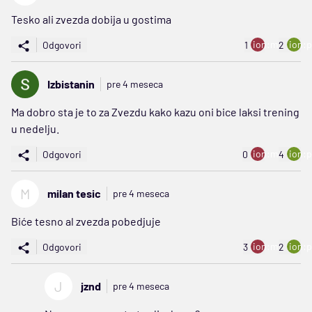
Tesko ali zvezda dobija u gostima
ion:minus
ion:p
Odgovori
1
2
Izbistanin
pre 4 meseca
Ma dobro sta je to za Zvezdu kako kazu oni bice laksi trening
u nedelju.
ion:minus
ion:p
Odgovori
0
4
M
milan tesic
pre 4 meseca
Biće tesno al zvezda pobedjuje
ion:minus
ion:p
Odgovori
3
2
J
jznd
pre 4 meseca