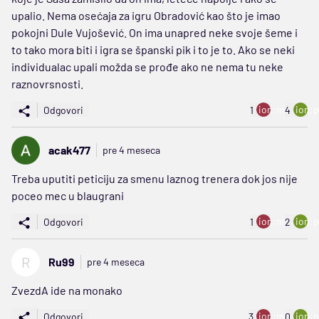
upalio. Nema osećaja za igru Obradović kao što je imao
pokojni Dule Vujošević. On ima unapred neke svoje šeme i
to tako mora biti i igra se španski pik i to je to. Ako se neki
individualac upali možda se prođe ako ne nema tu neke
raznovrsnosti.
ion:minus
ion:p
Odgovori
1
4
acak477
pre 4 meseca
Treba uputiti peticiju za smenu laznog trenera dok jos nije
poceo mec u blaugrani
ion:minus
ion:p
Odgovori
1
2
R
Ru99
pre 4 meseca
ZvezdA ide na monako
ion:minus
ion:p
Odgovori
3
0