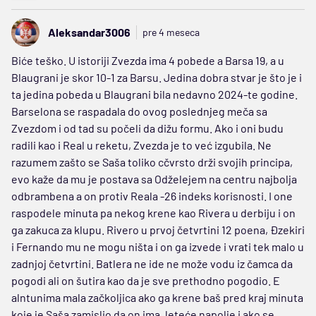
Aleksandar3006
pre 4 meseca
Biće teško. U istoriji Zvezda ima 4 pobede a Barsa 19, a u
Blaugrani je skor 10-1 za Barsu. Jedina dobra stvar je što je i
ta jedina pobeda u Blaugrani bila nedavno 2024-te godine.
Barselona se raspadala do ovog poslednjeg meča sa
Zvezdom i od tad su počeli da dižu formu. Ako i oni budu
radili kao i Real u reketu, Zvezda je to već izgubila. Ne
razumem zašto se Saša toliko cčvrsto drži svojih principa,
evo kaže da mu je postava sa Odželejem na centru najbolja
odbrambena a on protiv Reala -26 indeks korisnosti. I one
raspodele minuta pa nekog krene kao Rivera u derbiju i on
ga zakuca za klupu. Rivero u prvoj četvrtini 12 poena, Đzekiri
i Fernando mu ne mogu ništa i on ga izvede i vrati tek malo u
zadnjoj četvrtini. Batlera ne ide ne može vodu iz čamca da
pogodi ali on šutira kao da je sve prethodno pogodio. E
alntunima mala začkoljica ako ga krene baš pred kraj minuta
koje je Saša zamislio da on ima, leteće napolje i ako se