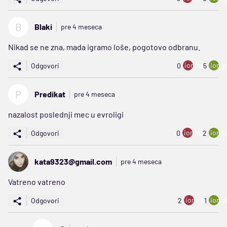
B
Blaki
pre 4 meseca
Nikad se ne zna, mada igramo loše, pogotovo odbranu.
ion:minus
ion:p
Odgovori
0
5
P
Predikat
pre 4 meseca
nazalost poslednji mec u evroligi
ion:minus
ion:p
Odgovori
0
2
kata9323@gmail.com
pre 4 meseca
Vatreno vatreno
ion:minus
ion:p
Odgovori
2
1