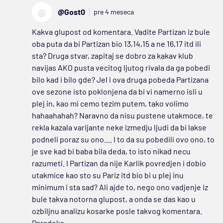
@
@Gost0
pre 4 meseca
Kakva glupost od komentara. Vadite Partizan iz bule
oba puta da bi Partizan bio 13,14,15 a ne 16,17 itd ili
sta? Druga stvar, zapitaj se dobro za kakav klub
navijas AKO pusta vecitog ljutog rivala da ga pobedi
bilo kad i bilo gde? Jel i ova druga pobeda Partizana
ove sezone isto poklonjena da bi vi namerno isli u
plej in, kao mi cemo tezim putem, tako volimo
hahaahahah? Naravno da nisu pustene utakmoce, te
rekla kazala varijante neke izmedju ljudi da bi lakse
podneli poraz su ono.... I to da su pobedili ovo ono, to
je sve kad bi baba bila deda, to isto nikad necu
razumeti. I Partizan da nije Karlik povredjen i dobio
utakmice kao sto su Pariz itd bio bi u plej inu
minimum i sta sad? Ali ajde to, nego ono vadjenje iz
bule takva notorna glupost, a onda se das kao u
ozbiljnu analizu kosarke posle takvog komentara.
Paradoks.