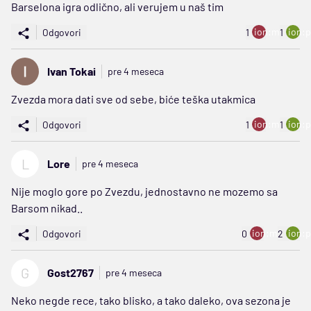
Barselona igra odlično, ali verujem u naš tim
ion:minus
ion:p
Odgovori
1
1
Ivan Tokai
pre 4 meseca
Zvezda mora dati sve od sebe, biće teška utakmica
ion:minus
ion:p
Odgovori
1
1
L
Lore
pre 4 meseca
Nije moglo gore po Zvezdu, jednostavno ne mozemo sa
Barsom nikad..
ion:minus
ion:p
Odgovori
0
2
G
Gost2767
pre 4 meseca
Neko negde rece, tako blisko, a tako daleko, ova sezona je