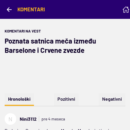
KOMENTARI
KOMENTARI NA VEST
Poznata satnica meča između
Barselone i Crvene zvezde
Hronološki
Pozitivni
Negativni
N
Nini3112
pre 4 meseca