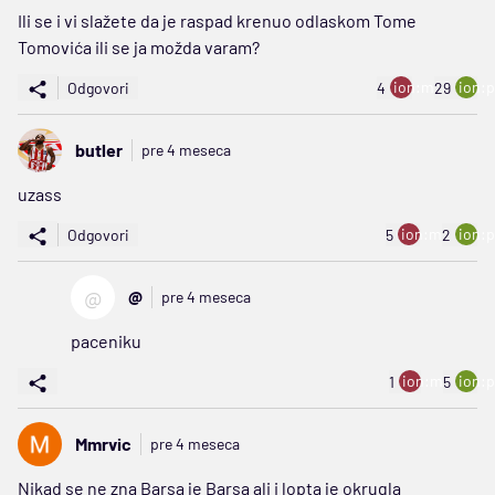
Ili se i vi slažete da je raspad krenuo odlaskom Tome
Tomovića ili se ja možda varam?
ion:minus
ion:p
Odgovori
4
29
butler
pre 4 meseca
uzass
ion:minus
ion:p
Odgovori
5
2
@
@
pre 4 meseca
paceniku
ion:minus
ion:p
1
5
Mmrvic
pre 4 meseca
Nikad se ne zna Barsa je Barsa ali i lopta je okrugla