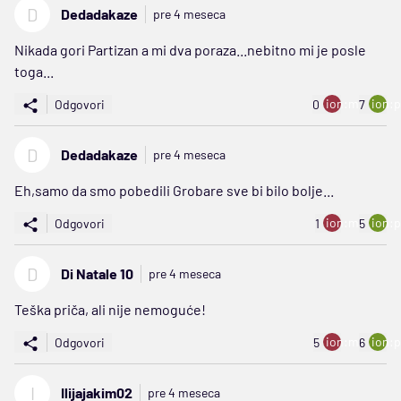
D
Dedadakaze
pre 4 meseca
Nikada gori Partizan a mi dva poraza...nebitno mi je posle
toga...
ion:minus
ion:p
Odgovori
0
7
D
Dedadakaze
pre 4 meseca
Eh,samo da smo pobedili Grobare sve bi bilo bolje...
ion:minus
ion:p
Odgovori
1
5
D
Di Natale 10
pre 4 meseca
Teška priča, ali nije nemoguće!
ion:minus
ion:p
Odgovori
5
6
I
Ilijajakim02
pre 4 meseca