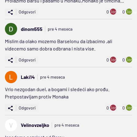
Prolazimo Barsu i padamo u Monaku,Monako je timcina...
ion:minus
ion:p
Odgovori
0
0
dinom555
pre 4 meseca
Mislim da olako mozemo Barselonu da izbacimo ,ali
videcemo samo dobra odbrana i nista vise.
ion:minus
ion:p
Odgovori
0
0
Laki14
pre 4 meseca
Vrlo nezgodan duel, a bogami i sledeći ako prođu.
Pretpostavljam protiv Monaka
ion:minus
ion:p
Odgovori
0
0
V
Velinovzeljko
pre 4 meseca