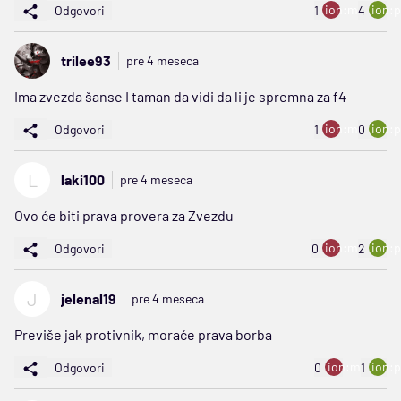
ion:minus
ion:p
Odgovori
1
4
trilee93
pre 4 meseca
Ima zvezda šanse I taman da vidi da li je spremna za f4
ion:minus
ion:p
Odgovori
1
0
L
laki100
pre 4 meseca
Ovo će biti prava provera za Zvezdu
ion:minus
ion:p
Odgovori
0
2
J
jelenal19
pre 4 meseca
Previše jak protivnik, moraće prava borba
ion:minus
ion:p
Odgovori
0
1