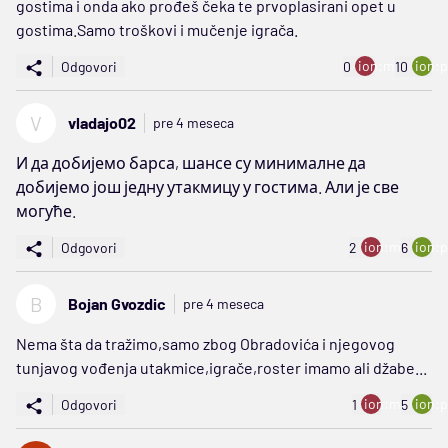
gostima i onda ako prođeš čeka te prvoplasirani opet u
gostima.Samo troškovi i mučenje igrača.
ion:minus
ion:p
Odgovori
0
10
V
vladajo02
pre 4 meseca
И да добијемо барса, шансе су минималне да
добијемо још једну утакмицу у гостима. Али је све
могуће.
ion:minus
ion:p
Odgovori
2
6
B
Bojan Gvozdic
pre 4 meseca
Nema šta da tražimo,samo zbog Obradovića i njegovog
tunjavog vođenja utakmice,igrače,roster imamo ali džabe...
ion:minus
ion:p
Odgovori
1
5