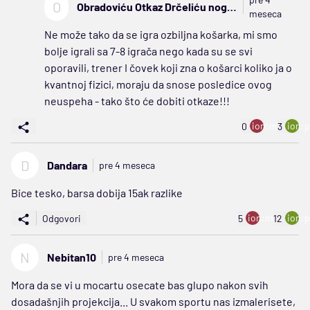
O
Obradoviću Otkaz Drčeliću nogu
meseca
u d...
Ne može tako da se igra ozbiljna košarka, mi smo
bolje igrali sa 7-8 igrača nego kada su se svi
oporavili, trener I čovek koji zna o košarci koliko ja o
kvantnoj fizici, moraju da snose posledice ovog
neuspeha - tako što će dobiti otkaze!!!
ion:minus
ion:p
0
3
D
Dandara
pre 4 meseca
Bice tesko, barsa dobija 15ak razlike
ion:minus
ion:p
Odgovori
5
12
N
Nebitan10
pre 4 meseca
Mora da se vi u mocartu osecate bas glupo nakon svih
dosadašnjih projekcija... U svakom sportu nas izmalerisete,