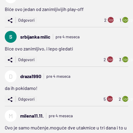
Biće ovo jedan od zanimljivijih play-off
ion:minus
ion:p
Odgovori
2
1
srbijanka milic
pre 4 meseca
Bice ovo zanimljivo, i lepo gledati
ion:minus
ion:p
Odgovori
2
3
D
draza1990
pre 4 meseca
da ih pokidamo!
ion:minus
ion:p
Odgovori
5
2
M
milena11.11.
pre 4 meseca
Ovo je samo mučenje,moguće dve utakmice u tri dana i to u