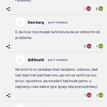
ion:minus
ion:p
1
6
D
Deni berg
pre 4 meseca
E da mi je tvoj mozak na 5 minuta da se odmorim od
problema
ion:minus
ion:p
0
1
@
@@Gost0
pre 4 meseca
Ne brini to to za kakav klub navijamo, videces, kad
tad, kad vrati partizan ovo, pa ces se setiti na ovu
pricu, opusteno, pa mozda ti tad bude jasno, u
najmanju ruku kakve igre igraju oba pretsednika;)
ion:minus
ion:p
1
1