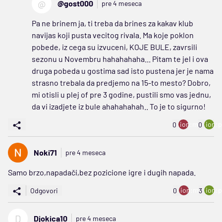
@
@gost000
pre 4 meseca
Pa ne brinem ja, ti treba da brines za kakav klub
navijas koji pusta vecitog rivala. Ma koje poklon
pobede, iz cega su izvuceni, KOJE BULE, zavrsili
sezonu u Novembru hahahahaha... Pitam te jel i ova
druga pobeda u gostima sad isto pustena jer je nama
strasno trebala da predjemo na 15-to mesto? Dobro,
mi otisli u plej of pre 3 godine, pustili smo vas jednu,
da vi izadjete iz bule ahahahahah.. To je to sigurno!
ion:minus
ion:p
0
0
Noki71
pre 4 meseca
Samo brzo,napadači,bez pozicione igre i dugih napada.
ion:minus
ion:p
Odgovori
0
3
D
Djokica10
pre 4 meseca