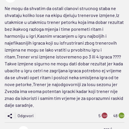
Ne mogu da shvatim da ostali clanovi strucnog staba ne
shvataju koliko lose na ekipu djeluju trenerove izmjene.Iz
utakmice u utakmicu trener petorku koja ima dobar rezultat
bez ikakvog razloga mjenja i time poremeti ritam i
harmoniju u igri.Kasnim vracanjem u igru najboljih i
najefikasnijih igraca koji su isfrustrirani zbog trenerovih
izmjena ne mogu se lako vratiti u prvobitnu igru i
ritam.Trener vrsi izmjene istovremeno po 3 ili 4 igraca ????
Takve izmjene sigurno ne mogu dati dobar rezultat jer kada
ubacite u igru cetri ne zagrijana igraca potrebno ej vrijeme
da se uhvati opet ritam i poslozi neka smisljena igra od te
nove petorke.Trener je najodgovorniji za losu sezonu jer
Zvezda ima veoma potentan igracki kadar koji trener nije
znao da iskoristi i samim tim vrjeme je za sporazumni raskid
dalje saradnje.
ion:minus
ion:p
Odgovori
5
48
pre 4