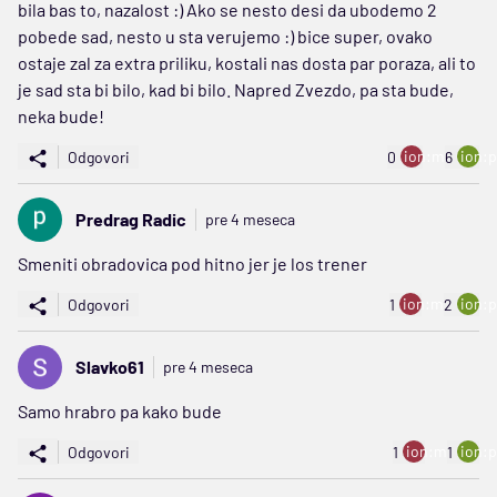
bila bas to, nazalost :) Ako se nesto desi da ubodemo 2
pobede sad, nesto u sta verujemo :) bice super, ovako
ostaje zal za extra priliku, kostali nas dosta par poraza, ali to
je sad sta bi bilo, kad bi bilo. Napred Zvezdo, pa sta bude,
neka bude!
ion:minus
ion:p
Odgovori
0
6
Predrag Radic
pre 4 meseca
Smeniti obradovica pod hitno jer je los trener
ion:minus
ion:p
Odgovori
1
2
Slavko61
pre 4 meseca
Samo hrabro pa kako bude
ion:minus
ion:p
Odgovori
1
1