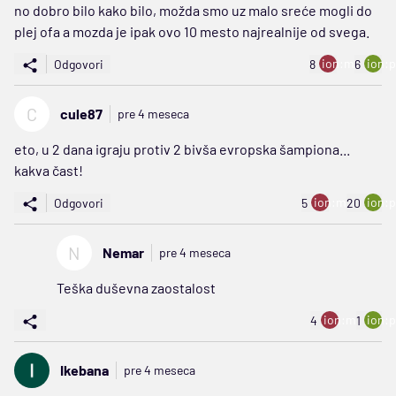
no dobro bilo kako bilo, možda smo uz malo sreće mogli do
plej ofa a mozda je ipak ovo 10 mesto najrealnije od svega.
ion:minus
ion:p
Odgovori
8
6
C
cule87
pre 4 meseca
eto, u 2 dana igraju protiv 2 bivša evropska šampiona...
kakva čast!
ion:minus
ion:p
Odgovori
5
20
N
Nemar
pre 4 meseca
Teška duševna zaostalost
ion:minus
ion:p
4
1
Ikebana
pre 4 meseca