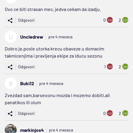
Ovo ce biti strasan mec, jedva cekam da izadju.
ion:minus
ion:p
Odgovori
0
2
U
Uncledrew
pre 4 meseca
Dobro je,posle utorka krecu obaveze u domacim
takmicenjima i pravljenja ekipe za iducu sezonu
ion:minus
ion:p
Odgovori
1
2
B
Buki12
pre 4 meseca
Zvezdad sam,barseoonu mozda i mozemo dobiti,ali
panatikos ili olum
ion:minus
ion:p
Odgovori
0
2
markinjos4
pre 4 meseca