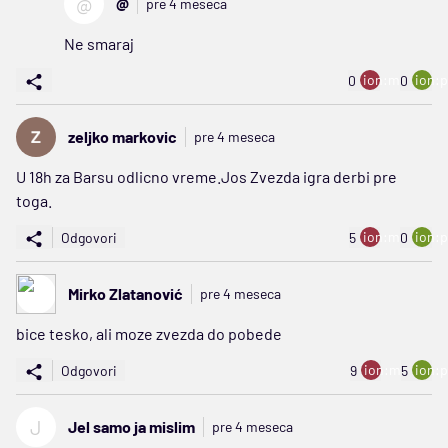
@
@
pre 4 meseca
Ne smaraj
ion:minus
ion:p
0
0
zeljko markovic
pre 4 meseca
U 18h za Barsu odlicno vreme.Jos Zvezda igra derbi pre
toga.
ion:minus
ion:p
Odgovori
5
0
Mirko Zlatanović
pre 4 meseca
bice tesko, ali moze zvezda do pobede
ion:minus
ion:p
Odgovori
9
5
J
Jel samo ja mislim
pre 4 meseca