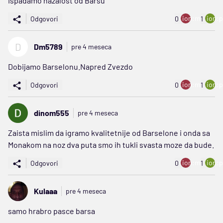
Ispadamo nazalost od Barsu
ion:minus
ion:p
Odgovori
0
1
D
Dm5789
pre 4 meseca
Dobijamo Barselonu.Napred Zvezdo
ion:minus
ion:p
Odgovori
0
1
dinom555
pre 4 meseca
Zaista mislim da igramo kvalitetnije od Barselone i onda sa
Monakom na noz dva puta smo ih tukli svasta moze da bude.
ion:minus
ion:p
Odgovori
0
1
Kulaaa
pre 4 meseca
samo hrabro pasce barsa