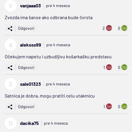
V
vanjaaa03
pre 4 meseca
Zvezda ima šanse ako odbrana bude čvrsta
ion:minus
ion:p
Odgovori
2
0
A
aleksss99
pre 4 meseca
Očekujem napetu i uzbudljivu košarkašku predstavu
ion:minus
ion:p
Odgovori
1
0
S
sale01323
pre 4 meseca
Satnica je dobra, mogu pratiti celu utakmicu
ion:minus
ion:p
Odgovori
1
0
D
dacika75
pre 4 meseca