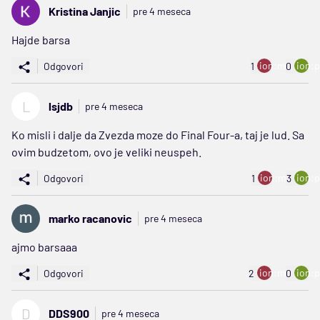
Kristina Janjic
pre 4 meseca
Hajde barsa
ion:minus
ion:p
Odgovori
1
0
L
lsjdb
pre 4 meseca
Ko misli i dalje da Zvezda moze do Final Four-a, taj je lud. Sa
ovim budzetom, ovo je veliki neuspeh.
ion:minus
ion:p
Odgovori
1
3
marko racanovic
pre 4 meseca
ajmo barsaaa
ion:minus
ion:p
Odgovori
2
0
D
DDS900
pre 4 meseca