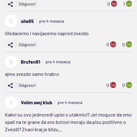
ion:minus
ion:p
Odgovori
0
1
S
sile65
pre 4 meseca
Gledacemo i navijacemo napred zvezdo
ion:minus
ion:p
Odgovori
0
0
B
Brufen81
pre 4 meseca
ajmo zvezdo samo hrabro
ion:minus
ion:p
Odgovori
0
0
V
Volim svoj klub
pre 4 meseca
Kakvi su ovo jednoredi upisi o utakmici? Jel moguce da smo
spali na te grane da sns botovi moraju da pisu pozitivno o
Zvezdi? Znaci kraj je blizu...