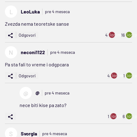
L
LeoLuka
pre 4 meseca
Zvezda nema teoretske sanse
ion:minus
ion:p
Odgovori
4
16
N
neconi1122
pre 4 meseca
Pa sta fali to vreme i odgpcara
ion:minus
ion:p
Odgovori
4
1
@
@
pre 4 meseca
nece biti kise pa zato?
ion:minus
ion:p
1
6
S
Svorgla
pre 4 meseca