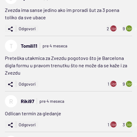
Zvezda ima sanse jedino ako im proradi šut za 3 poena
toliko da sve ubace
ion:minus
ion:p
Odgovori
2
9
T
Tomili11
pre 4 meseca
Preteška utakmica za Zvezdu pogotovo što je Barcelona
digla formu u pravom trenutku što ne može da se kaže i za
Zvezdu
ion:minus
ion:p
Odgovori
1
9
R
Riki97
pre 4 meseca
Odlican termin za gledanje
ion:minus
ion:p
Odgovori
1
3