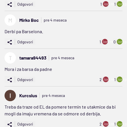
ion:minus
ion:p
Odgovori
1
1
M
Mirko Boc
pre 4 meseca
Derbi pa Barselona.
ion:minus
ion:p
Odgovori
1
0
T
tamara94493
pre 4 meseca
Mora i za barsa da padne
ion:minus
ion:p
Odgovori
2
1
Kurcslus
pre 4 meseca
Treba da traze od EL da pomere termin te utakmice da bi
mogli da imaju vremena da se odmore od derbija.
ion:minus
ion:p
Odgovori
2
1