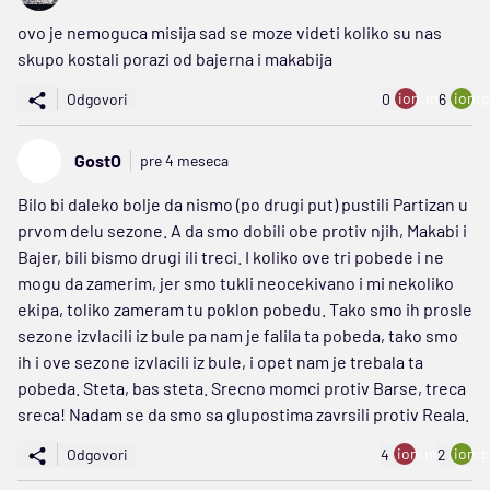
ovo je nemoguca misija sad se moze videti koliko su nas
skupo kostali porazi od bajerna i makabija
ion:minus
ion:p
Odgovori
0
6
GostO
pre 4 meseca
Bilo bi daleko bolje da nismo (po drugi put) pustili Partizan u
prvom delu sezone. A da smo dobili obe protiv njih, Makabi i
Bajer, bili bismo drugi ili treci. I koliko ove tri pobede i ne
mogu da zamerim, jer smo tukli neocekivano i mi nekoliko
ekipa, toliko zameram tu poklon pobedu. Tako smo ih prosle
sezone izvlacili iz bule pa nam je falila ta pobeda, tako smo
ih i ove sezone izvlacili iz bule, i opet nam je trebala ta
pobeda. Steta, bas steta. Srecno momci protiv Barse, treca
sreca! Nadam se da smo sa glupostima zavrsili protiv Reala.
ion:minus
ion:p
Odgovori
4
2