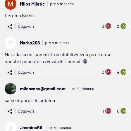
Milos Miletic
pre 4 meseca
Deremo Barsu
ion:minus
ion:p
Odgovori
3
2
M
Marko206
pre 4 meseca
Mora da su oni srecni sto su dobili zvezdu pa ce da se
opuste i popuste, a zvezda ih iznenadi 😁
ion:minus
ion:p
Odgovori
2
4
milosveca@gmail.com
pre 4 meseca
samo hrabro i do pobeda
ion:minus
ion:p
Odgovori
1
0
J
Jasmina65
pre 4 meseca