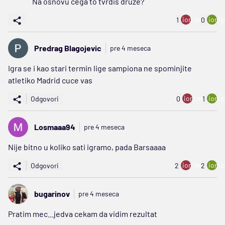
Na osnovu cega to tvrdis druze?
ion:minus
ion:p
1
0
Predrag Blagojevic
pre 4 meseca
Igra se i kao stari termin lige sampiona ne spominjite
atletiko Madrid cuce vas
ion:minus
ion:p
Odgovori
0
1
Losmaaa94
pre 4 meseca
Nije bitno u koliko sati igramo, pada Barsaaaa
ion:minus
ion:p
Odgovori
2
2
bugarinov
pre 4 meseca
Pratim mec...jedva cekam da vidim rezultat