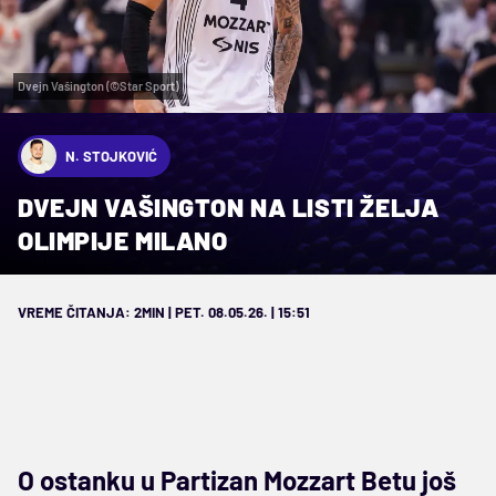
Dvejn Vašington (©Star Sport)
N. STOJKOVIĆ
DVEJN VAŠINGTON NA LISTI ŽELJA
OLIMPIJE MILANO
VREME ČITANJA: 2MIN | PET. 08.05.26. | 15:51
O ostanku u Partizan Mozzart Betu još