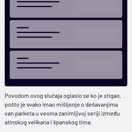
Povodom ovog slučaja oglasio se ko je stigao,
pošto je svako imao mišljenje o dešavanjima
van parketa u veoma zanimljivoj seriji između
atinskog velikana i španskog tima.