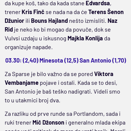
da kupe koš, tako da kada stane
Edvardsa
,
trener
Kris Finč
se nada na da će
Terens Šenon
Džunior
ili
Bouns
Hajland
nešto izmisliti.
Naz
Rid
je neko ko bi mogao da povuče, dok se
Vulvsi uzdaju u iskusnog
Majkla Konlija
da
organizuje napade.
03.30: (2,40) Minesota (12,5) San Antonio (1,70)
Za Sparse je bilo važno da se pored
Viktora
Vembanjame
pojave i ostali. Kada se to desi,
San Antonio je baš teško nadigrati. Videli smo
to u utakmici broj dva.
Za razliku od prve runde sa Portlandom, sada i
ruki trener
Mič Džonson
i generalno mlada ekipa
oseća veći pritisak da mora da vrati brejk. Morali