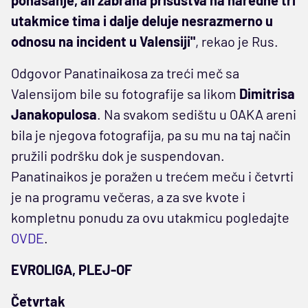
ponašanje, ali zabrana prisustva na naredne tri
utakmice tima i dalje deluje nesrazmerno u
odnosu na incident u Valensiji"
, rekao je Rus.
Odgovor Panatinaikosa za treći meč sa
Valensijom bile su fotografije sa likom
Dimitrisa
Janakopulosa
. Na svakom sedištu u OAKA areni
bila je njegova fotografija, pa su mu na taj način
pružili podršku dok je suspendovan.
Panatinaikos je poražen u trećem meču i četvrti
je na programu večeras, a za sve kvote i
kompletnu ponudu za ovu utakmicu pogledajte
OVDE
.
EVROLIGA, PLEJ-OF
Četvrtak