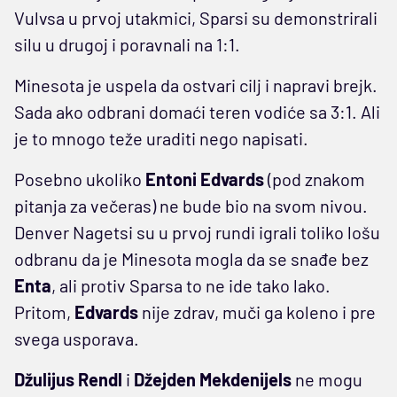
Vulvsa u prvoj utakmici, Sparsi su demonstrirali
silu u drugoj i poravnali na 1:1.
Minesota je uspela da ostvari cilj i napravi brejk.
Sada ako odbrani domaći teren vodiće sa 3:1. Ali
je to mnogo teže uraditi nego napisati.
Posebno ukoliko
Entoni Edvards
(pod znakom
pitanja za večeras) ne bude bio na svom nivou.
Denver Nagetsi su u prvoj rundi igrali toliko lošu
odbranu da je Minesota mogla da se snađe bez
Enta
, ali protiv Sparsa to ne ide tako lako.
Pritom,
Edvards
nije zdrav, muči ga koleno i pre
svega usporava.
Džulijus Rendl
i
Džejden Mekdenijels
ne mogu