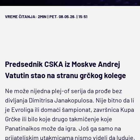
VREME ČITANJA: 2MIN | PET. 08.05.26. | 15:51
Predsednik CSKA iz Moskve Andrej
Vatutin stao na stranu grčkog kolege
Ne može nijedna plej-of serija da prođe bez
divljanja Dimitrisa Janakopulosa. Nije bitno da li
je Evroliga ili domaći šampionat, završnica Kupa
Grčke ili bilo koje drugo takmičenje koje
Panatinaikos može da igra. Još ga samo na
prijateljskim utakmicama nismo videli da luduje,