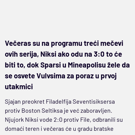
Večeras su na programu treći mečevi
ovih serija, Niksi ako odu na 3:0 to će
biti to, dok Sparsi u Mineapolisu žele da
se osvete Vulvsima za poraz u prvoj
utakmici
Sjajan preokret Filadelfija Seventisiksersa
protiv Boston Seltiksa je već zaboravljen.
Njujork Niksi vode 2:0 protiv File, odbranili su
domaći teren i večeras će u gradu bratske