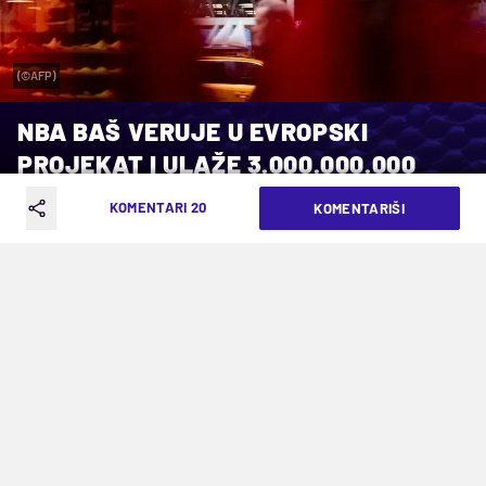
(©AFP)
NBA BAŠ VERUJE U EVROPSKI
PROJEKAT I ULAŽE 3.000.000.000
DOLARA
KOMENTARI 20
KOMENTARIŠI
VREME ČITANJA: 2MIN | PET. 08.05.26. | 15:51
Cilj je dugoročna stabilnost
Skepsa oko NBA Evrope postoji. Prvo je bilo