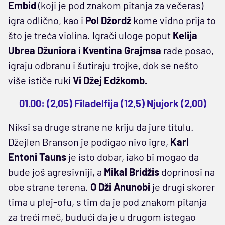
Embid
(koji je pod znakom pitanja za večeras)
igra odlično, kao i
Pol Džordž
kome vidno prija to
što je treća violina. Igrači uloge poput
Kelija
Ubrea Džuniora
i
Kventina Grajmsa
rade posao,
igraju odbranu i šutiraju trojke, dok se nešto
više ističe ruki
Vi Džej Edžkomb.
01.00: (2,05) Filadelfija (12,5) Njujork (2,00)
Niksi sa druge strane ne kriju da jure titulu.
Džejlen Branson je podigao nivo igre,
Karl
Entoni Tauns
je isto dobar, iako bi mogao da
bude još agresivniji, a
Mikal Bridžis
doprinosi na
obe strane terena.
O Dži Anunobi
je drugi skorer
tima u plej-ofu, s tim da je pod znakom pitanja
za treći meč, budući da je u drugom istegao