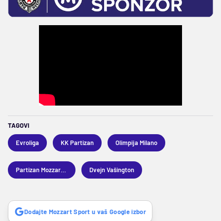
TAGOVI
Evroliga
KK Partizan
Olimpija Milano
Partizan Mozzart Bet
Dvejn Vašington
Dodajte Mozzart Sport u vaš Google izbor