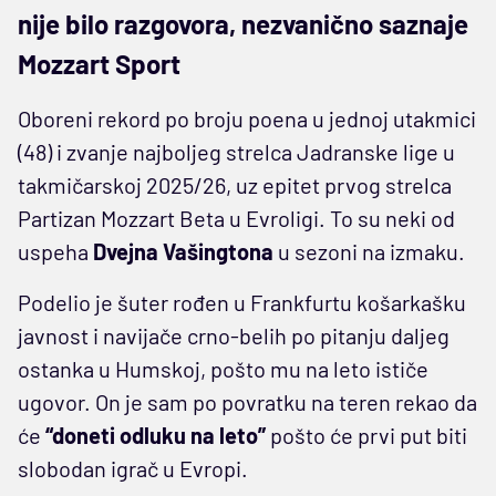
nije bilo razgovora, nezvanično saznaje
Mozzart Sport
Oboreni rekord po broju poena u jednoj utakmici
(48) i zvanje najboljeg strelca Jadranske lige u
takmičarskoj 2025/26, uz epitet prvog strelca
Partizan Mozzart Beta u Evroligi. To su neki od
uspeha
Dvejna Vašingtona
u sezoni na izmaku.
Podelio je šuter rođen u Frankfurtu košarkašku
javnost i navijače crno-belih po pitanju daljeg
ostanka u Humskoj, pošto mu na leto ističe
ugovor. On je sam po povratku na teren rekao da
će
“doneti odluku na leto”
pošto će prvi put biti
slobodan igrač u Evropi.