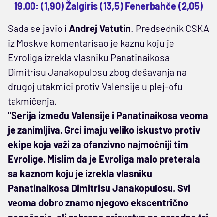
19.00: (1,90) Žalgiris (13,5) Fenerbahče (2,05)
Sada se javio i
Andrej Vatutin
. Predsednik CSKA
iz Moskve komentarisao je kaznu koju je
Evroliga izrekla vlasniku Panatinaikosa
Dimitrisu Janakopulosu zbog dešavanja na
drugoj utakmici protiv Valensije u plej-ofu
takmičenja.
"Serija između Valensije i Panatinaikosa veoma
je zanimljiva. Grci imaju veliko iskustvo protiv
ekipe koja važi za ofanzivno najmoćniji tim
Evrolige. Mislim da je Evroliga malo preterala
sa kaznom koju je izrekla vlasniku
Panatinaikosa Dimitrisu Janakopulosu. Svi
veoma dobro znamo njegovo ekscentrično