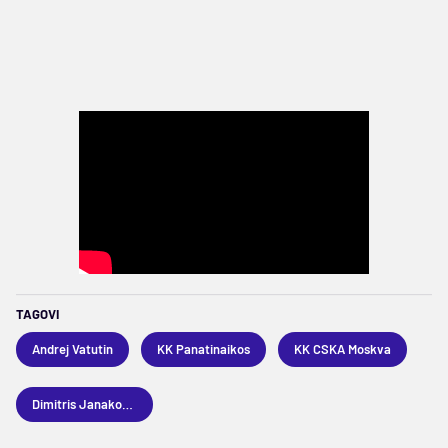
TAGOVI
Andrej Vatutin
KK Panatinaikos
KK CSKA Moskva
Dimitris Janakopulos