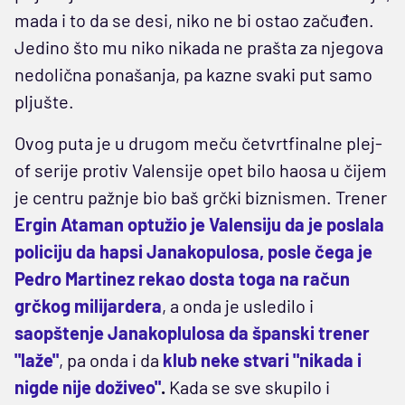
mada i to da se desi, niko ne bi ostao začuđen.
Jedino što mu niko nikada ne prašta za njegova
nedolična ponašanja, pa kazne svaki put samo
pljušte.
Ovog puta je u drugom meču četvrtfinalne plej-
of serije protiv Valensije opet bilo haosa u čijem
je centru pažnje bio baš grčki biznismen.
Trener
Ergin Ataman optužio je Valensiju da je poslala
policiju da hapsi Janakopulosa, posle čega je
Pedro Martinez rekao dosta toga na račun
grčkog milijardera
, a onda je usledilo i
saopštenje Janakoplulosa da španski trener
"laže"
, pa onda i da
klub neke stvari "nikada i
nigde nije doživeo"
.
Kada se sve skupilo i