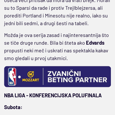
su to Sparsi da rade i protiv Trejlblejzersa, ali
porediti Portland i Minesotu nije realno, iako su
jedni bili sedmi, a drugi šesti na tabeli.
Možda je ova serija zasad i najinteresantnija što
se tiče druge runde. Bila bi šteta ako
Edvards
propusti neki meč i uskrati nas spektakla kakav
smo gledali u prvoj utakmici.
NBA LIGA - KONFERENCIJSKA POLUFINALA
Subota: