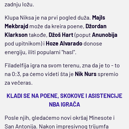
zadnju ložu.
Klupa Niksa je na prvi pogled duža.
Majls
Mekbrajd
može da kreira poene,
Džordan
Klarkson
takođe,
Džoš Hart
(poput
Anunobija
pod upitnikom) i
Hoze Alvarado
donose
energiju, iliti popularni "hasl".
Filadelfija igra na svom terenu, zna da je to - to
na 0:3, pa ćemo videti šta je
Nik Nurs
spremio
za večeras.
KLADI SE NA POENE, SKOKOVE I ASISTENCIJE
NBA IGRAČA
Posle njih, gledaćemo novi okršaj Minesote i
San Antonija. Nakon impresivnog trijumfa