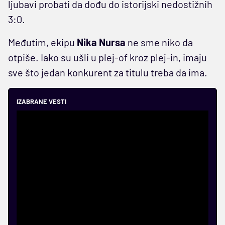
ljubavi probati da dođu do istorijski nedostižnih
3:0.
Međutim, ekipu
Nika Nursa
ne sme niko da
otpiše. Iako su ušli u plej-of kroz plej-in, imaju
sve što jedan konkurent za titulu treba da ima.
IZABRANE VESTI