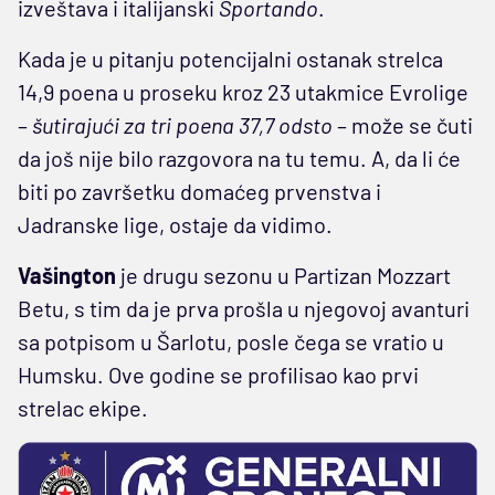
izveštava i italijanski
Sportando
.
Kada je u pitanju potencijalni ostanak strelca
14,9 poena u proseku kroz 23 utakmice Evrolige
–
šutirajući za tri poena 37,7 odsto
– može se čuti
da još nije bilo razgovora na tu temu. A, da li će
biti po završetku domaćeg prvenstva i
Jadranske lige, ostaje da vidimo.
Vašington
je drugu sezonu u Partizan Mozzart
Betu, s tim da je prva prošla u njegovoj avanturi
sa potpisom u Šarlotu, posle čega se vratio u
Humsku. Ove godine se profilisao kao prvi
strelac ekipe.