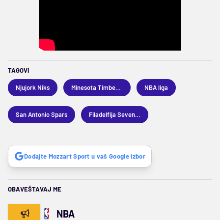
TAGOVI
Njujork Niks
Minesota Timbervulvs
NBA liga
San Antonio Spars
Filadelfija Seventisiksers
Dodajte Mozzart Sport u vaš Google izbor
OBAVEŠTAVAJ ME
NBA