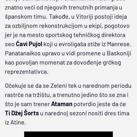
znatno veći od njegovih trenutnih primanja u
španskom timu. Takođe, u Vitoriji postoji ideja
za ozbiljnom rekonstrukcijom u ekipi, pogotovo
jer je na mesto sportskog tehničkog direktora
seo
Ćavi Pujol
koji u evroligaša stiže iz Manrese.
Panatanaikos upravo u vidi promene u Baskoniji
kao povoljan momenat za dovođenje grčkog
reprezentativca.
Očekuje se da se Zeleni tek u narednom periodu
rastrče na tržištu, a trenutno jedino što se zna i
što je sam trener
Ataman
potvrdio jeste da će
Ti Džej Šorts
u narednoj sezoni nositi dres tima
iz Atine.