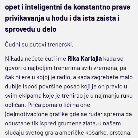
opet i inteligentni da konstantno prave
privikavanja u hodu i da ista zaista i
sprovedu u delo
Čudni su putevi trenerski.
Nikada nećete čuti ime
Rika Karlajla
kada se
govori o najboljim trenerima svih vremena, pa
čak ni ere u kojoj je radio, a kada zagrebete malo
dublje ispod površine posao koji je on pravio u
svim ekipama koje je trenirao je u najmanju ruku
odličan. Priča pomalo liči na one
(de)motivacione grafike gde se rudar sprema da
odustane tik ispred grumena zlata, u našem
slučaju svetog grala američke košarke, prstena.