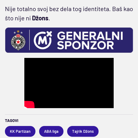
Nije totalno svoj bez dela tog identiteta. Baš kao
što nije ni
Džons
.
TAGOVI
KK Partizan
ABA liga
Tajrik Džons