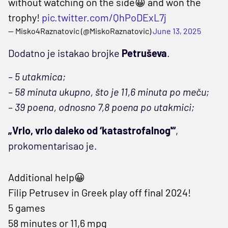
without watching on the side😀 and won the
trophy!
pic.twitter.com/QhPoDExL7j
— Misko4Raznatovic (@MiskoRaznatovic)
June 13, 2025
Dodatno je istakao brojke
Petruševa
.
– 5 utakmica;
– 58 minuta ukupno, što je 11,6 minuta po meču;
– 39 poena, odnosno 7,8 poena po utakmici;
„Vrlo, vrlo daleko od ‘katastrofalnog'“
,
prokomentarisao je.
Additional help😀
Filip Petrusev in Greek play off final 2024!
5 games
58 minutes or 11,6 mpg