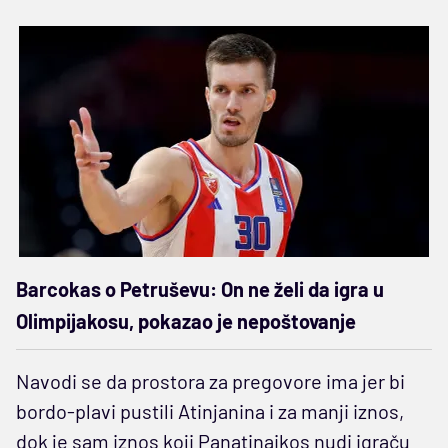
Barcokas o Petruševu: On ne želi da igra u
Olimpijakosu, pokazao je nepoštovanje
Navodi se da prostora za pregovore ima jer bi
bordo-plavi pustili Atinjanina i za manji iznos,
dok je sam iznos koji Panatinaikos nudi igraču