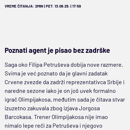
VREME ČITANJA: 2MIN | PET. 13.06.25. | 17:59
Poznati agent je pisao bez zadrške
Saga oko Filipa Petruševa dobija nove razmere.
Svima je već poznato da je glavni zadatak
Crvene zvezde da zadrži reprezentativca Srbije i
naredne sezone iako je on još uvek formalno
igrač Olimpijakosa, međutim sada je čitava stvar
izuzetno zakuvala zbog izjava Jorgosa
Barcokasa. Trener Olimpijakosa nije imao
nimalo lepe reči za Petruševa i njegovo