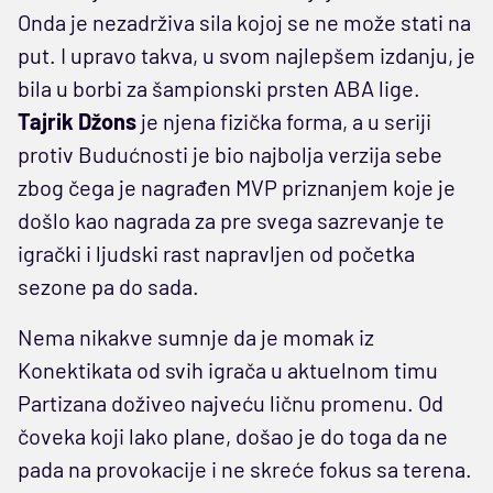
Onda je nezadrživa sila kojoj se ne može stati na
put. I upravo takva, u svom najlepšem izdanju, je
bila u borbi za šampionski prsten ABA lige.
Tajrik Džons
je njena fizička forma, a u seriji
protiv Budućnosti je bio najbolja verzija sebe
zbog čega je nagrađen MVP priznanjem koje je
došlo kao nagrada za pre svega sazrevanje te
igrački i ljudski rast napravljen od početka
sezone pa do sada.
Nema nikakve sumnje da je momak iz
Konektikata od svih igrača u aktuelnom timu
Partizana doživeo najveću ličnu promenu. Od
čoveka koji lako plane, došao je do toga da ne
pada na provokacije i ne skreće fokus sa terena.