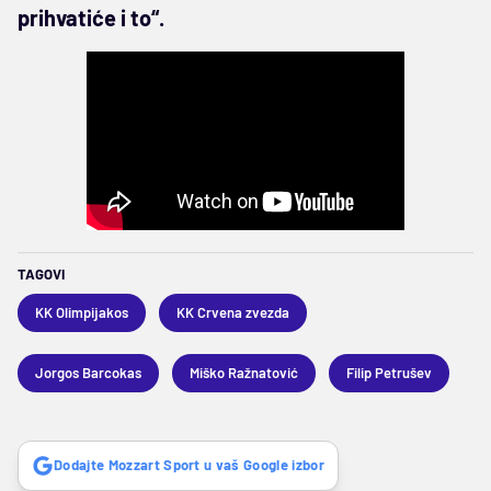
prihvatiće i to“.
TAGOVI
KK Olimpijakos
KK Crvena zvezda
Jorgos Barcokas
Miško Ražnatović
Filip Petrušev
Dodajte Mozzart Sport u vaš Google izbor