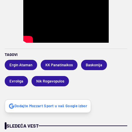
TAGOVI
Ergin Ataman
KK Panatinaikos
Baskonija
Evroliga
Nik Rogavopulos
Dodajte Mozzart Sport u vaš Google izbor
SLEDEĆA VEST