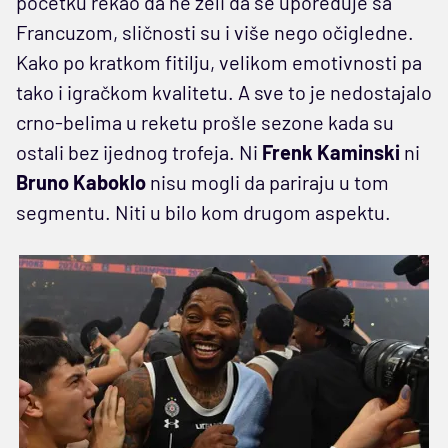
početku rekao da ne želi da se upoređuje sa
Francuzom, sličnosti su i više nego očigledne.
Kako po kratkom fitilju, velikom emotivnosti pa
tako i igračkom kvalitetu. A sve to je nedostajalo
crno-belima u reketu prošle sezone kada su
ostali bez ijednog trofeja. Ni
Frenk Kaminski
ni
Bruno Kaboklo
nisu mogli da pariraju u tom
segmentu. Niti u bilo kom drugom aspektu.