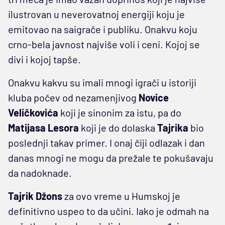
ilustrovan u neverovatnoj energiji koju je
emitovao na saigrače i publiku. Onakvu koju
crno-bela javnost najviše voli i ceni. Kojoj se
divi i kojoj tapše.
Onakvu kakvu su imali mnogi igrači u istoriji
kluba počev od nezamenjivog
Novice
Veličkovića
koji je sinonim za istu, pa do
Matijasa Lesora
koji je do dolaska
Tajrika
bio
poslednji takav primer. I onaj čiji odlazak i dan
danas mnogi ne mogu da prežale te pokušavaju
da nadoknade.
Tajrik Džons
za ovo vreme u Humskoj je
definitivno uspeo to da učini. Iako je odmah na