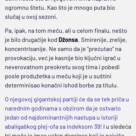
ogromnu štetu. Kao što je mnogo puta bio
slučaj u ovoj sezoni.
Pa, ipak, na tom meču, ali u celom finalu, nešto
je bilo drugačije kod
Džonsa
. Smirenije, zrelije,
koncentrisanije. Ne samo da je "prećutao" na
provokaciju, već je kasnije bio ključni igrač u
neverovatnom preokretu svog tima i pobedi
posle produžetka u meču koji je u suštini
determinisao konačni ishod borbe za titulu.
O njegovoj gigantskoj partiji će da se tek priča u
narednim godinama s obzirom da je ostvario
jedan od najdominantnijih nastupa u istoriji
abaligaškog plej-ofa sa indeksom 39!
I u sledeća
tri meča je imao važan doprinos koji je najviše