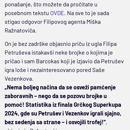
ponašanje, što možete da pročitate u
posebnom tekstu
OVDE
. Na sve to je sada
stigao odgovor Filipovog agenta Miška
Ražnatoviča.
On je bez zadrške objasnio priču iz ugla Filipa
Petruševa istakavši neke brojke o kojima je
pričao i sam Barcokas koji je izjavio da Petrušev
igra loše i nezainteresovano pored Saše
Vezenkova.
„Nema boljeg načina da se osveži pamćenje
zaboravnih – nego da se pozovu brojke u
pomoć! Statistika iz finala Grčkog Superkupa
2024, gde su Petrušev i Vezenkov igrali sjajno,
bez sedenja sa strane – i osvojili trofej!“
,