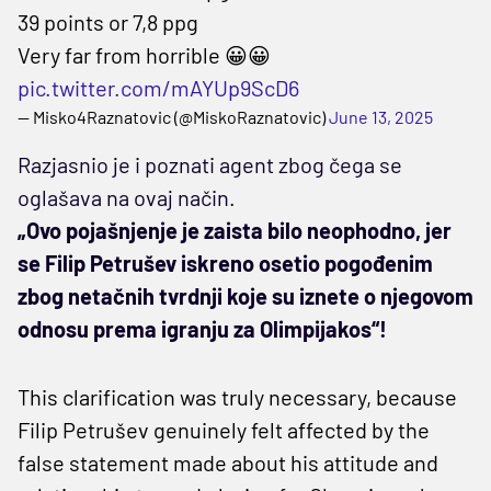
39 points or 7,8 ppg
Very far from horrible 😀😀
pic.twitter.com/mAYUp9ScD6
— Misko4Raznatovic (@MiskoRaznatovic)
June 13, 2025
Razjasnio je i poznati agent zbog čega se
oglašava na ovaj način.
„Ovo pojašnjenje je zaista bilo neophodno, jer
se Filip Petrušev iskreno osetio pogođenim
zbog netačnih tvrdnji koje su iznete o njegovom
odnosu prema igranju za Olimpijakos“!
This clarification was truly necessary, because
Filip Petrušev genuinely felt affected by the
false statement made about his attitude and