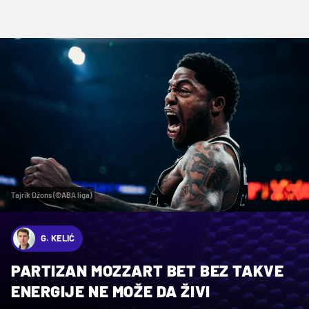
Tajrik Džons (©ABA liga)
G. KELIĆ
PARTIZAN MOZZART BET BEZ TAKVE
ENERGIJE NE MOŽE DA ŽIVI