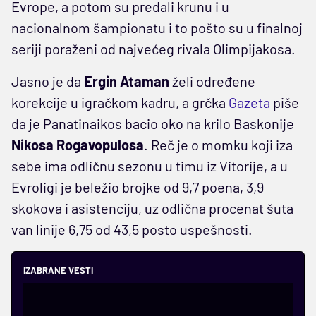
Evrope, a potom su predali krunu i u
nacionalnom šampionatu i to pošto su u finalnoj
seriji poraženi od najvećeg rivala Olimpijakosa.
Jasno je da
Ergin Ataman
želi određene
korekcije u igračkom kadru, a grčka
Gazeta
piše
da je Panatinaikos bacio oko na krilo Baskonije
Nikosa Rogavopulosa
. Reč je o momku koji iza
sebe ima odličnu sezonu u timu iz Vitorije, a u
Evroligi je beležio brojke od 9,7 poena, 3,9
skokova i asistenciju, uz odlična procenat šuta
van linije 6,75 od 43,5 posto uspešnosti.
IZABRANE VESTI