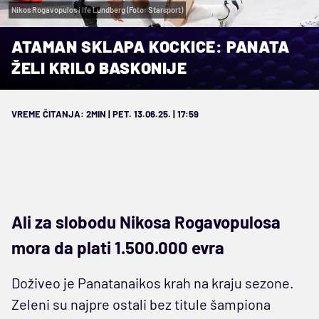
Nikos Rogavopulos i Ife Lundberg (Foto: Starsport)
ATAMAN SKLAPA KOCKICE: PANATA
ŽELI KRILO BASKONIJE
VREME ČITANJA: 2MIN | PET. 13.06.25. | 17:59
Ali za slobodu Nikosa Rogavopulosa
mora da plati 1.500.000 evra
Doživeo je Panatanaikos krah na kraju sezone.
Zeleni su najpre ostali bez titule šampiona