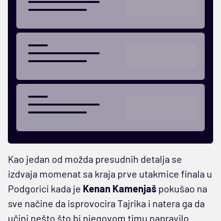
Kao jedan od možda presudnih detalja se
izdvaja momenat sa kraja prve utakmice finala u
Podgorici kada je
Kenan Kamenjaš
pokušao na
sve načine da isprovocira Tajrika i natera ga da
učini nešto što bi njegovom timu napravilo