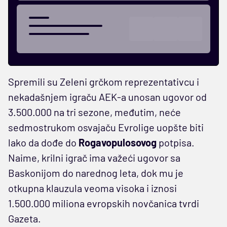
Spremili su Zeleni grčkom reprezentativcu i
nekadašnjem igraču AEK-a unosan ugovor od
3.500.000 na tri sezone, međutim, neće
sedmostrukom osvajaču Evrolige uopšte biti
lako da dođe do
Rogavopulosovog
potpisa.
Naime, krilni igrač ima važeći ugovor sa
Baskonijom do narednog leta, dok mu je
otkupna klauzula veoma visoka i iznosi
1.500.000 miliona evropskih novčanica tvrdi
Gazeta.