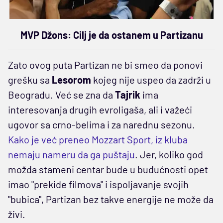
MVP Džons: Cilj je da ostanem u Partizanu
Zato ovog puta Partizan ne bi smeo da ponovi
grešku sa
Lesorom
kojeg nije uspeo da zadrži u
Beogradu. Već se zna da
Tajrik
ima
interesovanja drugih evroligaša, ali i važeći
ugovor sa crno-belima i za narednu sezonu.
Kako je već preneo Mozzart Sport, iz kluba
nemaju nameru da ga puštaju
. Jer, koliko god
možda stameni centar bude u budućnosti opet
imao "prekide filmova" i ispoljavanje svojih
"bubica", Partizan bez takve energije ne može da
živi.