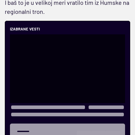
I baš to je u velikoj meri vratilo tim iz Humske na
regionalni tron.
IZABRANE VESTI