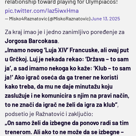
relationship toward playing for Olympiacos!
pic.twitter.com/Iaz5iwxHma
— Misko4Raznatovic (@MiskoRaznatovic)
June 13, 2025
Za kraj imao je i jedno zanimljivo poređenje za
Jorgosa Barcokasa
.
„Imamo novog ‘Luja XIV’ Francuske, ali ovaj put
u Grčkoj. Luj je nekada rekao: ‘Država – to sam
ja’, a sad imamo nekoga ko kaže: ‘Klub – to sam
ja!’ Ako igrač oseća da ga trener ne koristi
kako treba, da mu ne daje minutažu koju
zaslužuje i ne komunicira s njim na pravi način,
to ne znači da igrač ne želi da igra za klub“
,
podsetio je Ražnatović i zaključio;
„On samo želi da izbegne da ponovo radi sa tim
trenerom. Ali ako to ne može da se izbegne –