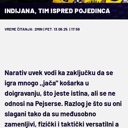
INDIJANA, TIM ISPRED POJEDINCA
VREME ČITANJA: 2MIN | PET. 13.06.25. | 17:59
Narativ uvek vodi ka zaključku da se
igra mnogo ,,jača" košarka u
doigravanju, što jeste istina, ali se ne
odnosi na Pejserse. Razlog je što su oni
slagani tako da su međusobno
zamenljivi, fizički i taktički versatilni a