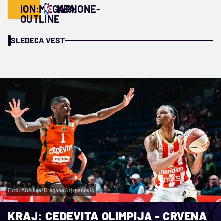
ION:MEGAPHONE-
NBA
OUTLINE
SLEDEĆA VEST
Foto: ABA liga/Dragana Stjepanović
KRAJ: CEDEVITA OLIMPIJA - CRVENA