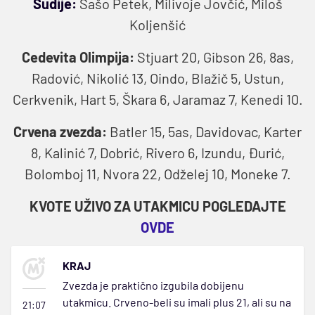
Sudije:
Sašo Petek, Milivoje Jovčić, Miloš
Koljenšić
Cedevita Olimpija:
Stjuart 20, Gibson 26, 8as,
Radović, Nikolić 13, Oindo, Blažič 5, Ustun,
Cerkvenik, Hart 5, Škara 6, Jaramaz 7, Kenedi 10.
Crvena zvezda:
Batler 15, 5as, Davidovac, Karter
8, Kalinić 7, Dobrić, Rivero 6, Izundu, Đurić,
Bolomboj 11, Nvora 22, Odželej 10, Moneke 7.
KVOTE UŽIVO ZA UTAKMICU POGLEDAJTE
OVDE
KRAJ
Zvezda je praktično izgubila dobijenu
utakmicu. Crveno-beli su imali plus 21, ali su na
21:07