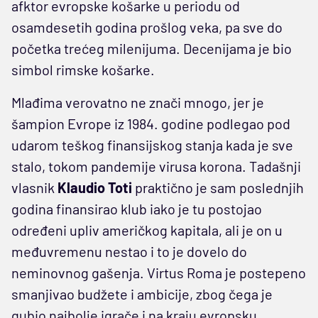
afktor evropske košarke u periodu od
osamdesetih godina prošlog veka, pa sve do
početka trećeg milenijuma. Decenijama je bio
simbol rimske košarke.
Mlađima verovatno ne znači mnogo, jer je
šampion Evrope iz 1984. godine podlegao pod
udarom teškog finansijskog stanja kada je sve
stalo, tokom pandemije virusa korona. Tadašnji
vlasnik
Klaudio Toti
praktično je sam poslednjih
godina finansirao klub iako je tu postojao
određeni upliv američkog kapitala, ali je on u
međuvremenu nestao i to je dovelo do
neminovnog gašenja. Virtus Roma je postepeno
smanjivao budžete i ambicije, zbog čega je
gubio najbolje igrače i na kraju evropsku