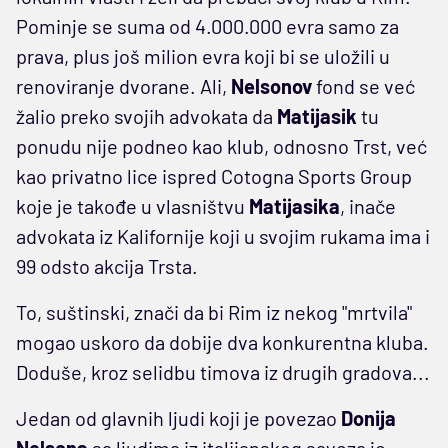
Pominje se suma od 4.000.000 evra samo za
prava, plus još milion evra koji bi se uložili u
renoviranje dvorane. Ali,
Nelsonov
fond se već
žalio preko svojih advokata da
Matijasik
tu
ponudu nije podneo kao klub, odnosno Trst, već
kao privatno lice ispred Cotogna Sports Group
koje je takođe u vlasništvu
Matijasika
, inače
advokata iz Kalifornije koji u svojim rukama ima i
99 odsto akcija Trsta.
To, suštinski, znači da bi Rim iz nekog "mrtvila"
mogao uskoro da dobije dva konkurentna kluba.
Doduše, kroz selidbu timova iz drugih gradova...
Jedan od glavnih ljudi koji je povezao
Donija
Nelsona
sa ljudima iz italijanskog saveza je