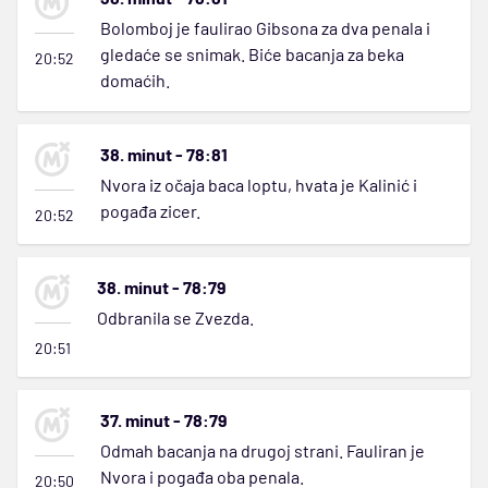
Bolomboj je faulirao Gibsona za dva penala i
gledaće se snimak. Biće bacanja za beka
20:52
domaćih.
38. minut - 78:81
Nvora iz očaja baca loptu, hvata je Kalinić i
pogađa zicer.
20:52
38. minut - 78:79
Odbranila se Zvezda.
20:51
37. minut - 78:79
Odmah bacanja na drugoj strani. Fauliran je
Nvora i pogađa oba penala.
20:50