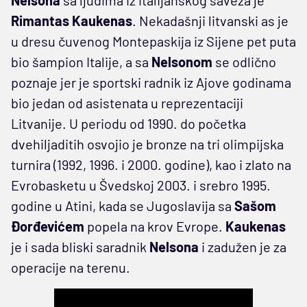
Rimantas Kaukenas
. Nekadašnji litvanski as je
u dresu čuvenog Montepaskija iz Sijene pet puta
bio šampion Italije, a sa
Nelsonom
se odlično
poznaje jer je sportski radnik iz Ajove godinama
bio jedan od asistenata u reprezentaciji
Litvanije. U periodu od 1990. do početka
dvehiljaditih osvojio je bronze na tri olimpijska
turnira (1992, 1996. i 2000. godine), kao i zlato na
Evrobasketu u Švedskoj 2003. i srebro 1995.
godine u Atini, kada se Jugoslavija sa
Sašom
Đorđevićem
popela na krov Evrope.
Kaukenas
je i sada bliski saradnik
Nelsona
i zadužen je za
operacije na terenu.