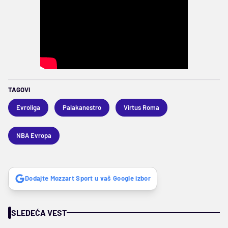
TAGOVI
Evroliga
Palakanestro
Virtus Roma
NBA Evropa
Dodajte Mozzart Sport u vaš Google izbor
SLEDEĆA VEST