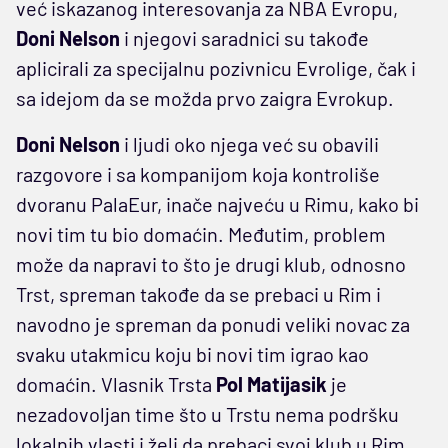
već iskazanog interesovanja za NBA Evropu,
Doni Nelson
i njegovi saradnici su takođe
aplicirali za specijalnu pozivnicu Evrolige, čak i
sa idejom da se možda prvo zaigra Evrokup.
Doni Nelson
i ljudi oko njega već su obavili
razgovore i sa kompanijom koja kontroliše
dvoranu PalaEur, inače najveću u Rimu, kako bi
novi tim tu bio domaćin. Međutim, problem
može da napravi to što je drugi klub, odnosno
Trst, spreman takođe da se prebaci u Rim i
navodno je spreman da ponudi veliki novac za
svaku utakmicu koju bi novi tim igrao kao
domaćin. Vlasnik Trsta
Pol Matijasik
je
nezadovoljan time što u Trstu nema podršku
lokalnih vlasti i želi da prebaci svoj klub u Rim.