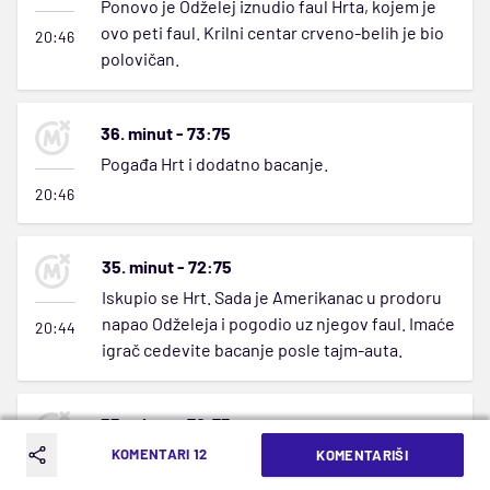
Ponovo je Odželej iznudio faul Hrta, kojem je
ovo peti faul. Krilni centar crveno-belih je bio
20:46
polovičan.
36. minut - 73:75
Pogađa Hrt i dodatno bacanje.
20:46
35. minut - 72:75
Iskupio se Hrt. Sada je Amerikanac u prodoru
napao Odželeja i pogodio uz njegov faul. Imaće
20:44
igrač cedevite bacanje posle tajm-auta.
35. minut - 70:75
Nvora je osvojio loptu, a potom je Hrt napravio
KOMENTARI 12
KOMENTARIŠI
loš faul i poslao Nigerijca na liniju penala.
20:43