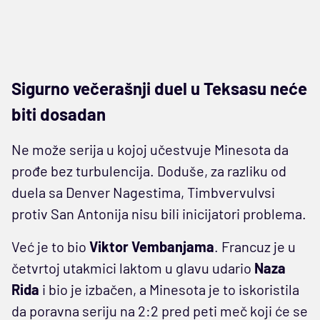
Sigurno večerašnji duel u Teksasu neće
biti dosadan
Ne može serija u kojoj učestvuje Minesota da
prođe bez turbulencija. Doduše, za razliku od
duela sa Denver Nagestima, Timbvervulvsi
protiv San Antonija nisu bili inicijatori problema.
Već je to bio
Viktor Vembanjama
. Francuz je u
četvrtoj utakmici laktom u glavu udario
Naza
Rida
i bio je izbačen, a Minesota je to iskoristila
da poravna seriju na 2:2 pred peti meč koji će se