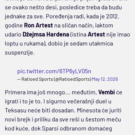
se ovako nešto desi, posledice treba da budu
jednake za sve. Poređenja radi, kada je 2012.
godine
Ron Artest
na sličan način, laktom
udario
Džejmsa Hardena
(istina
Artest
nije imao
loptu u rukama), dobio je sedam utakmica
suspenzije.
pic.twitter.com/6TP6yLV05n
— Ratioed Sports (@RatioedSports)
May 12, 2026
Primera ima još mnogo... međutim,
Vembi
će
igrati i to je to. I sigurno večerašnji duel u
Teksasu neće biti dosadan. Minesota će juriti
novi brejk i priliku da sve reši u šestom meču
kod kuće, dok Sparsi odbranom domaćeg