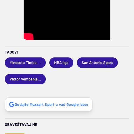
TAGOVI
Minesota Timbervulvs
NBA liga
San Antonio Spars
Viktor Vembanjama
Dodajte Mozzart Sport u vaš Google izbor
OBAVEŠTAVAJ ME