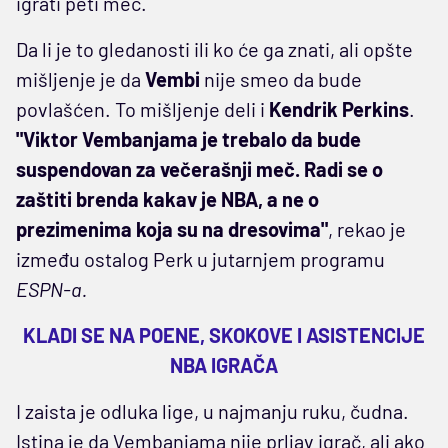
igrati peti meč.
Da li je to gledanosti ili ko će ga znati, ali opšte
mišljenje je da
Vembi
nije smeo da bude
povlašćen. To mišljenje deli i
Kendrik Perkins
.
"Viktor Vembanjama je trebalo da bude
suspendovan za večerašnji meč. Radi se o
zaštiti brenda kakav je NBA, a ne o
prezimenima koja su na dresovima"
, rekao je
između ostalog Perk u jutarnjem programu
ESPN-a.
KLADI SE NA POENE, SKOKOVE I ASISTENCIJE
NBA IGRAČA
I zaista je odluka lige, u najmanju ruku, čudna.
Istina je da Vembanjama nije prljav igrač, ali ako