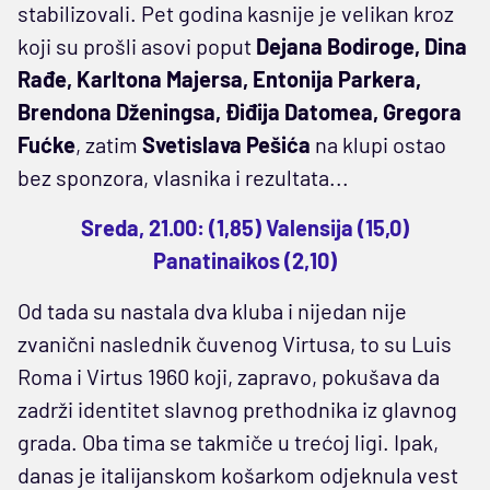
stabilizovali. Pet godina kasnije je velikan kroz
koji su prošli asovi poput
Dejana Bodiroge, Dina
Rađe, Karltona Majersa, Entonija Parkera,
Brendona Dženingsa, Điđija Datomea, Gregora
Fućke
, zatim
Svetislava Pešića
na klupi ostao
bez sponzora, vlasnika i rezultata...
Sreda, 21.00: (1,85) Valensija (15,0)
Panatinaikos (2,10)
Od tada su nastala dva kluba i nijedan nije
zvanični naslednik čuvenog Virtusa, to su Luis
Roma i Virtus 1960 koji, zapravo, pokušava da
zadrži identitet slavnog prethodnika iz glavnog
grada. Oba tima se takmiče u trećoj ligi. Ipak,
danas je italijanskom košarkom odjeknula vest