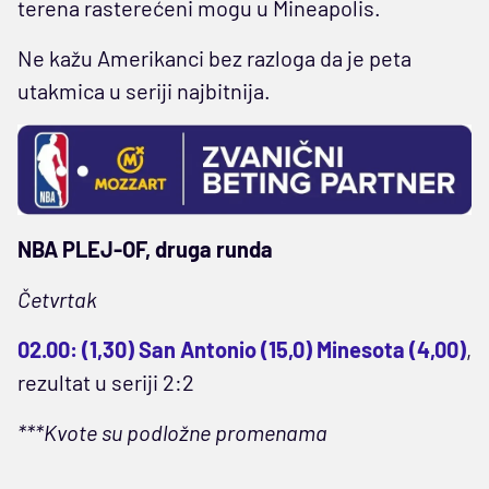
terena rasterećeni mogu u Mineapolis.
Ne kažu Amerikanci bez razloga da je peta
utakmica u seriji najbitnija.
NBA PLEJ-OF, druga runda
Četvrtak
02.00: (1,30) San Antonio (15,0) Minesota (4,00)
,
rezultat u seriji 2:2
***Kvote su podložne promenama