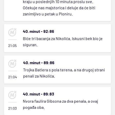
kraju u poslednjih 10 minuta proslu sve.
Očekuje nas majstorica i deluje da će biti
zanimljivo u petak u Pioniru.
40. minut - 92:86
Biće tri bacanja za Nikolića. Iskusni bek bio je
siguran.
21:05
40. minut - 89:86
Trojka Batlera s pola terena, a na drugoj strani
penali za Nikolića.
21:04
40. minut - 89:83
Nvora faulira Gibsona za dva penala, a ovaj
pogađa oba.
21:03