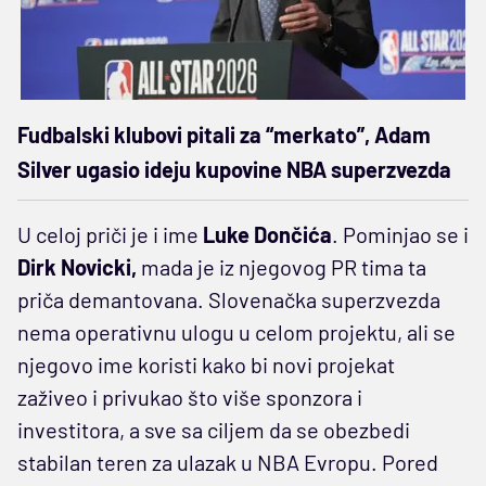
Fudbalski klubovi pitali za “merkato”, Adam
Silver ugasio ideju kupovine NBA superzvezda
U celoj priči je i ime
Luke Dončića
. Pominjao se i
Dirk Novicki,
mada je iz njegovog PR tima ta
priča demantovana. Slovenačka superzvezda
nema operativnu ulogu u celom projektu, ali se
njegovo ime koristi kako bi novi projekat
zaživeo i privukao što više sponzora i
investitora, a sve sa ciljem da se obezbedi
stabilan teren za ulazak u NBA Evropu. Pored