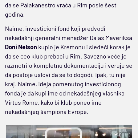
da se Palakanestro vraća u Rim posle šest
godina.
Naime, investicioni fond koji predvodi
nekadašnji generalni menadžer Dalas Maveriksa
Doni Nelson
kupio je Kremonu i sledeći korak je
da se ceo klub prebaci u Rim. Savezno veće je
razmotrilo kompletnu dokumentaciju i veruje se
da postoje uslovi da se to dogodi. Ipak, tu nije
kraj. Naime, ideja pomenutog investicionog
fonda je da kupi ime od nekadašnjeg vlasnika
Virtus Rome, kako bi klub poneo ime
nekadašnjeg šampiona Evrope.