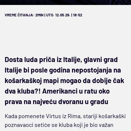
VREME ČITANJA: 2MIN | UTO. 12.05.26. | 18:52
Dosta luda priča iz Italije, glavni grad
Italije bi posle godina nepostojanja na
košarkaškoj mapi mogao da dobije čak
dva kluba?! Amerikanci u ratu oko
prava na najveću dvoranu u gradu
Kada pomenete Virtus iz Rima, stariji košarkaški
poznavaoci setiće se kluba koji je bio važan