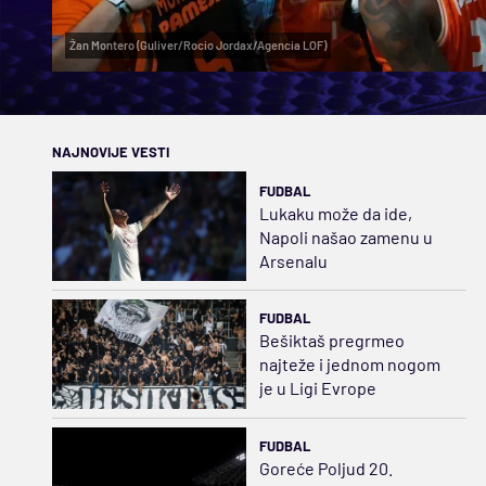
Žan Montero (Guliver/Rocio Jordax/Agencia LOF)
NAJNOVIJE VESTI
FUDBAL
Lukaku može da ide,
Napoli našao zamenu u
Arsenalu
FUDBAL
Bešiktaš pregrmeo
najteže i jednom nogom
je u Ligi Evrope
FUDBAL
Goreće Poljud 20.