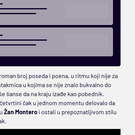
roman broj poseda i poena, u ritmu koji nije za
 utakmica u kojima se nije znalo bukvalno do
še šanse da na kraju izađe kao pobednik.
j četvrtini čak u jednom momentu delovalo da
su
Žan Montero
i ostali u prepoznatljivom stilu
ak.