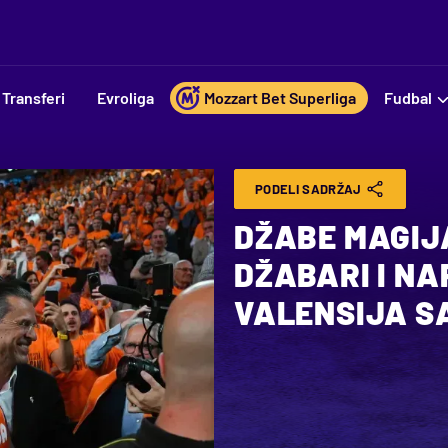
Transferi
Evroliga
Mozzart Bet Superliga
Fudbal
PODELI SADRŽAJ
DŽABE MAGIJ
DŽABARI I NA
VALENSIJA S