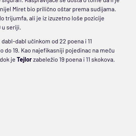
anijel Miret bio prilično oštar prema sudijama.
 trijumfa, ali je iz izuzetno loše pozicije
u seriji.
 dabl-dabl učinkom od 22 poena i 11
jao do 19. Kao najefikasniji pojedinac na meču
 dok je
Tejlor
zabeležio 19 poena i 11 skokova.