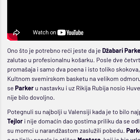
Ono što je potrebno reći jeste da je
Džabari Park
zalutao u profesionalnu košarku. Posle dve četvr
promašaja i samo dva poena i isto toliko skokova, 
Kultnom svemirskom basketu na velikom odmoru p
se
Parker
u nastavku i uz Rikija Rubija nosio Huv
nije bilo dovoljno.
Potegnuli su najbolji u Valensiji kada je to bilo na
Tejlor
i nije domaćin dao gostima priliku da se odl
su momci u narandžastom zaslužili pobedu.
Park
a na liniju penala je otišao
Montero
, koji je bio v