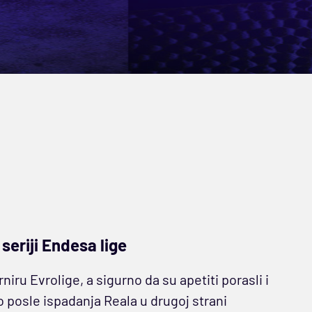
 seriji Endesa lige
iru Evrolige, a sigurno da su apetiti porasli i
o posle ispadanja Reala u drugoj strani