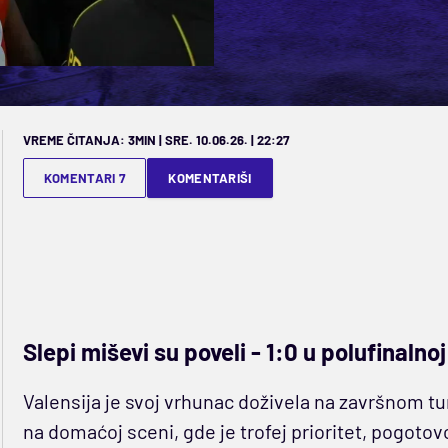
VREME ČITANJA: 3MIN | SRE. 10.06.26. | 22:27
KOMENTARI 7
KOMENTARIŠI
Slepi miševi su poveli - 1:0 u polufinalnoj
Valensija je svoj vrhunac doživela na završnom turn
na domaćoj sceni, gde je trofej prioritet, pogotov