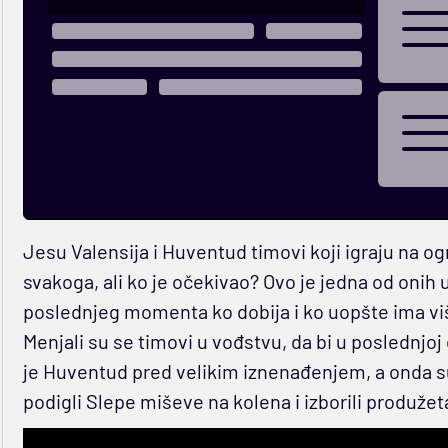
Jesu Valensija i Huventud timovi koji igraju na og
svakoga, ali ko je očekivao? Ovo je jedna od onih
poslednjeg momenta ko dobija i ko uopšte ima vi
Menjali su se timovi u vođstvu, da bi u poslednjo
je Huventud pred velikim iznenađenjem, a onda 
podigli Slepe miševe na kolena i izborili produžet