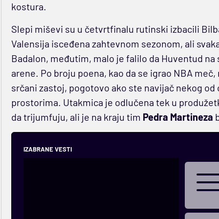
kostura.
Slepi miševi su u četvrtfinalu rutinski izbacili Bi
Valensija isceđena zahtevnom sezonom, ali svakako
Badalon, međutim, malo je falilo da Huventud na s
arene. Po broju poena, kao da se igrao NBA meč, na
srčani zastoj, pogotovo ako ste navijač nekog od o
prostorima. Utakmica je odlučena tek u produžetku,
da trijumfuju, ali je na kraju tim
Pedra Martineza
b
IZABRANE VESTI