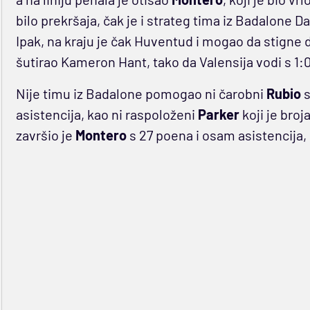
bilo prekršaja, čak je i strateg tima iz Badalone D
Ipak, na kraju je čak Huventud i mogao da stigne do
šutirao Kameron Hant, tako da Valensija vodi s 1:0 
Nije timu iz Badalone pomogao ni čarobni
Rubio
s
asistencija, kao ni raspoloženi
Parker
koji je bro
završio je
Montero
s 27 poena i osam asistencija,