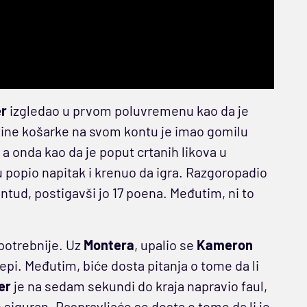
er
izgledao u prvom poluvremenu kao da je
tine košarke na svom kontu je imao gomilu
a onda kao da je poput crtanih likova u
opio napitak i krenuo da igra. Razgoropadio
entud, postigavši jo 17 poena. Međutim, ni to
jpotrebnije. Uz
Montera
, upalio se
Kameron
epi. Međutim, biće dosta pitanja o tome da li
er
je na sedam sekundi do kraja napravio faul,
rlo siguran. Raspravljaće se dosta o tome da li je