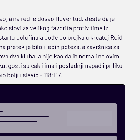
lbao, a na red je došao Huventud. Jeste da je
 slovi za velikog favorita protiv tima iz
tartu polufinala dođe do brejka u krcatoj Roiđ
 pretek je bilo i lepih poteza, a završnica za
va dva kluba, a nije kao da ih nema i na ovim
 gosti su čak i imali poslednji napad i priliku
io bolji i slavio - 118:117.