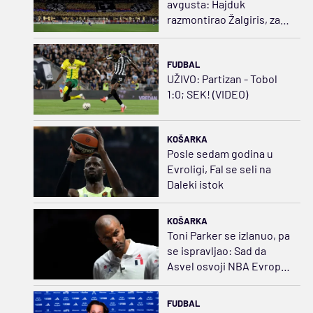
avgusta: Hajduk
razmontirao Žalgiris, za
sedam dana gledaće u
pravcu Švedske
FUDBAL
UŽIVO: Partizan - Tobol
1:0; SEK! (VIDEO)
KOŠARKA
Posle sedam godina u
Evroligi, Fal se seli na
Daleki istok
KOŠARKA
Toni Parker se izlanuo, pa
se ispravljao: Sad da
Asvel osvoji NBA Evropu,
pardon – Evroligu
FUDBAL