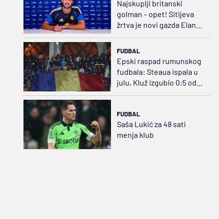
Najskuplji britanski
golman – opet! Sitijeva
žrtva je novi gazda Eland
Rouda
FUDBAL
Epski raspad rumunskog
fudbala: Steaua ispala u
julu, Kluž izgubio 0:5 od
Norvežana
FUDBAL
Saša Lukić za 48 sati
menja klub