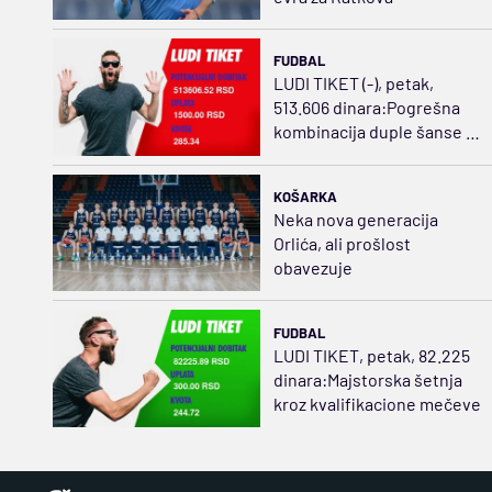
FUDBAL
LUDI TIKET (-), petak,
513.606 dinara:Pogrešna
kombinacija duple šanse i
golova sažvakala dobitak
KOŠARKA
Neka nova generacija
Orlića, ali prošlost
obavezuje
FUDBAL
LUDI TIKET, petak, 82.225
dinara:Majstorska šetnja
kroz kvalifikacione mečeve