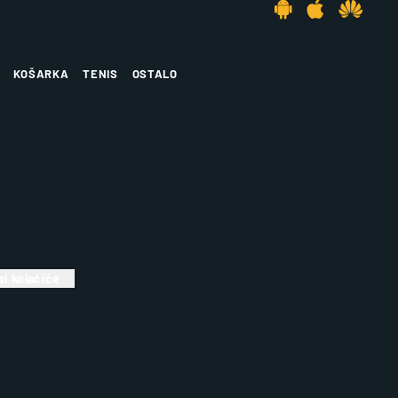
KOŠARKA
TENIS
OSTALO
i kolačiće