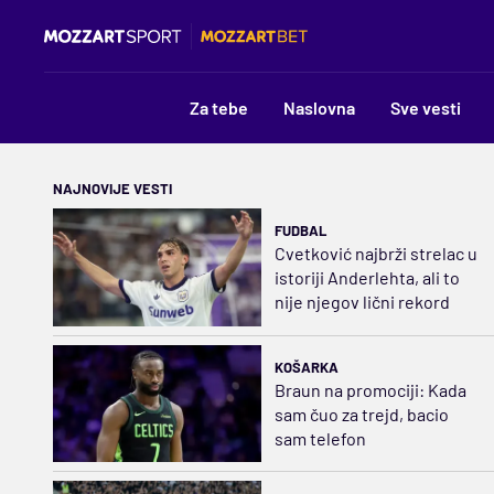
Za tebe
Naslovna
Sve vesti
NAJNOVIJE VESTI
FUDBAL
Cvetković najbrži strelac u
istoriji Anderlehta, ali to
nije njegov lični rekord
KOŠARKA
Braun na promociji: Kada
sam čuo za trejd, bacio
sam telefon