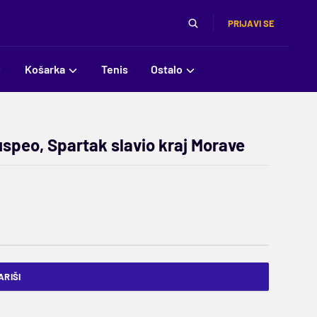
PRIJAVI SE
Košarka
Tenis
Ostalo
uspeo, Spartak slavio kraj Morave
RIŠI