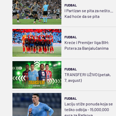
FUDBAL
I Partizan se pita za nešto...
Kad hoće da se pita
FUDBAL
Kreće i Premijer liga BIH:
Potera za Banjalučanima
FUDBAL
TRANSFERI UŽIVO (petak,
7. avgust)
FUDBAL
Laciju stiže ponuda koja se
teško odbija - 15.000.000
evra za Ratkova