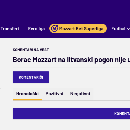
Transferi
Evroliga
Mozzart Bet Superliga
Fudbal
KOMENTARI NA VEST
Borac Mozzart na litvanski pogon nije 
KOMENTARIŠI
Hronološki
Pozitivni
Negativni
KOMENTA