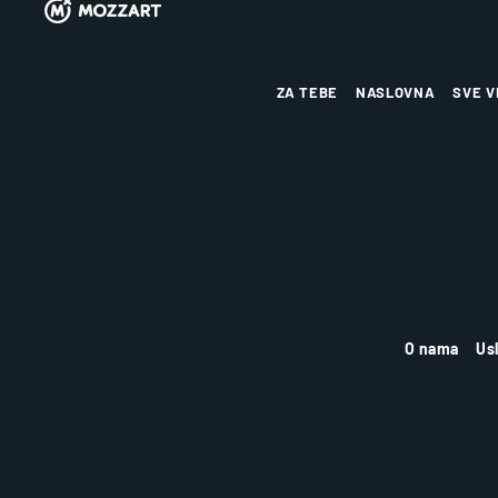
ZA TEBE
NASLOVNA
SVE V
O nama
Us