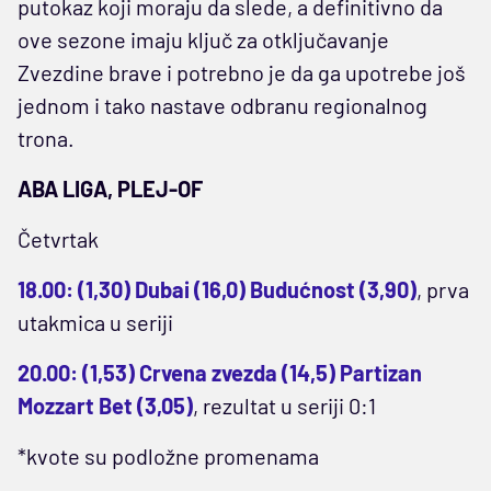
putokaz koji moraju da slede, a definitivno da
ove sezone imaju ključ za otključavanje
Zvezdine brave i potrebno je da ga upotrebe još
jednom i tako nastave odbranu regionalnog
trona.
ABA LIGA, PLEJ-OF
Četvrtak
18.00: (1,30) Dubai (16,0) Budućnost (3,90)
, prva
utakmica u seriji
20.00: (1,53) Crvena zvezda (14,5) Partizan
Mozzart Bet (3,05)
, rezultat u seriji 0:1
*kvote su podložne promenama