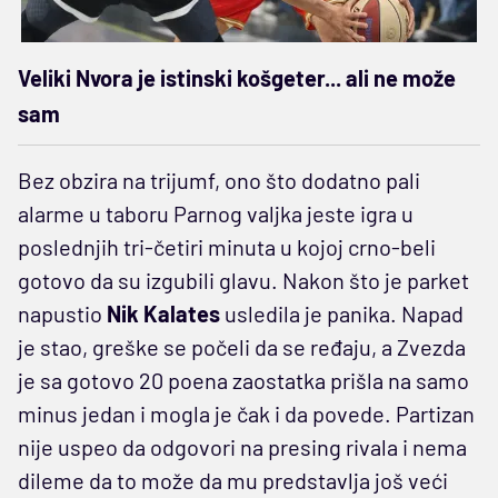
Veliki Nvora je istinski košgeter... ali ne može
sam
Bez obzira na trijumf, ono što dodatno pali
alarme u taboru Parnog valjka jeste igra u
poslednjih tri-četiri minuta u kojoj crno-beli
gotovo da su izgubili glavu. Nakon što je parket
napustio
Nik Kalates
usledila je panika. Napad
je stao, greške se počeli da se ređaju, a Zvezda
je sa gotovo 20 poena zaostatka prišla na samo
minus jedan i mogla je čak i da povede. Partizan
nije uspeo da odgovori na presing rivala i nema
dileme da to može da mu predstavlja još veći