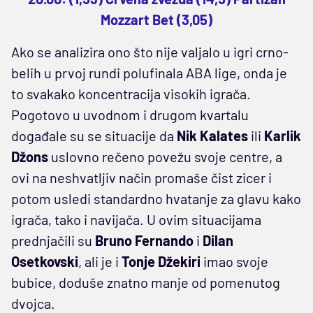
Mozzart Bet (3,05)
Ako se analizira ono što nije valjalo u igri crno-
belih u prvoj rundi polufinala ABA lige, onda je
to svakako koncentracija visokih igrača.
Pogotovo u uvodnom i drugom kvartalu
događale su se situacije da
Nik
Kalates
ili
Karlik
Džons
uslovno rečeno povežu svoje centre, a
ovi na neshvatljiv način promaše čist zicer i
potom usledi standardno hvatanje za glavu kako
igrača, tako i navijača. U ovim situacijama
prednjačili su
Bruno
Fernando
i
Dilan
Osetkovski
, ali je i
Tonje
Džekiri
imao svoje
bubice, doduše znatno manje od pomenutog
dvojca.