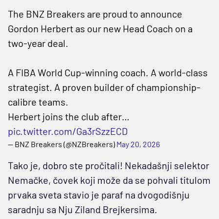
The BNZ Breakers are proud to announce
Gordon Herbert as our new Head Coach on a
two-year deal.
A FIBA World Cup-winning coach. A world-class
strategist. A proven builder of championship-
calibre teams.
Herbert joins the club after…
pic.twitter.com/Ga3rSzzECD
— BNZ Breakers (@NZBreakers)
May 20, 2026
Tako je, dobro ste pročitali! Nekadašnji selektor
Nemačke, čovek koji može da se pohvali titulom
prvaka sveta stavio je paraf na dvogodišnju
saradnju sa Nju Ziland Brejkersima.