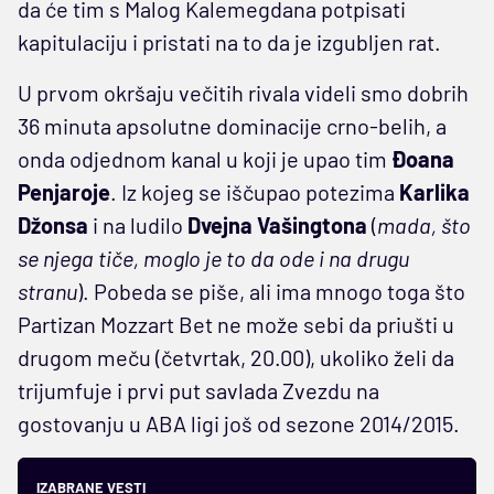
da će tim s Malog Kalemegdana potpisati
kapitulaciju i pristati na to da je izgubljen rat.
U prvom okršaju večitih rivala videli smo dobrih
36 minuta apsolutne dominacije crno-belih, a
onda odjednom kanal u koji je upao tim
Đoana
Penjaroje
. Iz kojeg se iščupao potezima
Karlika
Džonsa
i na ludilo
Dvejna
Vašingtona
(
mada, što
se njega tiče, moglo je to da ode i na drugu
stranu
). Pobeda se piše, ali ima mnogo toga što
Partizan Mozzart Bet ne može sebi da priušti u
drugom meču (četvrtak, 20.00), ukoliko želi da
trijumfuje i prvi put savlada Zvezdu na
gostovanju u ABA ligi još od sezone 2014/2015.
IZABRANE VESTI