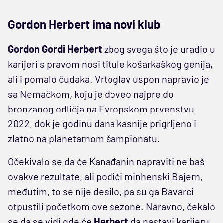
Gordon Herbert ima novi klub
Gordon Gordi Herbert
zbog svega što je uradio u
karijeri s pravom nosi titule košarkaškog genija,
ali i pomalo čudaka. Vrtoglav uspon napravio je
sa Nemačkom, koju je doveo najpre do
bronzanog odličja na Evropskom prvenstvu
2022, dok je godinu dana kasnije prigrljeno i
zlatno na planetarnom šampionatu.
Očekivalo se da će Kanađanin napraviti ne baš
ovakve rezultate, ali podići minhenski Bajern,
međutim, to se nije desilo, pa su ga Bavarci
otpustili početkom ove sezone. Naravno, čekalo
se da se vidi gde će
Herbert
da nastavi karijeru,