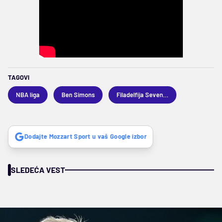
TAGOVI
NBA liga
Ben Simons
Filadelfija Seventisiksers
Dodajte Mozzart Sport u vaš Google izbor
SLEDEĆA VEST