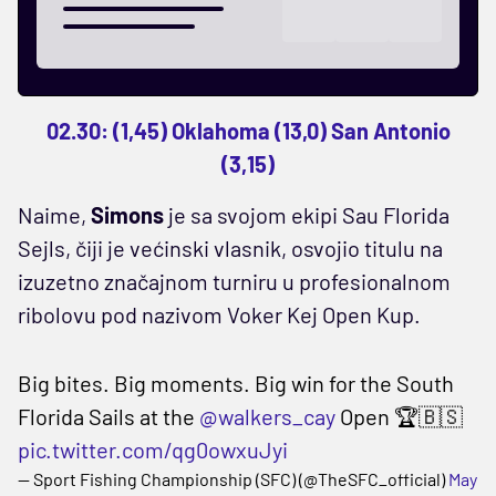
02.30: (1,45) Oklahoma (13,0) San Antonio
(3,15)
Naime,
Simons
je sa svojom ekipi Sau Florida
Sejls, čiji je većinski vlasnik, osvojio titulu na
izuzetno značajnom turniru u profesionalnom
ribolovu pod nazivom Voker Kej Open Kup.
Big bites. Big moments. Big win for the South
Florida Sails at the
@walkers_cay
Open 🏆🇧🇸
pic.twitter.com/qg0owxuJyi
— Sport Fishing Championship (SFC) (@TheSFC_official)
May