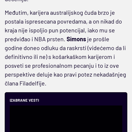
Međutim, karijera australijskog čuda brzo je
postala ispresecana povredama, a on nikad do
kraja nije ispoljio pun potencijal, iako mu se
predviđao i NBA prsten.
Simons
je prošle
godine doneo odluku da raskrsti (videćemo da li
definitivno ili ne) s košarkaškom karijerom i
posveti se profesionalnom pecanju i to iz ove
perspektive deluje kao pravi potez nekadašnjeg
člana Filadelfije.
IZABRANE VESTI