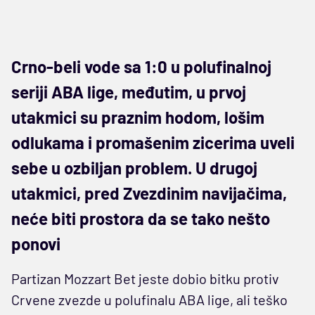
Crno-beli vode sa 1:0 u polufinalnoj
seriji ABA lige, međutim, u prvoj
utakmici su praznim hodom, lošim
odlukama i promašenim zicerima uveli
sebe u ozbiljan problem. U drugoj
utakmici, pred Zvezdinim navijačima,
neće biti prostora da se tako nešto
ponovi
Partizan Mozzart Bet jeste dobio bitku protiv
Crvene zvezde u polufinalu ABA lige, ali teško