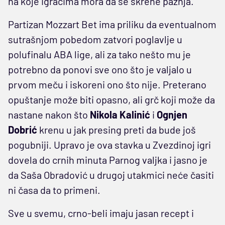
na koje igračima mora da se skrene pažnja.
Partizan Mozzart Bet ima priliku da eventualnom
sutrašnjom pobedom zatvori poglavlje u
polufinalu ABA lige, ali za tako nešto mu je
potrebno da ponovi sve ono što je valjalo u
prvom meču i iskoreni ono što nije. Preterano
opuštanje može biti opasno, ali grč koji može da
nastane nakon što
Nikola Kalinić
i
Ognjen
Dobrić
krenu u jak presing preti da bude još
pogubniji. Upravo je ova stavka u Zvezdinoj igri
dovela do crnih minuta Parnog valjka i jasno je
da Saša Obradović u drugoj utakmici neće časiti
ni časa da to primeni.
Sve u svemu, crno-beli imaju jasan recept i