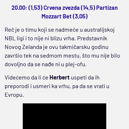
20.00: (1,53) Crvena zvezda (14,5) Partizan
Mozzart Bet (3,05)
Reč je o timu koji se nadmeće u australijskoj
NBL ligi i to nije ni blizu vrha. Predstavnik
Novog Zelanda je ovu takmičarsku godinu
završio tek na sedmom mestu, što mu nije bilo
dovoljno da se nađe ni u plej-ofu.
Videćemo da li će
Herbert
uspeti da ih
preporodi i usmeri ka vrhu, pa da se vrati u
Evropu.