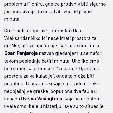
problem u Pioniru, gde će protivnik biti sigurno
još agresivniji i to ne od 36, već od prvog
minuta.
Crno-beli u zapaljivoj atmosferi Hale
"Aleksandar Nikolić" neće imati prostora za
greške, niti za opuštanje, kao ni za ono što je
Đoan
Penjaroja
nazvao gledanjem u semafor
tokom poslednja četiri minuta. Ukoliko crno-
beli u meč sa premisom "vodimo 1:0, imamo
prostora za kalkulacije", onda to može biti
pogubno. U prvom okršaju smo videli i neke
neobjašnjive greške, poput ona dva faula u
napadu
Dvejna Vašingtona
, koja su dodatno
uvela crno-bele u histeriju i sve su to situacije