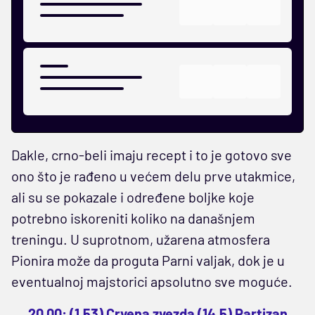
Dakle, crno-beli imaju recept i to je gotovo sve
ono što je rađeno u većem delu prve utakmice,
ali su se pokazale i određene boljke koje
potrebno iskoreniti koliko na današnjem
treningu. U suprotnom, užarena atmosfera
Pionira može da proguta Parni valjak, dok je u
eventualnoj majstorici apsolutno sve moguće.
20.00: (1,53) Crvena zvezda (14,5) Partizan