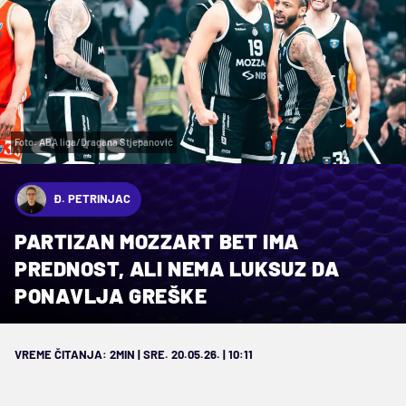
Foto: ABA liga/Dragana Stjepanović
Đ. PETRINJAC
PARTIZAN MOZZART BET IMA
PREDNOST, ALI NEMA LUKSUZ DA
PONAVLJA GREŠKE
VREME ČITANJA: 2MIN | SRE. 20.05.26. | 10:11