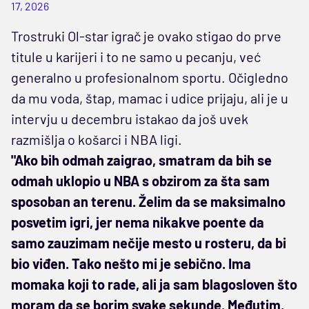
17, 2026
Trostruki Ol-star igrač je ovako stigao do prve
titule u karijeri i to ne samo u pecanju, već
generalno u profesionalnom sportu. Očigledno
da mu voda, štap, mamac i udice prijaju, ali je u
intervju u decembru istakao da još uvek
razmišlja o košarci i NBA ligi.
"Ako bih odmah zaigrao, smatram da bih se
odmah uklopio u NBA s obzirom za šta sam
sposoban an terenu. Želim da se maksimalno
posvetim igri, jer nema nikakve poente da
samo zauzimam nečije mesto u rosteru, da bi
bio viđen. Tako nešto mi je sebično. Ima
momaka koji to rade, ali ja sam blagosloven što
moram da se borim svake sekunde. Međutim,