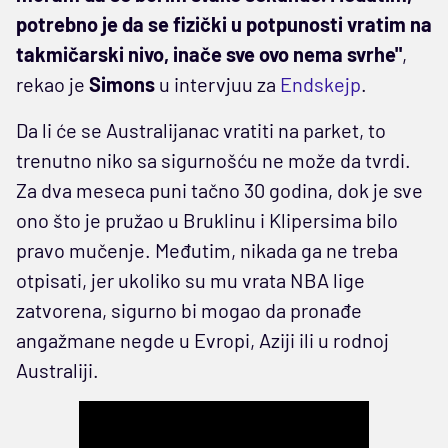
potrebno je da se fizički u potpunosti vratim na
takmičarski nivo, inače sve ovo nema svrhe"
,
rekao je
Simons
u intervjuu za
Endskejp
.
Da li će se Australijanac vratiti na parket, to
trenutno niko sa sigurnošću ne može da tvrdi.
Za dva meseca puni tačno 30 godina, dok je sve
ono što je pružao u Bruklinu i Klipersima bilo
pravo mučenje. Međutim, nikada ga ne treba
otpisati, jer ukoliko su mu vrata NBA lige
zatvorena, sigurno bi mogao da pronađe
angažmane negde u Evropi, Aziji ili u rodnoj
Australiji.