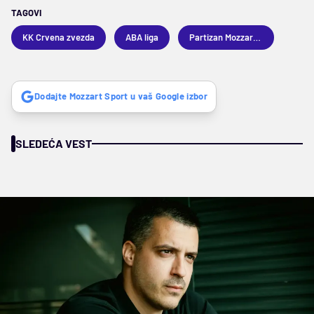
TAGOVI
KK Crvena zvezda
ABA liga
Partizan Mozzart Bet
Dodajte Mozzart Sport u vaš Google izbor
SLEDEĆA VEST