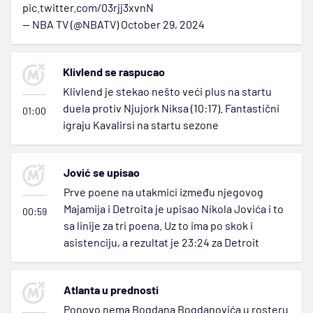
pic.twitter.com/03rjj3xvnN
— NBA TV (@NBATV)
October 29, 2024
Klivlend se raspucao
Klivlend je stekao nešto veći plus na startu
duela protiv Njujork Niksa (10:17). Fantastični
01:00
igraju Kavalirsi na startu sezone
Jović se upisao
Prve poene na utakmici između njegovog
Majamija i Detroita je upisao Nikola Jovića i to
00:59
sa linije za tri poena. Uz to ima po skok i
asistenciju, a rezultat je 23:24 za Detroit
Atlanta u prednosti
Ponovo nema Bogdana Bogdanovića u rosteru