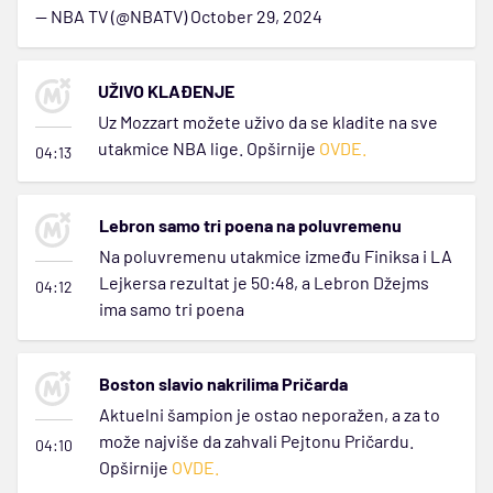
— NBA TV (@NBATV)
October 29, 2024
UŽIVO KLAĐENJE
Uz Mozzart možete uživo da se kladite na sve
utakmice NBA lige. Opširnije
OVDE.
04:13
Lebron samo tri poena na poluvremenu
Na poluvremenu utakmice između Finiksa i LA
Lejkersa rezultat je 50:48, a Lebron Džejms
04:12
ima samo tri poena
Boston slavio nakrilima Pričarda
Aktuelni šampion je ostao neporažen, a za to
može najviše da zahvali Pejtonu Pričardu.
04:10
Opširnije
OVDE.