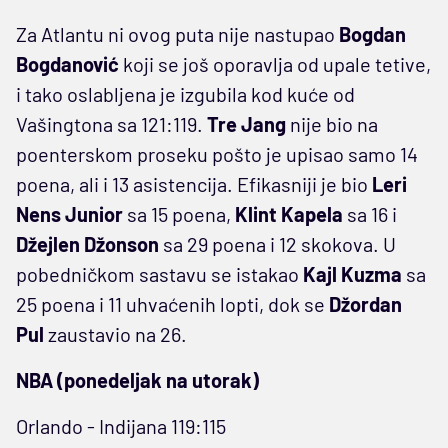
Za Atlantu ni ovog puta nije nastupao
Bogdan
Bogdanović
koji se još oporavlja od upale tetive,
i tako oslabljena je izgubila kod kuće od
Vašingtona sa 121:119.
Tre Jang
nije bio na
poenterskom proseku pošto je upisao samo 14
poena, ali i 13 asistencija. Efikasniji je bio
Leri
Nens Junior
sa 15 poena,
Klint Kapela
sa 16 i
Džejlen Džonson
sa 29 poena i 12 skokova. U
pobedničkom sastavu se istakao
Kajl Kuzma
sa
25 poena i 11 uhvaćenih lopti, dok se
Džordan
Pul
zaustavio na 26.
NBA (ponedeljak na utorak)
Orlando - Indijana 119:115