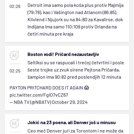
Detroit ima samo pola koša plus protiv Majmija
02:26
(79:78), kao i Vašington nad Atlanom (86:85).
Klivlend i Njujork su na 84:80 za Kavalirse, dok
Indijana ima samo 110:109 protiv Orlanda na
četiri minuta pre kraja
Boston vodi! Pričard nezaustavljiv
Seltiksi su se raspucali i trećoj četvrtini i posle
šeste trojke uz zvuk sirene Pejtona Pričarda,
02:25
šampion ima 90:82 pred poslendjih 12 minuta
PAYTON PRITCHARD DOES IT AGAIN 😱
pic.twitter.com/FgIO7vCZ67
— NBA TV (@NBATV)
October 29, 2024
Jokić na 23 poena, ali Denver još u minusu
Ceo meč Denver juri za Torontom i ne može da