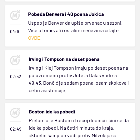
Pobeda Denvera i 40 poena Jokića
Uspeo je Denver da upiše prvenac u sezoni.
Više o tome, ali i ostalim mečevima čitajte
04:10
OVDE.
Irving i Tompson na deset poena
Irving i Klej Tompson imaju po deset poena na
poluvremenu protiv Jute, a Dalas vodi sa
02:52
49:43. Dončić je sedam poena, osam skokova i
četiri asistencije.
Boston ide ka pobedi
Prelomio je Boston u trećoj deonici i čini se da
ide ka pobedi. Na četiri minuta do kraja,
02:49
aktuelni šampion vodi protiv Milvokija sa