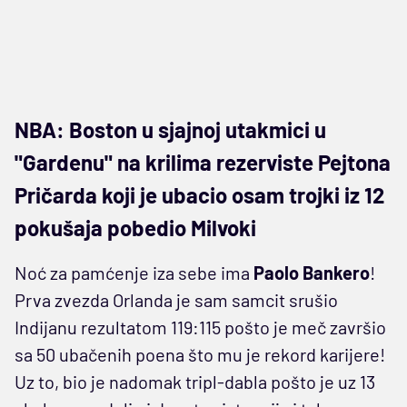
NBA: Boston u sjajnoj utakmici u
"Gardenu" na krilima rezerviste Pejtona
Pričarda koji je ubacio osam trojki iz 12
pokušaja pobedio Milvoki
Noć za pamćenje iza sebe ima
Paolo Bankero
!
Prva zvezda Orlanda je sam samcit srušio
Indijanu rezultatom 119:115 pošto je meč završio
sa 50 ubačenih poena što mu je rekord karijere!
Uz to, bio je nadomak tripl-dabla pošto je uz 13