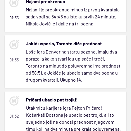
Majami preokrenuo
Majami je preokrenuo minus iz prvog kvaratala i
sada vodi sa 54:46 na isteku prvih 24 minuta.
01:35
Nikola Jović je i dalje na tri poena
Jokić usporio, Toronto diže prednost
Loše igra Denver na startu sezone. Imaju dva
poraza, a kako stvari idu upisaće i treći.
01:33
Toronto na minut do poluvremna ima prednost
od 58:51, a Jokiće je ubacio samo dva poena u
drugom kvartali. Ukupno 14.
Pričard ubacio pet trojki!
Utakmicu karijere igra Pejton Pričard!
Košarkaš Bostona je ubacio pet trojki, ali to
01:32
svejedno još ne donosi prednost njegovom
timu koji na dva minuta pre kraja poluvremena,