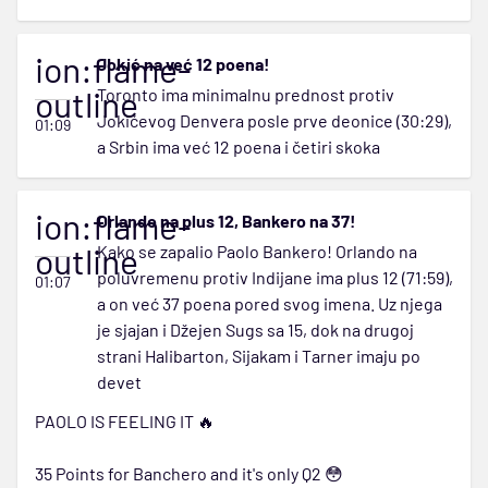
ion:flame-
Jokić na već 12 poena!
outline
Toronto ima minimalnu prednost protiv
Jokićevog Denvera posle prve deonice (30:29),
01:09
a Srbin ima već 12 poena i četiri skoka
ion:flame-
Orlando na plus 12, Bankero na 37!
outline
Kako se zapalio Paolo Bankero! Orlando na
poluvremenu protiv Indijane ima plus 12 (71:59),
01:07
a on već 37 poena pored svog imena. Uz njega
je sjajan i Džejen Sugs sa 15, dok na drugoj
strani Halibarton, Sijakam i Tarner imaju po
devet
PAOLO IS FEELING IT 🔥
35 Points for Banchero and it's only Q2 😳