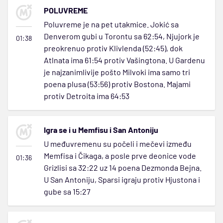
POLUVREME
Poluvreme je na pet utakmice. Jokić sa
Denverom gubi u Torontu sa 62:54, Njujork je
01:38
preokrenuo protiv Klivlenda (52:45), dok
Atlnata ima 61:54 protiv Vašingtona. U Gardenu
je najzanimlivije pošto Milvoki ima samo tri
poena plusa (53:56) protiv Bostona. Majami
protiv Detroita ima 64:53
Igra se i u Memfisu i San Antoniju
U međuvremenu su počeli i mečevi između
Memfisa i Čikaga, a posle prve deonice vode
01:36
Grizlisi sa 32:22 uz 14 poena Dezmonda Bejna.
U San Antoniju, Sparsi igraju protiv Hjustona i
gube sa 15:27