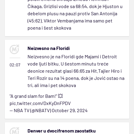
Čikaga, Grizlisi vode sa 68:54, dok je Hjuston u
debelom plusu na pauzi protiv San Antonija
(45:62). Viktor Vembanjama ima samo pet
poena i šest skokova
Neizvesno na Floridi
Neizvesno je na Floridi gde Majami i Detroit
vode ljuti bitku. U šestom minutu treće
02:07
deonice rezultat glasi 66:65 za Hit.Tajler Hiro i
Teri Rozir su na 14 poena, dok je Jović ostao na
tri, ali ima i pet skokova
"A grand slam for Bam!" 💥
pic.twitter.com/DxKyDnFPDV
— NBA TV (@NBATV)
October 29, 2024
Denver u dvocifrenom zaostatku