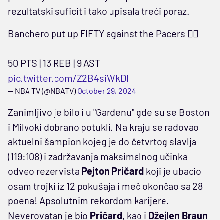
rezultatski suficit i tako upisala treći poraz.
Banchero put up FIFTY against the Pacers 😮‍💨
50 PTS | 13 REB | 9 AST
pic.twitter.com/Z2B4siWkDI
— NBA TV (@NBATV)
October 29, 2024
Zanimljivo je bilo i u "Gardenu" gde su se Boston
i Milvoki dobrano potukli. Na kraju se radovao
aktuelni šampion kojeg je do četvrtog slavlja
(119:108) i zadržavanja maksimalnog učinka
odveo rezervista
Pejton Pričard
koji je ubacio
osam trojki iz 12 pokušaja i meč okončao sa 28
poena! Apsolutnim rekordom karijere.
Neverovatan je bio
Pričard
, kao i
Džejlen Braun