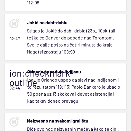
112:98
Jokić na dabl-dablu
Stigao je Jokić do dabl-dabla (23p., 10sk.) ali
teško će Denver do pobede nad Torontom.
02:47
Sve je dalje pošto na četiri minuta do kraja
Nagetsi zaostaju 108:99
ion:checkmark-
Orlando pobeđuje Indijanu
outline
Ipak je Orlando uspeo da slavi nad Indijanom i
to rezultatom 119:115! Paolo Bankero je ubacio
02:44
50 poena uz 13 skokova i devet asistencija i
kao takav doneo prevagu
Neizvesno na svakom igralištu
Biće ovo noć neizvesnih mečeva kako se čini.