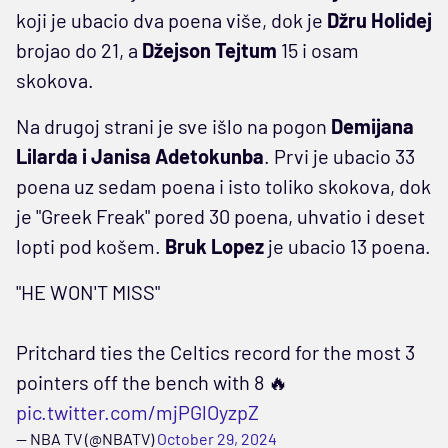
koji je ubacio dva poena više, dok je
Džru Holidej
brojao do 21, a
Džejson Tejtum
15 i osam
skokova.
Na drugoj strani je sve išlo na pogon
Demijana
Lilarda i Janisa Adetokunba
. Prvi je ubacio 33
poena uz sedam poena i isto toliko skokova, dok
je "Greek Freak" pored 30 poena, uhvatio i deset
lopti pod košem.
Bruk Lopez
je ubacio 13 poena.
"HE WON'T MISS"
Pritchard ties the Celtics record for the most 3
pointers off the bench with 8 🔥
pic.twitter.com/mjPGlOyzpZ
— NBA TV (@NBATV)
October 29, 2024