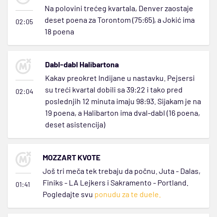
Na polovini trećeg kvartala, Denver zaostaje
deset poena za Torontom (75:65), a Jokić ima
02:05
18 poena
Dabl-dabl Halibartona
Kakav preokret Indijane u nastavku. Pejsersi
su treći kvartal dobili sa 39:22 i tako pred
02:04
poslednjih 12 minuta imaju 98:93. Sijakam je na
19 poena, a Halibarton ima dval-dabl (16 poena,
deset asistencija)
MOZZART KVOTE
Još tri meča tek trebaju da počnu. Juta - Dalas,
Finiks - LA Lejkers i Sakramento - Portland.
01:41
Pogledajte svu
ponudu za te duele.