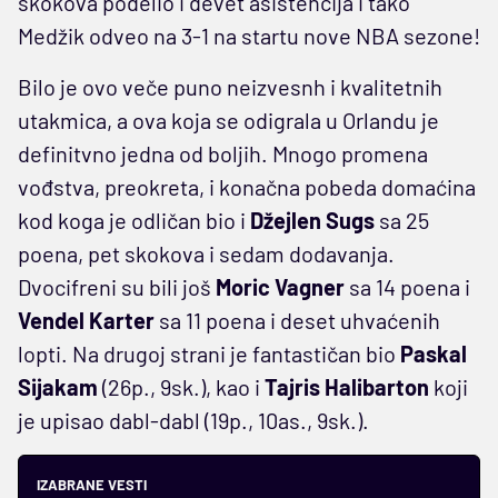
skokova podelio i devet asistencija i tako
Medžik odveo na 3-1 na startu nove NBA sezone!
Bilo je ovo veče puno neizvesnh i kvalitetnih
utakmica, a ova koja se odigrala u Orlandu je
definitvno jedna od boljih. Mnogo promena
vođstva, preokreta, i konačna pobeda domaćina
kod koga je odličan bio i
Džejlen Sugs
sa 25
poena, pet skokova i sedam dodavanja.
Dvocifreni su bili još
Moric Vagner
sa 14 poena i
Vendel Karter
sa 11 poena i deset uhvaćenih
lopti. Na drugoj strani je fantastičan bio
Paskal
Sijakam
(26p., 9sk.), kao i
Tajris Halibarton
koji
je upisao dabl-dabl (19p., 10as., 9sk.).
IZABRANE VESTI