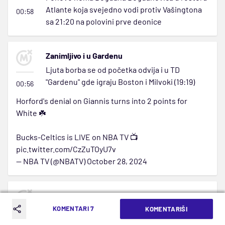
Atlante koja svejedno vodi protiv Vašingtona
00:58
sa 21:20 na polovini prve deonice
Zanimljivo i u Gardenu
Ljuta borba se od početka odvija i u TD
"Gardenu" gde igraju Boston i Milvoki (19:19)
00:56
Horford's denial on Giannis turns into 2 points for
White ☘️
Bucks-Celtics is LIVE on NBA TV 📺
pic.twitter.com/CzZuTOyU7v
— NBA TV (@NBATV)
October 28, 2024
Egal u Kanadi
KOMENTARI 7
Na polovini prve četvrtine, rezultat je 20:19 za
KOMENTARIŠI
Denver, a Jokić ima sedam poena
00:54