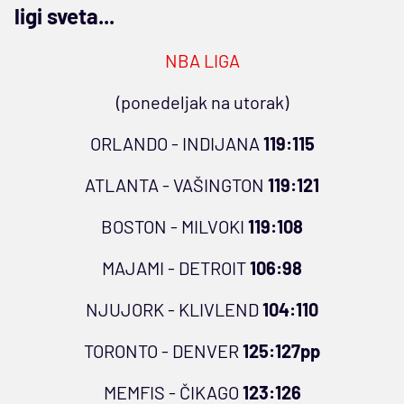
ligi sveta...
NBA LIGA
(ponedeljak na utorak)
ORLANDO - INDIJANA
119:115
ATLANTA - VAŠINGTON
119:121
BOSTON - MILVOKI
119:108
MAJAMI - DETROIT
106:98
NJUJORK - KLIVLEND
104:110
TORONTO - DENVER
125:127pp
MEMFIS - ČIKAGO
123:126