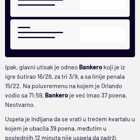
Ipak, glavni utisak je odneo
Bankero
koji je iz
igre šutirao 16/26, za tri 3/9, a sa linije penala
15/22. Na poluvremenu na kojem je Orlando
vodio sa 71:59,
Bankero
je već imao 37 poena.
Nestvarno.
Uspela je Indijana da se vrati u trećem kvartalu u
kojem je ubacila 39 poena, međutim u
poslednjih 12 minuta nije uspela da zadrži