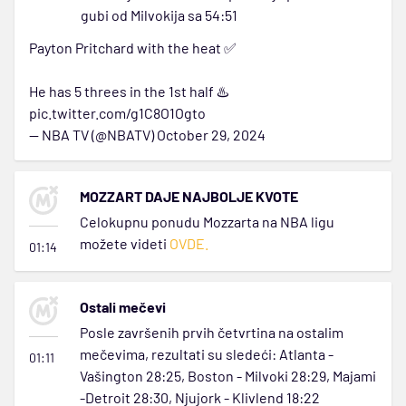
gubi od Milvokija sa 54:51
Payton Pritchard with the heat ✅
He has 5 threes in the 1st half ♨️
pic.twitter.com/g1C8O1Ogto
— NBA TV (@NBATV)
October 29, 2024
MOZZART DAJE NAJBOLJE KVOTE
Celokupnu ponudu Mozzarta na NBA ligu
možete videti
OVDE.
01:14
Ostali mečevi
Posle završenih prvih četvrtina na ostalim
mečevima, rezultati su sledeći: Atlanta -
01:11
Vašington 28:25, Boston - Milvoki 28:29, Majami
-Detroit 28:30, Njujork - Klivlend 18:22