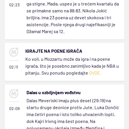
ga stigne. Mada, uspeo je u trećem kvartalu da
02:23
se primakne samo na 88:83. Nikola Jokić
briljira, ima 23 poena uz devet skokova i tri
asistencije. Posle njega drugi najefikasniji je
Džamal Marej sa 12.
IGRAJTE NA POENE IGRAČA
Ko voli, u Mozzartu može da igra i na poene
igrača, što je posebno zanimljivo kada je NBA u
02:11
pitanju. Svu ponudu pogledajte
OVDE.
Dalas u ozbiljnijem vođstvu
Dalas Meveriski imaju plus deset (29:19) na
startu druge deonice protiv Jute. Luka Dončić
02:09
ima četiri poena i isto toliko uhvaćenih lopti,
dok Kajri Irivng ima šest poena. Na
poluvremenu okršaja između Memfisa i