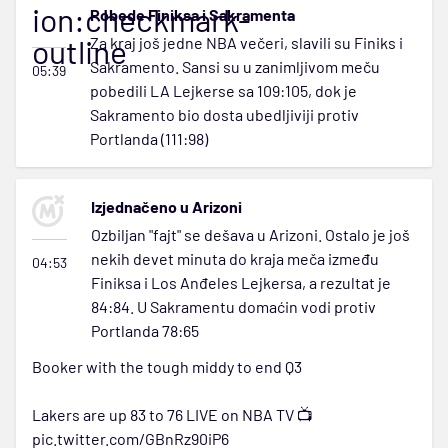
ion:checkmark-
Pobede Finiksa i Sakramenta
outline
Za kraj još jedne NBA večeri, slavili su Finiks i
Sakramento. Sansi su u zanimljivom meču
05:39
pobedili LA Lejkerse sa 109:105, dok je
Sakramento bio dosta ubedljiviji protiv
Portlanda (111:98)
Izjednačeno u Arizoni
Ozbiljan "fajt" se dešava u Arizoni. Ostalo je još
nekih devet minuta do kraja meča između
04:53
Finiksa i Los Anđeles Lejkersa, a rezultat je
84:84. U Sakramentu domaćin vodi protiv
Portlanda 78:65
Booker with the tough middy to end Q3
Lakers are up 83 to 76 LIVE on NBA TV 📺
pic.twitter.com/GBnRz90iP6