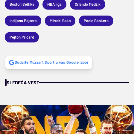
Boston Seltiks
NBA liga
Orlando Medžik
Indijana Pejsers
Milvoki Baks
Paolo Bankero
Pejton Pričard
Dodajte Mozzart Sport u vaš Google izbor
SLEDEĆA VEST