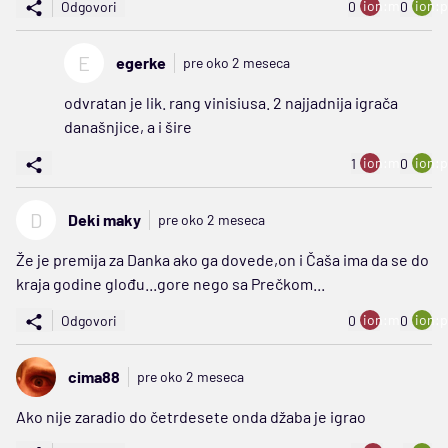
ion:minus
ion:p
Odgovori
0
0
E
egerke
pre oko 2 meseca
odvratan je lik. rang vinisiusa. 2 najjadnija igrača
današnjice, a i šire
ion:minus
ion:p
1
0
D
Deki maky
pre oko 2 meseca
Že je premija za Danka ako ga dovede,on i Čaša ima da se do
kraja godine glođu...gore nego sa Prečkom...
ion:minus
ion:p
Odgovori
0
0
cima88
pre oko 2 meseca
Ako nije zaradio do četrdesete onda džaba je igrao