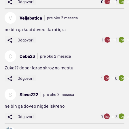
ion:minus
ion:p
Odgovori
0
1
V
Veljabatica
pre oko 2 meseca
ne bih ga kuci doveo da mi igra
ion:minus
ion:p
Odgovori
1
1
C
Ceba23
pre oko 2 meseca
Zuka?? dobar igrac skroz na mestu
ion:minus
ion:p
Odgovori
1
0
S
Slava222
pre oko 2 meseca
ne bih ga doveo nigde iskreno
ion:minus
ion:p
Odgovori
0
3