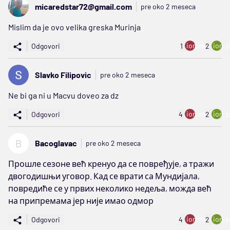
micaredstar72@gmail.com
pre oko 2 meseca
Mislim da je ovo velika greska Murinja
ion:minus
ion:p
Odgovori
1
2
Slavko Filipovic
pre oko 2 meseca
Ne bi ga ni u Macvu doveo za dz
ion:minus
ion:p
Odgovori
4
2
B
Bacoglavac
pre oko 2 meseca
Прошле сезоне већ кренуо да се повређује, а тражи
двогодишњи уговор. Кад се врати са Мундијала,
повредиће се у првих неколико недеља, можда већ
на припремама јер није имао одмор
ion:minus
ion:p
Odgovori
4
2