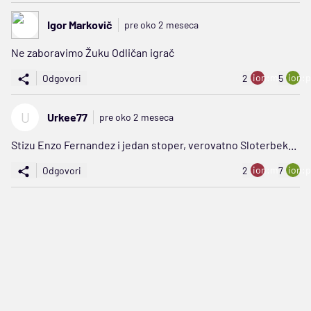
Igor Markovič
pre oko 2 meseca
Ne zaboravimo Žuku Odličan igrač
ion:minus
ion:p
Odgovori
2
5
U
Urkee77
pre oko 2 meseca
Stizu Enzo Fernandez i jedan stoper, verovatno Sloterbek...
ion:minus
ion:p
Odgovori
2
7