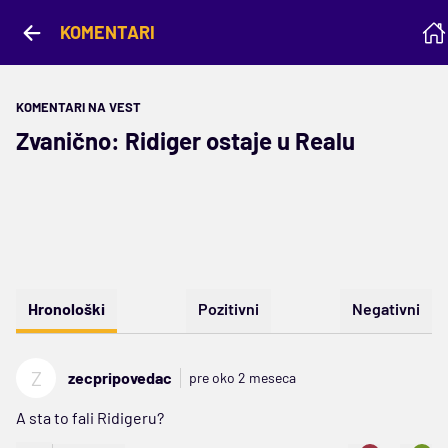
KOMENTARI
KOMENTARI NA VEST
Zvanično: Ridiger ostaje u Realu
Hronološki
Pozitivni
Negativni
Z
zecpripovedac
pre oko 2 meseca
A sta to fali Ridigeru?