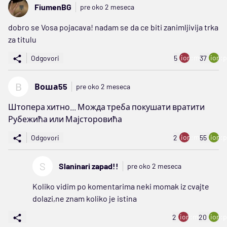
FiumenBG
pre oko 2 meseca
dobro se Vosa pojacava! nadam se da ce biti zanimljivija trka
za titulu
ion:minus
ion:p
Odgovori
5
37
В
Воша55
pre oko 2 meseca
Штопера хитно... Можда треба покушати вратити
Рубежића или Мајсторовића
ion:minus
ion:p
Odgovori
2
55
S
Slaninari zapad!!
pre oko 2 meseca
Koliko vidim po komentarima neki momak iz cvajte
dolazi,ne znam koliko je istina
ion:minus
ion:p
2
20