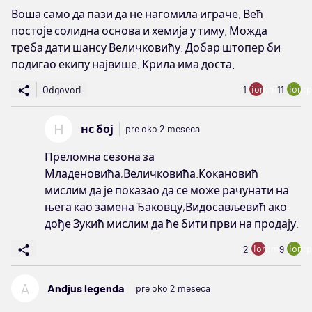
Воша само да пази да не нагомила играче. Већ
постоје солидна основа и хемија у тиму. Можда
треба дати шансу Величковићу. Добар штопер би
подигао екипу највише. Крила има доста.
ion:minus
ion:p
Odgovori
1
11
Н
нс бој
pre oko 2 meseca
Преломна сезона за
Младеновића,Величковића.Кокановић
мислим да је показао да се може рачунати на
њега као замена Ђаковцу,Видосављевић ако
дође Зукић мислим да ће бити први на продају.
ion:minus
ion:p
2
9
A
Andjus legenda
pre oko 2 meseca