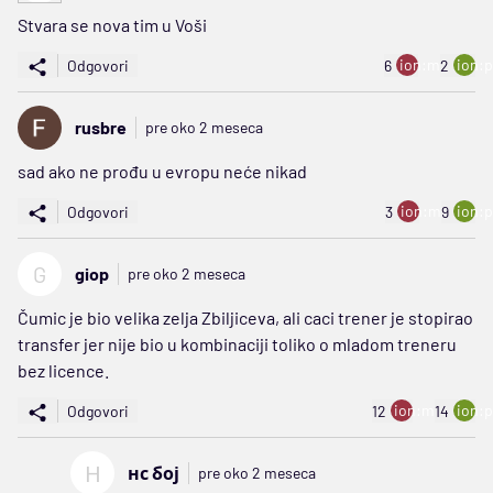
Stvara se nova tim u Voši
ion:minus
ion:p
Odgovori
6
2
rusbre
pre oko 2 meseca
sad ako ne prođu u evropu neće nikad
ion:minus
ion:p
Odgovori
3
9
G
giop
pre oko 2 meseca
Čumic je bio velika zelja Zbiljiceva, ali caci trener je stopirao
transfer jer nije bio u kombinaciji toliko o mladom treneru
bez licence.
ion:minus
ion:p
Odgovori
12
14
Н
нс бој
pre oko 2 meseca