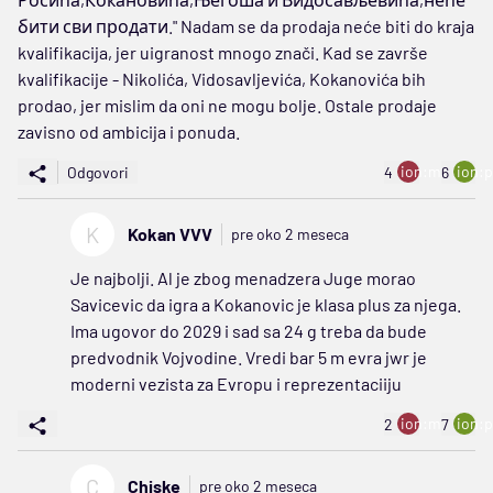
бити сви продати." Nadam se da prodaja neće biti do kraja
kvalifikacija, jer uigranost mnogo znači. Kad se završe
kvalifikacije - Nikolića, Vidosavljevića, Kokanovića bih
prodao, jer mislim da oni ne mogu bolje. Ostale prodaje
zavisno od ambicija i ponuda.
ion:minus
ion:p
Odgovori
4
6
K
Kokan VVV
pre oko 2 meseca
Je najbolji. Al je zbog menadzera Juge morao
Savicevic da igra a Kokanovic je klasa plus za njega.
Ima ugovor do 2029 i sad sa 24 g treba da bude
predvodnik Vojvodine. Vredi bar 5 m evra jwr je
moderni vezista za Evropu i reprezentaciiju
ion:minus
ion:p
2
7
C
Chiske
pre oko 2 meseca