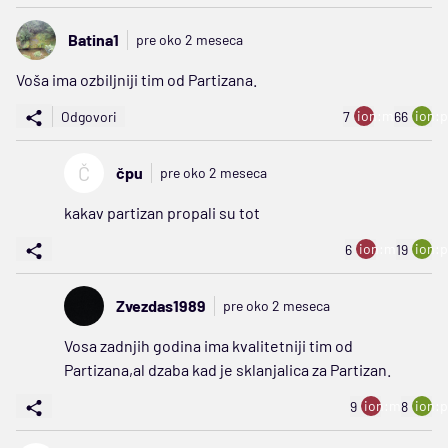
Batina1
pre oko 2 meseca
Voša ima ozbiljniji tim od Partizana.
ion:minus
ion:p
Odgovori
7
66
Č
čpu
pre oko 2 meseca
kakav partizan propali su tot
ion:minus
ion:p
6
19
Zvezdas1989
pre oko 2 meseca
Vosa zadnjih godina ima kvalitetniji tim od
Partizana,al dzaba kad je sklanjalica za Partizan.
ion:minus
ion:p
9
8