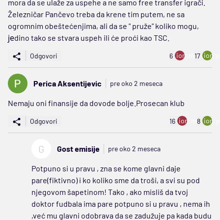
mora da se ulaže za uspehe a ne samo free transfer igrači.
Železničar Pančevo treba da krene tim putem, ne sa
ogromnim obeštećenjima, ali da se " pruže" koliko mogu,
јеdino tako se stvara uspeh ili će proći kao TSC.
ion:minus
ion:p
Odgovori
6
17
Perica Aksentijevic
pre oko 2 meseca
Nemaju oni finansije da dovode bolje.Prosecan klub
ion:minus
ion:p
Odgovori
16
8
G
Gost emisije
pre oko 2 meseca
Potpuno si u pravu , zna se kome glavni daje
pare(fiktivno) i ko koliko sme da troši, a svi su pod
njegovom šapetinom! Tako , ako misliš da tvoj
doktor fudbala ima pare potpuno si u pravu , nema ih
,već mu glavni odobrava da se zadužuje pa kada budu