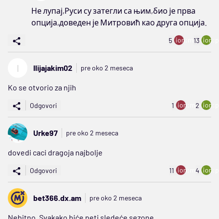
Не лупај,Руси су затегли са њим,био је прва
опција,доведен је Митровић као друга опција.
ion:minus
ion:p
5
13
I
Ilijajakim02
pre oko 2 meseca
Ko se otvorio za njih
ion:minus
ion:p
Odgovori
1
2
Urke97
pre oko 2 meseca
dovedi caci dragoja najbolje
ion:minus
ion:p
Odgovori
11
4
bet366.dx.am
pre oko 2 meseca
Nebitno. Svakako biće peti sledeće sezone.