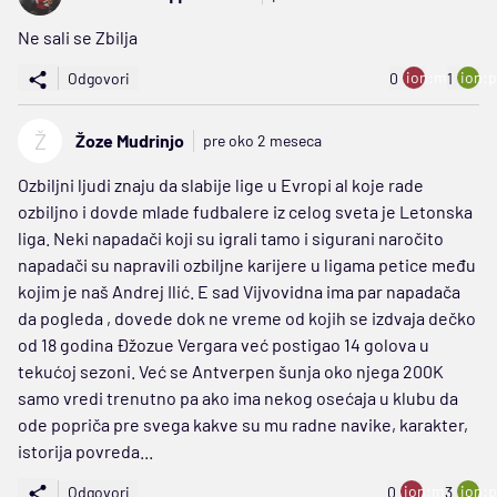
Ne sali se Zbilja
ion:minus
ion:p
Odgovori
0
1
Ž
Žoze Mudrinjo
pre oko 2 meseca
Ozbiljni ljudi znaju da slabije lige u Evropi al koje rade
ozbiljno i dovde mlade fudbalere iz celog sveta je Letonska
liga. Neki napadači koji su igrali tamo i sigurani naročito
napadači su napravili ozbiljne karijere u ligama petice među
kojim je naš Andrej Ilić. E sad Vijvovidna ima par napadača
da pogleda , dovede dok ne vreme od kojih se izdvaja dečko
od 18 godina Đžozue Vergara već postigao 14 golova u
tekućoj sezoni. Već se Antverpen šunja oko njega 200K
samo vredi trenutno pa ako ima nekog osećaja u klubu da
ode popriča pre svega kakve su mu radne navike, karakter,
istorija povreda...
ion:minus
ion:p
Odgovori
0
3