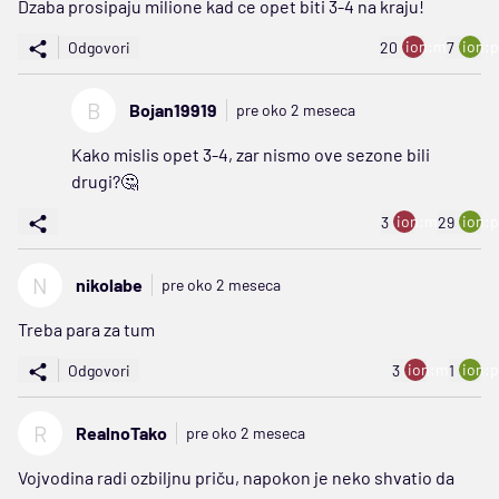
Dzaba prosipaju milione kad ce opet biti 3-4 na kraju!
ion:minus
ion:p
Odgovori
20
7
B
Bojan19919
pre oko 2 meseca
Kako mislis opet 3-4, zar nismo ove sezone bili
drugi?🤔
ion:minus
ion:p
3
29
N
nikolabe
pre oko 2 meseca
Treba para za tum
ion:minus
ion:p
Odgovori
3
1
R
RealnoTako
pre oko 2 meseca
Vojvodina radi ozbiljnu priču, napokon je neko shvatio da