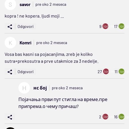
S
savor
pre oko 2 meseca
kopra ! ne kopera. ljudi moji ...
ion:minus
ion:p
Odgovori
9
17
K
Komri
pre oko 2 meseca
Vosa bas kasni sa pojacanjima, zreb je koliko
sutra+prekosutra a prve utakmice za 3 nedelje.
ion:minus
ion:p
Odgovori
27
11
Н
нс бој
pre oko 2 meseca
Појачања први пут стигла на време,пре
припрема,о чему причаш?
ion:minus
ion:p
2
16