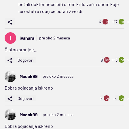
bežali doktor neće biti u tom krdu već u onom koje
će ostati a i dug će ostati Zvezdi .
ion:minus
ion:p
4
17
ivanara
pre oko 2 meseca
Čistoo sranjee...
ion:minus
ion:p
Odgovori
9
5
Macak99
pre oko 2 meseca
Dobra pojacanja iskreno
ion:minus
ion:p
Odgovori
8
4
Macak99
pre oko 2 meseca
Dobra pojacanja iskreno