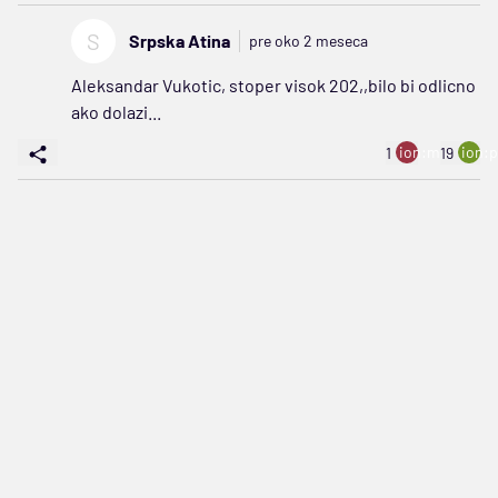
S
Srpska Atina
pre oko 2 meseca
Aleksandar Vukotic, stoper visok 202,,bilo bi odlicno
ako dolazi...
ion:minus
ion:p
1
19