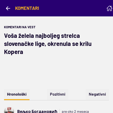
KOMENTARI
KOMENTARI NA VEST
Voša želela najboljeg strelca
slovenačke lige, okrenula se krilu
Kopera
Hronološki
Pozitivni
Negativni
Вељко Богдановић
pre oko 2 meseca