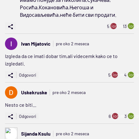
Росића,Кокановића,Његоша и
Видосављевића,неће бити сви продати.
ion:minus
ion:p
5
13
Ivan Mijatovic
pre oko 2 meseca
Izgleda da ce imati dobar tim,ali videcemk kako ce to
izgledati.
ion:minus
ion:p
Odgovori
5
4
Uskekruske
pre oko 2 meseca
Nesto ce biti...
ion:minus
ion:p
Odgovori
6
3
Sijanda Ksulu
pre oko 2 meseca