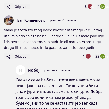
ion:minus
ion:p
Odgovori
8
4
Ivan Komnenovic
pre oko 2 meseca
samo je steta sto zbog loseg koeficienta mogu vec u prvoj
utakmicibda nalete na neku osrednju ekipu iz malo jace lige
i da zavrse ispadanjem, ako budu imali motiva za nasu ligu
drugo ili trece mesto im je garantovano sledece godine
ion:minus
ion:p
Odgovori
4
22
Н
нс бој
pre oko 2 meseca
Слажем се да ће бити штета ако налетимо на
неког јаког за нас,ал екипа ће остати и бити
јача и јурити висок пласман,то сигурно.Добра
трансфер политика нам је омогућила да
будемо јачи,то ће се наставити јер већ сада
имамо понуде за Николића,Сукачева,