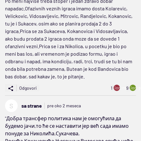
Po meni najvise treba stoper i jedan zdravo dobar
napadac.Ofazivnih veznih igraca imamo dosta Kolarevic,
Velickovic, Vidosavljevic, Mitrovic, Randjelovic, Kokanovic,
tu je i Sukacev, osim ako se planira prodaja 2 do 3
igraca.Prica se za Sukaceva, Kokanovica i Vidosavljavica,
ako budu prodata 2 igraca onda moze da se dovede 1
ofanzivni vezni.Prica se i za Nikolica, u pocetku je bio po
meni bas los, ali vremenom je podizao formu, igrao i
odbranu i napad, ima kondiciju, radi, trci, trudi se tu bi nam
onda bila potrebna zamena, Butean je kod Bandovica bio
bas dobar, sad kakav je, to je pitanje.
ion:minus
ion:p
Odgovori
1
9
S
sa strane
pre oko 2 meseca
"Добра трансфер политика нам је омогућила да
будемо јачи,то ће се наставити јер већ сада имамо
понуде за Николића,Сукачева,
Росића,Кокановића,Његоша и Видосављевића,неће