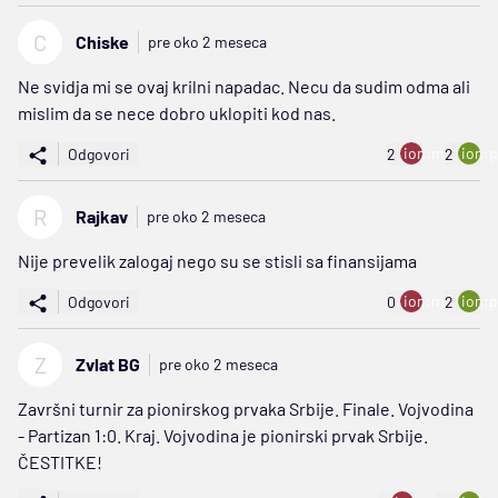
C
Chiske
pre oko 2 meseca
Ne svidja mi se ovaj krilni napadac. Necu da sudim odma ali
mislim da se nece dobro uklopiti kod nas.
ion:minus
ion:p
Odgovori
2
2
R
Rajkav
pre oko 2 meseca
Nije prevelik zalogaj nego su se stisli sa finansijama
ion:minus
ion:p
Odgovori
0
2
Z
Zvlat BG
pre oko 2 meseca
Završni turnir za pionirskog prvaka Srbije. Finale. Vojvodina
- Partizan 1:0. Kraj. Vojvodina je pionirski prvak Srbije.
ČESTITKE!