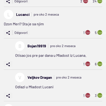
ion:minus
ion:p
Odgovori
2
24
L
Lucanci
pre oko 2 meseca
Dzon Meri? Sta je sa njim
ion:minus
ion:p
Odgovori
1
5
B
Bojan19919
pre oko 2 meseca
Otisao jos pre par dana u Mladost iz Lucana.
ion:minus
ion:p
1
6
V
Veljkov Dragan
pre oko 2 meseca
Odlazi u Mladost Lucani
ion:minus
ion:p
1
3