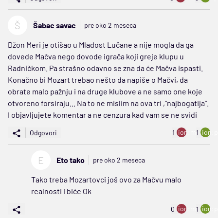
Š
Šabac savac
pre oko 2 meseca
Džon Meri je otišao u Mladost Lučane a nije mogla da ga
dovede Mačva nego dovode igrača koji greje klupu u
Radničkom. Pa strašno odavno se zna da će Mačva ispasti.
Konačno bi Mozart trebao nešto da napiše o Mačvi, da
obrate malo pažnju i na druge klubove a ne samo one koje
otvoreno forsiraju... Na to ne mislim na ova tri ,"najbogatija".
I objavljujete komentar a ne cenzura kad vam se ne svidi
ion:minus
ion:p
Odgovori
1
1
E
Eto tako
pre oko 2 meseca
Tako treba Mozartovci još ovo za Mačvu malo
realnosti i biće Ok
ion:minus
ion:p
0
1