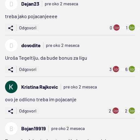
D
Dejan23
pre oko 2 meseca
treba jako pojacanjeeee
ion:minus
ion:p
Odgovori
0
1
D
dovodite
pre oko 2 meseca
Uroša Tegeltiju, da bude bonus za ligu
ion:minus
ion:p
Odgovori
3
6
Kristina Rajkovic
pre oko 2 meseca
ovo je odlicno treba im pojacanje
ion:minus
ion:p
Odgovori
2
2
B
Bojan19919
pre oko 2 meseca