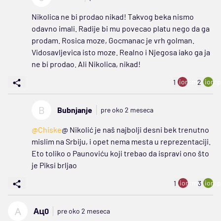
Nikolica ne bi prodao nikad! Takvog beka nismo
odavno imali. Radije bi mu povecao platu nego da ga
prodam. Rosica moze, Gocmanac je vrh golman.
Vidosavljevica isto moze. Realno i Njegosa iako ga ja
ne bi prodao. Ali Nikolica, nikad!
ion:minus
ion:p
1
2
B
Bubnjanje
pre oko 2 meseca
@Chiske
@ Nikolić je naš najbolji desni bek trenutno
mislim na Srbiju, i opet nema mesta u reprezentaciji.
Eto toliko o Paunoviću koji trebao da ispravi ono što
je Piksi brljao
ion:minus
ion:p
1
3
А
Ац0
pre oko 2 meseca