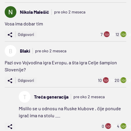
Nikola Malešić
pre oko 2 meseca
Vosa ima dobar tim
ion:minus
ion:p
Odgovori
7
12
B
Blaki
pre oko 2 meseca
Pazi ovo Vojvodina igra Evropu, a šta igra Celje šampion
Slovenije?
ion:minus
ion:p
Odgovori
10
20
T
Treća generacija
pre oko 2 meseca
Mislilo se u odnosu na Ruske klubove , čije ponude
igrač ima na stolu ….
ion:minus
ion:p
0
4