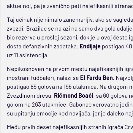
aktuelnoj, pa je zvanično peti najefikasniji stranac
Taj učinak nije nimalo zanemarljiv, ako se sagleda
zvezdi. Brazilac se nalazi na samo dva gola udalj
bio rezerva u prošloj sezoni, dok je u ovoj često i
dosta defanzivnih zadataka.
Endijaje
postigao 40 
uz 11 asistencija.
Nepikosnoven na prvom mestu najefikasnijih igrač
inostrani fudbaleri, nalazi se
El
Fardu Ben
. Najvo
postigao 85 golova na 196 utakmica. Na drugom me
Zvezdinom dresu,
Ričmond Boaći
, sa 60 golova n
golom na 263 utakmice. Gabonac verovatno jedin
su upitanju emocije kod navijača, jer je daleko n
Među prvih deset najefikasnijih stranih igrača Cr