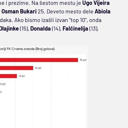
me i prezime. Na šestom mestu je
Ugo
Vijeira
a
Osman
Bukari
25. Deveto mesto dele
Abiola
aka. Ako bismo izašli izvan "top 10", onda
Olajinke
(15),
Donalda
(14),
Falčinelija
(13),