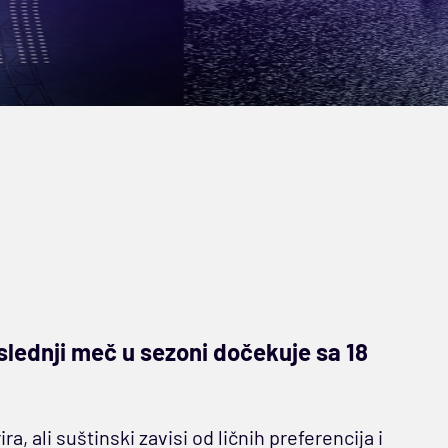
oslednji meč u sezoni dočekuje sa 18
a, ali suštinski zavisi od ličnih preferencija i