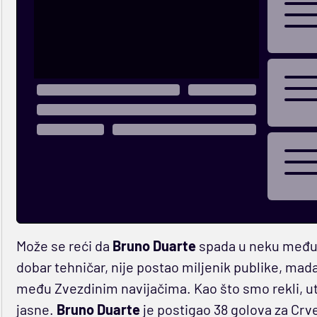
Može se reći da
Bruno
Duarte
spada u neku međuka
dobar tehničar, nije postao miljenik publike, mad
među Zvezdinim navijačima. Kao što smo rekli, utisa
jasne.
Bruno
Duarte
je postigao 38 golova za Crve