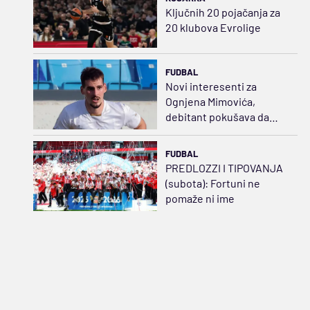
Ključnih 20 pojačanja za
20 klubova Evrolige
FUDBAL
Novi interesenti za
Ognjena Mimovića,
debitant pokušava da
iskoristi poreklo
predsednika Fenera
FUDBAL
PREDLOZZI I TIPOVANJA
(subota): Fortuni ne
pomaže ni ime