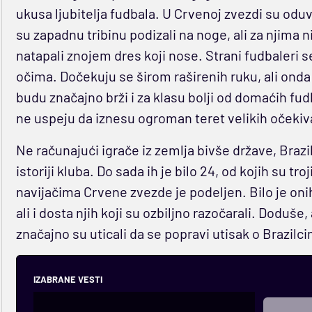
ukusa ljubitelja fudbala. U Crvenoj zvezdi su oduvek
su zapadnu tribinu podizali na noge, ali za njima 
natapali znojem dres koji nose. Strani fudbaleri 
očima. Dočekuju se širom raširenih ruku, ali onda
budu značajno brži i za klasu bolji od domaćih fu
ne uspeju da iznesu ogroman teret velikih očekiv
Ne računajući igrače iz zemlja bivše države, Brazilc
istoriji kluba. Do sada ih je bilo 24, od kojih su t
navijačima Crvene zvezde je podeljen. Bilo je onih 
ali i dosta njih koji su ozbiljno razočarali. Dodu
značajno su uticali da se popravi utisak o Brazilcim
IZABRANE VESTI