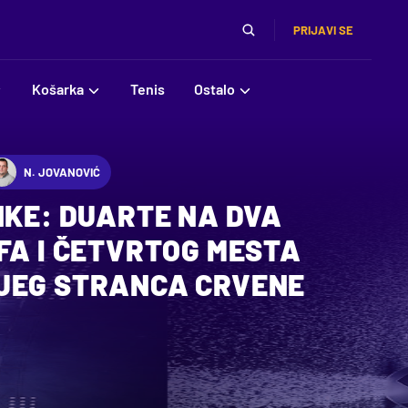
PRIJAVI SE
Košarka
Tenis
Ostalo
N. JOVANOVIĆ
NKE: DUARTE NA DVA
FA I ČETVRTOG MESTA
JEG STRANCA CRVENE