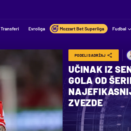
Transferi
Evroliga
Mozzart Bet Superliga
Fudbal
PODELI SADRŽAJ
UČINAK IZ SE
GOLA OD ŠERI
NAJEFIKASNI
ZVEZDE