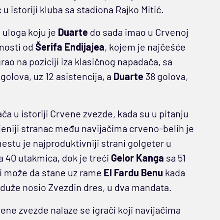
 u istoriji kluba sa stadiona Rajko Mitić.
 uloga koju je
Duarte
do sada imao u Crvenoj
enosti od
Šerifa Endijajea
, kojem je najčešće
grao na poziciji iza klasičnog napadača, sa
golova, uz 12 asistencija, a
Duarte
38 golova,
a u istoriji Crvene zvezde, kada su u pitanju
ljeniji stranac među navijačima crveno-belih je
stu je najproduktivniji strani golgeter u
a 40 utakmica, dok je treći
Gelor Kanga
sa 51
i može da stane uz rame
El Fardu
Benu
kada
ajduže nosio Zvezdin dres, u dva mandata.
vene zvezde nalaze se igrači koji navijačima