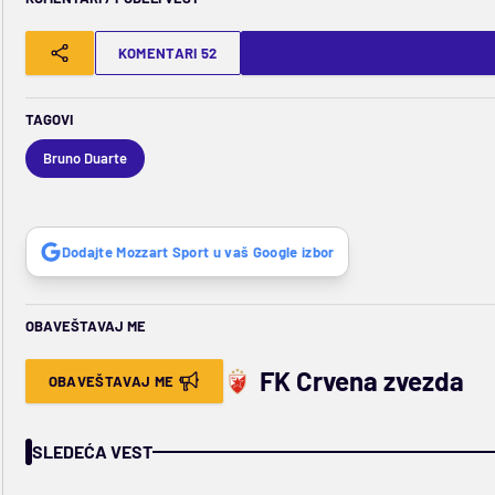
KOMENTARI 52
TAGOVI
Bruno Duarte
Dodajte Mozzart Sport u vaš Google izbor
OBAVEŠTAVAJ ME
FK Crvena zvezda
OBAVEŠTAVAJ ME
SLEDEĆA VEST