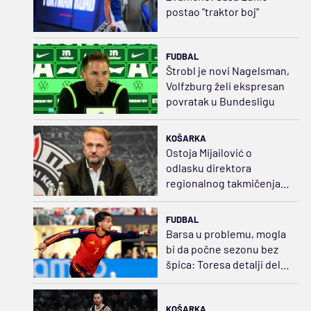
postao "traktor boj"
FUDBAL
Štrobl je novi Nagelsman,
Volfzburg želi ekspresan
povratak u Bundesligu
KOŠARKA
Ostoja Mijailović o
odlasku direktora
regionalnog takmičenja:
ABA liga neće biti
ugrožena
FUDBAL
Barsa u problemu, mogla
bi da počne sezonu bez
špica: Toresa detalji dele
od Pariza
KOŠARKA