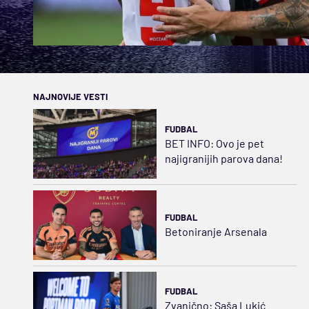
NAJNOVIJE VESTI
FUDBAL
BET INFO: Ovo je pet
najigranijih parova dana!
FUDBAL
Betoniranje Arsenala
FUDBAL
Zvanično: Saša Lukić