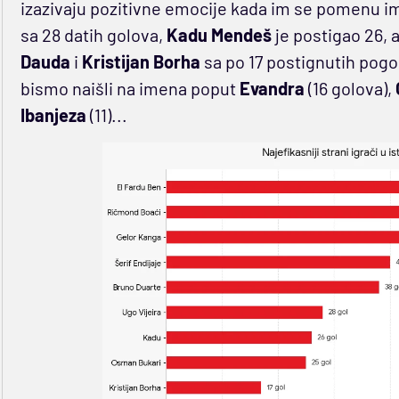
izazivaju pozitivne emocije kada im se pomenu i
sa 28 datih golova,
Kadu
Mendeš
je postigao 26, 
Dauda
i
Kristijan Borha
sa po 17 postignutih pogod
bismo naišli na imena poput
Evandra
(16 golova),
Ibanjeza
(11)...