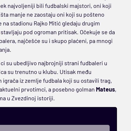
 najvoljeniji bili fudbalski majstori, oni koji
ništa manje ne zaostaju oni koji su pošteno
se na stadionu Rajko Mitić gledaju drugim
 stavljaju pod ogroman pritisak. Očekuje se da
dbalera, najčešće su i skupo plaćeni, pa mnogi
anja.
i su ubedljivo najbrojniji strani fudbaleri u
rojica su trenutno u klubu. Utisak među
igrača iz zemlje fudbala koji su ostavili trag,
še, aktuelni prvotimci, a posebno golman
Mateus
,
a u Zvezdinoj istoriji.