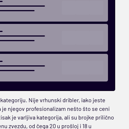
tegoriju. Nije vrhunski dribler, iako jeste
a je njegov profesionalizam nešto što se ceni
k je varljiva kategorija, ali su brojke prilično
nu zvezdu, od čega 20 u prošloj i 18 u