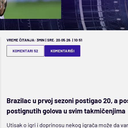
VREME ČITANJA: 3MIN | SRE. 20.05.26. | 10:51
KOMENTARI 52
KOMENTARIŠI
Brazilac u prvoj sezoni postigao 20, a p
postignutih golova u svim takmičenjima
Utisak o igri i doprinosu nekog igrača može da varir