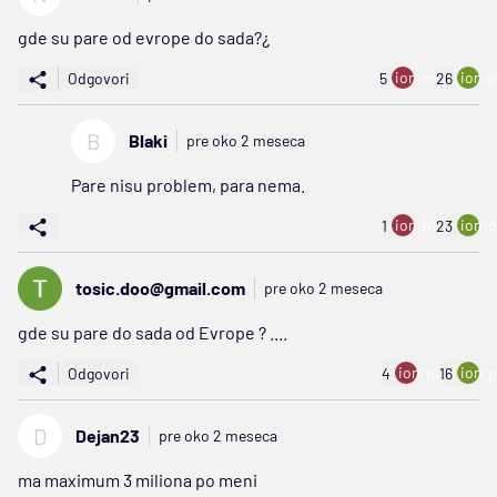
gde su pare od evrope do sada?¿
ion:minus
ion:p
Odgovori
5
26
B
Blaki
pre oko 2 meseca
Pare nisu problem, para nema.
ion:minus
ion:p
1
23
tosic.doo@gmail.com
pre oko 2 meseca
gde su pare do sada od Evrope ? ....
ion:minus
ion:p
Odgovori
4
16
D
Dejan23
pre oko 2 meseca
ma maximum 3 miliona po meni