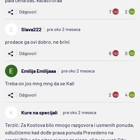
pala cena bas, katastrofaa
ion:minus
ion:p
Odgovori
7
2
S
Slava222
pre oko 2 meseca
prodace ga ovi dobro, ne brini
ion:minus
ion:p
Odgovori
6
0
Emilija Emilijaaa
pre oko 2 meseca
Treba on jos mng mng da se Kali
ion:minus
ion:p
Odgovori
2
4
K
Kure na specijali
pre oko 2 meseca
Terzić: Za Kostova bilo mnogo razgovora i usmenih ponuda,
odlučićemo kad dođe prava ponuda Prevedeno na
srpski:"Niko nije pitao ni zvao za njega, ali tu je uvek City