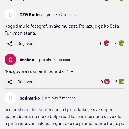
D
DZG Rudes
pre oko 2 meseca
Kogod mu je fotograf, svaka mu cast. Pokazuje ga ko Sefa
Turkmenistana.
ion:minus
ion:p
Odgovori
0
4
Vaskon
pre oko 2 meseca
"Razgovora i usmenih ponuda..." 👀
ion:minus
ion:p
Odgovori
0
5
B
bgdmarko
pre oko 2 meseca
pre neki dan drzi konferenciju i prica kako je sve super,
sjajno, bajno, ne moze bolje i sad kaze igraci nece u zvezdu
u junu i julu vec cekaju avgust ako ne prodju negde bolje, pa