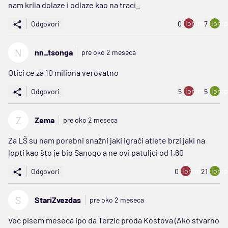
nam krila dolaze i odlaze kao na traci..
ion:minus
ion:p
Odgovori
0
7
N
nn_tsonga
pre oko 2 meseca
Otici ce za 10 miliona verovatno
ion:minus
ion:p
Odgovori
5
5
Z
Zema
pre oko 2 meseca
Za LŠ su nam porebni snažni jaki igrači atlete brzi jaki na
lopti kao što je bio Sanogo a ne ovi patuljci od 1,60
ion:minus
ion:p
Odgovori
0
21
S
StariZvezdas
pre oko 2 meseca
Vec pisem meseca ipo da Terzic proda Kostova (Ako stvarno