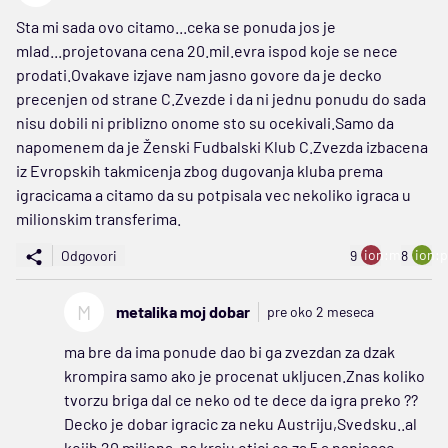
Sta mi sada ovo citamo...ceka se ponuda jos je
mlad...projetovana cena 20.mil.evra ispod koje se nece
prodati.Ovakave izjave nam jasno govore da je decko
precenjen od strane C.Zvezde i da ni jednu ponudu do sada
nisu dobili ni priblizno onome sto su ocekivali.Samo da
napomenem da je Ženski Fudbalski Klub C.Zvezda izbacena
iz Evropskih takmicenja zbog dugovanja kluba prema
igracicama a citamo da su potpisala vec nekoliko igraca u
milionskim transferima.
ion:minus
ion:p
Odgovori
9
8
M
metalika moj dobar
pre oko 2 meseca
ma bre da ima ponude dao bi ga zvezdan za dzak
krompira samo ako je procenat ukljucen.Znas koliko
tvorzu briga dal ce neko od te dece da igra preko ??
Decko je dobar igracic za neku Austriju,Svedsku..al
kojih 20 miliona. na kraju otici ce za 5 a napisace