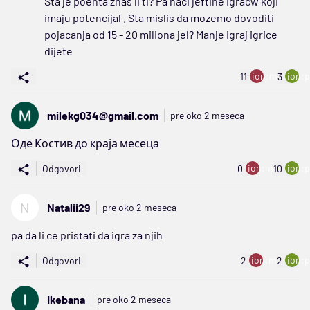
Sta je poenta znas li ti? Pa naci jeftine igracw koji
imaju potencijal . Sta mislis da mozemo dovoditi
pojacanja od 15 - 20 miliona jel? Manje igraj igrice
dijete
ion:minus
ion:p
11
3
milekg034@gmail.com
pre oko 2 meseca
Оде Костив до краја месеца
ion:minus
ion:p
Odgovori
0
10
N
Natalii29
pre oko 2 meseca
pa da li ce pristati da igra za njih
ion:minus
ion:p
Odgovori
2
2
Ikebana
pre oko 2 meseca