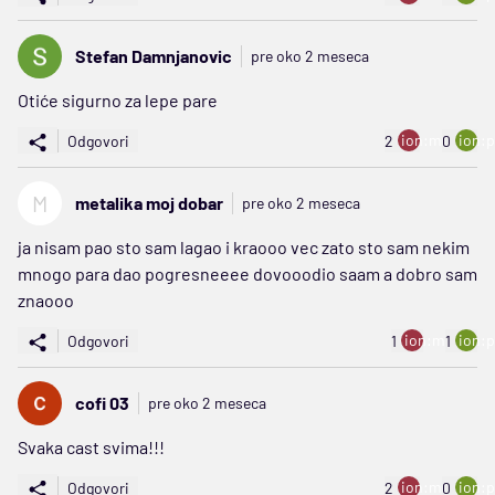
Stefan Damnjanovic
pre oko 2 meseca
Otiće sigurno za lepe pare
ion:minus
ion:p
Odgovori
2
0
M
metalika moj dobar
pre oko 2 meseca
ja nisam pao sto sam lagao i kraooo vec zato sto sam nekim
mnogo para dao pogresneeee dovooodio saam a dobro sam
znaooo
ion:minus
ion:p
Odgovori
1
1
cofi 03
pre oko 2 meseca
Svaka cast svima!!!
ion:minus
ion:p
Odgovori
2
0