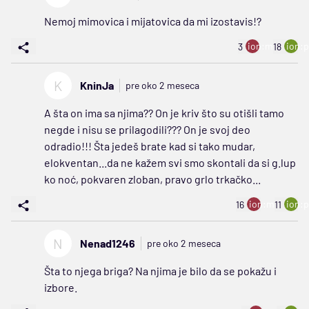
Nemoj mimovica i mijatovica da mi izostavis!?
ion:minus
ion:p
3
18
K
KninJa
pre oko 2 meseca
A šta on ima sa njima?? On je kriv što su otišli tamo
negde i nisu se prilagodili??? On je svoj deo
odradio!!! Šta jedeš brate kad si tako mudar,
elokventan...da ne kažem svi smo skontali da si g.lup
ko noć, pokvaren zloban, pravo grlo trkačko...
ion:minus
ion:p
16
11
N
Nenad1246
pre oko 2 meseca
Šta to njega briga? Na njima je bilo da se pokažu i
izbore.