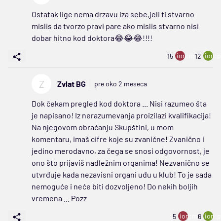
Ostatak lige nema drzavu iza sebe,jeli ti stvarno
mislis da tvorzo pravi pare ako mislis stvarno nisi
dobar hitno kod doktora😂😂😂!!!!
ion:minus
ion:p
15
12
Z
Zvlat BG
pre oko 2 meseca
Dok čekam pregled kod doktora ... Nisi razumeo šta
je napisano! Iz nerazumevanja proizilazi kvalifikacija!
Na njegovom obraćanju Skupštini, u mom
komentaru, imaš cifre koje su zvanične! Zvanično i
jedino merodavno, za čega se snosi odgovornost, je
ono što prijaviš nadležnim organima! Nezvanično se
utvrđuje kada nezavisni organi uđu u klub! To je sada
nemoguće i neće biti dozvoljeno! Do nekih boljih
vremena ... Pozz
ion:minus
ion:p
5
6