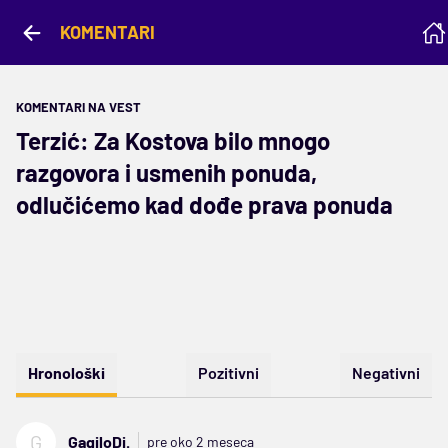
KOMENTARI
KOMENTARI NA VEST
Terzić: Za Kostova bilo mnogo
razgovora i usmenih ponuda,
odlučićemo kad dođe prava ponuda
Hronološki
Pozitivni
Negativni
G
GagiloDj.
pre oko 2 meseca