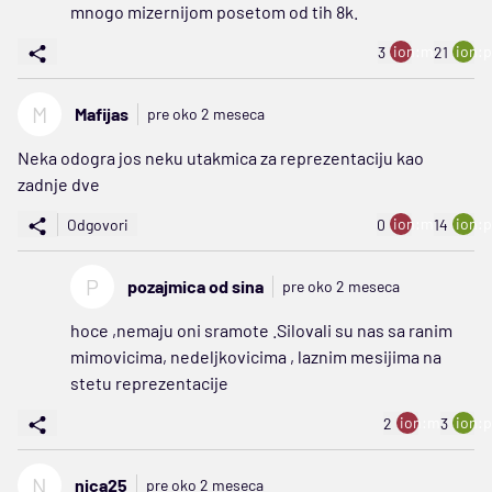
mnogo mizernijom posetom od tih 8k.
ion:minus
ion:p
3
21
M
Mafijas
pre oko 2 meseca
Neka odogra jos neku utakmica za reprezentaciju kao
zadnje dve
ion:minus
ion:p
Odgovori
0
14
P
pozajmica od sina
pre oko 2 meseca
hoce ,nemaju oni sramote .Silovali su nas sa ranim
mimovicima, nedeljkovicima , laznim mesijima na
stetu reprezentacije
ion:minus
ion:p
2
3
N
nica25
pre oko 2 meseca