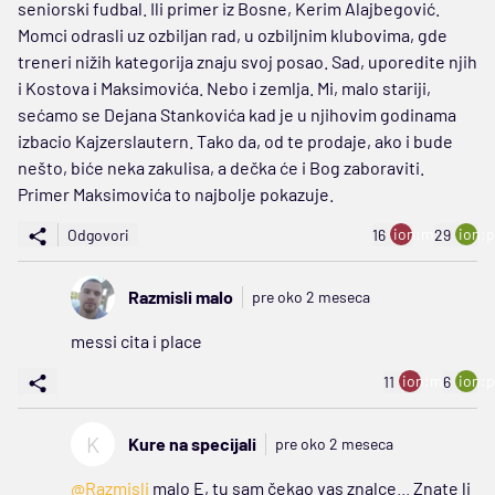
seniorski fudbal. Ili primer iz Bosne, Kerim Alajbegović.
Momci odrasli uz ozbiljan rad, u ozbiljnim klubovima, gde
treneri nižih kategorija znaju svoj posao. Sad, uporedite njih
i Kostova i Maksimovića. Nebo i zemlja. Mi, malo stariji,
sećamo se Dejana Stankovića kad je u njihovim godinama
izbacio Kajzerslautern. Tako da, od te prodaje, ako i bude
nešto, biće neka zakulisa, a dečka će i Bog zaboraviti.
Primer Maksimovića to najbolje pokazuje.
ion:minus
ion:p
Odgovori
16
29
Razmisli malo
pre oko 2 meseca
messi cita i place
ion:minus
ion:p
11
6
K
Kure na specijali
pre oko 2 meseca
@Razmisli
malo E, tu sam čekao vas znalce... Znate li