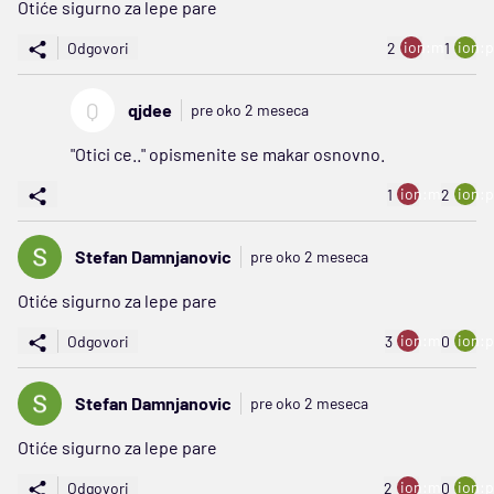
Otiće sigurno za lepe pare
ion:minus
ion:p
Odgovori
2
1
Q
qjdee
pre oko 2 meseca
"Otici ce.." opismenite se makar osnovno.
ion:minus
ion:p
1
2
Stefan Damnjanovic
pre oko 2 meseca
Otiće sigurno za lepe pare
ion:minus
ion:p
Odgovori
3
0
Stefan Damnjanovic
pre oko 2 meseca
Otiće sigurno za lepe pare
ion:minus
ion:p
Odgovori
2
0