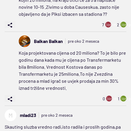
novine 10-15 .Zivimo u doba Causeskua, zasto nije
objavljeno da je Piksi izbacen sa stadiona ??
ion:minus
ion:p
7
2
Balkan Balkan
pre oko 2 meseca
Koja projektovana cijena od 20 miliona? To je bilo pre
godinu dana kada mu je cijena po Transfermarketu
bila 8miliona. Vrednost Kostova danas po
Transfermarketu je 25miliona.To nije Zvezdina
procena a mlad igrač se uvjek prodaja za min 30%
iznad tržišne vrednosti.
ion:minus
ion:p
0
1
M
mladi23
pre oko 2 meseca
Skauting sluzba vredno radi,isto radila i proslih godina,pa