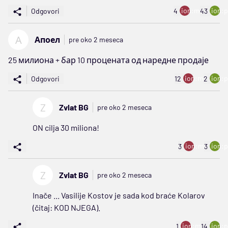
ion:minus
ion:p
Odgovori
4
43
А
Апоел
pre oko 2 meseca
25 милиона + бар 10 процената од наредне продаје
ion:minus
ion:p
Odgovori
12
2
Z
Zvlat BG
pre oko 2 meseca
ON cilja 30 miliona!
ion:minus
ion:p
3
3
Z
Zvlat BG
pre oko 2 meseca
Inače ... Vasilije Kostov je sada kod braće Kolarov
(čitaj: KOD NJEGA).
ion:minus
ion:p
1
14