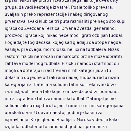
grupa, da vadi kestenje iz vatre". Posle toliko prevara,
uvaljanih preko reprezentacije i našeg dirigovanog
prvenstva, svaki klub će tri puta razmisliti pre nego što kupi
igrača od Zvezdana Terzića. Crvena Zvezda, generalno,
proizvodi igrače koji nikad neće moći igrati ozbiljan fudbal.
Pogledajte tog dečaka, kojeg sad gledaju da utope negde...
Vasilije, pre svega, morfološki, ne liči na fudbalera. Nizak
rastom, fizički nemoćan i ne naročito brz ne može ispratiti
zahteve modernog fudbala. Fizičku nemoć i startnost su
mogli da doteraju u red treneri nižih kategorija, ali tu
dolazimo do jedne od rak rana našeg fudbala, rad u nižim
kategorijama. Dete ima solidnu tehniku i relativno brzo
razmišlja, ali nema telo koje to može da podrži, odnosno,
nima izgrađeno telo za seniorski fudbal. Materijal je bio
solidan, ali su majstori, to jest treneri u nižim kategorijama
uprskali stvar. U devetnaestoj godini je kasno za
ispravljanje. Ko je gledao Buadija iz Maroka video je kako
izgleda fudbaler od osamnaest godina spreman za