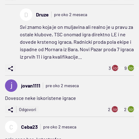
D
Druze
pre oko 2 meseca
Svi znamo koja je on muljavina ali realno je u pravu za
ostale klubove, TSC onomad igra direktno LE i ne
dovede krstenog igraca, Radnicki proda pola ekipe i
ispadne od Mornara iz Bara, Novi Pazar proda 7 igraca
iz prvih 11 i igra kvalifikacije...
ion:minus
ion:p
3
9
jovan1111
pre oko 2 meseca
Dovesce neke iskoristene igrace
ion:minus
ion:p
Odgovori
2
2
C
Ceba23
pre oko 2 meseca