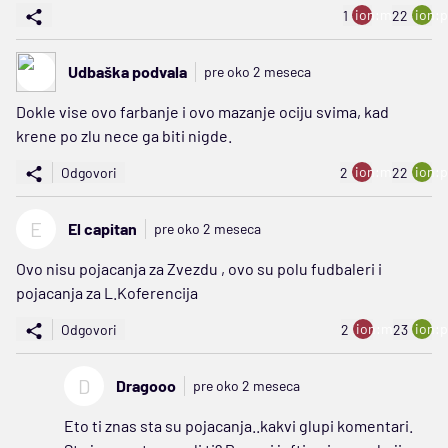
ion:minus
ion:p
1
22
Udbaška podvala
pre oko 2 meseca
Dokle vise ovo farbanje i ovo mazanje ociju svima, kad
krene po zlu nece ga biti nigde.
ion:minus
ion:p
Odgovori
2
22
E
El capitan
pre oko 2 meseca
Ovo nisu pojacanja za Zvezdu , ovo su polu fudbaleri i
pojacanja za L.Koferencija
ion:minus
ion:p
Odgovori
2
23
D
Dragooo
pre oko 2 meseca
Eto ti znas sta su pojacanja..kakvi glupi komentari.