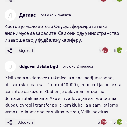
Д
Даглас
pre oko 2 meseca
Костов је мало дете за Овусуа, форсирате неке
анонимусе да зарадите. Сви они оду у иностранство
и заврше своју фудбалску каријеру.
ion:minus
ion:p
Odgovori
5
6
O
Odgovor Zvlatu bgd
pre oko 2 meseca
Mislio sam na domace utakmice, a ne na medjunarodne. I
bio sam skroman sa cifrom od 10000 gledaoca. I jasno je sta
sam hteo da kazem. Stadion je uglavnom prazan na
domacim utakmicama. Ako si ti zadovoljan sa rezultatima
kluba u evropi i transfer politikom kluba, ja nisam. Isti smo
samo u jednom: obojca volimo zvezdu. Veliki pozdrav
ion:minus
ion:p
Odgovori
3
13