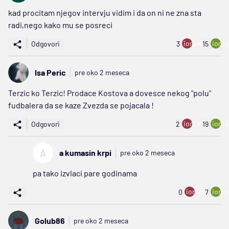
kad procitam njegov intervju vidim i da on ni ne zna sta
radi,nego kako mu se posreci
ion:minus
ion:p
Odgovori
3
15
Isa Peric
pre oko 2 meseca
Terzic ko Terzic! Prodace Kostova a dovesce nekog "polu"
fudbalera da se kaze Zvezda se pojacala !
ion:minus
ion:p
Odgovori
2
19
A
a kumasin krpi
pre oko 2 meseca
pa tako izvlaci pare godinama
ion:minus
ion:p
0
7
Golub86
pre oko 2 meseca