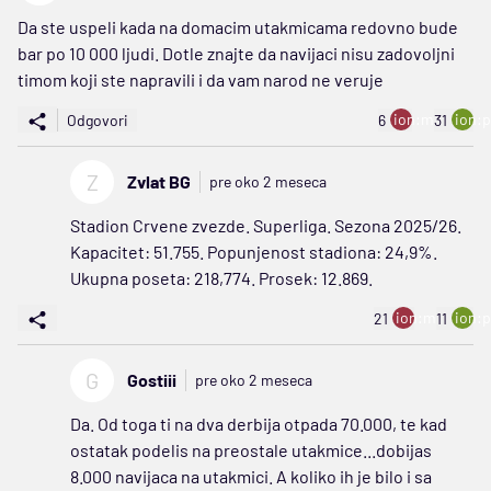
Da ste uspeli kada na domacim utakmicama redovno bude
bar po 10 000 ljudi. Dotle znajte da navijaci nisu zadovoljni
timom koji ste napravili i da vam narod ne veruje
ion:minus
ion:p
Odgovori
6
31
Z
Zvlat BG
pre oko 2 meseca
Stadion Crvene zvezde. Superliga. Sezona 2025/26.
Kapacitet: 51.755. Popunjenost stadiona: 24,9%.
Ukupna poseta: 218,774. Prosek: 12.869.
ion:minus
ion:p
21
11
G
Gostiii
pre oko 2 meseca
Da. Od toga ti na dva derbija otpada 70.000, te kad
ostatak podelis na preostale utakmice...dobijas
8.000 navijaca na utakmici. A koliko ih je bilo i sa