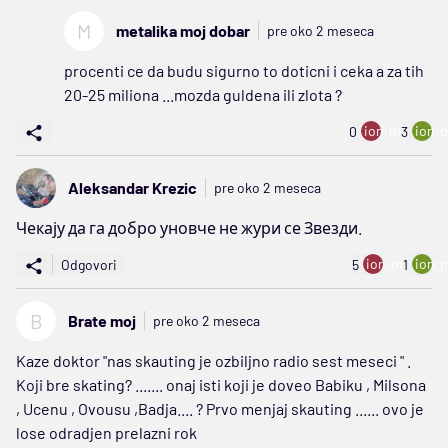
M
metalika moj dobar
pre oko 2 meseca
procenti ce da budu sigurno to doticni i ceka a za tih
20-25 miliona ...mozda guldena ili zlota ?
ion:minus
ion:p
0
3
Aleksandar Krezic
pre oko 2 meseca
Чекају да га добро уновче не жури се Звезди.
ion:minus
ion:p
Odgovori
5
1
B
Brate moj
pre oko 2 meseca
Kaze doktor "nas skauting je ozbiljno radio sest meseci " .
Koji bre skating? ....... onaj isti koji je doveo Babiku , Milsona
, Ucenu , Ovousu ,Badja.... ? Prvo menjaj skauting ...... ovo je
lose odradjen prelazni rok