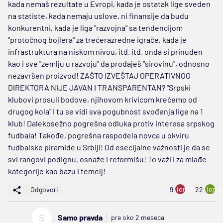
kada nemaš rezultate u Evropi, kada je ostatak lige sveden
na statiste, kada nemaju uslove, ni finansije da budu
konkurentni, kada je liga "razvojna" sa tendencijom
"protočnog bojlera" za trećerazredne igrače, kada je
infrastruktura na niskom nivou, itd. itd. onda si prinuđen
kao i sve "zemlju u razvoju" da prodaješ "sirovinu", odnosno
nezavršen proizvod! ZAŠTO IZVEŠTAJ OPERATIVNOG
DIREKTORA NIJE JAVAN I TRANSPARENTAN? "Srpski
klubovi prosuli bodove, njihovom krivicom krećemo od
drugog kola" I tu se vidi sva pogubnost svođenja lige na 1
klub! Dalekosežno pogrešna odluka protiv interesa srpskog
fudbala! Takođe, pogrešna raspodela novca u okviru
fudbalske piramide u Srbiji! Od esecijalne važnosti je da se
svi rangovi podignu, osnaže i reformišu! To važi i za mlađe
kategorije kao bazu i temelj!
ion:minus
ion:p
Odgovori
9
22
S
Samo pravda
pre oko 2 meseca