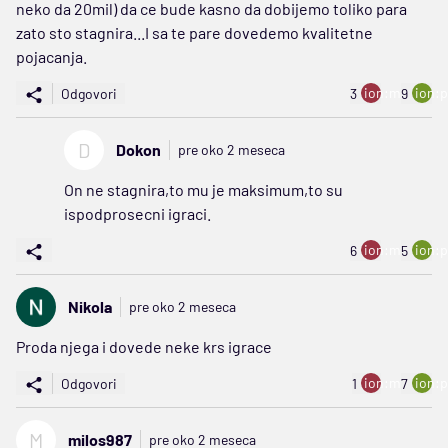
neko da 20mil) da ce bude kasno da dobijemo toliko para
zato sto stagnira...I sa te pare dovedemo kvalitetne
pojacanja.
ion:minus
ion:p
Odgovori
3
9
D
Dokon
pre oko 2 meseca
On ne stagnira,to mu je maksimum,to su
ispodprosecni igraci.
ion:minus
ion:p
6
5
Nikola
pre oko 2 meseca
Proda njega i dovede neke krs igrace
ion:minus
ion:p
Odgovori
1
7
M
milos987
pre oko 2 meseca