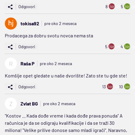
ion:minus
ion:p
Odgovori
8
5
tokisa92
pre oko 2 meseca
Prodacega za dobru svotu novca nema sta
ion:minus
ion:p
Odgovori
5
4
R
Raša P
pre oko 2 meseca
Komšije opet gledate u naše dvorište! Zato ste tu gde ste!
ion:minus
ion:p
Odgovori
13
10
Z
Zvlat BG
pre oko 2 meseca
"Kostov ... Kada dođe vreme i kada dođe prava ponuda" A
računica je da se odigraju kvalifikacije i da se traži 30
miliona! "Velike prilive donose samo mladi igrači". Naravno,