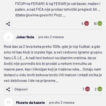
FIĆOM na FERARI! A taj FERARI je održavan, mažen i
pažen, a naš FIĆA nije prošao tehnički pregled! Ali ...
džaba gluvima govoriti! Pozz ...
ion:minus
ion:p
5
16
J
Joker Nole
pre oko 2 meseca
Real dao za 2 leva beka preko 100k, gde je top fudbal, a gde
smo mi kao klub iz srpske lige, a već redovno igramo grupnu
fazu LŠ, LE... A naši levi bekovi na izlaznim vratima, da se
Avdić nije povredio bio bi prodat u nekom trenutku za
masne pare, kao i tiknizjan koji je tražena roba... Ostaju nam
dolasci u vidu levih bekova terzic i/ili maicon i mladi strika je
već debitovao i ide na pripreme...
ion:minus
ion:p
Odgovori
7
2
M
Mozete da kazete
pre oko 2 meseca