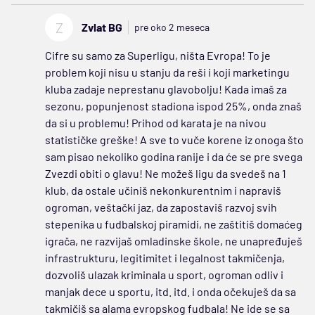
Z
Zvlat BG
pre oko 2 meseca
Cifre su samo za Superligu, ništa Evropa! To je
problem koji nisu u stanju da reši i koji marketingu
kluba zadaje neprestanu glavobolju! Kada imaš za
sezonu, popunjenost stadiona ispod 25%, onda znaš
da si u problemu! Prihod od karata je na nivou
statističke greške! A sve to vuče korene iz onoga što
sam pisao nekoliko godina ranije i da će se pre svega
Zvezdi obiti o glavu! Ne možeš ligu da svedeš na 1
klub, da ostale učiniš nekonkurentnim i napraviš
ogroman, veštački jaz, da zapostaviš razvoj svih
stepenika u fudbalskoj piramidi, ne zaštitiš domaćeg
igrača, ne razvijaš omladinske škole, ne unapređuješ
infrastrukturu, legitimitet i legalnost takmičenja,
dozvoliš ulazak kriminala u sport, ogroman odliv i
manjak dece u sportu, itd. itd. i onda očekuješ da sa
takmičiš sa alama evropskog fudbala! Ne ide se sa