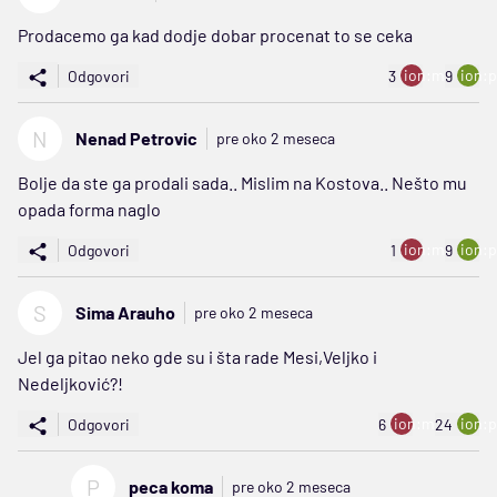
Prodacemo ga kad dodje dobar procenat to se ceka
ion:minus
ion:p
Odgovori
3
9
N
Nenad Petrovic
pre oko 2 meseca
Bolje da ste ga prodali sada.. Mislim na Kostova.. Nešto mu
opada forma naglo
ion:minus
ion:p
Odgovori
1
9
S
Sima Arauho
pre oko 2 meseca
Jel ga pitao neko gde su i šta rade Mesi,Veljko i
Nedeljković?!
ion:minus
ion:p
Odgovori
6
24
P
peca koma
pre oko 2 meseca