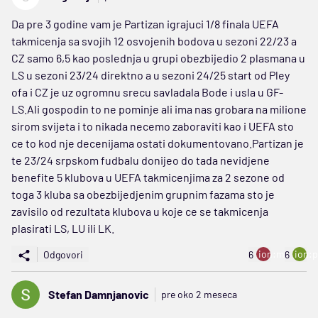
Da pre 3 godine vam je Partizan igrajuci 1/8 finala UEFA
takmicenja sa svojih 12 osvojenih bodova u sezoni 22/23 a
CZ samo 6,5 kao poslednja u grupi obezbijedio 2 plasmana u
LS u sezoni 23/24 direktno a u sezoni 24/25 start od Pley
ofa i CZ je uz ogromnu srecu savladala Bode i usla u GF-
LS.Ali gospodin to ne pominje ali ima nas grobara na milione
sirom svijeta i to nikada necemo zaboraviti kao i UEFA sto
ce to kod nje decenijama ostati dokumentovano.Partizan je
te 23/24 srpskom fudbalu donijeo do tada nevidjene
benefite 5 klubova u UEFA takmicenjima za 2 sezone od
toga 3 kluba sa obezbijedjenim grupnim fazama sto je
zavisilo od rezultata klubova u koje ce se takmicenja
plasirati LS, LU ili LK.
ion:minus
ion:p
Odgovori
6
6
Stefan Damnjanovic
pre oko 2 meseca