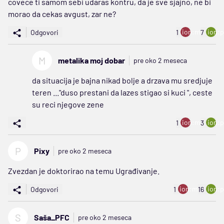
covece ti samom sebi udaras kontru, da je sve sjajno, ne bi
morao da cekas avgust, zar ne?
ion:minus
ion:p
Odgovori
1
7
M
metalika moj dobar
pre oko 2 meseca
da situacija je bajna nikad bolje a drzava mu sredjuje
teren ..."duso prestani da lazes stigao si kuci ", ceste
su reci njegove zene
ion:minus
ion:p
1
3
P
Pixy
pre oko 2 meseca
Zvezdan je doktorirao na temu Ugrađivanje.
ion:minus
ion:p
Odgovori
1
16
S
Saša_PFC
pre oko 2 meseca