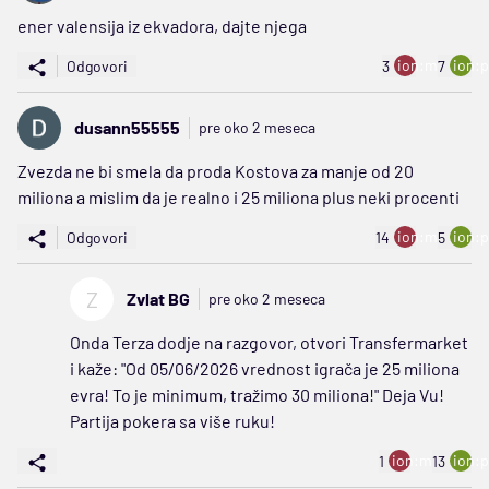
ener valensija iz ekvadora, dajte njega
ion:minus
ion:p
Odgovori
3
7
dusann55555
pre oko 2 meseca
Zvezda ne bi smela da proda Kostova za manje od 20
miliona a mislim da je realno i 25 miliona plus neki procenti
ion:minus
ion:p
Odgovori
14
5
Z
Zvlat BG
pre oko 2 meseca
Onda Terza dodje na razgovor, otvori Transfermarket
i kaže: "Od 05/06/2026 vrednost igrača je 25 miliona
evra! To je minimum, tražimo 30 miliona!" Deja Vu!
Partija pokera sa više ruku!
ion:minus
ion:p
1
13