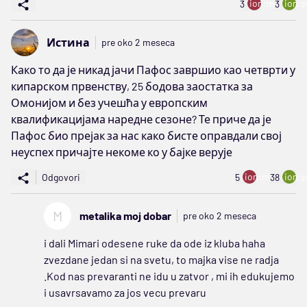
ion:minus
ion:p
3
3
Истина
pre oko 2 meseca
Како то да је никад јачи Пафос завршио као четврти у
кипарском првенству, 25 бодова заостатка за
Омонијом и без учешћа у европским
квалификацијама наредне сезоне? Те приче да је
Пафос био прејак за нас како бисте оправдали свој
неуспех причајте некоме ко у бајке верује
ion:minus
ion:p
Odgovori
5
38
M
metalika moj dobar
pre oko 2 meseca
i dali Mimari odesene ruke da ode iz kluba haha
zvezdane jedan si na svetu, to majka vise ne radja
.Kod nas prevaranti ne idu u zatvor , mi ih edukujemo
i usavrsavamo za jos vecu prevaru