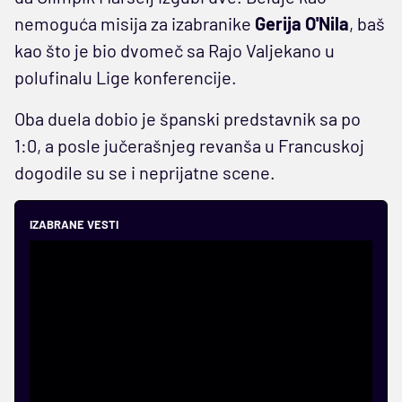
nemoguća misija za izabranike
Gerija O'Nila
, baš
kao što je bio dvomeč sa Rajo Valjekano u
polufinalu Lige konferencije.
Oba duela dobio je španski predstavnik sa po
1:0, a posle jučerašnjeg revanša u Francuskoj
dogodile su se i neprijatne scene.
IZABRANE VESTI