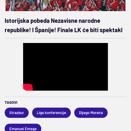
Istorijska pobeda Nezavisne narodne
republike! I Španije! Finale LK će biti spektakl
TAGOVI
Strazbur
Liga konferencije
Dijego Moreira
Emanuel Emega