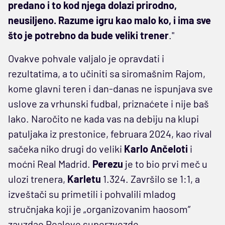
predano i to kod njega dolazi prirodno,
neusiljeno. Razume igru kao malo ko, i ima sve
što je potrebno da bude veliki trener
."
Ovakve pohvale valjalo je opravdati i
rezultatima, a to učiniti sa siromašnim Rajom,
kome glavni teren i dan-danas ne ispunjava sve
uslove za vrhunski fudbal, priznaćete i nije baš
lako. Naročito ne kada vas na debiju na klupi
patuljaka iz prestonice, februara 2024, kao rival
sačeka niko drugi do veliki
Karlo Ančeloti
i
moćni Real Madrid.
Perezu
je to bio prvi meč u
ulozi trenera,
Karletu
1.324. Završilo se 1:1, a
izveštači su primetili i pohvalili mladog
stručnjaka koji je „organizovanim haosom”
zauzdao Realove superzvezde.