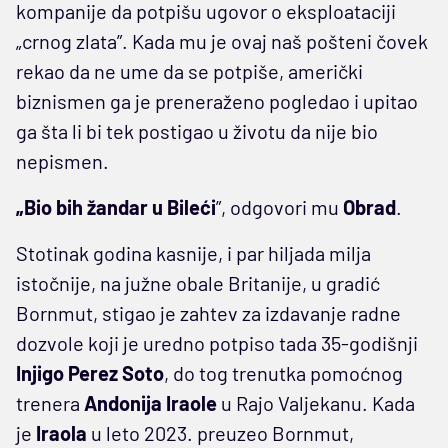
kompanije da potpišu ugovor o eksploataciji
„crnog zlata”. Kada mu je ovaj naš pošteni čovek
rekao da ne ume da se potpiše, američki
biznismen ga je preneraženo pogledao i upitao
ga šta li bi tek postigao u životu da nije bio
nepismen.
„Bio bih žandar u Bileći
”, odgovori mu
Obrad
.
Stotinak godina kasnije, i par hiljada milja
istočnije, na južne obale Britanije, u gradić
Bornmut, stigao je zahtev za izdavanje radne
dozvole koji je uredno potpiso tada 35-godišnji
Injigo Perez Soto
, do tog trenutka pomoćnog
trenera
Andonija Iraole
u Rajo Valjekanu. Kada
je
Iraola
u leto 2023. preuzeo Bornmut,