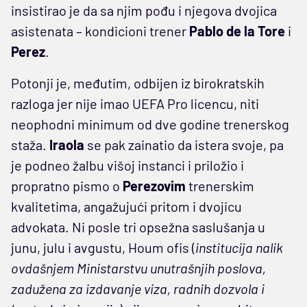
insistirao je da sa njim pođu i njegova dvojica
asistenata – kondicioni trener
Pablo de la Tore
i
Perez
.
Potonji je, međutim, odbijen iz birokratskih
razloga jer nije imao UEFA Pro licencu, niti
neophodni minimum od dve godine trenerskog
staža.
Iraola
se pak zainatio da istera svoje, pa
je podneo žalbu višoj instanci i priložio i
propratno pismo o
Perezovim
trenerskim
kvalitetima, angažujući pritom i dvojicu
advokata. Ni posle tri opsežna saslušanja u
junu, julu i avgustu, Houm ofis (
institucija nalik
ovdašnjem Ministarstvu unutrašnjih poslova,
zadužena za izdavanje viza, radnih dozvola i