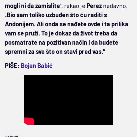
mogli ni da zamislite
”, rekao je
Perez
nedavno.
„
Bio sam toliko uzbuđen što ću raditi s
Andonijem. Ali onda se nađete ovde i ta prilika
vam se pruži. To je dokaz da život treba da
posmatrate na pozitivan način i da budete
spremni za sve što on stavi pred vas.”
PIŠE
:
Bojan Babić