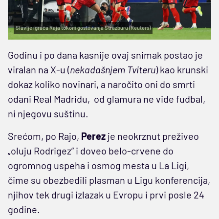
Slavlje igrača Raja tokom gostovanja Strazburu (Reuters)
Godinu i po dana kasnije ovaj snimak postao je
viralan na X-u (
nekadašnjem Tviteru
) kao krunski
dokaz koliko novinari, a naročito oni do smrti
odani Real Madridu, od glamura ne vide fudbal,
ni njegovu suštinu.
Srećom, po Rajo,
Perez
je neokrznut preživeo
„oluju Rodrigez” i doveo belo-crvene do
ogromnog uspeha i osmog mesta u La Ligi,
čime su obezbedili plasman u Ligu konferencija,
njihov tek drugi izlazak u Evropu i prvi posle 24
godine.