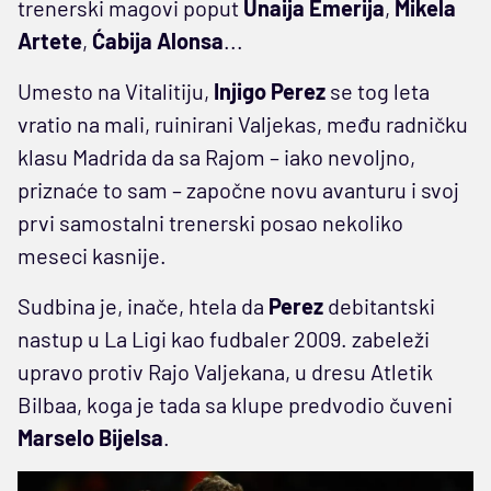
trenerski magovi poput
Unaija Emerija
,
Mikela
Artete
,
Ćabija Alonsa
...
Umesto na Vitalitiju,
Injigo Perez
se tog leta
vratio na mali, ruinirani Valjekas, među radničku
klasu Madrida da sa Rajom – iako nevoljno,
priznaće to sam – započne novu avanturu i svoj
prvi samostalni trenerski posao nekoliko
meseci kasnije.
Sudbina je, inače, htela da
Perez
debitantski
nastup u La Ligi kao fudbaler 2009. zabeleži
upravo protiv Rajo Valjekana, u dresu Atletik
Bilbaa, koga je tada sa klupe predvodio čuveni
Marselo Bijelsa
.