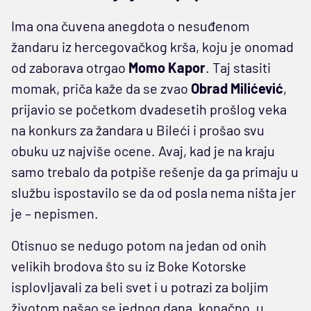
Ima ona čuvena anegdota o nesuđenom
žandaru iz hercegovačkog krša, koju je onomad
od zaborava otrgao
Momo Kapor
. Taj stasiti
momak, priča kaže da se zvao
Obrad Milićević
,
prijavio se početkom dvadesetih prošlog veka
na konkurs za žandara u Bileći i prošao svu
obuku uz najviše ocene. Avaj, kad je na kraju
samo trebalo da potpiše rešenje da ga primaju u
službu ispostavilo se da od posla nema ništa jer
je – nepismen.
Otisnuo se nedugo potom na jedan od onih
velikih brodova što su iz Boke Kotorske
isplovljavali za beli svet i u potrazi za boljim
životom našao se jednog dana, konačno, u