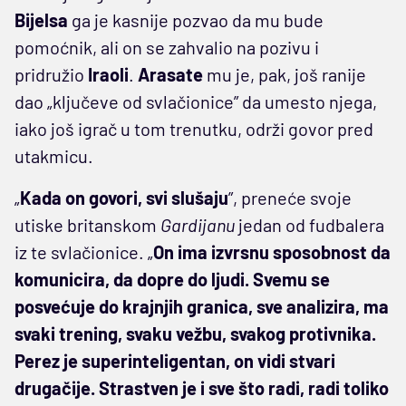
Bijelsa
ga je kasnije pozvao da mu bude
pomoćnik, ali on se zahvalio na pozivu i
pridružio
Iraoli
.
Arasate
mu je, pak, još ranije
dao „ključeve od svlačionice” da umesto njega,
iako još igrač u tom trenutku, održi govor pred
utakmicu.
„
Kada on govori, svi slušaju
”, preneće svoje
utiske britanskom
Gardijanu
jedan od fudbalera
iz te svlačionice. „
On ima izvrsnu sposobnost da
komunicira, da dopre do ljudi. Svemu se
posvećuje do krajnjih granica, sve analizira, ma
svaki trening, svaku vežbu, svakog protivnika.
Perez je superinteligentan, on vidi stvari
drugačije. Strastven je i sve što radi, radi toliko