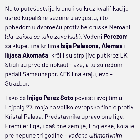
Na to putešestvije krenuli su kroz kvalifikacije
usred kupališne sezone u avgustu, i to
pobedom u dvomeču protiv beloruske Nemani
(
da, zaista se tako zove klub
). Vođeni
Perezom
sa klupe, i na krilima
Isija Palasona
,
Alemaa
i
Ilijasa Akomaša
, krčili su strpljivo put kroz LK.
Stigli su prvo do nokaut-faze, a tu su redom
padali Samsunspor, AEK i na kraju, evo –
Strazbur.
Tako će
Injigo Perez Soto
povesti svoj tim u
Lajpcig 27. maja na veliko evropsko finale protiv
Kristal Palasa. Predstavnika upravo one lige,
Premijer lige, i baš one zemlje, Engleske, koja je
pre nepune tri godine –
vođena ultimativnim