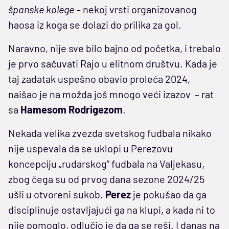
španske kolege –
nekoj vrsti organizovanog
haosa iz koga se dolazi do prilika za gol.
Naravno, nije sve bilo bajno od početka, i trebalo
je prvo sačuvati Rajo u elitnom društvu. Kada je
taj zadatak uspešno obavio proleća 2024,
naišao je na možda još mnogo veći izazov – rat
sa
Hamesom Rodrigezom
.
Nekada velika zvezda svetskog fudbala nikako
nije uspevala da se uklopi u Perezovu
koncepciju „rudarskog” fudbala na Valjekasu,
zbog čega su od prvog dana sezone 2024/25
ušli u otvoreni sukob.
Perez
je pokušao da ga
disciplinuje ostavljajući ga na klupi, a kada ni to
nije pomoglo, odlučio je da ga se reši. I danas na