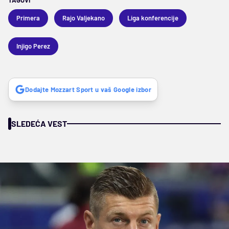
TAGOVI
Primera
Rajo Valjekano
Liga konferencije
Injigo Perez
Dodajte Mozzart Sport u vaš Google izbor
SLEDEĆA VEST