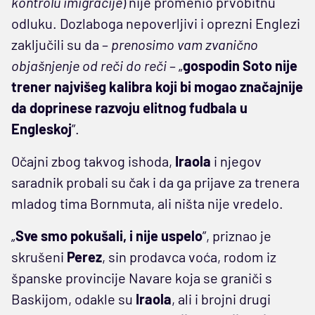
kontrolu imigracije
) nije promenio prvobitnu
odluku. Dozlaboga nepoverljivi i oprezni Englezi
zaključili su da –
prenosimo vam zvanično
objašnjenje od reči do reči
– „
gospodin Soto nije
trener najvišeg kalibra koji bi mogao značajnije
da doprinese razvoju elitnog fudbala u
Engleskoj
”.
Očajni zbog takvog ishoda,
Iraola
i njegov
saradnik probali su čak i da ga prijave za trenera
mladog tima Bornmuta, ali ništa nije vredelo.
„
Sve smo pokušali, i nije uspelo
”, priznao je
skrušeni
Perez
, sin prodavca voća, rodom iz
španske provincije Navare koja se graniči s
Baskijom, odakle su
Iraola
, ali i brojni drugi