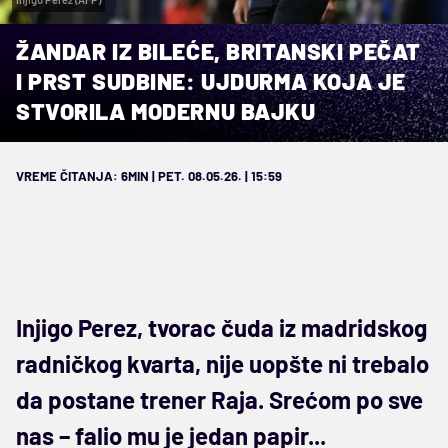
ŽANDAR IZ BILEĆE, BRITANSKI PEČAT
I PRST SUDBINE: UJDURMA KOJA JE
STVORILA MODERNU BAJKU
VREME ČITANJA: 6MIN | PET. 08.05.26. | 15:59
Injigo Perez, tvorac čuda iz madridskog
radničkog kvarta, nije uopšte ni trebalo
da postane trener Raja. Srećom po sve
nas – falio mu je jedan papir...