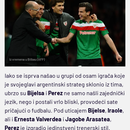
Iz vremena u Bilbau (AFP)
Iako se isprva našao u grupi od osam igrača koje
je svojeglavi argentinski strateg sklonio iz tima,
ubrzo su
Bijelsa
i
Perez
ne samo našli zajednički
jezik, nego i postali vrlo bliski, provodeći sate
pričajući o fudbalu. Pod uticajem
Bijelse
,
Iraole
,
ali i
Ernesta Valverdea
i
Jagobe Arasatea
,
Perez
je izgradio jedinstveni trenerski stil.