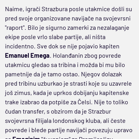
Naime, igrači Strazbura posle utakmice došli su
pred svoje organizovane navijače na svojevrsni
"raport". Bilo je sigurno zamerki za nezalaganje
ekipe posle vrlo slabe partije, ali ništa
incidentno. Sve dok se nije pojavio kapiten
Emanuel Emega
. Holanđanin zbog povrede
utakmicu gledao sa tribina i možda bi mu bilo
pametnije da je tamo ostao. Njegov dolazak
pred tribinu uzburkao je strasti koje su uzavrele
još zimus, kada je uprkos dobijanju kapitenske
trake izabrao da potpiše za Čelsi. Nije to toliko
čudan transfer, s obzirom da je Strazbur
svojevrsna filijala londonskog kluba, ali česte
povrede i blede partije navijači povezuju upravo
sa
Emeginim
"čuvanjem" za Premijer ligu