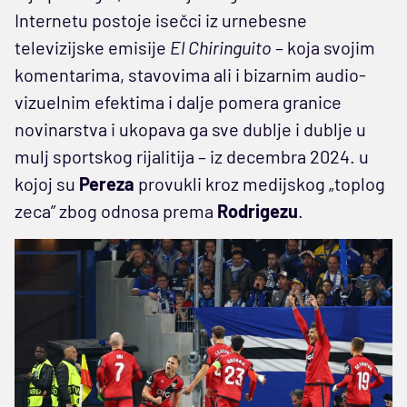
Internetu postoje isečci iz urnebesne
televizijske emisije
El Chiringuito
– koja svojim
komentarima, stavovima ali i bizarnim audio-
vizuelnim efektima i dalje pomera granice
novinarstva i ukopava ga sve dublje i dublje u
mulj sportskog rijalitija – iz decembra 2024. u
kojoj su
Pereza
provukli kroz medijskog „toplog
zeca” zbog odnosa prema
Rodrigezu
.