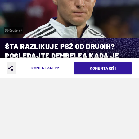
(©Reuters)
ŠTA RAZLIKUJE PSŽ OD DRUGIH?
POGLEDAJTE DEMBELEA KADA JE
IZAŠAO...
KOMENTARI 22
KOMENTARIŠI
VREME ČITANJA: 6MIN | PET. 08.05.26. | 15:59
Pričao Toni Kros u svom podkastu