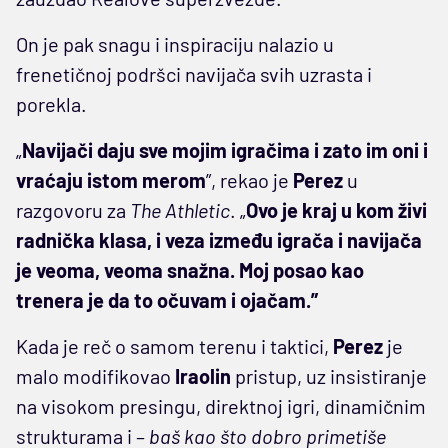
On je pak snagu i inspiraciju nalazio u
frenetičnoj podršci navijača svih uzrasta i
porekla.
„
Navijači daju sve mojim igračima i zato im oni i
vraćaju istom merom
”, rekao je
Perez
u
razgovoru za
The Athletic
. „
Ovo je kraj u kom živi
radnička klasa, i veza između igrača i navijača
je veoma, veoma snažna. Moj posao kao
trenera je da to očuvam i ojačam.”
Kada je reč o samom terenu i taktici,
Perez
je
malo modifikovao
Iraolin
pristup, uz insistiranje
na visokom presingu, direktnoj igri, dinamičnim
strukturama i –
baš kao što dobro primetiše