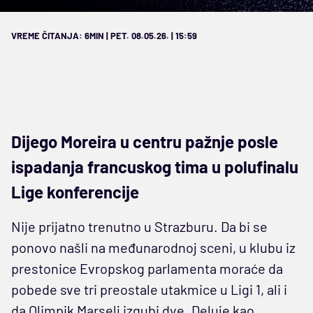
VREME ČITANJA: 6MIN | PET. 08.05.26. | 15:59
Dijego Moreira u centru pažnje posle
ispadanja francuskog tima u polufinalu
Lige konferencije
Nije prijatno trenutno u Strazburu. Da bi se
ponovo našli na međunarodnoj sceni, u klubu iz
prestonice Evropskog parlamenta moraće da
pobede sve tri preostale utakmice u Ligi 1, ali i
da Olimpik Marselj izgubi dve. Deluje kao