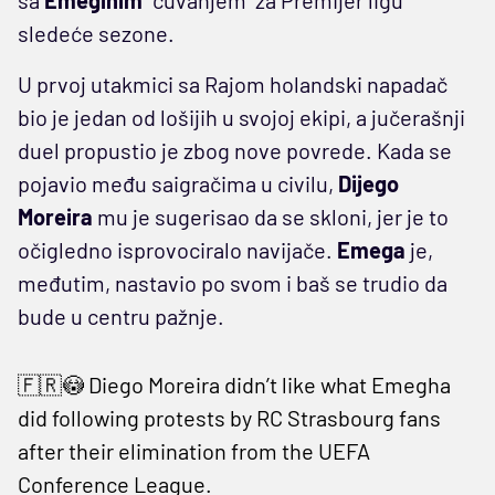
sledeće sezone.
U prvoj utakmici sa Rajom holandski napadač
bio je jedan od lošijih u svojoj ekipi, a jučerašnji
duel propustio je zbog nove povrede. Kada se
pojavio među saigračima u civilu,
Dijego
Moreira
mu je sugerisao da se skloni, jer je to
očigledno isprovociralo navijače.
Emega
je,
međutim, nastavio po svom i baš se trudio da
bude u centru pažnje.
🇫🇷😳 Diego Moreira didn’t like what Emegha
did following protests by RC Strasbourg fans
after their elimination from the UEFA
Conference League.