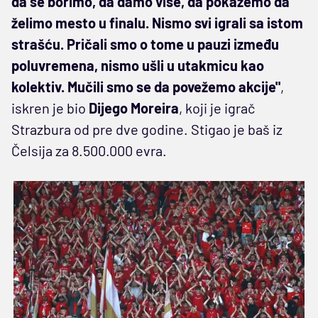
da se borimo, da damo više, da pokažemo da
želimo mesto u finalu. Nismo svi igrali sa istom
strašću. Pričali smo o tome u pauzi između
poluvremena, nismo ušli u utakmicu kao
kolektiv. Mučili smo se da povežemo akcije"
,
iskren je bio
Dijego Moreira
, koji je igrač
Strazbura od pre dve godine. Stigao je baš iz
Čelsija za 8.500.000 evra.