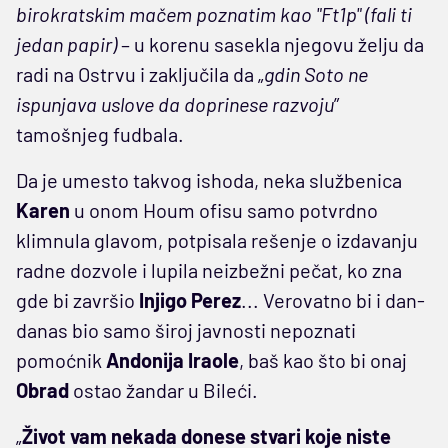
birokratskim mačem poznatim kao "Ft1p" (fali ti
jedan papir)
– u korenu sasekla njegovu želju da
radi na Ostrvu i zaključila da „
gdin Soto ne
ispunjava uslove da doprinese razvoju
”
tamošnjeg fudbala.
Da je umesto takvog ishoda, neka službenica
Karen
u onom Houm ofisu samo potvrdno
klimnula glavom, potpisala rešenje o izdavanju
radne dozvole i lupila neizbežni pečat, ko zna
gde bi završio
Injigo Perez
... Verovatno bi i dan-
danas bio samo široj javnosti nepoznati
pomoćnik
Andonija Iraole
, baš kao što bi onaj
Obrad
ostao žandar u Bileći.
„
Život vam nekada donese stvari koje niste