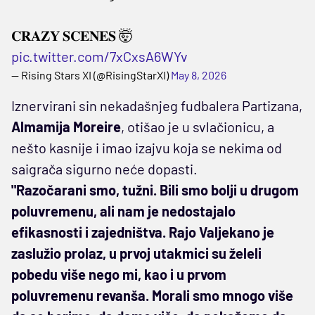
𝐂𝐑𝐀𝐙𝐘 𝐒𝐂𝐄𝐍𝐄𝐒 🤯
pic.twitter.com/7xCxsA6WYv
— Rising Stars XI (@RisingStarXI)
May 8, 2026
Iznervirani sin nekadašnjeg fudbalera Partizana,
Almamija Moreire
, otišao je u svlačionicu, a
nešto kasnije i imao izajvu koja se nekima od
saigrača sigurno neće dopasti.
"Razočarani smo, tužni. Bili smo bolji u drugom
poluvremenu, ali nam je nedostajalo
efikasnosti i zajedništva. Rajo Valjekano je
zaslužio prolaz, u prvoj utakmici su želeli
pobedu više nego mi, kao i u prvom
poluvremenu revanša. Morali smo mnogo više