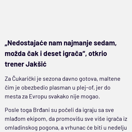
„Nedostajaće nam najmanje sedam,
možda čak i deset igrača“, otkrio
trener Jakšić
Za Čukarički je sezona davno gotova, maltene
čim je obezbedio plasman u plej-of, jer do
mesta za Evropu svakako nije mogao.
Posle toga Brđani su počeli da igraju sa sve
mlađom ekipom, da promovišu sve više igrača iz
omladinskog pogona, a vrhunac će biti u nedelju