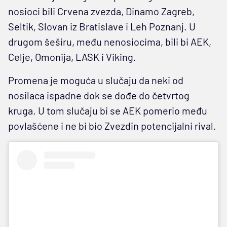
nosioci bili Crvena zvezda, Dinamo Zagreb,
Seltik, Slovan iz Bratislave i Leh Poznanj. U
drugom šeširu, među nenosiocima, bili bi AEK,
Celje, Omonija, LASK i Viking.
Promena je moguća u slučaju da neki od
nosilaca ispadne dok se dođe do četvrtog
kruga. U tom slučaju bi se AEK pomerio među
povlašćene i ne bi bio Zvezdin potencijalni rival.