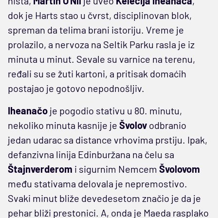
ništa,
Martin O'Nil
je uveo
Kelečija Iheanača
,
dok je Harts stao u čvrst, disciplinovan blok,
spreman da telima brani istoriju. Vreme je
prolazilo, a nervoza na Seltik Parku rasla je iz
minuta u minut. Sevale su varnice na terenu,
ređali su se žuti kartoni, a pritisak domaćih
postajao je gotovo nepodnošljiv.
Iheanačo
je pogodio stativu u 80. minutu,
nekoliko minuta kasnije je
Švolov
odbranio
jedan udarac sa distance vrhovima prstiju. Ipak,
defanzivna linija Edinburžana na čelu sa
Štajnverderom
i sigurnim Nemcem
Švolovom
među stativama delovala je nepremostivo.
Svaki minut bliže devedesetom značio je da je
pehar bliži prestonici. A, onda je Maeda rasplako