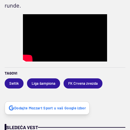
runde.
TAGOVI
Seltik
Liga šampiona
FK Crvena zvezda
Dodajte Mozzart Sport u vaš Google izbor
SLEDEĆA VEST