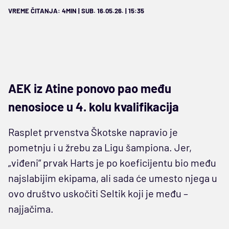
VREME ČITANJA: 4MIN | SUB. 16.05.26. | 15:35
AEK iz Atine ponovo pao među
nenosioce u 4. kolu kvalifikacija
Rasplet prvenstva Škotske napravio je
pometnju i u žrebu za Ligu šampiona. Jer,
„viđeni“ prvak Harts je po koeficijentu bio među
najslabijim ekipama, ali sada će umesto njega u
ovo društvo uskočiti Seltik koji je među –
najjačima.