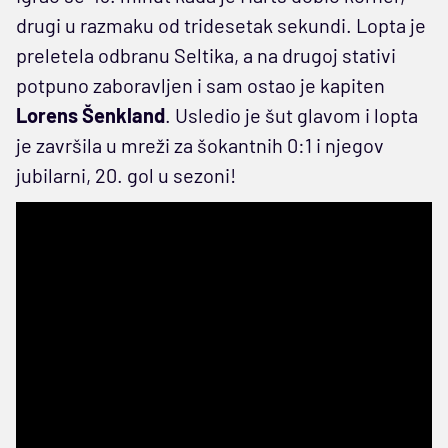
drugi u razmaku od tridesetak sekundi. Lopta je
preletela odbranu Seltika, a na drugoj stativi
potpuno zaboravljen i sam ostao je kapiten
Lorens Šenkland
. Usledio je šut glavom i lopta
je završila u mreži za šokantnih 0:1 i njegov
jubilarni, 20. gol u sezoni!