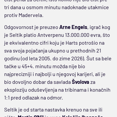
tri dana u osmom minutu nadoknade utakmice
protiv Madervela.
Odgovornost je preuzeo
Arne Engels
, igrač kog
je Seltik platio Antverpenu 13.000.000 evra, što
je ekvivalentno cifri koju je Harts potrošio na
sva svoja pojačanja ukupno u prethodnih 21
godinu (od leta 2005. do zime 2026). Šut sa bele
tačke u 45+4. minutu možda nije bio
najprecizniji i najbolji u njegovoj karijeri, ali je
bio dovoljno dobar da savlada
Švolova
za
eksploziju oduševljenja na tribinama i konačnih
1:1 pred odlazak na odmor.
Seltik je od starta nastavka krenuo na sve ili