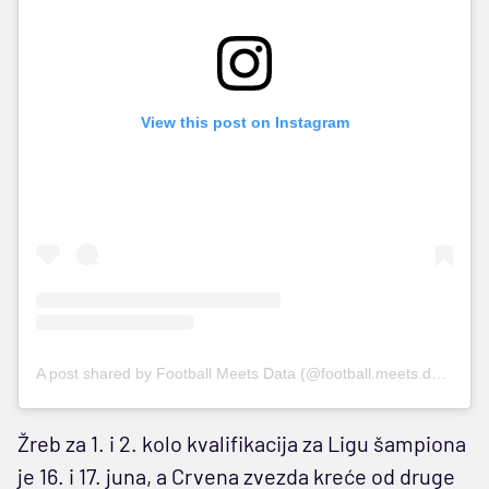
View this post on Instagram
A post shared by Football Meets Data (@football.meets.data)
Žreb za 1. i 2. kolo kvalifikacija za Ligu šampiona
je 16. i 17. juna, a Crvena zvezda kreće od druge