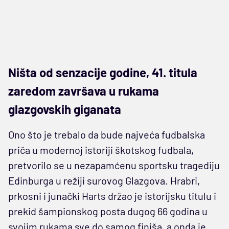
Ništa od senzacije godine, 41. titula
zaredom završava u rukama
glazgovskih giganata
Ono što je trebalo da bude najveća fudbalska
priča u modernoj istoriji škotskog fudbala,
pretvorilo se u nezapamćenu sportsku tragediju
Edinburga u režiji surovog Glazgova. Hrabri,
prkosni i junački Harts držao je istorijsku titulu i
prekid šampionskog posta dugog 66 godina u
svojim rukama sve do samog finiša, a onda je