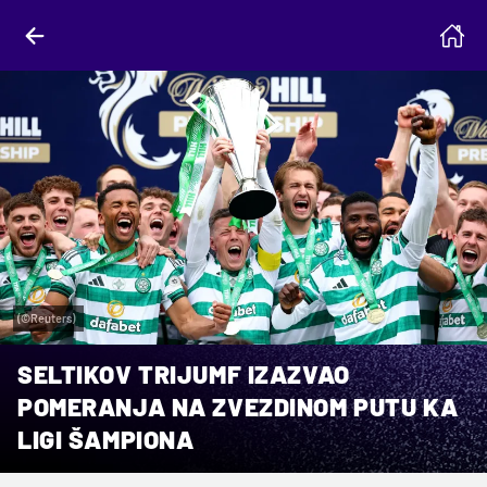
(©Reuters)
SELTIKOV TRIJUMF IZAZVAO
POMERANJA NA ZVEZDINOM PUTU KA
LIGI ŠAMPIONA