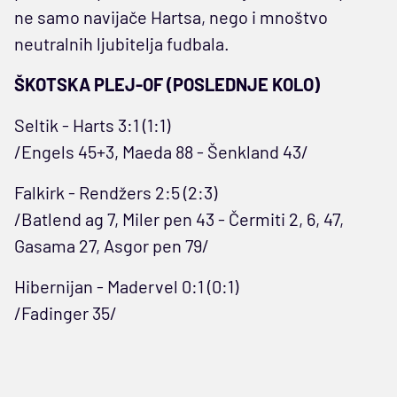
ne samo navijače Hartsa, nego i mnoštvo
neutralnih ljubitelja fudbala.
ŠKOTSKA PLEJ-OF (POSLEDNJE KOLO)
Seltik - Harts 3:1 (1:1)
/Engels 45+3, Maeda 88 - Šenkland 43/
Falkirk - Rendžers 2:5 (2:3)
/Batlend ag 7, Miler pen 43 - Čermiti 2, 6, 47,
Gasama 27, Asgor pen 79/
Hibernijan - Madervel 0:1 (0:1)
/Fadinger 35/