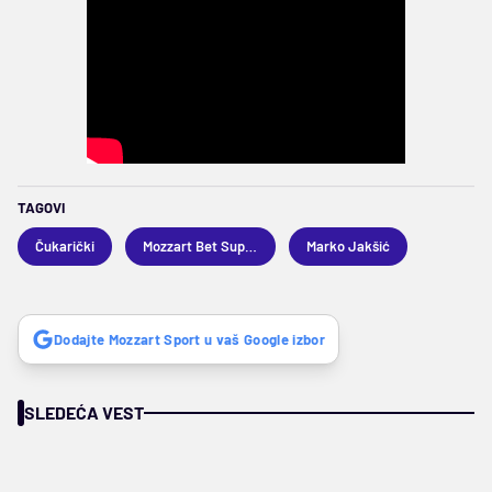
TAGOVI
Čukarički
Mozzart Bet Superliga
Marko Jakšić
Dodajte Mozzart Sport u vaš Google izbor
SLEDEĆA VEST