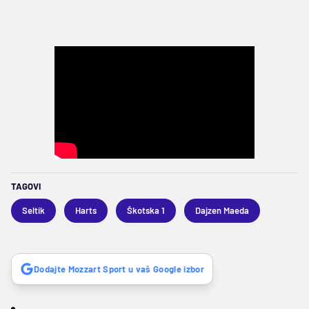
TAGOVI
Seltik
Harts
Škotska 1
Dajzen Maeda
Dodajte Mozzart Sport u vaš Google izbor