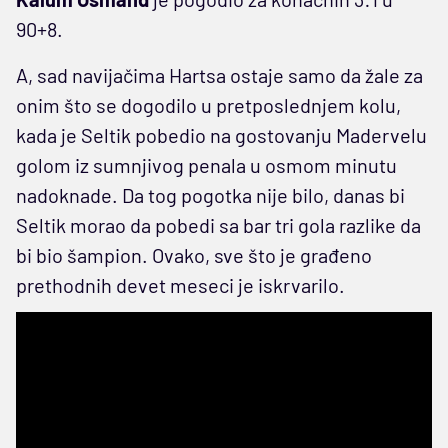
90+8.
A, sad navijačima Hartsa ostaje samo da žale za
onim što se dogodilo u pretposlednjem kolu,
kada je Seltik pobedio na gostovanju Madervelu
golom iz sumnjivog penala u osmom minutu
nadoknade. Da tog pogotka nije bilo, danas bi
Seltik morao da pobedi sa bar tri gola razlike da
bi bio šampion. Ovako, sve što je građeno
prethodnih devet meseci je iskrvarilo.