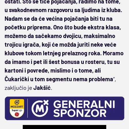
ostati. Što se tiče pojačanja, radimo na tome,
u svakodnevnom razgovoru sa ljudima iz kluba.
Nadam se da će većina pojačanja biti tu na
početku priprema. Ono što bude ekstra klasa,
možemo da sačekamo dvojicu, maksimalno
trojicu igrača, koji će možda juriti neke veće
klubove tokom letnjeg prelaznog roka. Moramo
da imamo i pet ili šest bonusa u rosteru, tu su
kartoni i povrede, mislimo i o tome, ali
Čukarički u tom segmentu nema problema
“,
zaključio je
Jakšić
.