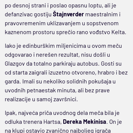
po desnoj strani i poslao opasnu loptu, ali je
defanzivac gostiju
Štajnverder
maestralnim i
pravovremenim uklizavanjem u sopstvenom
kaznenom prostoru sprečio rano vođstvo Kelta.
Iako je edinburškim miljenicima u ovom meču
odgovarao i nerešen rezultat, nisu došli u
Glazgov da totalno parkiraju autobus. Gosti su
od starta zaigrali izuzetno otvoreno, hrabro i bez
garda. Imali su nekoliko solidnih pokušaja u
uvodnih petnaestak minuta, ali bez prave
realizacije u samoj završnici.
Ipak, najveća priča uvodnog dela meča bila je
odluka trenera Hartsa,
Dereka Mekinisa
. On je
na klupi ostavio zvanično najboljeg igrača