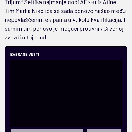
Trijumf Seltika najmanje godi AEK-u iz Atine.
Tim Marka Nikolića se sada ponovo našao među
nepovlašćenim ekipama u 4. kolu kvalifikacija. I
samim tim ponovo je mogući protivnik Crvenoj
zvezdi u toj rundi.
IZABRANE VESTI