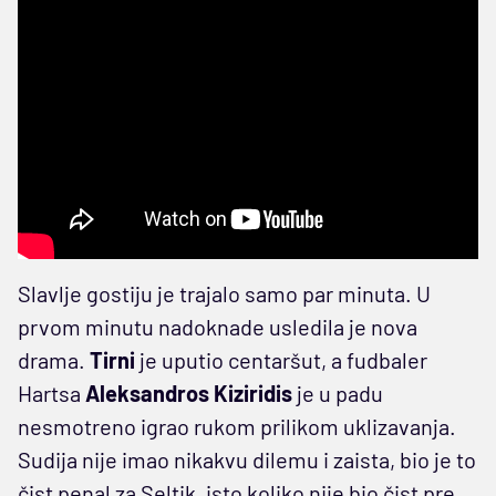
Slavlje gostiju je trajalo samo par minuta. U
prvom minutu nadoknade usledila je nova
drama.
Tirni
je uputio centaršut, a fudbaler
Hartsa
Aleksandros Kiziridis
je u padu
nesmotreno igrao rukom prilikom uklizavanja.
Sudija nije imao nikakvu dilemu i zaista, bio je to
čist penal za Seltik, isto koliko nije bio čist pre