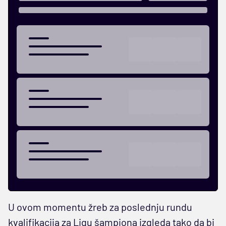
U ovom momentu žreb za poslednju rundu
kvalifikacija za Ligu šampiona izgleda tako da bi