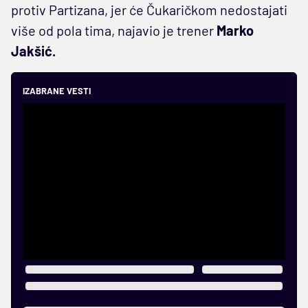
protiv Partizana, jer će Čukaričkom nedostajati
više od pola tima, najavio je trener
Marko
Jakšić.
IZABRANE VESTI