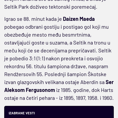
Seltik Park doživeo tektonski poremećaj.
Igrao se 88. minut kada je
Daizen Maeda
pobegao odbrani gostiju i postigao gol koji mu
obezbeđuje mesto među besmrtnima,
ostavljajući goste u suzama, a Seltik na tronu u
meču koji će se decenijama prepričavati. Seltik
je pobedio 3:1 (1:1) nakon preokreta i osvojio
rekordnu 56. titulu šampiona države, naspram
Rendžersovih 55. Poslednji šampion Škotske
izvan glazgovskih velikana ostaje Aberdin sa
Ser
Aleksom Fergusonom
iz 1985. godine, dok Harts
ostaje na četiri pehara - iz 1895, 1897, 1958. i 1960.
IZABRANE VESTI