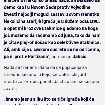
imaćemo i nekoliko omladinaca, ali svakako da
ćemo kao i u Novom Sadu protiv Vojvodine
izvesti najbolji mogući sastav u ovom trenutku.
Nekolicina starijih igrača je u dužem odsustvu,
a opet mi kroz ove utakmice gledamo na koga
još možemo da računamo od juna, tako da nam
je čitav plej-of došao kao selektivne utakmice.
Ali, ambicija u svakom susretu se ne odričemo,
pa ni protiv Partizana
“, poručio je
Jakšić
.
Nada se trener Brđana da će pojačanja za
narednu sezonu, u kojoj će Čukarički juriti
mesto za Evropu, početi da stižu čim se sezona
završi.
„Imamo jasnu sliku što se tiče igrača koji će