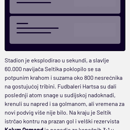
Stadion je eksplodirao u sekundi, a slavlje
60.000 navijača Seltika poklopilo se sa
potpunim krahom i suzama oko 800 nesrećnika
na gostujućoj tribini. Fudbaleri Hartsa su dali
poslednji atom snage u sudijskoj nadoknadi,
krenuli su napred i sa golmanom, ali vremena za
novi podvig više nije bilo. Na kraju je Seltik
istrčao kontru na prazan gol i velški rezervista
Kalum Osmand
je pogodio za konačnih 3:1 u