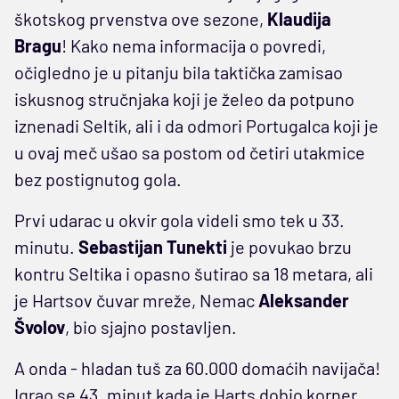
škotskog prvenstva ove sezone,
Klaudija
Bragu
! Kako nema informacija o povredi,
očigledno je u pitanju bila taktička zamisao
iskusnog stručnjaka koji je želeo da potpuno
iznenadi Seltik, ali i da odmori Portugalca koji je
u ovaj meč ušao sa postom od četiri utakmice
bez postignutog gola.
Prvi udarac u okvir gola videli smo tek u 33.
minutu.
Sebastijan Tunekti
je povukao brzu
kontru Seltika i opasno šutirao sa 18 metara, ali
je Hartsov čuvar mreže, Nemac
Aleksander
Švolov
, bio sjajno postavljen.
A onda - hladan tuš za 60.000 domaćih navijača!
Igrao se 43. minut kada je Harts dobio korner,