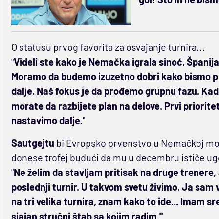
O statusu prvog favorita za osvajanje turnira...
"
Videli ste kako je Nemačka igrala sinoć, Španij
Moramo da budemo izuzetno dobri kako bismo proš
dalje. Naš fokus je da prođemo grupnu fazu. Kad
morate da razbijete plan na delove. Prvi priorit
nastavimo dalje.
"
Sautgejtu
bi Evropsko prvenstvo u Nemačkoj mog
donese trofej budući da mu u decembru ističe ug
"
Ne želim da stavljam pritisak na druge trenere, 
poslednji turnir. U takvom svetu živimo. Ja sam 
na tri velika turnira, znam kako to ide... Imam s
sjajan stručni štab sa kojim radim."