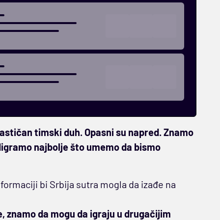
ntastičan timski duh. Opasni su napred. Znamo
digramo najbolje što umemo da bismo
formaciji bi Srbija sutra mogla da izađe na
je, znamo da mogu da igraju u drugačijim