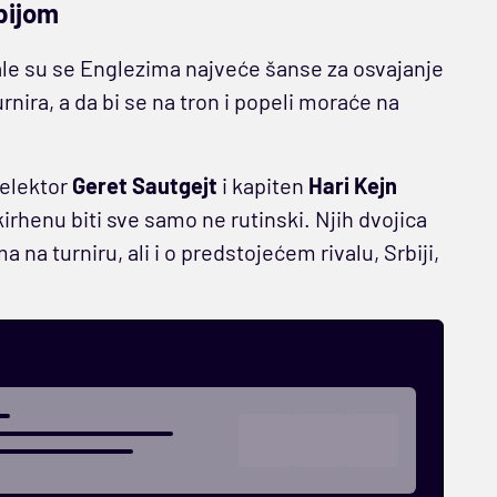
bijom
ale su se Englezima najveće šanse za osvajanje
ira, a da bi se na tron i popeli moraće na
selektor
Geret Sautgejt
i kapiten
Hari Kejn
irhenu biti sve samo ne rutinski. Njih dvojica
 na turniru, ali i o predstojećem rivalu, Srbiji,