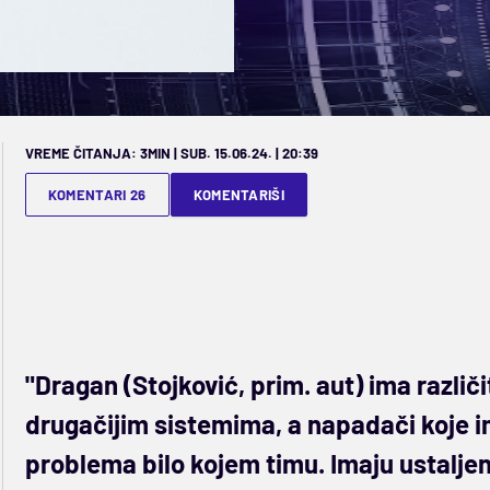
VREME ČITANJA: 3MIN | SUB. 15.06.24. | 20:39
KOMENTARI 26
KOMENTARIŠI
"Dragan (Stojković, prim. aut) ima različ
drugačijim sistemima, a napadači koje 
problema bilo kojem timu. Imaju ustaljen 