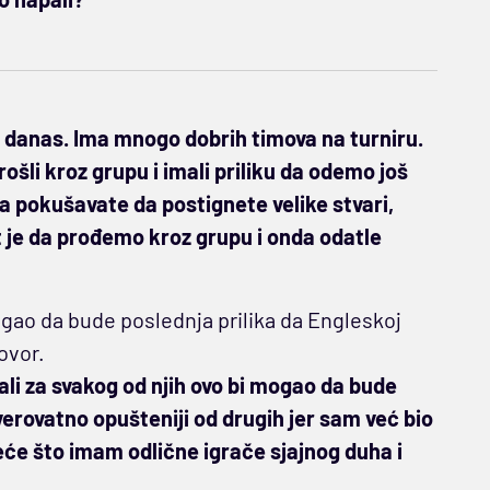
a danas. Ima mnogo dobrih timova na turniru.
li kroz grupu i imali priliku da odemo još
a pokušavate da postignete velike stvari,
et je da prođemo kroz grupu i onda odatle
ao da bude poslednja prilika da Engleskoj
ovor.
ali za svakog od njih ovo bi mogao da bude
verovatno opušteniji od drugih jer sam već bio
reće što imam odlične igrače sjajnog duha i