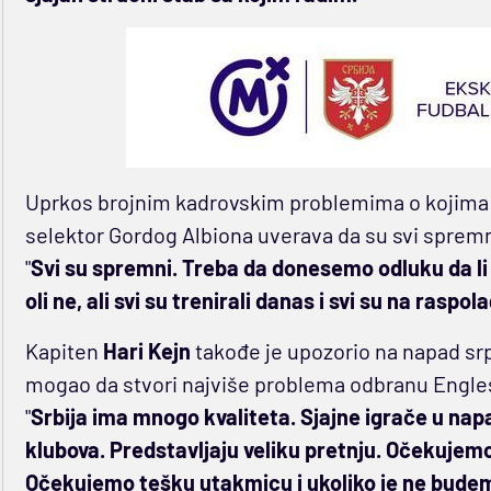
Uprkos brojnim kadrovskim problemima o kojima su
selektor Gordog Albiona uverava da su svi spremn
"
Svi su spremni. Treba da donesemo odluku da l
oli ne, ali svi su trenirali danas i svi su na raspol
Kapiten
Hari Kejn
takođe je upozorio na napad srp
mogao da stvori najviše problema odbranu Engle
"
Srbija ima mnogo kvaliteta. Sjajne igrače u napa
klubova. Predstavljaju veliku pretnju. Očekujemo 
Očekujemo tešku utakmicu i ukoliko je ne budem