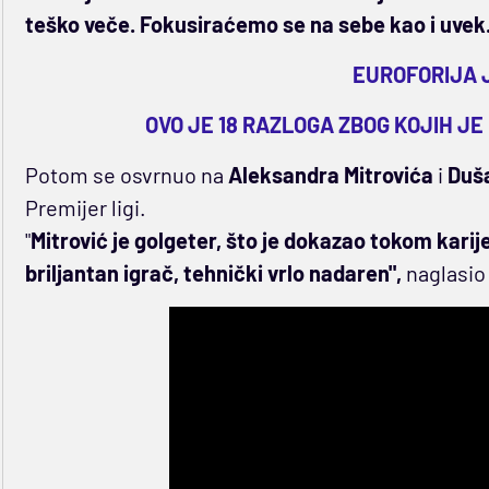
teško veče. Fokusiraćemo se na sebe kao i uvek.
EUROFORIJA 
OVO JE 18 RAZLOGA ZBOG KOJIH JE
Potom se osvrnuo na
Aleksandra Mitrovića
i
Duš
Premijer ligi.
"
Mitrović je golgeter, što je dokazao tokom karije
briljantan igrač, tehnički vrlo nadaren",
naglasio 