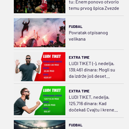
tu: Enem ponovo otvorio
temu prvog špica Zvezde
FUDBAL
Povratak otpisanog
velikana
EXTRA TIME
LUDI TIKET (-), nedelja,
139.461 dinara: Mogli su
da izdrže još deset
minuta
EXTRA TIME
LUDI TIKET, nedelja,
125.716 dinara: Kad
dočekaš Cvajtu i kreneš
da ređaš
FUDBAL