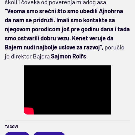
školi i čoveka od poverenja mladog asa.
“Veoma smo srećni što smo ubedili Ajnohrna
da nam se pridruži. Imali smo kontakte sa
njegovom porodicom još pre godinu dana i tada
smo ostvarili dobru vezu. Kenet veruje da
Bajern nudi najbolje uslove za razvoj”,
poručio
je direktor Bajera
Sajmon Rolfs
.
TAGOVI