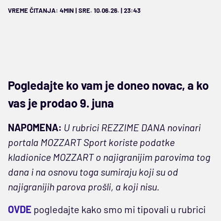
VREME ČITANJA: 4MIN | SRE. 10.06.26. | 23:43
Pogledajte ko vam je doneo novac, a ko
vas je prodao 9. juna
NAPOMENA:
U rubrici REZZIME DANA novinari
portala MOZZART Sport koriste podatke
kladionice MOZZART o najigranijim parovima tog
dana i na osnovu toga sumiraju koji su od
najigranijih parova prošli, a koji nisu.
OVDE
pogledajte kako smo mi tipovali u rubrici