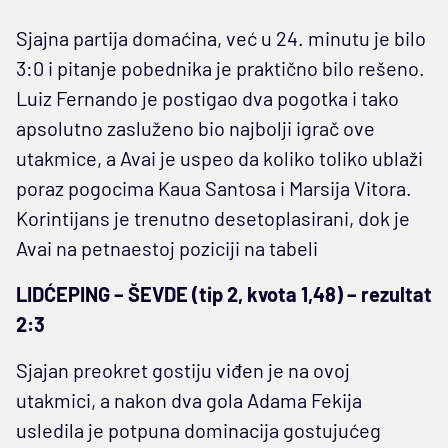
Sjajna partija domaćina, već u 24. minutu je bilo
3:0 i pitanje pobednika je praktično bilo rešeno.
Luiz Fernando je postigao dva pogotka i tako
apsolutno zasluženo bio najbolji igrač ove
utakmice, a Avai je uspeo da koliko toliko ublaži
poraz pogocima Kaua Santosa i Marsija Vitora.
Korintijans je trenutno desetoplasirani, dok je
Avai na petnaestoj poziciji na tabeli
LIDĆEPING – ŠEVDE (tip 2, kvota 1,48) – rezultat
2:3
Sjajan preokret gostiju viđen je na ovoj
utakmici, a nakon dva gola Adama Fekija
usledila je potpuna dominacija gostujućeg