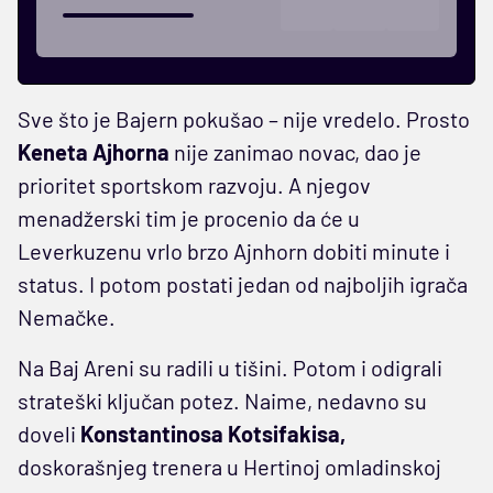
Sve što je Bajern pokušao – nije vredelo. Prosto
Keneta Ajhorna
nije zanimao novac, dao je
prioritet sportskom razvoju. A njegov
menadžerski tim je procenio da će u
Leverkuzenu vrlo brzo Ajnhorn dobiti minute i
status. I potom postati jedan od najboljih igrača
Nemačke.
Na Baj Areni su radili u tišini. Potom i odigrali
strateški ključan potez. Naime, nedavno su
doveli
Konstantinosa Kotsifakisa,
doskorašnjeg trenera u Hertinoj omladinskoj