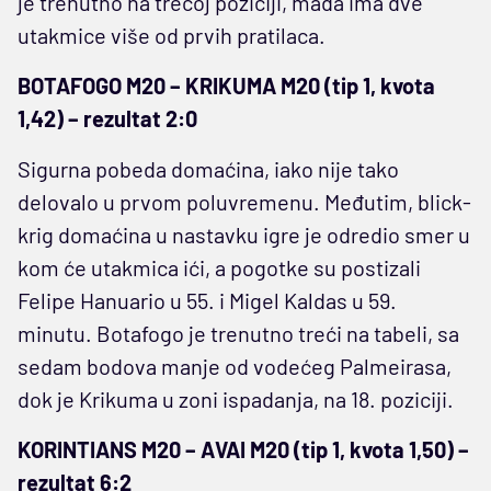
je trenutno na trećoj poziciji, mada ima dve
utakmice više od prvih pratilaca.
BOTAFOGO M20 – KRIKUMA M20 (tip 1, kvota
1,42) – rezultat 2:0
Sigurna pobeda domaćina, iako nije tako
delovalo u prvom poluvremenu. Međutim, blick-
krig domaćina u nastavku igre je odredio smer u
kom će utakmica ići, a pogotke su postizali
Felipe Hanuario u 55. i Migel Kaldas u 59.
minutu. Botafogo je trenutno treći na tabeli, sa
sedam bodova manje od vodećeg Palmeirasa,
dok je Krikuma u zoni ispadanja, na 18. poziciji.
KORINTIANS M20 – AVAI M20 (tip 1, kvota 1,50) –
rezultat 6:2