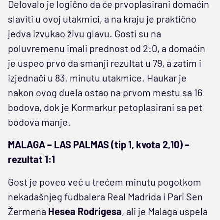
Delovalo je logično da će prvoplasirani domaćin
slaviti u ovoj utakmici, a na kraju je praktično
jedva izvukao živu glavu. Gosti su na
poluvremenu imali prednost od 2:0, a domaćin
je uspeo prvo da smanji rezultat u 79, a zatim i
izjednači u 83. minutu utakmice. Haukar je
nakon ovog duela ostao na prvom mestu sa 16
bodova, dok je Kormarkur petoplasirani sa pet
bodova manje.
MALAGA – LAS PALMAS (tip 1, kvota 2,10) –
rezultat 1:1
Gost je poveo već u trećem minutu pogotkom
nekadašnjeg fudbalera Real Madrida i Pari Sen
Žermena
Hesea Rodrigesa
, ali je Malaga uspela