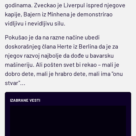
godinama. Zveckao je Liverpul ispred njegove
kapije, Bajern iz Minhena je demonstrirao
vidljivu i nevidljivu silu.
Pokušao je da na razne načine ubedi
doskorašnjeg člana Herte iz Berlina da je za
njegov razvoj najbolje da dođe u bavarsku
mašineriju. Ali pošten svet bi rekao – mali je
dobro dete, mali je hrabro dete, mali ima "onu
stvar"...
IZABRANE VESTI