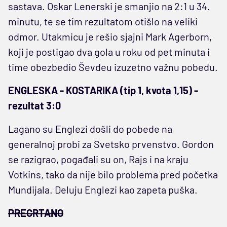
sastava. Oskar Lenerski je smanjio na 2:1 u 34.
minutu, te se tim rezultatom otišlo na veliki
odmor. Utakmicu je rešio sjajni Mark Agerborn,
koji je postigao dva gola u roku od pet minuta i
time obezbedio Ševdeu izuzetno važnu pobedu.
ENGLESKA - KOSTARIKA (tip 1, kvota 1,15) -
rezultat 3:0
Lagano su Englezi došli do pobede na
generalnoj probi za Svetsko prvenstvo. Gordon
se razigrao, pogađali su on, Rajs i na kraju
Votkins, tako da nije bilo problema pred početka
Mundijala. Deluju Englezi kao zapeta puška.
PRECRTANO