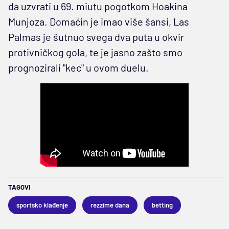
da uzvrati u 69. miutu pogotkom Hoakina
Munjoza. Domaćin je imao više šansi, Las
Palmas je šutnuo svega dva puta u okvir
protivničkog gola, te je jasno zašto smo
prognozirali "kec" u ovom duelu.
TAGOVI
sportsko klađenje
rezzime dana
betting