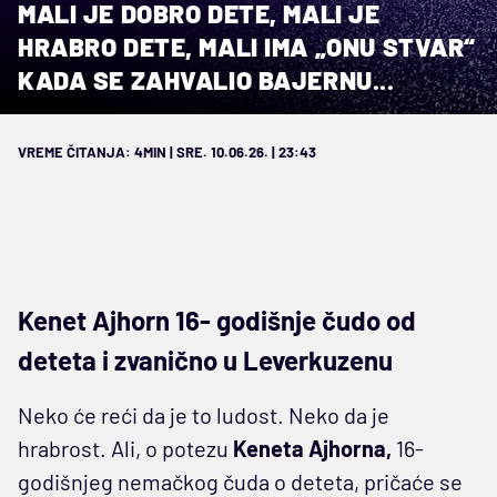
MALI JE DOBRO DETE, MALI JE
HRABRO DETE, MALI IMA „ONU STVAR“
KADA SE ZAHVALIO BAJERNU...
VREME ČITANJA: 4MIN | SRE. 10.06.26. | 23:43
Kenet Ajhorn 16- godišnje čudo od
deteta i zvanično u Leverkuzenu
Neko će reći da je to ludost. Neko da je
hrabrost. Ali, o potezu
Keneta Ajhorna,
16-
godišnjeg nemačkog čuda o deteta, pričaće se