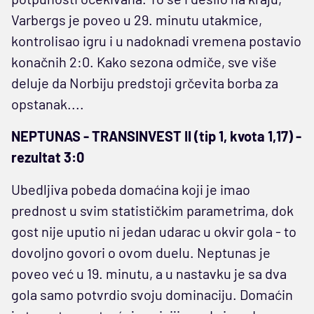
Varbergs je poveo u 29. minutu utakmice,
kontrolisao igru i u nadoknadi vremena postavio
konačnih 2:0. Kako sezona odmiče, sve više
deluje da Norbiju predstoji grčevita borba za
opstanak....
NEPTUNAS - TRANSINVEST II (tip 1, kvota 1,17) -
rezultat 3:0
Ubedljiva pobeda domaćina koji je imao
prednost u svim statističkim parametrima, dok
gost nije uputio ni jedan udarac u okvir gola - to
dovoljno govori o ovom duelu. Neptunas je
poveo već u 19. minutu, a u nastavku je sa dva
gola samo potvrdio svoju dominaciju. Domaćin