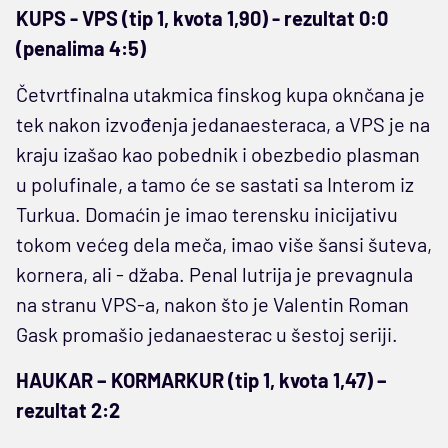
KUPS - VPS (tip 1, kvota 1,90) - rezultat 0:0
(penalima 4:5)
Četvrtfinalna utakmica finskog kupa oknčana je
tek nakon izvođenja jedanaesteraca, a VPS je na
kraju izašao kao pobednik i obezbedio plasman
u polufinale, a tamo će se sastati sa Interom iz
Turkua. Domaćin je imao terensku inicijativu
tokom većeg dela meča, imao više šansi šuteva,
kornera, ali - džaba. Penal lutrija je prevagnula
na stranu VPS-a, nakon što je Valentin Roman
Gask promašio jedanaesterac u šestoj seriji.
HAUKAR – KORMARKUR (tip 1, kvota 1,47) –
rezultat 2:2