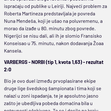
ispraćaju od publike u Leiriji. Najveći problem za
Roberta Martineza predstavljala je povreda
Nuna Mendeša, koji je ušao na poluvremenu, a
morao da izađe u 80. minutu zbog povrede.
Nigerijci se nisu dali, ali ih je slomio Fransisko
Konseisao u 75. minutu, nakon dodavanja Žoaa
Kansela.
VARBERGS - NORBI (tip 1, kvota 1,63) - rezultat
2:0
Bio je ovo duel između prvoplasirane ekipe
druge lige švedskog šampionata i tima koji se
nalazi u zoni ispadanja, te je apsolutno jasno
zašto je ubedljiva pobeda domaćina bila u
potpunosti očekivana. To se i desilo na kraju,