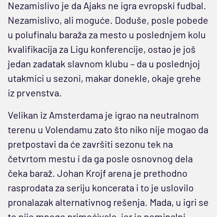
Nezamislivo je da Ajaks ne igra evropski fudbal.
Nezamislivo, ali moguće. Doduše, posle pobede
u polufinalu baraža za mesto u poslednjem kolu
kvalifikacija za Ligu konferencije, ostao je još
jedan zadatak slavnom klubu – da u poslednjoj
utakmici u sezoni, makar donekle, okaje grehe
iz prvenstva.
Velikan iz Amsterdama je igrao na neutralnom
terenu u Volendamu zato što niko nije mogao da
pretpostavi da će završiti sezonu tek na
četvrtom mestu i da ga posle osnovnog dela
čeka baraž. Johan Krojf arena je prethodno
rasprodata za seriju koncerata i to je uslovilo
pronalazak alternativnog rešenja. Mada, u igri se
to nije mnogo primećivalo, jer je nominalni