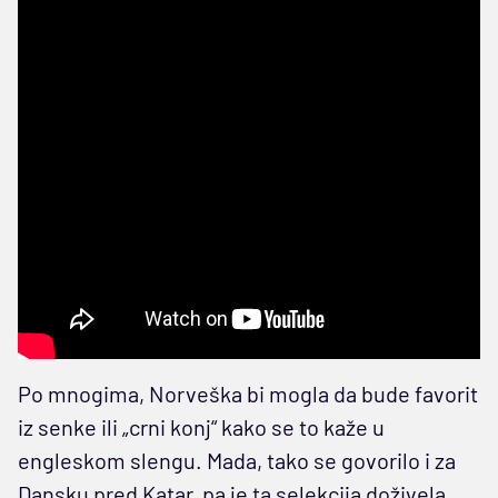
Po mnogima, Norveška bi mogla da bude favorit
iz senke ili „crni konj“ kako se to kaže u
engleskom slengu. Mada, tako se govorilo i za
Dansku pred Katar, pa je ta selekcija doživela