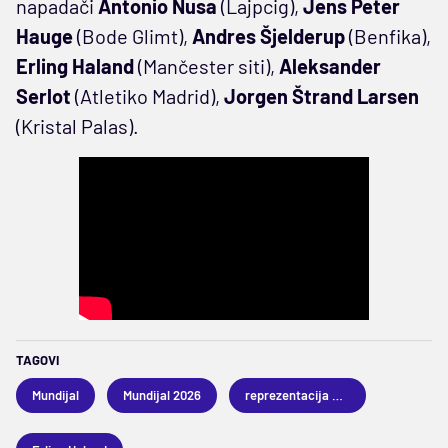
napadači
Antonio Nusa
(Lajpcig),
Jens Peter
Hauge
(Bode Glimt),
Andres Šjelderup
(Benfika),
Erling Haland
(Mančester siti),
Aleksander
Serlot
(Atletiko Madrid),
Jorgen Štrand Larsen
(Kristal Palas).
TAGOVI
Mundijal
Mundijal 2026
reprezentacija Norveške