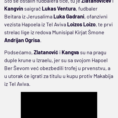
Što se ostalih fudbalera tiče, tu je
Zlatanovićev
i
Kangvin
saigrač
Lukas Ventura
, fudbaler
Beitara iz Jerusalima
Luka Gadrani
, ofanzivni
vezista Hapoela iz Tel Aviva
Loizos Loizo
, te prvi
strelac lige iz redova Munisipal Kirjat Šmone
Andrijan Ogrisa
.
Podsećamo,
Zlatanović
i
Kangva
su na pragu
duple krune u Izraelu, jer su sa svojom Hapoel
Ber Ševom već obezbedili trofej u prvenstvu, a
u utorak će igrati za titulu u kupu protiv Makabija
iz Tel Aviva.