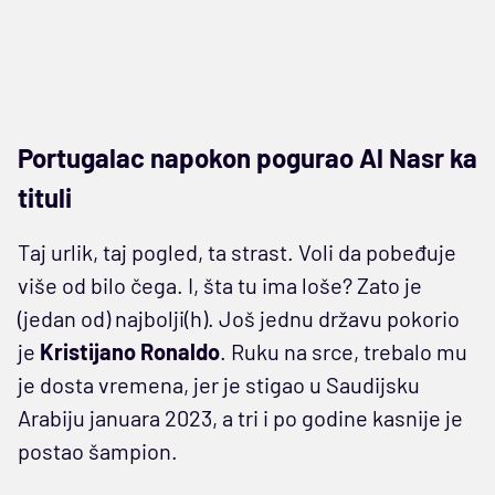
Portugalac napokon pogurao Al Nasr ka
tituli
Taj urlik, taj pogled, ta strast. Voli da pobeđuje
više od bilo čega. I, šta tu ima loše? Zato je
(jedan od) najbolji(h). Još jednu državu pokorio
je
Kristijano Ronaldo
. Ruku na srce, trebalo mu
je dosta vremena, jer je stigao u Saudijsku
Arabiju januara 2023, a tri i po godine kasnije je
postao šampion.