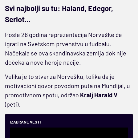
Svi najbolji su tu: Haland, Edegor,
Serlot...
Posle 28 godina reprezentacija Norveške će
igrati na Svetskom prvenstvu u fudbalu.
Načekala se ova skandinavska zemlja dok nije
dočekala nove heroje nacije.
Velika je to stvar za Norvešku, tolika da je
motivacioni govor povodom puta na Mundijal, u
promotivnom spotu, održao
Kralj Harald V
(peti).
IZABRANE VESTI