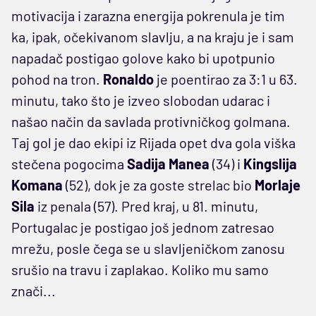
motivacija i zarazna energija pokrenula je tim
ka, ipak, očekivanom slavlju, a na kraju je i sam
napadač postigao golove kako bi upotpunio
pohod na tron.
Ronaldo
je poentirao za 3:1 u 63.
minutu, tako što je izveo slobodan udarac i
našao način da savlada protivničkog golmana.
Taj gol je dao ekipi iz Rijada opet dva gola viška
stečena pogocima
Sadija Manea
(34) i
Kingslija
Komana
(52), dok je za goste strelac bio
Morlaje
Sila
iz penala (57). Pred kraj, u 81. minutu,
Portugalac je postigao još jednom zatresao
mrežu, posle čega se u slavljeničkom zanosu
srušio na travu i zaplakao. Koliko mu samo
znači...