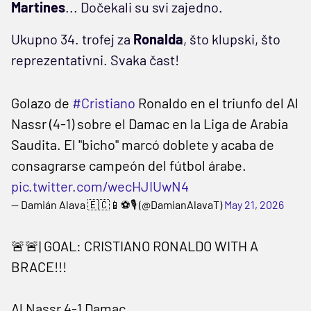
Martines
... Dočekali su svi zajedno.
Ukupno 34. trofej za
Ronalda
, što klupski, što
reprezentativni. Svaka čast!
Golazo de
#Cristiano
Ronaldo en el triunfo del Al
Nassr (4-1) sobre el Damac en la Liga de Arabia
Saudita. El "bicho" marcó doblete y acaba de
consagrarse campeón del fútbol árabe.
pic.twitter.com/wecHJIUwN4
— Damián Alava 🇪🇨📱⚽🎙️ (@DamianAlavaT)
May 21, 2026
🚨🚨| GOAL: CRISTIANO RONALDO WITH A
BRACE!!!
Al Nassr 4-1 Damac