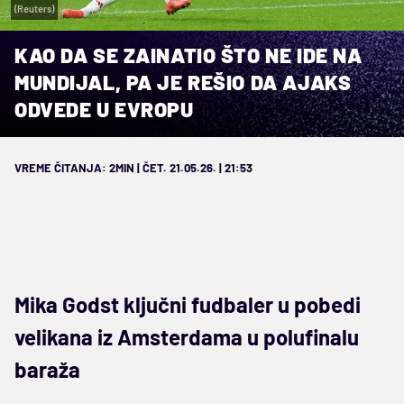
(Reuters)
KAO DA SE ZAINATIO ŠTO NE IDE NA
MUNDIJAL, PA JE REŠIO DA AJAKS
ODVEDE U EVROPU
VREME ČITANJA: 2MIN | ČET. 21.05.26. | 21:53
Mika Godst ključni fudbaler u pobedi
velikana iz Amsterdama u polufinalu
baraža