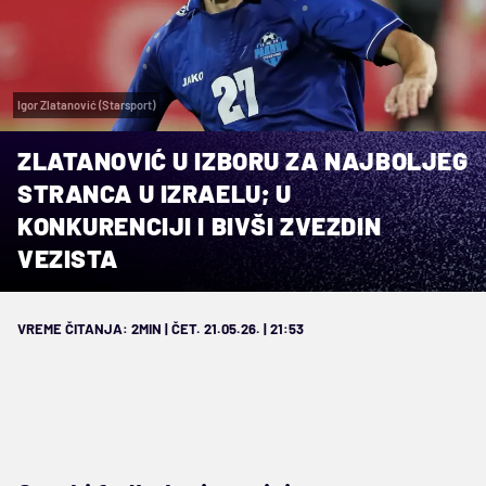
Igor Zlatanović (Starsport)
ZLATANOVIĆ U IZBORU ZA NAJBOLJEG
STRANCA U IZRAELU; U
KONKURENCIJI I BIVŠI ZVEZDIN
VEZISTA
VREME ČITANJA: 2MIN | ČET. 21.05.26. | 21:53