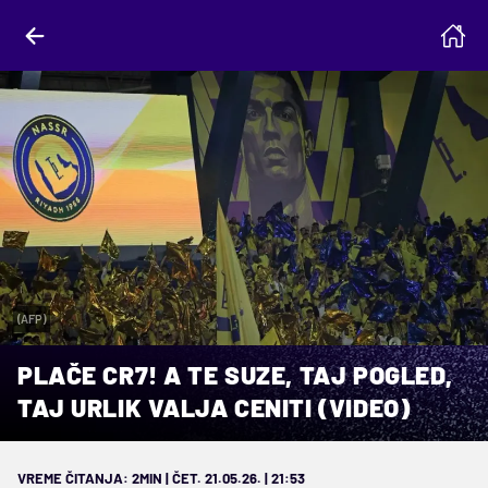
(AFP)
PLAČE CR7! A TE SUZE, TAJ POGLED,
TAJ URLIK VALJA CENITI (VIDEO)
VREME ČITANJA: 2MIN | ČET. 21.05.26. | 21:53