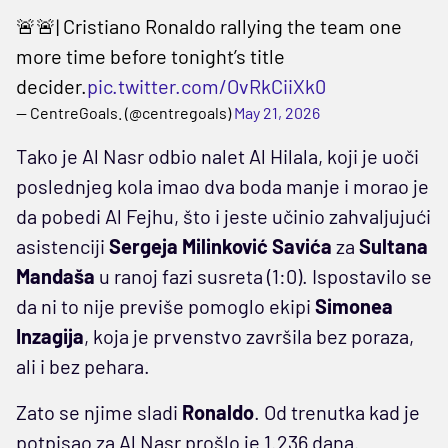
🚨🚨| Cristiano Ronaldo rallying the team one
more time before tonight’s title
decider.
pic.twitter.com/OvRkCiiXk0
— CentreGoals. (@centregoals)
May 21, 2026
Tako je Al Nasr odbio nalet Al Hilala, koji je uoči
poslednjeg kola imao dva boda manje i morao je
da pobedi Al Fejhu, što i jeste učinio zahvaljujući
asistenciji
Sergeja Milinković Savića
za
Sultana
Mandaša
u ranoj fazi susreta (1:0). Ispostavilo se
da ni to nije previše pomoglo ekipi
Simonea
Inzagija
, koja je prvenstvo završila bez poraza,
ali i bez pehara.
Zato se njime sladi
Ronaldo
. Od trenutka kad je
potpisao za Al Nasr prošlo je 1.236 dana.