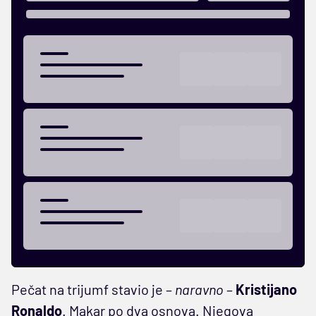
Pečat na trijumf stavio je –
naravno
–
Kristijano
Ronaldo
. Makar po dva osnova. Njegova