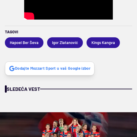
TAGOVI
Hapoel Ber Ševa
Igor Zlatanović
Kings Kangva
Dodajte Mozzart Sport u vaš Google izbor
SLEDEĆA VEST