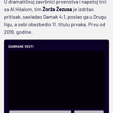
U dramatičnoj završnici prvenstva i napetoj trci
sa Al Hilalom, tim
Žorža Žezusa
je izdržao
pritisak, savladao Damak 4:1, poslao ga u Drugu
ligu, a sebi obezbedio 11. titulu prvaka. Prvu od
2019. godine.
IZABRANE VESTI