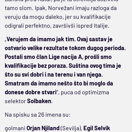
tamo slom. Ipak, Norvežani imaju razloga da
veruju da mogu daleko, jer su kvalifikacije
odigrali perfektno, završivši ispred Italije.
„
Verujem da imamo jak tim. Ovaj sastav je
ostvario velike rezultate tokom dugog perioda.
Postali smo član Lige nacija A, prošli smo
kvalifikacije bez poraza. Suština ovog tima je
što su svi dobri i na terenu i van njega.
Smatram da imamo nešto što bi moglo da
donese dobre stvari
“, puca od optimizma
selektor
Solbaken
.
Na spisku sa 26 imena su:
golmani
Orjan Njiland
(Sevilja),
Egil Selvik