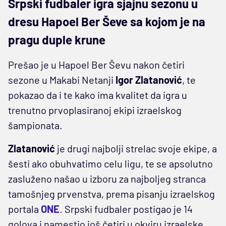
Srpski fudbaler igra sjajnu sezonu u
dresu Hapoel Ber Ševe sa kojom je na
pragu duple krune
Prešao je u Hapoel Ber Ševu nakon četiri
sezone u Makabi Netanji
Igor Zlatanović
, te
pokazao da i te kako ima kvalitet da igra u
trenutno prvoplasiranoj ekipi izraelskog
šampionata.
Zlatanović
je drugi najbolji strelac svoje ekipe, a
šesti ako obuhvatimo celu ligu, te se apsolutno
zasluženo našao u izboru za najboljeg stranca
tamošnjeg prvenstva, prema pisanju izraelskog
portala
ONE
. Srpski fudbaler postigao je 14
golova i namestio još četiri u okviru izraelske