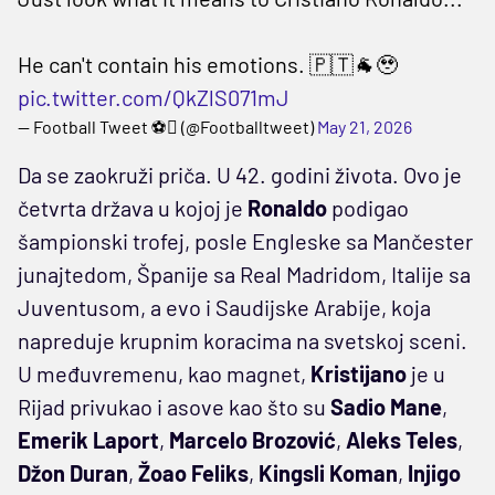
He can't contain his emotions. 🇵🇹🐐🥹
pic.twitter.com/QkZlS071mJ
— Football Tweet ⚽ (@Footballtweet)
May 21, 2026
Da se zaokruži priča. U 42. godini života. Ovo je
četvrta država u kojoj je
Ronaldo
podigao
šampionski trofej, posle Engleske sa Mančester
junajtedom, Španije sa Real Madridom, Italije sa
Juventusom, a evo i Saudijske Arabije, koja
napreduje krupnim koracima na svetskoj sceni.
U međuvremenu, kao magnet,
Kristijano
je u
Rijad privukao i asove kao što su
Sadio Mane
,
Emerik Laport
,
Marcelo Brozović
,
Aleks
Teles
,
Džon Duran
,
Žoao Feliks
,
Kingsli Koman
,
Injigo