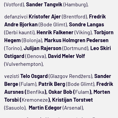
(Votford),
Sander
Tangvik
(Hamburg),
defanzivci
Kristofer Ajer
(Brentford),
Fredrik
Andre Bjorkan
(Bode Glimt),
Sondre Langas
(Derbi kaunti),
Henrik Falkener
(Viking),
Torbjorn
Hegem
(Bolonja),
Markus Holmgren Pedersen
(Torino),
Julijan Rajerson
(Dortmund),
Leo Skiri
Ostigard
(Đenova),
David Meler Volf
(Vulverhempton),
vezisti
Telo Osgard
(Glazgov Rendžers),
Sander
Berge
(Fulam),
Patrik Berg
(Bode Glimt),
Fredrik
Aursnes (
Benfika
), Oskar Bob (
Fulam
), Morten
Torsbi (
Kremoneze
), Kristijan
Torstvet
(Sasuolo),
Martin Edegor
(Arsenal),