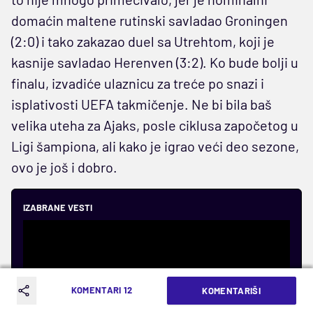
domaćin maltene rutinski savladao Groningen
(2:0) i tako zakazao duel sa Utrehtom, koji je
kasnije savladao Herenven (3:2). Ko bude bolji u
finalu, izvadiće ulaznicu za treće po snazi i
isplativosti UEFA takmičenje. Ne bi bila baš
velika uteha za Ajaks, posle ciklusa započetog u
Ligi šampiona, ali kako je igrao veći deo sezone,
ovo je još i dobro.
IZABRANE VESTI
KOMENTARI 12
KOMENTARIŠI