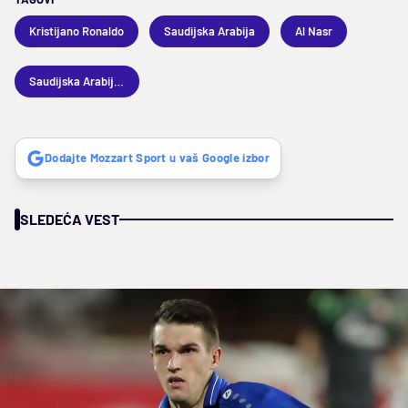
Kristijano Ronaldo
Saudijska Arabija
Al Nasr
Saudijska Arabija 1
Dodajte Mozzart Sport u vaš Google izbor
SLEDEĆA VEST