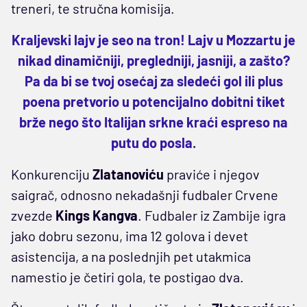
treneri, te stručna komisija.
Kraljevski lajv je seo na tron! Lajv u Mozzartu je
nikad dinamičniji, pregledniji, jasniji, a zašto?
Pa da bi se tvoj osećaj za sledeći gol ili plus
poena pretvorio u potencijalno dobitni tiket
brže nego što Italijan srkne kraći espreso na
putu do posla.
Konkurenciju
Zlatanoviću
praviće i njegov
saigrač, odnosno nekadašnji fudbaler Crvene
zvezde
Kings Kangva
. Fudbaler iz Zambije igra
jako dobru sezonu, ima 12 golova i devet
asistencija, a na poslednjih pet utakmica
namestio je četiri gola, te postigao dva.