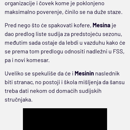
organizacije i čovek kome je poklonjeno
maksimalno poverenje, činilo se na duže staze.
Pred nego što će spakovati kofere,
Mesina
je
dao predlog liste sudija za predstojeću sezonu,
međutim sada ostaje da lebdi u vazduhu kako će
se prema tom predlogu odnositi nadležni u FSS,
pa i novi komesar.
Uveliko se spekuliše da će i
Mesinin
naslednik
biti stranac, no postoji i škola mišljenja da šansu
treba dati nekom od domaćih sudijskih
stručnjaka.