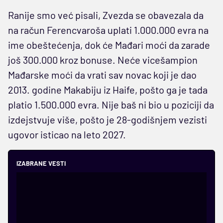
Ranije smo već pisali, Zvezda se obavezala da
na račun Ferencvaroša uplati 1.000.000 evra na
ime obeštećenja, dok će Mađari moći da zarade
još 300.000 kroz bonuse. Neće vicešampion
Mađarske moći da vrati sav novac koji je dao
2013. godine Makabiju iz Haife, pošto ga je tada
platio 1.500.000 evra. Nije baš ni bio u poziciji da
izdejstvuje više, pošto je 28-godišnjem vezisti
ugovor isticao na leto 2027.
IZABRANE VESTI