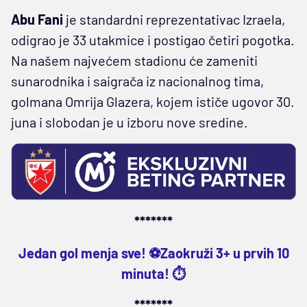
Abu Fani
je standardni reprezentativac Izraela,
odigrao je 33 utakmice i postigao četiri pogotka.
Na našem najvećem stadionu će zameniti
sunarodnika i saigrača iz nacionalnog tima,
golmana Omrija Glazera, kojem ističe ugovor 30.
juna i slobodan je u izboru nove sredine.
*******
Jedan gol menja sve! ⚽Zaokruži 3+ u prvih 10
minuta! ⏱️
*******