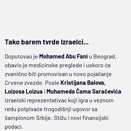
Tako barem tvrde Izraelci...
Doputovao je
Mohamed Abu Fani
u Beograd,
obavio je medicinske preglede i uskoro će
zvanično biti promovisan u novo pojačanje
Crvene zvezde. Posle
Kristijana Balova,
Loizosa Loizua
i
Muhameda Čama Saračevića
izraelski reprezentativac koji igra u veznom
redu potpisaće trogodišnji ugovor sa
šampionom Srbije. Stižu i novi finansijski
podaci.