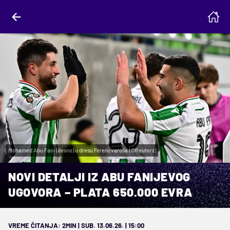
Mohamed Abu Fani (desno) u dresu Ferencvaroša (©Reuters)
NOVI DETALJI IZ ABU FANIJEVOG
UGOVORA – PLATA 650.000 EVRA
VREME ČITANJA: 2MIN | SUB. 13.06.26. | 15:00