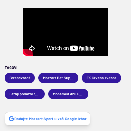
TAGOVI
Ferencvaroš
Mozzart Bet Superliga
FK Crvena zvezda
Letnji prelazni rok 2026
Mohamed Abu Fani
Dodajte Mozzart Sport u vaš Google izbor