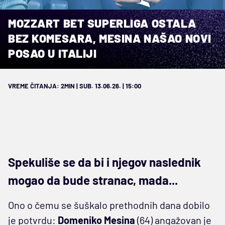
MOZZART BET SUPERLIGA OSTALA
BEZ KOMESARA, MESINA NAŠAO NOVI
POSAO U ITALIJI
VREME ČITANJA: 2MIN | SUB. 13.06.26. | 15:00
Spekuliše se da bi i njegov naslednik
mogao da bude stranac, mada...
Ono o čemu se šuškalo prethodnih dana dobilo
je potvrdu:
Domeniko Mesina
(64) angažovan je