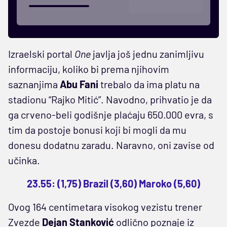
Izraelski portal
One
javlja još jednu zanimljivu
informaciju, koliko bi prema njihovim
saznanjima
Abu Fani
trebalo da ima platu na
stadionu “Rajko Mitić”. Navodno, prihvatio je da
ga crveno-beli godišnje plaćaju 650.000 evra, s
tim da postoje bonusi koji bi mogli da mu
donesu dodatnu zaradu. Naravno, oni zavise od
učinka.
23.55: (1,75) Brazil (3,60) Maroko (5,60)
Ovog 164 centimetara visokog vezistu trener
Zvezde
Dejan Stanković
odlično poznaje iz