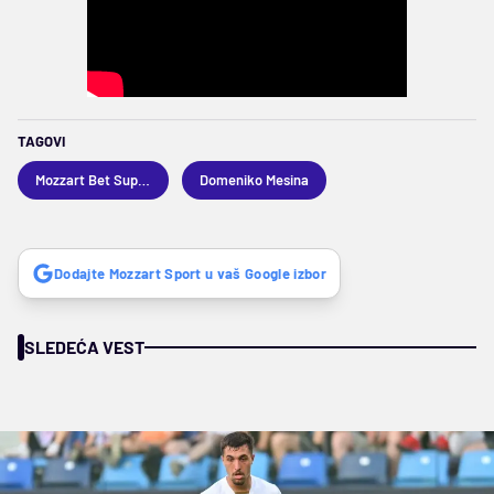
TAGOVI
Mozzart Bet Superliga
Domeniko Mesina
Dodajte Mozzart Sport u vaš Google izbor
SLEDEĆA VEST