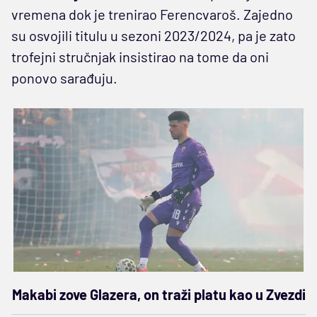
vremena dok je trenirao Ferencvaroš. Zajedno
su osvojili titulu u sezoni 2023/2024, pa je zato
trofejni stručnjak insistirao na tome da oni
ponovo sarađuju.
Makabi zove Glazera, on traži platu kao u Zvezdi