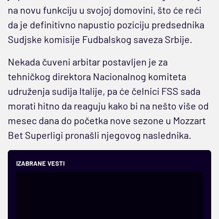
na novu funkciju u svojoj domovini, što će reći
da je definitivno napustio poziciju predsednika
Sudjske komisije Fudbalskog saveza Srbije.
Nekada čuveni arbitar postavljen je za
tehničkog direktora Nacionalnog komiteta
udruženja sudija Italije, pa će čelnici FSS sada
morati hitno da reaguju kako bi na nešto više od
mesec dana do početka nove sezone u Mozzart
Bet Superligi pronašli njegovog naslednika.
IZABRANE VESTI