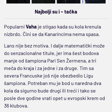
Najbolji su i – tačka
Popularni
Vaha
je stigao kada su kola krenula
nizbrdo. Čini se da Kanarincima nema spasa.
Lans nije bez motiva. I dalje matematički može
do senzacionalne titule, jer ima šest bodova
manje od šampiona Pari Sen Žermena, a tri
meča do kraja i za jedne i za druge. Tim sa
severa Francuske još nije obezbedio Ligu
šampiona. Potreban mu je bod u naredna dva
kola da sigurno bude drugi ili treći i tako se
posle dve godine vrati opet u evropski krem od
36 klubova.