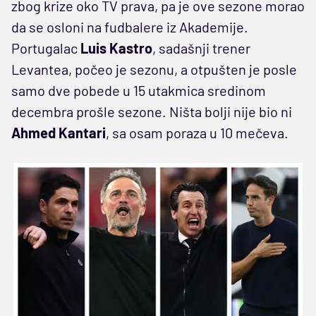
zbog krize oko TV prava, pa je ove sezone morao
da se osloni na fudbalere iz Akademije.
Portugalac
Luis Kastro
, sadašnji trener
Levantea, počeo je sezonu, a otpušten je posle
samo dve pobede u 15 utakmica sredinom
decembra prošle sezone. Ništa bolji nije bio ni
Ahmed Kantari
, sa osam poraza u 10 mečeva.