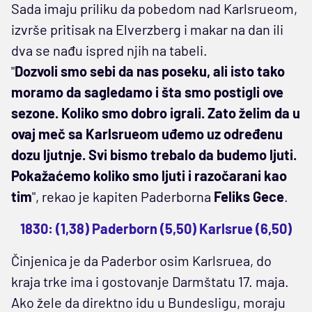
Sada imaju priliku da pobedom nad Karlsrueom,
izvrše pritisak na Elverzberg i makar na dan ili
dva se nađu ispred njih na tabeli.
"
Dozvoli smo sebi da nas poseku, ali isto tako
moramo da sagledamo i šta smo postigli ove
sezone. Koliko smo dobro igrali. Zato želim da u
ovaj meč sa Karlsrueom uđemo uz određenu
dozu ljutnje. Svi bismo trebalo da budemo ljuti.
Pokažaćemo koliko smo ljuti i razočarani kao
tim
", rekao je kapiten Paderborna
Feliks Gece
.
1830: (1,38) Paderborn (5,50) Karlsrue (6,50)
Činjenica je da Paderbor osim Karlsruea, do
kraja trke ima i gostovanje Darmštatu 17. maja.
Ako žele da direktno idu u Bundesligu, moraju