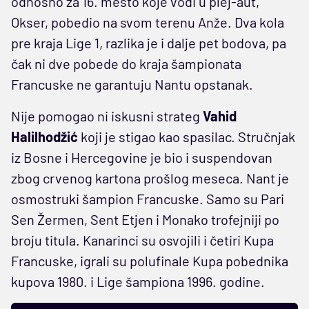
odnosno za 16. mesto koje vodi u plej-aut,
Okser, pobedio na svom terenu Anže. Dva kola
pre kraja Lige 1, razlika je i dalje pet bodova, pa
čak ni dve pobede do kraja šampionata
Francuske ne garantuju Nantu opstanak.
Nije pomogao ni iskusni strateg
Vahid
Halilhodžić
koji je stigao kao spasilac. Stručnjak
iz Bosne i Hercegovine je bio i suspendovan
zbog crvenog kartona prošlog meseca. Nant je
osmostruki šampion Francuske. Samo su Pari
Sen Žermen, Sent Etjen i Monako trofejniji po
broju titula. Kanarinci su osvojili i četiri Kupa
Francuske, igrali su polufinale Kupa pobednika
kupova 1980. i Lige šampiona 1996. godine.