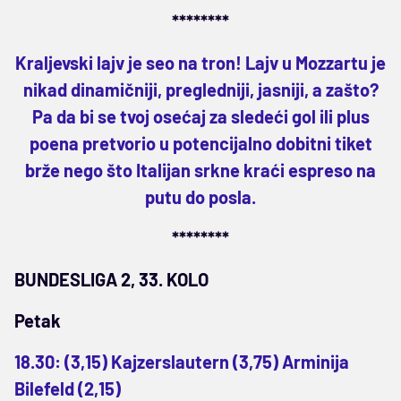
********
Kraljevski lajv je seo na tron! Lajv u Mozzartu je
nikad dinamičniji, pregledniji, jasniji, a zašto?
Pa da bi se tvoj osećaj za sledeći gol ili plus
poena pretvorio u potencijalno dobitni tiket
brže nego što Italijan srkne kraći espreso na
putu do posla.
********
BUNDESLIGA 2, 33. KOLO
Petak
18.30: (3,15) Kajzerslautern (3,75) Arminija
Bilefeld (2,15)