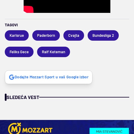
TAGOVI
Karlsrue
Paderborn
Cvajta
Bundesliga 2
Feliks Gece
Ralf Keteman
Dodajte Mozzart Sport u vaš Google izbor
SLEDEĆA VEST