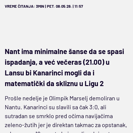
VREME ČITANJA: 3MIN | PET. 08.05.26. | 11:57
Nant ima minimalne šanse da se spasi
ispadanja, a već večeras (21.00) u
Lansu bi Kanarinci mogli da i
matematički da skliznu u Ligu 2
Prošle nedelje je Olimpik Marselj demoliran u
Nantu. Kanarinci su slavili sa čak 3:0, ali
sutradan se smrklo pred očima navijačima
zeleno-žutih jer je direktan takmac za opstanak,