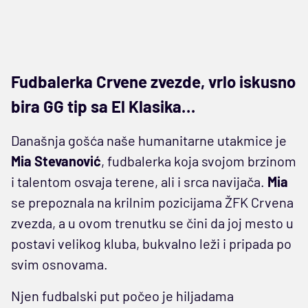
Fudbalerka Crvene zvezde, vrlo iskusno
bira GG tip sa El Klasika…
Današnja gošća naše humanitarne utakmice je
Mia Stevanović
, fudbalerka koja svojom brzinom
i talentom osvaja terene, ali i srca navijača.
Mia
se prepoznala na krilnim pozicijama ŽFK Crvena
zvezda, a u ovom trenutku se čini da joj mesto u
postavi velikog kluba, bukvalno leži i pripada po
svim osnovama.
Njen fudbalski put počeo je hiljadama