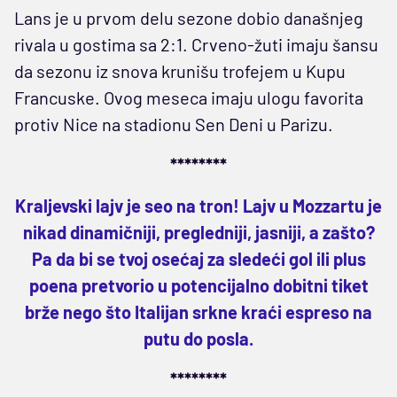
Lans je u prvom delu sezone dobio današnjeg
rivala u gostima sa 2:1. Crveno-žuti imaju šansu
da sezonu iz snova krunišu trofejem u Kupu
Francuske. Ovog meseca imaju ulogu favorita
protiv Nice na stadionu Sen Deni u Parizu.
********
Kraljevski lajv je seo na tron! Lajv u Mozzartu je
nikad dinamičniji, pregledniji, jasniji, a zašto?
Pa da bi se tvoj osećaj za sledeći gol ili plus
poena pretvorio u potencijalno dobitni tiket
brže nego što Italijan srkne kraći espreso na
putu do posla.
********