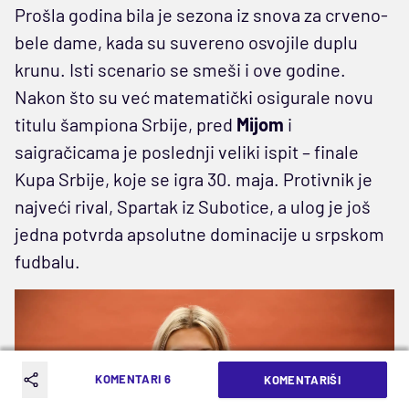
Prošla godina bila je sezona iz snova za crveno-
bele dame, kada su suvereno osvojile duplu
krunu. Isti scenario se smeši i ove godine.
Nakon što su već matematički osigurale novu
titulu šampiona Srbije, pred
Mijom
i
saigračicama je poslednji veliki ispit – finale
Kupa Srbije, koje se igra 30. maja. Protivnik je
najveći rival, Spartak iz Subotice, a ulog je još
jedna potvrda apsolutne dominacije u srpskom
fudbalu.
KOMENTARI 6
KOMENTARIŠI