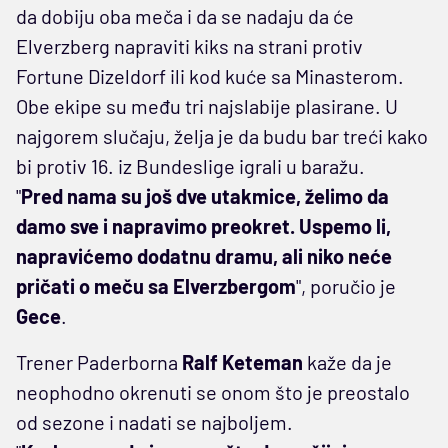
da dobiju oba meča i da se nadaju da će
Elverzberg napraviti kiks na strani protiv
Fortune Dizeldorf ili kod kuće sa Minasterom.
Obe ekipe su među tri najslabije plasirane. U
najgorem slučaju, želja je da budu bar treći kako
bi protiv 16. iz Bundeslige igrali u baražu.
"
Pred nama su još dve utakmice, želimo da
damo sve i napravimo preokret. Uspemo li,
napravićemo dodatnu dramu, ali niko neće
pričati o meču sa Elverzbergom
", poručio je
Gece
.
Trener Paderborna
Ralf Keteman
kaže da je
neophodno okrenuti se onom što je preostalo
od sezone i nadati se najboljem.