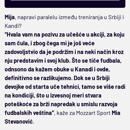
Mija
, napravi paralelu između treniranja u Srbiji i
Kandi?
“Hvala vam na pozivu za učešće u akciji, za koju
sam čula, i zbog čega mi je još veće
zadovoljstvio da je podržim i na neki način kroz
nju predstavim i svoj klub. Što se tiče fudbala,
odnsono da kažem obuke u Kanadi i ovde,
definitivno se razlikujemo. Dok se u Srbiji
devojke od starta uče tehnici, tamo se više radi
na kondiciji, što u izvesnoj meri stvara
poteškoće za brži napredak u smislu razvoja
fudbalskih veština”
, kaže za Mozzart Sport
Mia
Stevanović
.