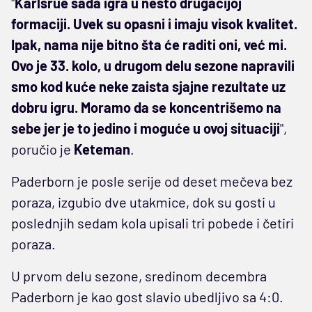
"
Karlsrue sada igra u nešto drugačijoj
formaciji. Uvek su opasni i imaju visok kvalitet.
Ipak, nama nije bitno šta će raditi oni, već mi.
Ovo je 33. kolo, u drugom delu sezone napravili
smo kod kuće neke zaista sjajne rezultate uz
dobru igru. Moramo da se koncentrišemo na
sebe jer je to jedino i moguće u ovoj situaciji
",
poručio je
Keteman
.
Paderborn je posle serije od deset mečeva bez
poraza, izgubio dve utakmice, dok su gosti u
poslednjih sedam kola upisali tri pobede i četiri
poraza.
U prvom delu sezone, sredinom decembra
Paderborn je kao gost slavio ubedljivo sa 4:0.