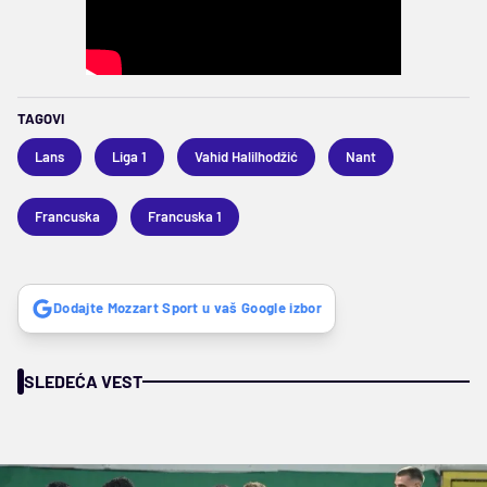
TAGOVI
Lans
Liga 1
Vahid Halilhodžić
Nant
Francuska
Francuska 1
Dodajte Mozzart Sport u vaš Google izbor
SLEDEĆA VEST