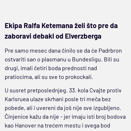
Ekipa Ralfa Ketemana želi što pre da
zaboravi debakl od Elverzberga
Pre samo mesec dana činilo se da će Padrbron
ostvariti san o plasmanu u Bundesligu. Bili su
drugi, imali četiri boda prednosti nad
pratiocima, ali su sve to prokockali.
U susret pretposlednjeg. 33. kola Cvajte protiv
Karlsruea ulaze skrhani posle tri meča bez
pobede, ali i uvereni da još nije sve izgubljeno.
Činjenice kažu da nije - jer imaju isti broj bodova
kao Hanover na trećem mestu i svega bod