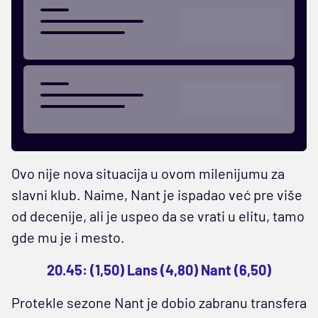
Ovo nije nova situacija u ovom milenijumu za
slavni klub. Naime, Nant je ispadao već pre više
od decenije, ali je uspeo da se vrati u elitu, tamo
gde mu je i mesto.
20.45: (1,50) Lans (4,80) Nant (6,50)
Protekle sezone Nant je dobio zabranu transfera