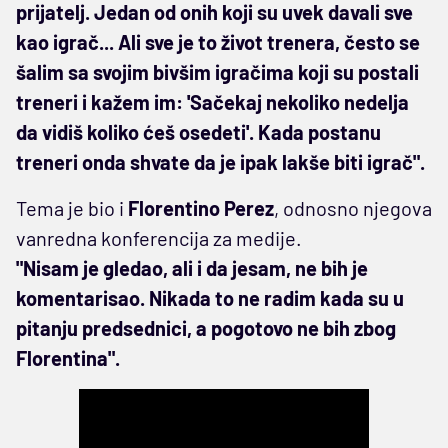
prijatelj. Jedan od onih koji su uvek davali sve
kao igrač... Ali sve je to život trenera, često se
šalim sa svojim bivšim igračima koji su postali
treneri i kažem im: 'Sačekaj nekoliko nedelja
da vidiš koliko ćeš osedeti'. Kada postanu
treneri onda shvate da je ipak lakše biti igrač".
Tema je bio i
Florentino Perez
, odnosno njegova
vanredna konferencija za medije.
"Nisam je gledao, ali i da jesam, ne bih je
komentarisao. Nikada to ne radim kada su u
pitanju predsednici, a pogotovo ne bih zbog
Florentina".