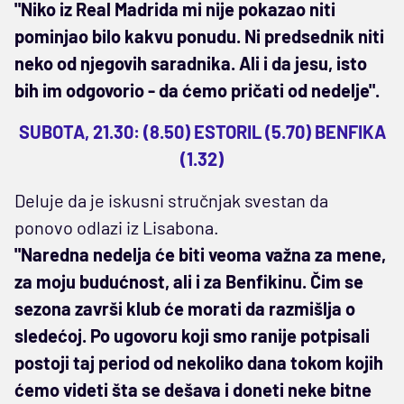
"Niko iz Real Madrida mi nije pokazao niti
pominjao bilo kakvu ponudu. Ni predsednik niti
neko od njegovih saradnika. Ali i da jesu, isto
bih im odgovorio - da ćemo pričati od nedelje".
SUBOTA, 21.30: (8.50) ESTORIL (5.70) BENFIKA
(1.32)
Deluje da je iskusni stručnjak svestan da
ponovo odlazi iz Lisabona.
"Naredna nedelja će biti veoma važna za mene,
za moju budućnost, ali i za Benfikinu. Čim se
sezona završi klub će morati da razmišlja o
sledećoj. Po ugovoru koji smo ranije potpisali
postoji taj period od nekoliko dana tokom kojih
ćemo videti šta se dešava i doneti neke bitne