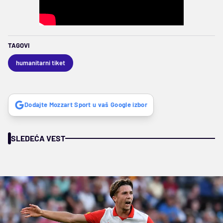
TAGOVI
humanitarni tiket
Dodajte Mozzart Sport u vaš Google izbor
SLEDEĆA VEST