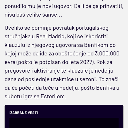
ponudilo mu je novi ugovor. Da li će ga prihvatiti,
nisu baš velike šanse...
Uveliko se pominje povratak portugalskog
stručnjaka u Real Madrid, koji će iskoristiti
klauzulu iz njegovog ugovora sa Benfikom po
kojoj može da ide za obeštećenje od 3.000.000
evra (pošto je potpisan do leta 2027). Rok za
pregovore i aktiviranje te klauzule je nedelju
dana od poslednje utakmice u sezoni. To znači
da će početi da teče u nedelju, pošto Benfika u
subotu igra sa Estorilom.
IZABRANE VESTI