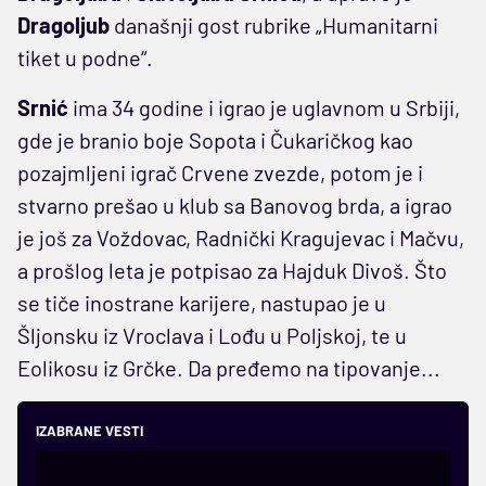
Dragoljub
današnji gost rubrike „Humanitarni
tiket u podne“.
Srnić
ima 34 godine i igrao je uglavnom u Srbiji,
gde je branio boje Sopota i Čukaričkog kao
pozajmljeni igrač Crvene zvezde, potom je i
stvarno prešao u klub sa Banovog brda, a igrao
je još za Voždovac, Radnički Kragujevac i Mačvu,
a prošlog leta je potpisao za Hajduk Divoš. Što
se tiče inostrane karijere, nastupao je u
Šljonsku iz Vroclava i Lođu u Poljskoj, te u
Eolikosu iz Grčke. Da pređemo na tipovanje...
IZABRANE VESTI