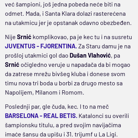
već šampioni, još jedna pobeda neće biti na
odmet. Mada, i Santa Klara dolazi rasterećena
na utakmicu jer je opstanak odavno obezbeđen.
Nije
Srnić
komplikovao, pa je kec tu i na susretu
JUVENTUS - FJORENTINA.
Za Staru damu je na
prošloj utakmici gol dao
Dušan Vlahović
, pa
Srnić
očigledno veruje u napadača da bi mogao
da zatrese mrežu bivšeg kluba i donese svom
timu nova tri boda u borbi za drugo mesto sa
Napolijem, Milanom i Romom.
Poslednji par, gle čuda, kec. I to na meč
BARSELONA - REAL BETIS.
Katalonci su overili
šampionsku titulu, a pred svojim navijačima
imaće šansu da upišu i 31. trijumf u La Ligi.