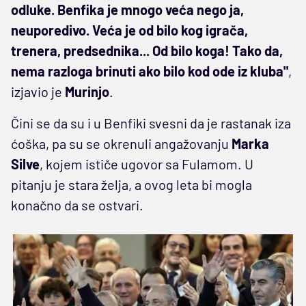
odluke. Benfika je mnogo veća nego ja,
neuporedivo. Veća je od bilo kog igrača,
trenera, predsednika... Od bilo koga! Tako da,
nema razloga brinuti ako bilo kod ode iz kluba"
,
izjavio je
Murinjo
.
Čini se da su i u Benfiki svesni da je rastanak iza
ćoška, pa su se okrenuli angažovanju
Marka
Silve
, kojem ističe ugovor sa Fulamom. U
pitanju je stara želja, a ovog leta bi mogla
konačno da se ostvari.