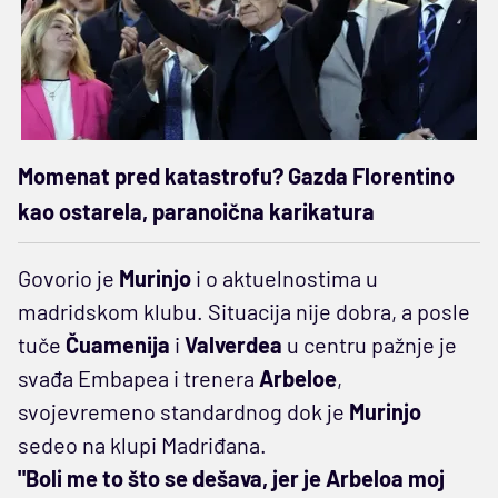
Momenat pred katastrofu? Gazda Florentino
kao ostarela, paranoična karikatura
Govorio je
Murinjo
i o aktuelnostima u
madridskom klubu. Situacija nije dobra, a posle
tuče
Čuamenija
i
Valverdea
u centru pažnje je
svađa Embapea i trenera
Arbeloe
,
svojevremeno standardnog dok je
Murinjo
sedeo na klupi Madriđana.
"Boli me to što se dešava, jer je Arbeloa moj