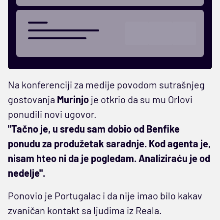
Na konferenciji za medije povodom sutrašnjeg
gostovanja
Murinjo
je otkrio da su mu Orlovi
ponudili novi ugovor.
"Tačno je, u sredu sam dobio od Benfike
ponudu za produžetak saradnje. Kod agenta je,
nisam hteo ni da je pogledam. Analiziraću je od
nedelje".
Ponovio je Portugalac i da nije imao bilo kakav
zvaničan kontakt sa ljudima iz Reala.