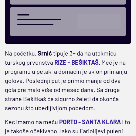
Na početku,
Srnić
tipuje 3+ da na utakmicu
turskog prvenstva
RIZE - BEŠIKTAŠ
.
Meč je na
programu u petak, a domaćin je sklon primanju
golova. Poslednji put je primio manje od dva
gola pre malo više od mesec dana. Sa druge
strane Bešitkaš će sigurno želeti da okonča
sezonu što ubedljivijom pobedom.
Kec imamo na meču
PORTO - SANTA KLARA
i to
je takoše očekivano. Iako su Fariolijevi puleni