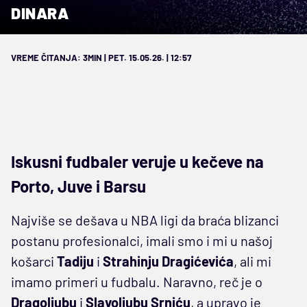
DINARA
VREME ČITANJA: 3MIN | PET. 15.05.26. | 12:57
Iskusni fudbaler veruje u kečeve na
Porto, Juve i Barsu
Najviše se dešava u NBA ligi da braća blizanci
postanu profesionalci, imali smo i mi u našoj
košarci
Tadiju
i
Strahinju Dragićevića
, ali mi
imamo primeri u fudbalu. Naravno, reč je o
Dragoljubu
i
Slavoljubu Srniću
, a upravo je