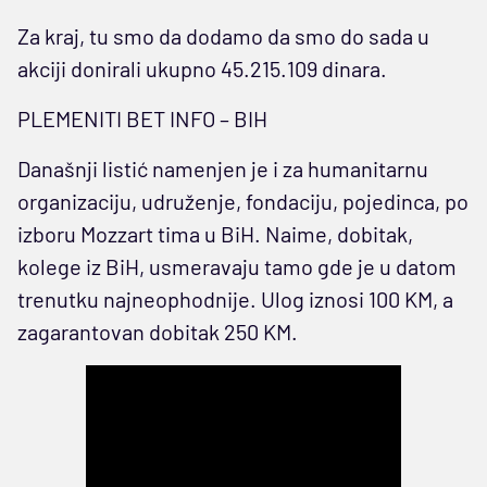
Za kraj, tu smo da dodamo da smo do sada u
akciji donirali ukupno 45.215.109 dinara.
PLEMENITI BET INFO – BIH
Današnji listić namenjen je i za humanitarnu
organizaciju, udruženje, fondaciju, pojedinca, po
izboru Mozzart tima u BiH. Naime, dobitak,
kolege iz BiH, usmeravaju tamo gde je u datom
trenutku najneophodnije. Ulog iznosi 100 KM, a
zagarantovan dobitak 250 KM.