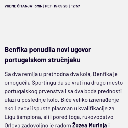
VREME ČITANJA: 3MIN | PET. 15.05.26. | 12:57
Benfika ponudila novi ugovor
portugalskom stručnjaku
Sa dva remija u prethodna dva kola, Benfika je
omogućila Sportingu da se vrati na drugo mesto
portugalskog prvenstva i sa dva boda prednosti
ulazi u poslednje kolo. Biće veliko iznenađenje
ako Lavovi ispuste plasman u kvalifikacije za
Ligu šampiona, ali i pored toga, rukovodstvo
Orlova zadovoljno je radom
Žozea Murinja
i