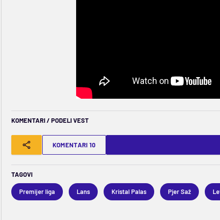
KOMENTARI / PODELI VEST
KOMENTARI 10
TAGOVI
Premijer liga
Lans
Kristal Palas
Pjer Saž