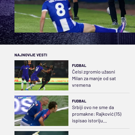
NAJNOVIJE VESTI
FUDBAL
Čelsi zgromio užasni
Milan za manje od sat
vremena
FUDBAL
Srbiji ovo ne sme da
promakne: Rajković (15)
ispisao istoriju
norveškog fudbala
(VIDEO)