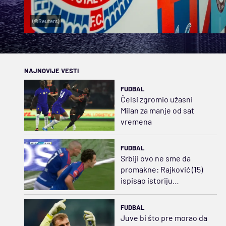
(©Reuters)
NAJNOVIJE VESTI
FUDBAL
Čelsi zgromio užasni
Milan za manje od sat
vremena
FUDBAL
Srbiji ovo ne sme da
promakne: Rajković (15)
ispisao istoriju
norveškog fudbala
(VIDEO)
FUDBAL
Juve bi što pre morao da