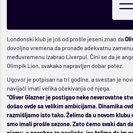
Londonski klub je još od prošle jeseni znao da
Oli
dovoljno vremena da pronađe adekvatnu zamenu. 
međuvremenu izabrao Liverpul. Čini se da je an
Olimpik Lion, svakako napravljen dobar potez.
Ugovor je potpisan na tri godine, a svestan je nov
navijači imati velika očekivanja od njega.
"Oliver Glazner je postigao neke neverovatne stv
došao ovde sa velikim ambicijama. Dinamika ovde j
razmišljamo isto tako. Želimo da u novom klub
smo imali prošle sezone. Zato ćemo svaki dan dava
njemu, a posebno za navijače, jer želimo da im 