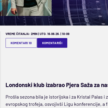
VREME ČITANJA: 2MIN | UTO. 16.06.26. | 10:09
KOMENTARI 10
KOMENTARIŠI
Londonski klub izabrao Pjera Saža za na
Prošla sezona bila je istorijska i za Kristal Palas 
evropskog trofeja, osvojivši Ligu konferencije, 