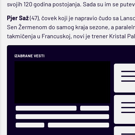
svojih 120 godina postojanja. Sada su im se putevi,
Pjer Saž
(47), čovek koji je napravio čudo sa Lans
Sen Žermenom do samog kraja sezone, a paralelno
takmičenja u Francuskoj, novi je trener Kristal Pa
IZABRANE VESTI