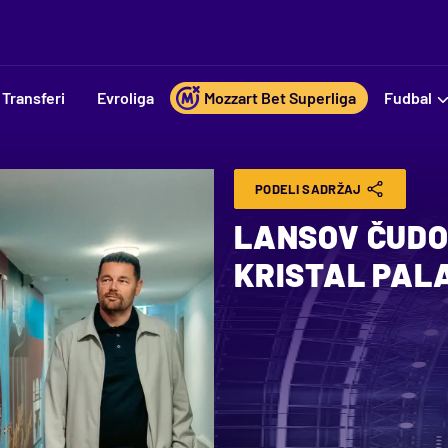
Transferi
Evroliga
Mozzart Bet Superliga
Fudbal
PODELI SADRŽAJ
LANSOV ČUDO
KRISTAL PAL