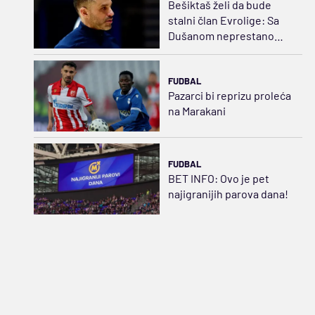
Bešiktaš želi da bude
stalni član Evrolige: Sa
Dušanom neprestano
napredujemo
FUDBAL
Pazarci bi reprizu proleća
na Marakani
FUDBAL
BET INFO: Ovo je pet
najigranijih parova dana!