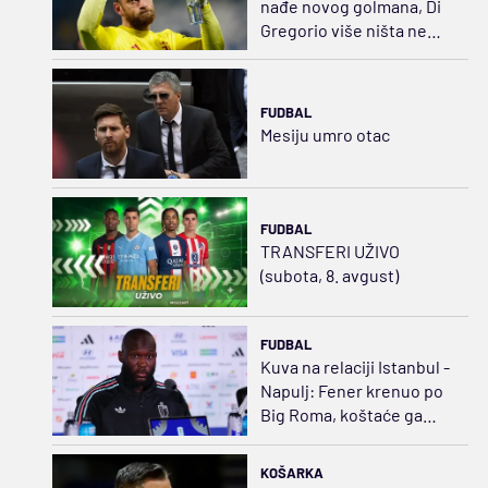
nađe novog golmana, Di
Gregorio više ništa ne
može da odbrani...
FUDBAL
Mesiju umro otac
FUDBAL
TRANSFERI UŽIVO
(subota, 8. avgust)
FUDBAL
Kuva na relaciji Istanbul -
Napulj: Fener krenuo po
Big Roma, koštaće ga
35.000.000 evra
KOŠARKA