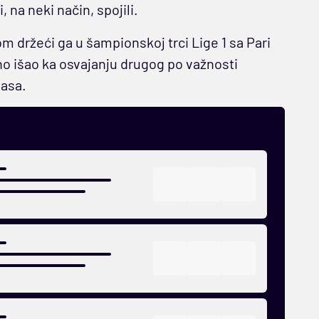
 na neki način, spojili.
om držeći ga u šampionskoj trci Lige 1 sa Pari
 išao ka osvajanju drugog po važnosti
lasa.