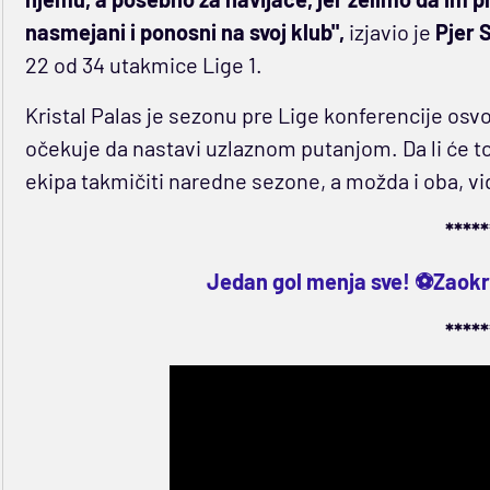
nasmejani i ponosni na svoj klub",
izjavio je
Pjer 
22 od 34 utakmice Lige 1.
Kristal Palas je sezonu pre Lige konferencije osv
očekuje da nastavi uzlaznom putanjom. Da li će to bi
ekipa takmičiti naredne sezone, a možda i oba, 
*****
Jedan gol menja sve! ⚽Zaokru
*****