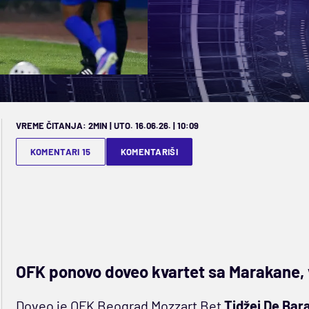
VREME ČITANJA: 2MIN | UTO. 16.06.26. | 10:09
KOMENTARI 15
KOMENTARIŠI
OFK ponovo doveo kvartet sa Marakane, v
Doveo je OFK Beograd Mozzart Bet
Tidžej De Bar