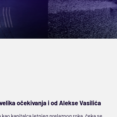
elika očekivanja i od Alekse Vasilića
a
kao kapitalca letnjeg prelaznog roka, čeka se