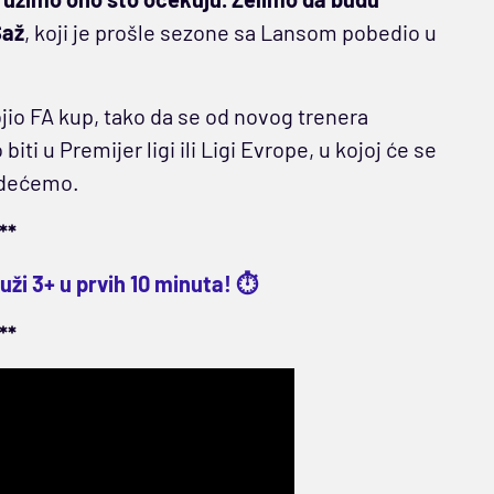
Saž
, koji je prošle sezone sa Lansom pobedio u
ojio FA kup, tako da se od novog trenera
ti u Premijer ligi ili Ligi Evrope, u kojoj će se
videćemo.
**
ži 3+ u prvih 10 minuta! ⏱️
**