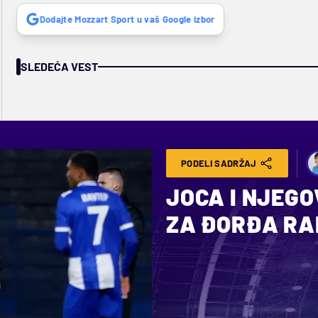
Dodajte Mozzart Sport u vaš Google izbor
SLEDEĆA VEST
PODELI SADRŽAJ
JOCA I NJEGO
ZA ĐORĐA RA