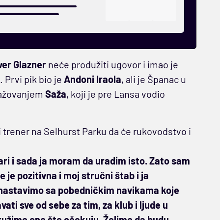
ver Glazner
neće produžiti ugovor i imao je
Prvi pik bio je
Andoni Iraola
, ali je Španac u
gažovanjem
Saža
, koji je pre Lansa vodio
i trener na Selhurst Parku da će rukovodstvo i
ari i sada ja moram da uradim isto. Zato sam
e pozitivna i moj stručni štab i ja
u nastavimo sa pobedničkim navikama koje
ti sve od sebe za tim, za klub i ljude u
pružimo ono što očekuju. Želimo da budu