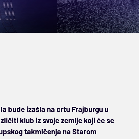
a bude izašla na crtu Frajburgu u
ličiti klub iz svoje zemlje koji će se
 klupskog takmičenja na Starom