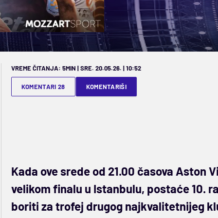
VREME ČITANJA: 5MIN | SRE. 20.05.26. | 10:52
KOMENTARI 28
KOMENTARIŠI
Kada ove srede od 21.00 časova Aston Vil
velikom finalu u Istanbulu, postaće 10. raz
boriti za trofej drugog najkvalitetnijeg