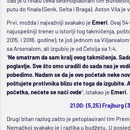
Sad je u finalu čeka sedmoplasirani tim Bundeslige
putu do finala (Genk, Selta i Braga). Aston Vila je 
Prvi, možda i najvažniji svakako je
Emeri
. Ovaj 54
najuspešniji trener u istoriji tog takmičenja, pošt
2015. i 2016. godine), te još jednom sa Viljarealom 
sa Arsenalom, ali izgubio je od Čelsija sa 1:4.
“
Ne smatram da sam kralj ovog takmičenja. Sada s
poglavlje. Sve što smo uradili do sada nas je vodi
pobedimo. Nadam se da je ovo početak neke nove 
poštujete protivnika blizu ste toga da izgubite.
početka, nećete se naći ovde
”, istakao je
Emeri
.
21.00: (5,25) Frajburg (3
Drugi bitan razlog zašto je petoplasirani tim Prem
Nemačkoj svakako je i razlika u budžetu. U posled