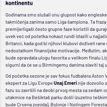
kontinentu
Godinama smo slušali onu glupost kako englesk
takmičenja zanima samo Liga šampiona. Ta fraza 
premijerligaši često grupne faze koristili da gura
uvek već od početka nokaut rundi izlazili u najjači
Britanci, kada god bi njihovi klubovi doživeli ran
nedostatkom finansijske motivacije. Međutim, ak
bude opravdala ulogu favorita u velikom finalu Li
sigurni da će se u Birmingemu danima slaviti taj 
Od početka sezone je sav fokus fudbalera Aston 
ekspert za Ligu Evrope
Unaj Emeri
nije dozvolio 
fazu su završili na deobi prvog mesta sa sedam 
utakmice na Bešiktaš parku došli izuzetno teškim 
bude Crvena zvezda), Bolonje i Notingem Foresta