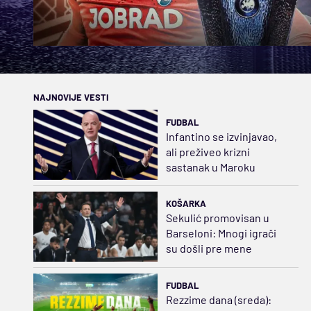
NAJNOVIJE VESTI
FUDBAL
Infantino se izvinjavao,
ali preživeo krizni
sastanak u Maroku
KOŠARKA
Sekulić promovisan u
Barseloni: Mnogi igrači
su došli pre mene
FUDBAL
Rezzime dana (sreda):