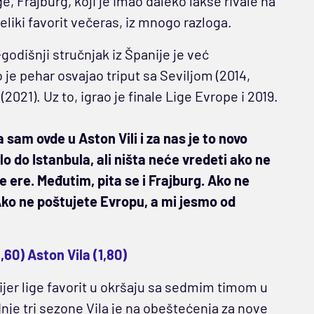
, Frajburg, koji je imao daleko lakše rivale na
veliki favorit večeras, iz mnogo razloga.
-godišnji stručnjak iz Španije je već
o je pehar osvajao triput sa Seviljom (2014,
(2021). Uz to, igrao je finale Lige Evrope i 2019.
am ovde u Aston Vili i za nas je to novo
lo do Istanbula, ali ništa neće vredeti ako ne
ere. Međutim, pita se i Frajburg. Ako ne
 Ako ne poštujete Evropu, a mi jesmo od
,60) Aston Vila (1,80)
ijer lige favorit u okršaju sa sedmim timom u
nje tri sezone Vila je na obeštećenja za nove