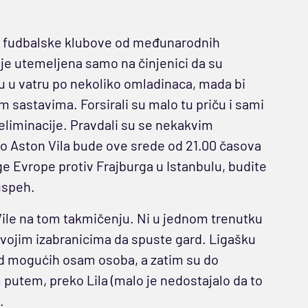
e fudbalske klubove od međunarodnih
je utemeljena samo na činjenici da su
ju u vatru po nekoliko omladinaca, mada bi
m sastavima. Forsirali su malo tu priču i sami
e eliminacije. Pravdali su se nekakvim
o Aston Vila bude ove srede od 21.00 časova
ge Evrope protiv Frajburga u Istanbulu, budite
uspeh.
Vile na tom takmičenju. Ni u jednom trenutku
svojim izabranicima da spuste gard. Ligašku
od mogućih osam osoba, a zatim su do
putem, preko Lila (malo je nedostajalo da to
.