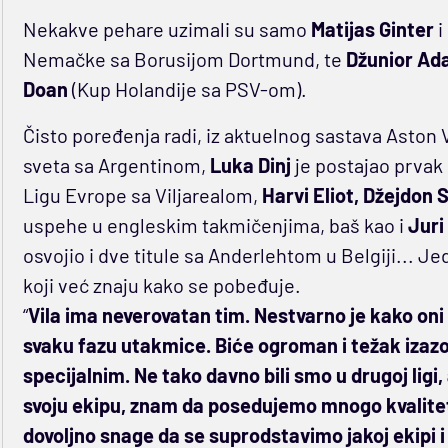
Nekakve pehare uzimali su samo
Matijas Ginter
i
Nemačke sa Borusijom Dortmund, te
Džunior A
Doan
(Kup Holandije sa PSV-om).
Čisto poređenja radi, iz aktuelnog sastava Aston 
sveta sa Argentinom,
Luka Dinj
je postajao prva
Ligu Evrope sa Viljarealom,
Harvi Eliot, Džejdon 
uspehe u engleskim takmičenjima, baš kao i
Juri
osvojio i dve titule sa Anderlehtom u Belgiji... J
koji već znaju kako se pobeđuje.
“
Vila ima neverovatan tim. Nestvarno je kako oni 
svaku fazu utakmice. Biće ogroman i težak izazov
specijalnim. Ne tako davno bili smo u drugoj ligi
svoju ekipu, znam da posedujemo mnogo kvalit
dovoljno snage da se suprodstavimo jakoj ekipi 