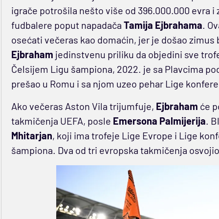
igrače potrošila nešto više od 396.000.000 evra i
fudbalere poput napadača
Tamija Ejbrahama
. Ov
osećati večeras kao domaćin, jer je došao zimus 
Ejbraham
jedinstvenu priliku da objedini sve trof
Čelsijem Ligu šampiona, 2022. je sa Plavcima pod
prešao u Romu i sa njom uzeo pehar Lige konfere
Ako večeras Aston Vila trijumfuje,
Ejbraham
će p
takmičenja UEFA, posle
Emersona Palmijerija
. B
Mhitarjan
, koji ima trofeje Lige Evrope i Lige konf
šampiona. Dva od tri evropska takmičenja osvojio