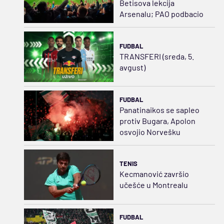
Betisova lekcija
Arsenalu; PAO podbacio
FUDBAL
TRANSFERI (sreda, 5.
avgust)
FUDBAL
Panatinaikos se sapleo
protiv Bugara, Apolon
osvojio Norvešku
TENIS
Kecmanović završio
učešće u Montrealu
FUDBAL