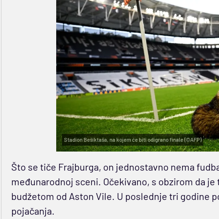
Stadion Bešiktaša, na kojem će biti odigrano finale (©AFP)
Što se tiče Frajburga, on jednostavno nema fudbal
međunarodnoj sceni. Očekivano, s obzirom da je t
budžetom od Aston Vile. U poslednje tri godine p
pojačanja.