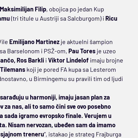
Maksimilijan Filip
, obojica po jedan Kup
damu
(tri titule u Austriji sa Salcburgom) i
Ricu
Vile
Emilijano Martinez
je aktuelni šampion
k sa Barselonom i PSŽ-om,
Pau Tores
je uzeo
Sančo, Ros Barkli
i
Viktor Lindelof
imaju brojne
 Tilemans
koji je pored FA kupa sa Lesterom
ednostavno, u Birmingemu su pravili tim od ljudi
sarađuju u harmoniji, imaju jasan plan za
 za nas, ali to samo čini sve ovo posebno
, a sada igramo evropsko finale. Verujem u
eta. Nisam nervozan, ubeđen sam da imamo
i sjajnom treneru
”, istakao je strateg Frajburga