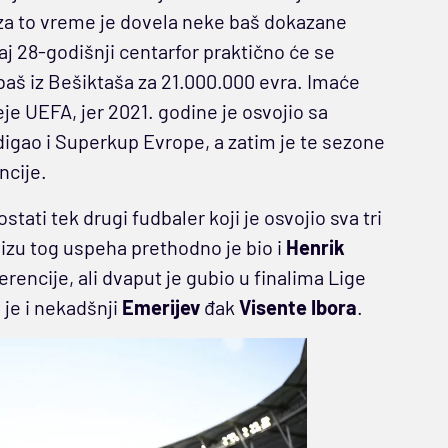
 za to vreme je dovela neke baš dokazane
aj 28-godišnji centarfor praktično će se
baš iz Bešiktaša za 21.000.000 evra. Imaće
eje UEFA, jer 2021. godine je osvojio sa
igao i Superkup Evrope, a zatim je te sezone
ncije.
ostati tek drugi fudbaler koji je osvojio sva tri
lizu tog uspeha prethodno je bio i
Henrik
erencije, ali dvaput je gubio u finalima Lige
 je i nekadšnji
Emerijev
đak
Visente Ibora
.