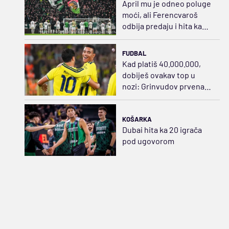
April mu je odneo poluge
moći, ali Ferencvaroš
odbija predaju i hita ka
sudaru sa Salahom
FUDBAL
Kad platiš 40.000.000,
dobiješ ovakav top u
nozi: Grinvudov prvenac,
zategao praćku za sve
pare
KOŠARKA
Dubai hita ka 20 igrača
pod ugovorom