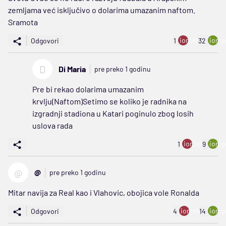
zemljama već isključivo o dolarima umazanim naftom.
Sramota
ion:minus
ion:p
Odgovori
1
32
D
Di Maria
pre preko 1 godinu
Pre bi rekao dolarima umazanim
krvlju(Naftom)Setimo se koliko je radnika na
izgradnji stadiona u Katari poginulo zbog losih
uslova rada
ion:minus
ion:p
1
9
@
@
pre preko 1 godinu
Mitar navija za Real kao i Vlahovic, obojica vole Ronalda
ion:minus
ion:p
Odgovori
4
14