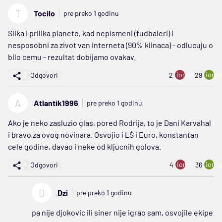
T
Tocilo
pre preko 1 godinu
Slika i prilika planete, kad nepismeni (fudbaleri) i
nesposobni za zivot van interneta (90% klinaca) - odlucuju o
bilo cemu - rezultat dobijamo ovakav.
ion:minus
ion:p
Odgovori
2
29
A
Atlantik1996
pre preko 1 godinu
Ako je neko zasluzio glas, pored Rodrija, to je Dani Karvahal
i bravo za ovog novinara. Osvojio i LŠ i Euro, konstantan
cele godine, davao i neke od kljucnih golova.
ion:minus
ion:p
Odgovori
4
36
D
Dzi
pre preko 1 godinu
pa nije djokovic ili siner nije igrao sam, osvojile ekipe