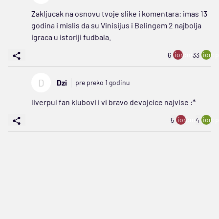
Zakljucak na osnovu tvoje slike i komentara: imas 13
godina i mislis da su Vinisijus i Belingem 2 najbolja
igraca u istoriji fudbala.
ion:minus
ion:p
6
33
D
Dzi
pre preko 1 godinu
liverpul fan klubovi i vi bravo devojcice najvise :*
ion:minus
ion:p
5
4