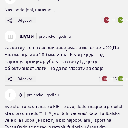
Nasi podeljeni, naravno ..
ion:minus
ion:p
Odgovori
1
1
Ш
шуми
pre preko 1 godinu
каква глупост ,гласови навијача са интернета???.Па
Бразилаца има 200 милиона ,Реал је један од
најпопуларнијих јлубова на свету.Где је ту
објективност ,логично да ће гласати за своје.
ion:minus
ion:p
Odgovori
1
15
8
8
pre preko 1 godinu
Sve što treba da znate o FIFI i o ovoj dodeli nagrada pročitali
ste u prvom redu "" FIFA je u Dohi večeras" Katar fudbalska
vele sila Fudbal je i bez njih bio najpopularniji sport na
Svetu Ovde se ne radi o razvoju fudbala u Arapskim