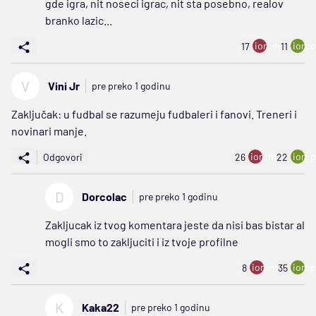
gde igra, nit noseci igrac, nit sta posebno, realov
branko lazic...
ion:minus
ion:p
17
11
V
Vini Jr
pre preko 1 godinu
Zaključak: u fudbal se razumeju fudbaleri i fanovi. Treneri i
novinari manje.
ion:minus
ion:p
Odgovori
26
22
D
Dorcolac
pre preko 1 godinu
Zakljucak iz tvog komentara jeste da nisi bas bistar al
mogli smo to zakljuciti i iz tvoje profilne
ion:minus
ion:p
8
35
K
Kaka22
pre preko 1 godinu