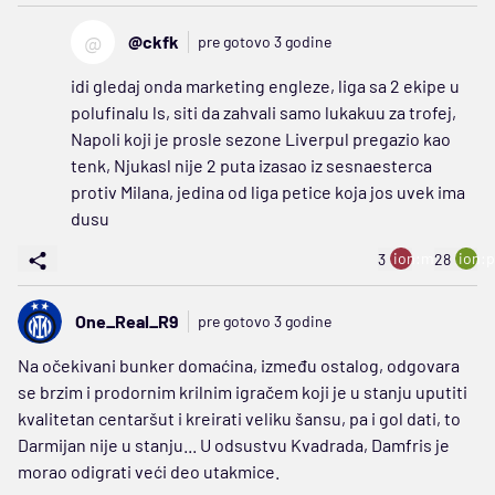
@
@ckfk
pre gotovo 3 godine
idi gledaj onda marketing engleze, liga sa 2 ekipe u
polufinalu ls, siti da zahvali samo lukakuu za trofej,
Napoli koji je prosle sezone Liverpul pregazio kao
tenk, Njukasl nije 2 puta izasao iz sesnaesterca
protiv Milana, jedina od liga petice koja jos uvek ima
dusu
ion:minus
ion:p
3
28
One_Real_R9
pre gotovo 3 godine
Na očekivani bunker domaćina, između ostalog, odgovara
se brzim i prodornim krilnim igračem koji je u stanju uputiti
kvalitetan centaršut i kreirati veliku šansu, pa i gol dati, to
Darmijan nije u stanju... U odsustvu Kvadrada, Damfris je
morao odigrati veći deo utakmice.