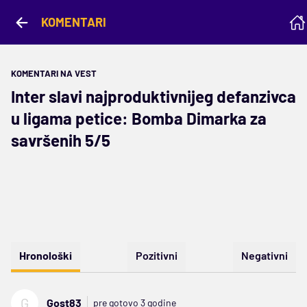
KOMENTARI
KOMENTARI NA VEST
Inter slavi najproduktivnijeg defanzivca
u ligama petice: Bomba Dimarka za
savršenih 5/5
Hronološki
Pozitivni
Negativni
G
Gost83
pre gotovo 3 godine