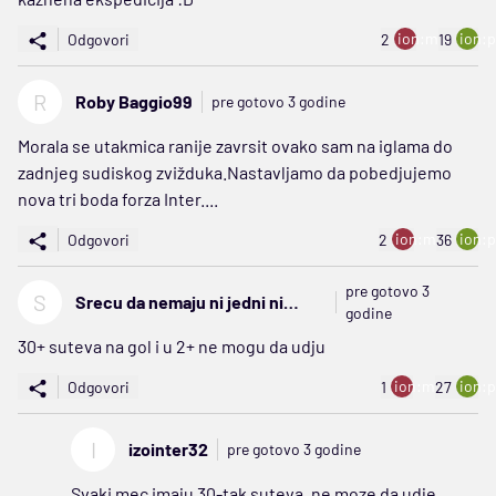
ion:minus
ion:p
Odgovori
2
19
R
Roby Baggio99
pre gotovo 3 godine
Morala se utakmica ranije zavrsit ovako sam na iglama do
zadnjeg sudiskog zvižduka.Nastavljamo da pobedjujemo
nova tri boda forza Inter....
ion:minus
ion:p
Odgovori
2
36
pre gotovo 3
S
Srecu da nemaju ni jedni ni
godine
drugi
30+ suteva na gol i u 2+ ne mogu da udju
ion:minus
ion:p
Odgovori
1
27
I
izointer32
pre gotovo 3 godine
Svaki mec imaju 30-tak suteva, ne moze da udje