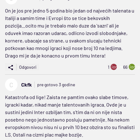
On je jos pre jedno 5 godina bio jedan od najvećih talenata u
Italiji a samim time i Evropi što se tice bekovskih
pozicija...ocito mu je trebalo malo duze da 'sazri' ali je
oduvek imao razoran udarac, odlicno izvodi slobodnjake,
kornere, ubacaje sa strane, u svakom slucaju tehnicki
potkovan kao mnogi igraci koji nose broj 10 na ledjima.
Drago mi je da je konacno u prvom timu Intera!
ion:minus
ion:p
Odgovori
1
66
C
Ckfk
pre gotovo 3 godine
Katastrofa od lige! Zaista ne pamtim ovako slabe timove,
igracki kadar, nikad manje talentovanih igraca. Ovde je u
sustini jedini Inter ozbiljan tim, s'tim da ni on nije nista
posebno nego jednostavno posluju pametnije. Na nekom
evropskom nivou nisu ni u prvih 10 bez obzira sto su finalisti
LS. Ostali na cizmi plac majke bozije.