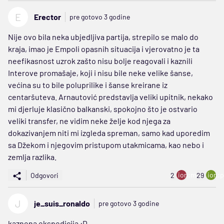
E
Erector
pre gotovo 3 godine
Nije ovo bila neka ubjedljiva partija, strepilo se malo do
kraja, imao je Empoli opasnih situacija i vjerovatno je ta
neefikasnost uzrok zašto nisu bolje reagovali i kaznili
Interove promašaje, koji i nisu bile neke velike šanse,
većina su to bile poluprilike i šanse kreirane iz
centaršuteva. Arnautović predstavlja veliki upitnik, nekako
mi djerluje klasično balkanski, spokojno što je ostvario
veliki transfer, ne vidim neke želje kod njega za
dokazivanjem niti mi izgleda spreman, samo kad uporedim
sa Džekom i njegovim pristupom utakmicama, kao nebo i
zemlja razlika.
ion:minus
ion:p
Odgovori
2
29
J
je_suis_ronaldo
pre gotovo 3 godine
kaznena ekspedicija :D