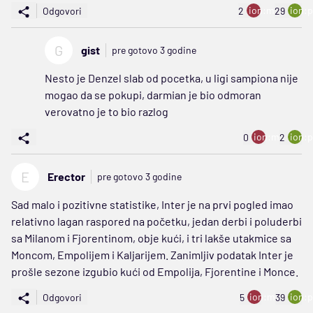
ion:minus
ion:p
Odgovori
2
29
G
gist
pre gotovo 3 godine
Nesto je Denzel slab od pocetka, u ligi sampiona nije
mogao da se pokupi, darmian je bio odmoran
verovatno je to bio razlog
ion:minus
ion:p
0
2
E
Erector
pre gotovo 3 godine
Sad malo i pozitivne statistike, Inter je na prvi pogled imao
relativno lagan raspored na početku, jedan derbi i poluderbi
sa Milanom i Fjorentinom, obje kući, i tri lakše utakmice sa
Moncom, Empolijem i Kaljarijem. Zanimljiv podatak Inter je
prošle sezone izgubio kući od Empolija, Fjorentine i Monce.
ion:minus
ion:p
Odgovori
5
39