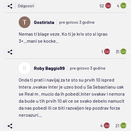
ion:minus
ion:p
Odgovori
52
4
Gostirista
pre gotovo 3 godine
Nemas ti blage veze. Ko ti je kriv sto si igrao
3+...mani se kocke..
ion:minus
ion:p
1
31
R
Roby Baggio99
pre gotovo 3 godine
Onda ti prati i navijaj za te sto su prvih 10 ispred
Intera ,ovakav Inter je uzeo bod u Sa Sebastianu cak
se Real m . mucio da ih pobedi.Inter ovakav i nemora
da bude u tih prvih 10 ali ce se svako debelo namucit
da nas pobedi ili ce biti razvaljen lep pozdrav forza
neroazuri...
ion:minus
ion:p
4
21