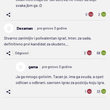
svaka jbm ga :D
ion:minus
ion:p
0
2
D
Dexaman
pre gotovo 3 godine
Stvarno zanimljiv i polivalentan igrač. Inter, za sada,
definitivno prvi kandidat za skudeto...
ion:minus
ion:p
Odgovori
2
68
G
gama
pre gotovo 3 godine
Ja ga mnogo gotivim. Tacan je, ima ga svuda, a opet
odlican u odbrani, savrsen igrac za poziciju koju igra.
ion:minus
ion:p
1
33