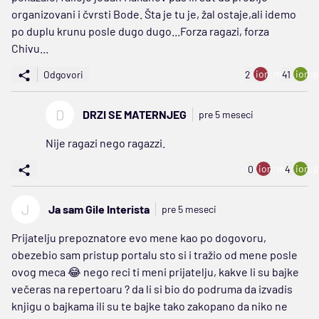
organizovani i čvrsti Bode. Šta je tu je, žal ostaje,ali idemo
po duplu krunu posle dugo dugo...Forza ragazi, forza
Chivu...
ion:minus
ion:p
Odgovori
2
41
D
DRZI SE MATERNJEG
pre 5 meseci
Nije ragazi nego ragazzi.
ion:minus
ion:p
0
4
J
Ja sam Gile Interista
pre 5 meseci
Prijatelju prepoznatore evo mene kao po dogovoru,
obezebio sam pristup portalu sto si i tražio od mene posle
ovog meca 😂 nego reci ti meni prijatelju, kakve li su bajke
večeras na repertoaru ? da li si bio do podruma da izvadis
knjigu o bajkama ili su te bajke tako zakopano da niko ne