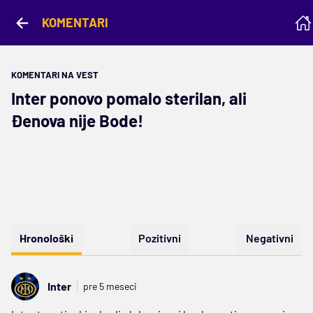
KOMENTARI
KOMENTARI NA VEST
Inter ponovo pomalo sterilan, ali
Đenova nije Bode!
Hronološki
Pozitivni
Negativni
Inter
pre 5 meseci