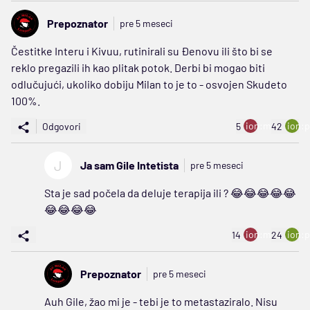
Prepoznator
pre 5 meseci
Čestitke Interu i Kivuu, rutinirali su Đenovu ili što bi se
reklo pregazili ih kao plitak potok. Derbi bi mogao biti
odlučujući, ukoliko dobiju Milan to je to - osvojen Skudeto
100%.
ion:minus
ion:p
Odgovori
5
42
J
Ja sam Gile Intetista
pre 5 meseci
Sta je sad počela da deluje terapija ili ? 😂😂😂😂😂
😂😂😂😂
ion:minus
ion:p
14
24
Prepoznator
pre 5 meseci
Auh Gile, žao mi je - tebi je to metastaziralo. Nisu