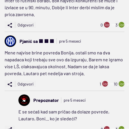
Inter to rutinski odradi, dok najveci konkurenti se muce i
izvlace se u 90. minutu. Dobije li Inter derbi mislim da je
prica zavrsena.
ion:minus
ion:p
Odgovori
0
3
Pjanić sa 🟨 🟨 🟨
pre 5 meseci
Mene najvise brine povreda Bonija, ostali smo na dva
napadaca koji trebaju sve ovo da izguraju. Barem ne igramo
vise LŠ, olaksavajuca okolnost. Nadam se da je laksa
povreda. Lautaro pet nedelja van stroja.
ion:minus
ion:p
Odgovori
1
10
Prepoznator
pre 5 meseci
E se sećaš kad sam pričao da dolaze povrede,
Lautaro, Boni... ko je sledeći?
ion:minus
ion:p