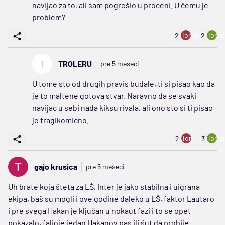
navijao za to, ali sam pogrešio u proceni. U čemu je
problem?
ion:minus
ion:p
2
2
T
TROLERU
pre 5 meseci
U tome sto od drugih pravis budale, ti si pisao kao da
je to maltene gotova stvar. Naravno da se svaki
navijac u sebi nada kiksu rivala, ali ono sto si ti pisao
je tragikomicno.
ion:minus
ion:p
2
3
gajo krusica
pre 5 meseci
Uh brate koja šteta za LŠ, Inter je jako stabilna i uigrana
ekipa, baš su mogli i ove godine daleko u LŠ, faktor Lautaro
i pre svega Hakan je ključan u nokaut fazi i to se opet
pokazalo, falioje jedan Hakanov pas ili šut da probije