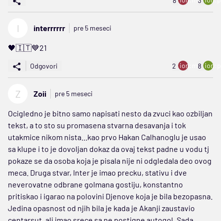
8
3
I
interrrrrr
pre 5 meseci
🖤🇮🇹💙21
ion:minus
ion:p
Odgovori
2
8
Z
Zoii
pre 5 meseci
Ocigledno je bitno samo napisati nesto da zvuci kao ozbiljan
tekst, a to sto su promasena stvarna desavanja i tok
utakmice nikom nista...kao prvo Hakan Calhanoglu je usao
sa klupe i to je dovoljan dokaz da ovaj tekst padne u vodu tj
pokaze se da osoba koja je pisala nije ni odgledala deo ovog
meca. Druga stvar, Inter je imao precku, stativu i dve
neverovatne odbrane golmana gostiju, konstantno
pritiskao i igarao na polovini Djenove koja je bila bezopasna.
Jedina opasnost od njih bila je kada je Akanji zaustavio
centarsut, ali imao srece sa ne postigne autogol. Sada