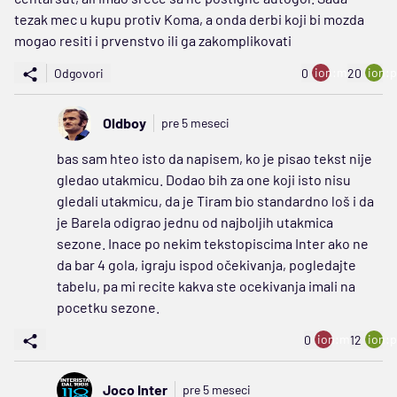
tezak mec u kupu protiv Koma, a onda derbi koji bi mozda
mogao resiti i prvenstvo ili ga zakomplikovati
ion:minus
ion:p
Odgovori
0
20
Oldboy
pre 5 meseci
bas sam hteo isto da napisem, ko je pisao tekst nije
gledao utakmicu. Dodao bih za one koji isto nisu
gledali utakmicu, da je Tiram bio standardno loš i da
je Barela odigrao jednu od najboljih utakmica
sezone. Inace po nekim tekstopiscima Inter ako ne
da bar 4 gola, igraju ispod očekivanja, pogledajte
tabelu, pa mi recite kakva ste ocekivanja imali na
pocetku sezone.
ion:minus
ion:p
0
12
Joco Inter
pre 5 meseci