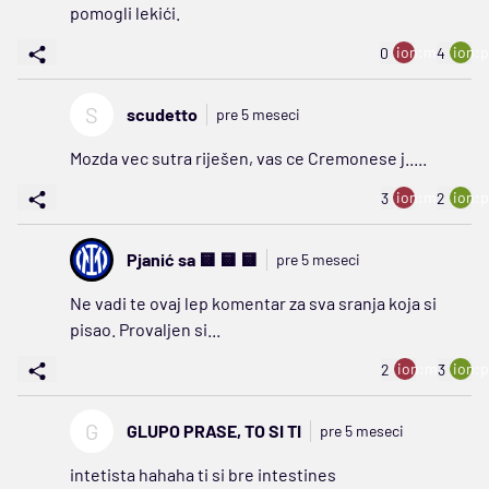
pomogli lekići.
ion:minus
ion:p
0
4
S
scudetto
pre 5 meseci
Mozda vec sutra riješen, vas ce Cremonese j.....
ion:minus
ion:p
3
2
Pjanić sa 🟨 🟨 🟨
pre 5 meseci
Ne vadi te ovaj lep komentar za sva sranja koja si
pisao. Provaljen si...
ion:minus
ion:p
2
3
G
GLUPO PRASE, TO SI TI
pre 5 meseci
intetista hahaha ti si bre intestines