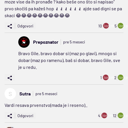
moze vise da ih pronađe ? kako beše ono što si napisao"
prvo skočiš pa kažeš hop 🧎🧎🧎🧎🧎🧎 ajde sad digni se pa
skaci 😂😂😂😂😂😂😂😂😂😂
ion:minus
ion:p
Odgovori
10
5
Prepoznator
pre 5 meseci
Bravo Gile, bravo dobar si (maz po glavi), mnogo si
dobar (maz po ramenu), baš si dobar, bravo Gile, sve
je u redu.
ion:minus
ion:p
1
2
S
Sutra
pre 5 meseci
Vardi resava prvenstvo(mada je i reseno)..
ion:minus
ion:p
Odgovori
4
12