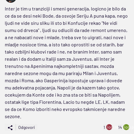
Inter je tim u tranziciji i smeni generacija, logicno je bilo da
ce da se desi neki Bode, da osvoje Seriju A puna kapa, nego
ljudi ne vide siru sliku ili sto bi Konfucije rekao "Ne vidi
sumu od drveca" , ljudi su odlucili da rade remont umereno,
a ne nabacati nove i mlade, treba sve to uigrati, naci nove i
mladje nosioce tima, a isto tako oprostiti se od starih, bar
tako ozbiljni klubovi rade i ne, ne branim Inter, samo sam
realan i da dodam u Italiji sam za Juventus, ali Inter je
trenutno na Apeninima najkompletniji sastav, mozda
naredne sezone mogu da mu pariraju Milan i Juventus,
mozda i Roma, ako Gasperinija ispostuje uprava i dovede
mu adekvatna pojacanja, Napoli je da kazem tako gotov,
ocekujem da Konte ode i ko zna sta ce biti sa Napolijem,
ostatak lige tipa Fiorentina, Lacio tu negde LE, LK, nadam
se da ce Komo izboriti neko evropsko takmicenje naredne
sezone.
ion:minus
ion:p
Odgovori
1
14