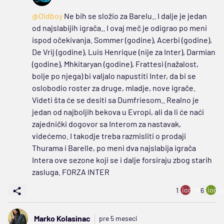
@Oldboy
Ne bih se složio za Barelu.. I dalje je jedan
od najslabijih igrača.. I ovaj meč je odigrao po meni
ispod očekivanja. Sommer (godine), Acerbi (godine),
De Vrij (godine), Luis Henrique (nije za Inter), Darmian
(godine), Mhkitaryan (godine), Frattesi (nažalost,
bolje po njega) bi valjalo napustiti Inter, da bi se
oslobodio roster za druge, mladje, nove igrače.
Videti šta će se desiti sa Dumfriesom.. Realno je
jedan od najboljih bekova u Evropi, ali da li će naći
zajednički dogovor sa Interom za nastavak,
videćemo. I takodje treba razmisliti o prodaji
Thurama i Barelle, po meni dva najslabija igrača
Intera ove sezone koji se i dalje forsiraju zbog starih
zasluga. FORZA INTER
ion:minus
ion:p
1
6
Marko Kolasinac
pre 5 meseci