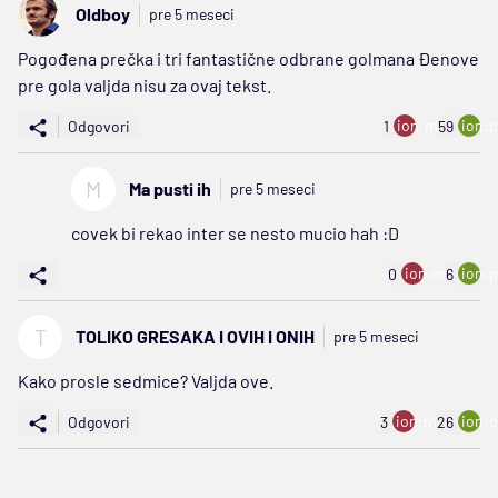
Oldboy
pre 5 meseci
Pogođena prečka i tri fantastične odbrane golmana Đenove
pre gola valjda nisu za ovaj tekst.
ion:minus
ion:p
Odgovori
1
59
M
Ma pusti ih
pre 5 meseci
covek bi rekao inter se nesto mucio hah :D
ion:minus
ion:p
0
6
T
TOLIKO GRESAKA I OVIH I ONIH
pre 5 meseci
Kako prosle sedmice? Valjda ove.
ion:minus
ion:p
Odgovori
3
26