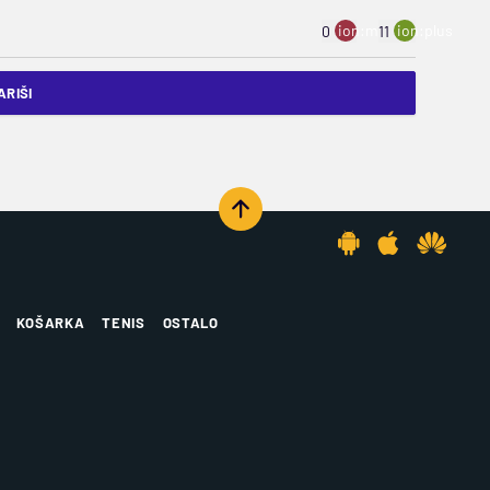
ion:minus
ion:plus
0
11
RIŠI
KOŠARKA
TENIS
OSTALO