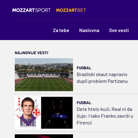
Za tebe
Naslovna
Sve vesti
NAJNOVIJE VESTI
FUDBAL
Brazilski skaut napravio
dupli problem Partizanu
FUDBAL
Dete htelo kući, Real ni da
čuje: I tako Franko završi u
Firenci