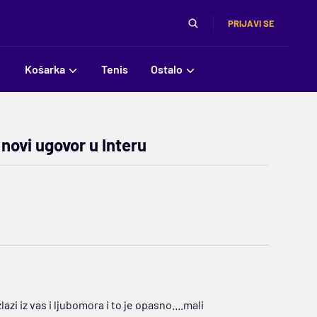
PRIJAVI SE
Košarka
Tenis
Ostalo
novi ugovor u Interu
lazi iz vas i ljubomora i to je opasno....mali