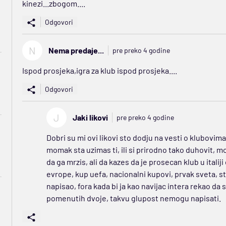
kinezi...zbogom....
Odgovori
N
Nema predaje...
pre preko 4 godine
Ispod prosjeka,igra za klub ispod prosjeka....
Odgovori
J
Jaki likovi
pre preko 4 godine
Dobri su mi ovi likovi sto dodju na vesti o klubovima
momak sta uzimas ti, ili si prirodno tako duhovit, m
da ga mrzis, ali da kazes da je prosecan klub u italiji 
evrope, kup uefa, nacionalni kupovi, prvak sveta, 
napisao, fora kada bi ja kao navijac intera rekao da 
pomenutih dvoje, takvu glupost nemogu napisati.