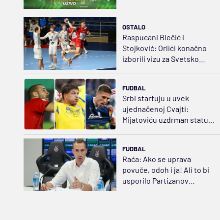
OSTALO
Raspucani Blečić i
Stojković: Orlići konačno
izborili vizu za Svetsko
prvenstvo
FUDBAL
Srbi startuju u uvek
ujednačenoj Cvajti:
Mijatoviću uzdrman status,
za razliku od Ivezića i
Vukotića
FUDBAL
Raća: Ako se uprava
povuče, odoh i ja! Ali to bi
usporilo Partizanov
oporavak