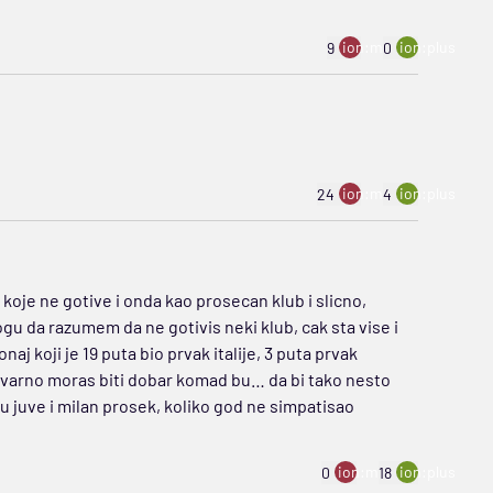
ion:minus
ion:plus
9
0
ion:minus
ion:plus
24
4
 koje ne gotive i onda kao prosecan klub i slicno,
ogu da razumem da ne gotivis neki klub, cak sta vise i
onaj koji je 19 puta bio prvak italije, 3 puta prvak
stvarno moras biti dobar komad bu… da bi tako nesto
su juve i milan prosek, koliko god ne simpatisao
ion:minus
ion:plus
0
18