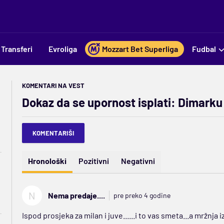
Transferi
Evroliga
Mozzart Bet Superliga
Fudbal
KOMENTARI NA VEST
Dokaz da se upornost isplati: Dimarku 
KOMENTARIŠI
Hronološki
Pozitivni
Negativni
N
Nema predaje....
pre preko 4 godine
Ispod prosjeka za milan i juve......i to vas smeta...a mržnja iz