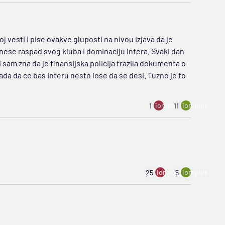
j vesti i pise ovakve gluposti na nivou izjava da je
dnese raspad svog kluba i dominaciju Intera. Svaki dan
 i sam zna da je finansijska policija trazila dokumenta o
ada da ce bas Interu nesto lose da se desi. Tuzno je to
ion:minus
ion:plus
1
11
ion:minus
ion:plus
25
5