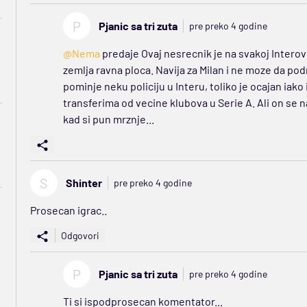
P
Pjanic sa tri zuta
pre preko 4 godine
@Nema
predaje Ovaj nesrecnik je na svakoj Interovo
zemlja ravna ploca. Navija za Milan i ne moze da po
pominje neku policiju u Interu, toliko je ocajan iako
transferima od vecine klubova u Serie A. Ali on se n
kad si pun mrznje...
S
Shinter
pre preko 4 godine
Prosecan igrac..
Odgovori
P
Pjanic sa tri zuta
pre preko 4 godine
Ti si ispodprosecan komentator...