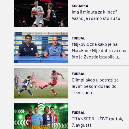
KOŠARKA
Ima li minuta za klince?
Važno je i samo što su tu
FUDBAL
Miljković zna kako je na
Marakani: Nije dobro za nas
što je Zvezda izgubila u
Evropi
FUDBAL
Olimpijakos u potrazi za
levim bekom došao do
Tiknizjana
FUDBAL
TRANSFERI UŽIVO (petak,
7. avgust)