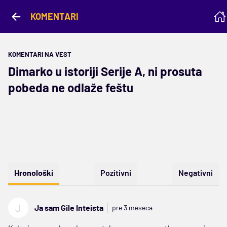
KOMENTARI
KOMENTARI NA VEST
Dimarko u istoriji Serije A, ni prosuta
pobeda ne odlaže feštu
Hronološki
Pozitivni
Negativni
J
Ja sam Gile Inteista
pre 3 meseca