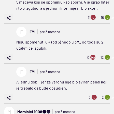
5 meceva koji se spominju kao sporni, 4 je igrao Inter
i to 3 izgubio, a u jednom Inter nije ni bio akter.
ion:minus
ion:p
3
16
F
FYI
pre 3 meseca
Nisu spomenuti u 4 (od 5) nego u 3/5, od toga su 2
utakmice izgubili.
ion:minus
ion:p
0
12
F
FYI
pre 3 meseca
A jednu dobili jer za Veronu nije bio sviran penal koji
je trebalo da bude dosudjen.
ion:minus
ion:p
0
2
M
Momisici 1908⚫️🔵
pre 3 meseca