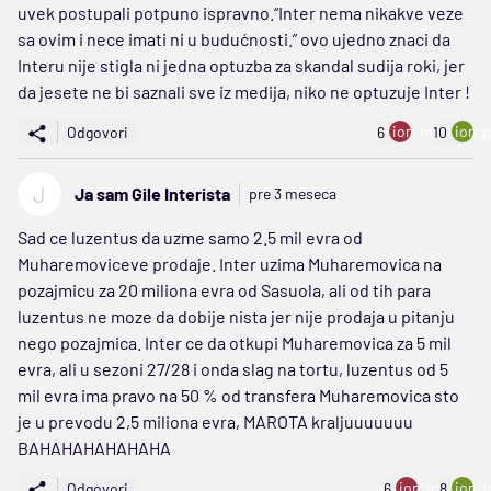
uvek postupali potpuno ispravno.“Inter nema nikakve veze
sa ovim i nece imati ni u budućnosti.” ovo ujedno znaci da
Interu nije stigla ni jedna optuzba za skandal sudija roki, jer
da jesete ne bi saznali sve iz medija, niko ne optuzuje Inter !
ion:minus
ion:p
Odgovori
6
10
J
Ja sam Gile Interista
pre 3 meseca
Sad ce luzentus da uzme samo 2.5 mil evra od
Muharemoviceve prodaje. Inter uzima Muharemovica na
pozajmicu za 20 miliona evra od Sasuola, ali od tih para
luzentus ne moze da dobije nista jer nije prodaja u pitanju
nego pozajmica. Inter ce da otkupi Muharemovica za 5 mil
evra, ali u sezoni 27/28 i onda slag na tortu, luzentus od 5
mil evra ima pravo na 50 % od transfera Muharemovica sto
je u prevodu 2,5 miliona evra, MAROTA kraljuuuuuuu
BAHAHAHAHAHAHA
ion:minus
ion:p
Odgovori
6
8