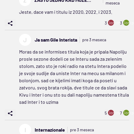
Z
meseca
CETIRI
Jeste, dace vam i titulu iz 2020, 2022. i 2023.
ion:minus
ion:p
3
3
J
Ja sam Gile Interista
pre 3 meseca
Moras da se informises titula koja je pripala Napoliju
prosle sezone dodeli ce se Interu sada za zelenim
stolom, zato sto je roki radio na stetu Intera podelio
je svoje sudije da uniste Inter na mecu sa milanom i
bolonjom, sad ce kijelimi imati koga da poseti u
zatvoru, svog brata rokija, dve titule ce da slavi sada
Kivu i Inter i onu sto su dali napoliju namestena titula
sad Inter i to uzima
ion:minus
ion:p
5
7
I
Internazionale
pre 3 meseca