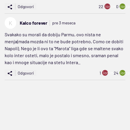
ion:minus
ion:p
Odgovori
22
0
K
Kalco forever
pre 3 meseca
Svakako su morali da dobiju Parmu, ovo nista ne
menja(mada mozda ni to ne bude potrebno, Como ce dobiti
Napoli). Nego je li ovo ta "Marota" liga gde se maltene svako
kolo inter osteti, malo je postalo i smesno, sraman penal
kao i mnoge situacije na stetu Intera..
ion:minus
ion:p
Odgovori
1
24