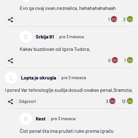
Evo ga ovaj ovan,neznalica. hahahahahahaah
ion:minus
ion:p
1
2
S
Srbija 91
pre 3 meseca
Kakav buzdovan od Igora Tudora.
ion:minus
ion:p
0
1
L
Lopta je okrugla
pre 3 meseca
I pored Var tehnologije sudija dosudi ovakav penal.Sramota.
ion:minus
ion:p
Odgovori
3
12
K
Kest
pre 3 meseca
Čist penal šta ima pružati ruke prema igraču