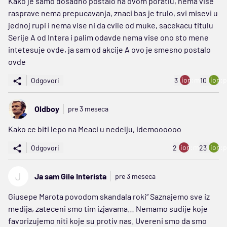
Kako je samo dosadno postalo na ovom poratlu, nema vise
rasprave nema prepucavanja, znaci bas je trulo, svi misevi u
jednoj rupi i nema vise ni da cvile od muke, sacekacu titulu
Serije A od Intera i palim odavde nema vise ono sto mene
intetesuje ovde, ja sam od akcije A ovo je smesno postalo
ovde
ion:minus
ion:p
Odgovori
3
10
Oldboy
pre 3 meseca
Kako ce biti lepo na Meaci u nedelju, idemoooooo
ion:minus
ion:p
Odgovori
2
23
J
Ja sam Gile Interista
pre 3 meseca
Giusepe Marota povodom skandala roki“ Saznajemo sve iz
medija, zateceni smo tim izjavama… Nemamo sudije koje
favorizujemo niti koje su protiv nas. Uvereni smo da smo