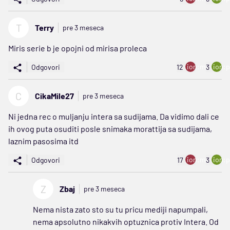
T
Terry
pre 3 meseca
Miris serie b je opojni od mirisa proleca
ion:minus
ion:p
Odgovori
12
3
C
CikaMile27
pre 3 meseca
Ni jedna rec o muljanju intera sa sudijama. Da vidimo dali ce
ih ovog puta osuditi posle snimaka morattija sa sudijama,
laznim pasosima itd
ion:minus
ion:p
Odgovori
17
3
Z
Zbaj
pre 3 meseca
Nema nista zato sto su tu pricu mediji napumpali,
nema apsolutno nikakvih optuznica protiv Intera. Od