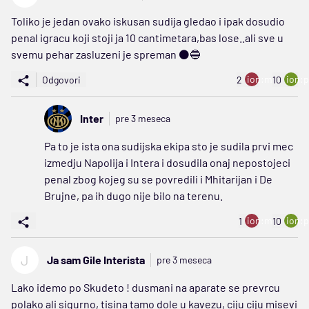
Toliko je jedan ovako iskusan sudija gledao i ipak dosudio
penal igracu koji stoji ja 10 cantimetara,bas lose..ali sve u
svemu pehar zasluzeni je spreman ⚫️🔵
ion:minus
ion:p
Odgovori
2
10
Inter
pre 3 meseca
Pa to je ista ona sudijska ekipa sto je sudila prvi mec
izmedju Napolija i Intera i dosudila onaj nepostojeci
penal zbog kojeg su se povredili i Mhitarijan i De
Brujne, pa ih dugo nije bilo na terenu.
ion:minus
ion:p
1
10
J
Ja sam Gile Interista
pre 3 meseca
Lako idemo po Skudeto ! dusmani na aparate se prevrcu
polako ali sigurno, tisina tamo dole u kavezu, ciju ciju misevi