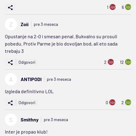
ion:minus
ion:p
1
6
Z
Zoii
pre 3 meseca
Opustanje na 2-0 i smesan penal. Bukvalno su prosuli
pobedu. Protiv Parme je bio dovoljan bod, ali eto sada
trebaju 3
ion:minus
ion:p
Odgovori
2
12
A
ANTIPODI
pre 3 meseca
Izgleda definitivno LOL
ion:minus
ion:p
Odgovori
0
2
S
Smithny
pre 3 meseca
Inter je propao klub!