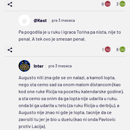
ion:minus
ion:p
9
3
@
@Kest
pre 3 meseca
Pa pogodila je u ruku i igraca Torina pa nista, nije to
penal. A tek ovo je smesan penal.
ion:minus
ion:p
1
8
Inter
pre 3 meseca
Augusto niti zna gde se on nalazi, a kamoli lopta,
nego sta cemo sad sa onom malom distancom (kao
kod one ruke Ricija na pocetku kalendarske godine),
a sta cemo sa onim da ga lopta nije udarila u ruku,
onda bi ga udarila u telo (za ruku Ricija u derbiju), a
Augusto nije znao ni gde je lopta, tacnije da ce
zavrsiti tu jer je bio u duelu (kao ni onda Pavlovic
protiv Lacija).