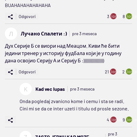
BUAHAHAHAHAHAHA
ion:minus
ion:p
Odgovori
3
8
Л
Лучано Спалети :)
pre 3 meseca
Дух Серије Б се виори над Меацом. Киви ће бити
једини тренер у историју фудбала који је у годину
дана освојио Серију А и Серију Б :)))))))))))))))))
ion:minus
ion:p
Odgovori
21
2
K
Kad vec lupas
pre 3 meseca
Onda pogledaj zvanicno kome i cemu i sta se radi.
Cini mi se da ce inter uzeti i titulu od prosle sezone.
ion:minus
ion:p
4
9
pre 3
ZASTO JEDNU KAD MOZE