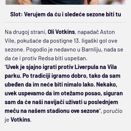
Slot: Verujem da ću i sledeće sezone biti tu
Na drugoj strani,
Oli Votkins
, napadač Aston
Vile, pokušaće da postigne 13. ligaški gol ove
sezone. Pogodio je nedavno u Barnliju, nada se
da će i protiv Redsa biti uspešan.
"
Uvek je sjajno igrati protiv Liverpula na Vila
parku. Po tradiciji igramo dobro, tako da sam
ubeđen da im neće biti nimalo lako. Nekako,
uvek uspevamo da im otežamo posao, siguran
sam da će naši navijači uživati u poslednjem
meču na našem stadionu ove sezone
", poručio
je
Votkins
.