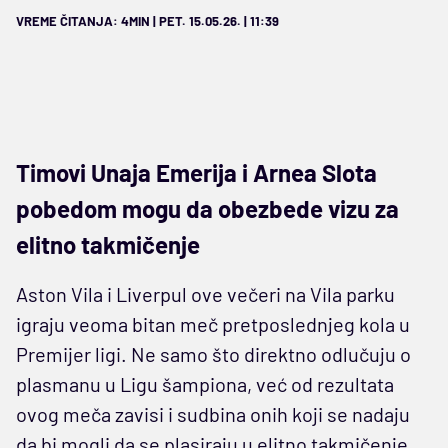
VREME ČITANJA: 4MIN | PET. 15.05.26. | 11:39
Timovi Unaja Emerija i Arnea Slota
pobedom mogu da obezbede vizu za
elitno takmičenje
Aston Vila i Liverpul ove večeri na Vila parku
igraju veoma bitan meč pretposlednjeg kola u
Premijer ligi. Ne samo što direktno odlučuju o
plasmanu u Ligu šampiona, već od rezultata
ovog meča zavisi i sudbina onih koji se nadaju
da bi mogli da se plasiraju u elitno takmičenje