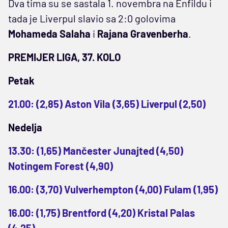
Dva tima su se sastala 1. novembra na Enfildu i
tada je Liverpul slavio sa 2:0 golovima
Mohameda Salaha
i
Rajana Gravenberha
.
PREMIJER LIGA, 37. KOLO
Petak
21.00: (2,85) Aston Vila (3,65) Liverpul (2,50)
Nedelja
13.30: (1,65) Mančester Junajted (4,50)
Notingem Forest (4,90)
16.00: (3,70) Vulverhempton (4,00) Fulam (1,95)
16.00: (1,75) Brentford (4,20) Kristal Palas
(4,25)