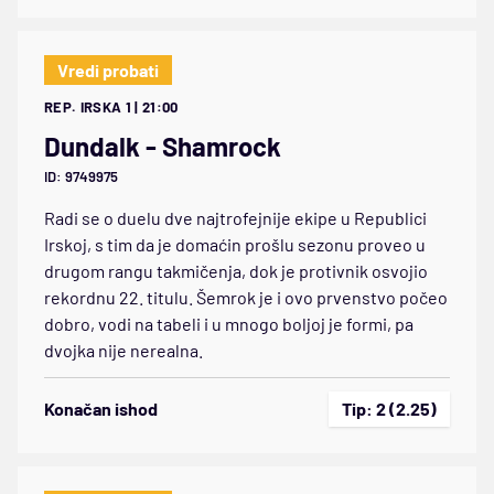
Vredi probati
REP. IRSKA 1 | 21:00
Dundalk - Shamrock
ID: 9749975
Radi se o duelu dve najtrofejnije ekipe u Republici
Irskoj, s tim da je domaćin prošlu sezonu proveo u
drugom rangu takmičenja, dok je protivnik osvojio
rekordnu 22. titulu. Šemrok je i ovo prvenstvo počeo
dobro, vodi na tabeli i u mnogo boljoj je formi, pa
dvojka nije nerealna.
Konačan ishod
Tip: 2 (2.25)