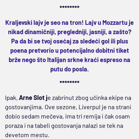
********
Kraljevski lajv je seo na tron! Lajv u Mozzartu je
nikad dinamičniji, pregledniji, jasniji, a zašto?
Pa da bi se tvoj osećaj za sledeći gol ili plus
poena pretvorio u potencijalno dobitni tiket
brže nego što Italijan srkne kraći espreso na
putu do posla.
********
Ipak,
Arne Slot j
e zabrinut zbog učinka ekipe na
gostovanjima. Ove sezone, Liverpul je na strani
dobio sedam mečeva, ima tri remija i čak osam
poraza i na tabeli gostovanja nalazi se tek na
devetom mestu.