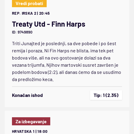
Vredi probati
REP. IRSKA 2 | 20:45
Treaty Utd - Finn Harps
ID: 9749890
Triti Junajted je poslednji, sa dve pobede i po šest
remija i poraza. Ni Fin Harps ne blista, ima tek pet
bodova više, ali na ovo gostovanje dolazi sa dva
vezana trijumfa. Njihov martovski susret završen je
podelom bodova (2:2), ali danas ćemo da se usudimo
da predložimo keca.
Konačan ishod
Tip: 1 (2.35)
Za izbegavanje
HRVATSKA 1 | 18:00