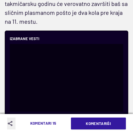
takmičarsku godinu će verovatno završiti baš sa
sličnim plasmanom pošto je dva kola pre kraja
na 11. mestu.
IZABRANE VESTI
KOMENTARI 15
KOMENTARIŠI