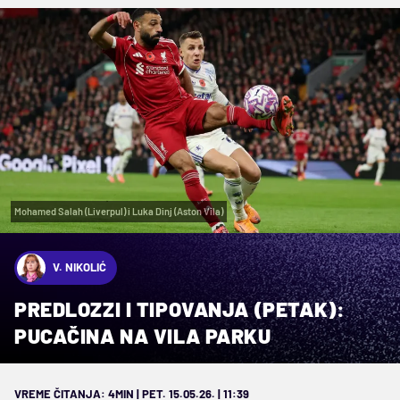
Mohamed Salah (Liverpul) i Luka Dinj (Aston Vila)
V. NIKOLIĆ
PREDLOZZI I TIPOVANJA (PETAK):
PUCAČINA NA VILA PARKU
VREME ČITANJA: 4MIN | PET. 15.05.26. | 11:39