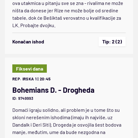
ova utakmica u pitanju sve se zna - rivalima ne može
ništa da donese jer Rize ne može bolje od sredine
tabele, dok će Bešiktaš verovatno u kvalifikacije za
LK. Probajte dvojku.
Konačan ishod
Tip: 2 (2)
Fiksevi dana
REP. IRSKA 1 | 20:45
Bohemians D. - Drogheda
ID: 9749993
Domaći igraju solidno, ali problem je u tome što su
skloni nerešenim ishodima (imaju ih najviše, uz
Dandalk i Deri Siti). Drogeda je osvojila šest bodova
manje, međutim, ume da bude nezgodna na