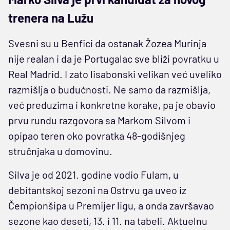
trenera na Lužu
Svesni su u Benfici da ostanak Žozea Murinja
nije realan i da je Portugalac sve bliži povratku u
Real Madrid. I zato lisabonski velikan već uveliko
razmišlja o budućnosti. Ne samo da razmišlja,
već preduzima i konkretne korake, pa je obavio
prvu rundu razgovora sa Markom Silvom i
opipao teren oko povratka 48-godišnjeg
stručnjaka u domovinu.
Silva je od 2021. godine vodio Fulam, u
debitantskoj sezoni na Ostrvu ga uveo iz
Čempionšipa u Premijer ligu, a onda završavao
sezone kao deseti, 13. i 11. na tabeli. Aktuelnu