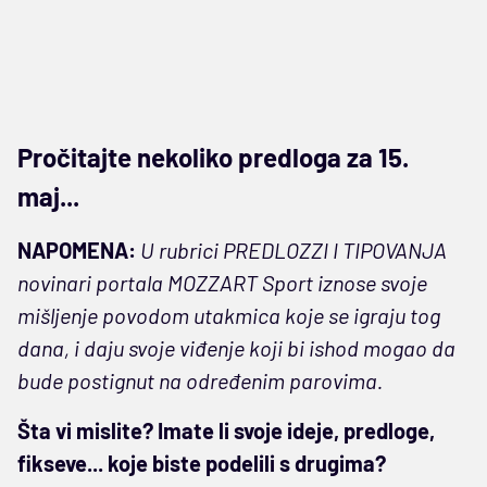
Pročitajte nekoliko predloga za 15.
maj...
NAPOMENA:
U rubrici PREDLOZZI I TIPOVANJA
novinari portala MOZZART Sport iznose svoje
mišljenje povodom utakmica koje se igraju tog
dana, i daju svoje viđenje koji bi ishod mogao da
bude postignut na određenim parovima.
Šta vi mislite? Imate li svoje ideje, predloge,
fikseve... koje biste podelili s drugima?