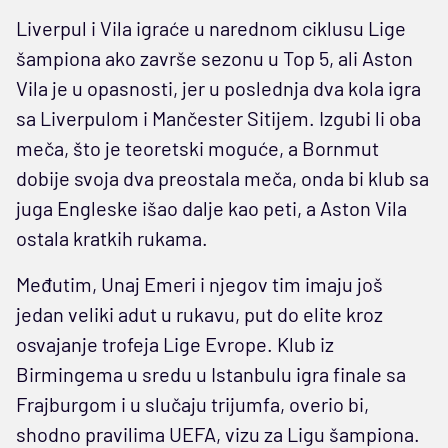
Liverpul i Vila igraće u narednom ciklusu Lige
šampiona ako završe sezonu u Top 5, ali Aston
Vila je u opasnosti, jer u poslednja dva kola igra
sa Liverpulom i Mančester Sitijem. Izgubi li oba
meča, što je teoretski moguće, a Bornmut
dobije svoja dva preostala meča, onda bi klub sa
juga Engleske išao dalje kao peti, a Aston Vila
ostala kratkih rukama.
Međutim, Unaj Emeri i njegov tim imaju još
jedan veliki adut u rukavu, put do elite kroz
osvajanje trofeja Lige Evrope. Klub iz
Birmingema u sredu u Istanbulu igra finale sa
Frajburgom i u slučaju trijumfa, overio bi,
shodno pravilima UEFA, vizu za Ligu šampiona.