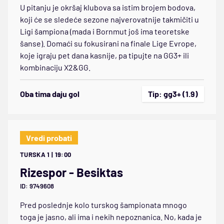
U pitanju je okršaj klubova sa istim brojem bodova,
koji će se sledeće sezone najverovatnije takmičiti u
Ligi šampiona (mada i Bornmut još ima teoretske
šanse). Domaći su fokusirani na finale Lige Evrope,
koje igraju pet dana kasnije, pa tipujte na GG3+ ili
kombinaciju X2&GG.
Oba tima daju gol
Tip: gg3+ (1.9)
Vredi probati
TURSKA 1 | 19:00
Rizespor - Besiktas
ID: 9749608
Pred poslednje kolo turskog šampionata mnogo
toga je jasno, ali ima i nekih nepoznanica. No, kada je