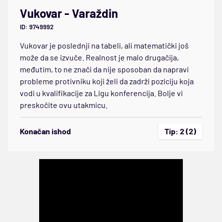
Vukovar - Varaždin
ID: 9749992
Vukovar je poslednji na tabeli, ali matematički još
može da se izvuče. Realnost je malo drugačija,
međutim, to ne znači da nije sposoban da napravi
probleme protivniku koji želi da zadrži poziciju koja
vodi u kvalifikacije za Ligu konferencija. Bolje vi
preskočite ovu utakmicu.
Konačan ishod
Tip: 2 (2)