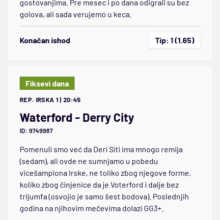
gostovanjima. Pre mesec i po dana odigrali su bez
golova, ali sada verujemo u keca.
Konačan ishod
Tip: 1 (1.65)
Fiksevi dana
REP. IRSKA 1 | 20:45
Waterford - Derry City
ID: 9749987
Pomenuli smo već da Deri Siti ima mnogo remija
(sedam), ali ovde ne sumnjamo u pobedu
vicešampiona Irske, ne toliko zbog njegove forme,
koliko zbog činjenice da je Voterford i dalje bez
trijumfa (osvojio je samo šest bodova). Poslednjih
godina na njihovim mečevima dolazi GG3+.