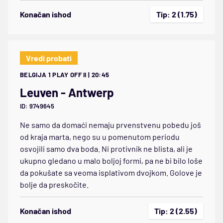
Konačan ishod
Tip: 2 (1.75)
Vredi probati
BELGIJA 1 PLAY OFF II | 20:45
Leuven - Antwerp
ID: 9749645
Ne samo da domaći nemaju prvenstvenu pobedu još
od kraja marta, nego su u pomenutom periodu
osvojili samo dva boda. Ni protivnik ne blista, ali je
ukupno gledano u malo boljoj formi, pa ne bi bilo loše
da pokušate sa veoma isplativom dvojkom. Golove je
bolje da preskočite.
Konačan ishod
Tip: 2 (2.55)