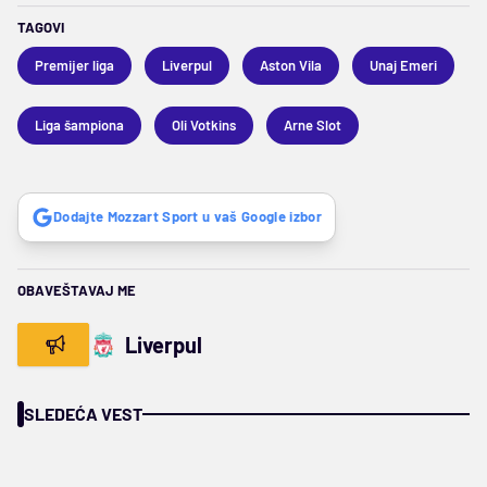
TAGOVI
Premijer liga
Liverpul
Aston Vila
Unaj Emeri
Liga šampiona
Oli Votkins
Arne Slot
Dodajte Mozzart Sport u vaš Google izbor
OBAVEŠTAVAJ ME
Liverpul
SLEDEĆA VEST