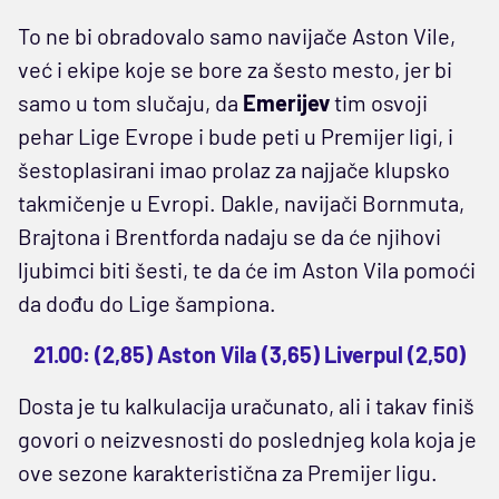
To ne bi obradovalo samo navijače Aston Vile,
već i ekipe koje se bore za šesto mesto, jer bi
samo u tom slučaju, da
Emerijev
tim osvoji
pehar Lige Evrope i bude peti u Premijer ligi, i
šestoplasirani imao prolaz za najjače klupsko
takmičenje u Evropi. Dakle, navijači Bornmuta,
Brajtona i Brentforda nadaju se da će njihovi
ljubimci biti šesti, te da će im Aston Vila pomoći
da dođu do Lige šampiona.
21.00: (2,85) Aston Vila (3,65) Liverpul (2,50)
Dosta je tu kalkulacija uračunato, ali i takav finiš
govori o neizvesnosti do poslednjeg kola koja je
ove sezone karakteristična za Premijer ligu.