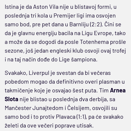
Istina je da Aston Vila nije u blistavoj formi, u
poslednja tri kola u Premijer ligi ima osvojen
samo bod, pre pet dana u Barnliju (2:2). Čini se
da je glavnu energiju bacila na Ligu Evrope, tako
a može da se dogodi da posle Totenhema prošle
sezone, još jedan engleski klub osvoji ovaj trofej
i na taj način dođe do Lige šampiona.
Svakako, Liverpul je svestan da bi večeras
pobedom mogao da definitivno overi plasman u
takmičenje koje je osvajao šest puta. Tim
Arnea
Slota
nije blistao u poslednja dva derbija, sa
Mančester Junajtedom i Čelsijem, osvojili su
samo bod i to protiv Plavaca (1:1), pa će svakako
želeti da ove večeri poprave utisak.