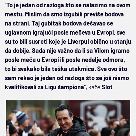
"
To je jedan od razloga što se nalazimo na ovom
mestu. Mislim da smo izgubili previše bodova
na strani. Taj gubitak bodova dešavao se
uglavnom igrajući posle mečeva u Evropi, sve
su to bili susreti koje je Liverpul obično u stanju
da dobije. Sada nije važno da li sa Vilom igramo
posle meča u Evropi ili posle nedelje odmora,
to bi svakako bila teška utakmica. Sve ovo što
sam rekao je jedan od razloga što se još nismo
kvalifikovali za Ligu šampiona
", kaže
Slot
.