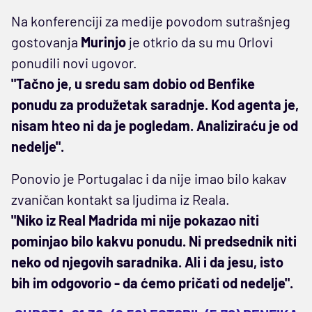
Na konferenciji za medije povodom sutrašnjeg
gostovanja
Murinjo
je otkrio da su mu Orlovi
ponudili novi ugovor.
"Tačno je, u sredu sam dobio od Benfike
ponudu za produžetak saradnje. Kod agenta je,
nisam hteo ni da je pogledam. Analiziraću je od
nedelje".
Ponovio je Portugalac i da nije imao bilo kakav
zvaničan kontakt sa ljudima iz Reala.
"Niko iz Real Madrida mi nije pokazao niti
pominjao bilo kakvu ponudu. Ni predsednik niti
neko od njegovih saradnika. Ali i da jesu, isto
bih im odgovorio - da ćemo pričati od nedelje".