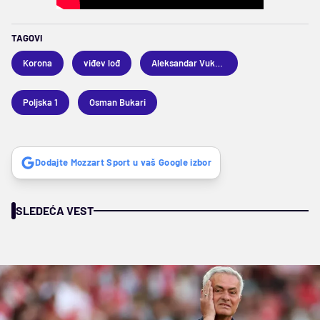
TAGOVI
Korona
viđev lođ
Aleksandar Vuković
Poljska 1
Osman Bukari
Dodajte Mozzart Sport u vaš Google izbor
SLEDEĆA VEST