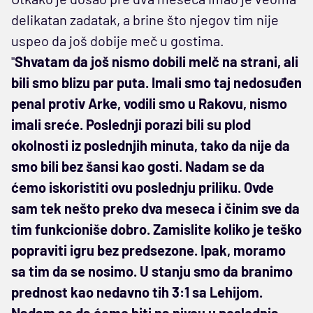
delikatan zadatak, a brine što njegov tim nije
uspeo da još dobije meč u gostima.
"
Shvatam da još nismo dobili melč na strani, ali
bili smo blizu par puta. Imali smo taj nedosuđen
penal protiv Arke, vodili smo u Rakovu, nismo
imali sreće. Poslednji porazi bili su plod
okolnosti iz poslednjih minuta, tako da nije da
smo bili bez šansi kao gosti. Nadam se da
ćemo iskoristiti ovu poslednju priliku. Ovde
sam tek nešto preko dva meseca i činim sve da
tim funkcioniše dobro. Zamislite koliko je teško
popraviti igru bez predsezone. Ipak, moramo
sa tim da se nosimo. U stanju smo da branimo
prednost kao nedavno tih 3:1 sa Lehijom.
Nadam se da ćemo biti na nivou u poslednja