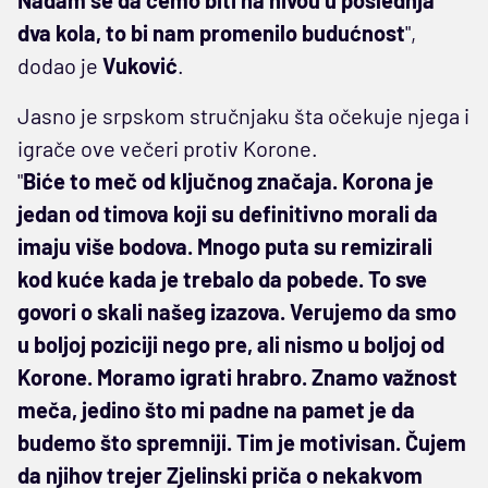
dva kola, to bi nam promenilo budućnost
",
dodao je
Vuković
.
Jasno je srpskom stručnjaku šta očekuje njega i
igrače ove večeri protiv Korone.
"
Biće to meč od ključnog značaja. Korona je
jedan od timova koji su definitivno morali da
imaju više bodova. Mnogo puta su remizirali
kod kuće kada je trebalo da pobede. To sve
govori o skali našeg izazova. Verujemo da smo
u boljoj poziciji nego pre, ali nismo u boljoj od
Korone. Moramo igrati hrabro. Znamo važnost
meča, jedino što mi padne na pamet je da
budemo što spremniji. Tim je motivisan. Čujem
da njihov trejer Zjelinski priča o nekakvom