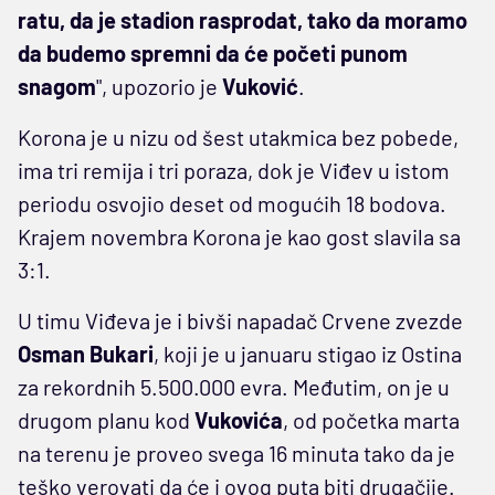
ratu, da je stadion rasprodat, tako da moramo
da budemo spremni da će početi punom
snagom
", upozorio je
Vuković
.
Korona je u nizu od šest utakmica bez pobede,
ima tri remija i tri poraza, dok je Viđev u istom
periodu osvojio deset od mogućih 18 bodova.
Krajem novembra Korona je kao gost slavila sa
3:1.
U timu Viđeva je i bivši napadač Crvene zvezde
Osman Bukari
, koji je u januaru stigao iz Ostina
za rekordnih 5.500.000 evra. Međutim, on je u
drugom planu kod
Vukovića
, od početka marta
na terenu je proveo svega 16 minuta tako da je
teško verovati da će i ovog puta biti drugačije.