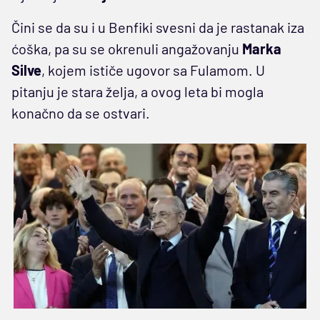
Čini se da su i u Benfiki svesni da je rastanak iza
ćoška, pa su se okrenuli angažovanju
Marka
Silve
, kojem ističe ugovor sa Fulamom. U
pitanju je stara želja, a ovog leta bi mogla
konačno da se ostvari.