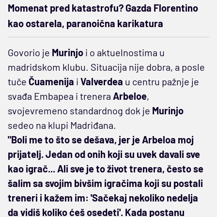
Momenat pred katastrofu? Gazda Florentino
kao ostarela, paranoična karikatura
Govorio je
Murinjo
i o aktuelnostima u
madridskom klubu. Situacija nije dobra, a posle
tuče
Čuamenija
i
Valverdea
u centru pažnje je
svađa Embapea i trenera
Arbeloe
,
svojevremeno standardnog dok je
Murinjo
sedeo na klupi Madriđana.
"Boli me to što se dešava, jer je Arbeloa moj
prijatelj. Jedan od onih koji su uvek davali sve
kao igrač... Ali sve je to život trenera, često se
šalim sa svojim bivšim igračima koji su postali
treneri i kažem im: 'Sačekaj nekoliko nedelja
da vidiš koliko ćeš osedeti'. Kada postanu