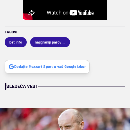
TAGOVI
bet info
najigraniji parovi dana
Dodajte Mozzart Sport u vaš Google izbor
SLEDEĆA VEST