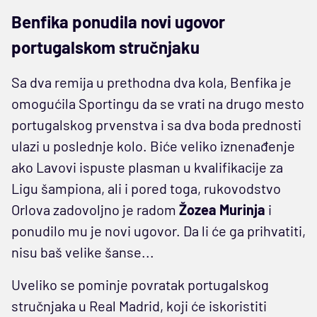
Benfika ponudila novi ugovor
portugalskom stručnjaku
Sa dva remija u prethodna dva kola, Benfika je
omogućila Sportingu da se vrati na drugo mesto
portugalskog prvenstva i sa dva boda prednosti
ulazi u poslednje kolo. Biće veliko iznenađenje
ako Lavovi ispuste plasman u kvalifikacije za
Ligu šampiona, ali i pored toga, rukovodstvo
Orlova zadovoljno je radom
Žozea Murinja
i
ponudilo mu je novi ugovor. Da li će ga prihvatiti,
nisu baš velike šanse...
Uveliko se pominje povratak portugalskog
stručnjaka u Real Madrid, koji će iskoristiti