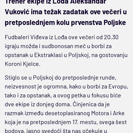
Trener ekipe iz Lođa Aleksandar
Vuković ima težak zadatak ove večeri u
pretposlednjem kolu prvenstva Poljske
Fudbaleri Viđeva iz Lođa ove večeri od 20.30
igraju možda i sudbonosan meč u borbi za
opstanak u Ekstraklasi u Poljskoj, na gostovanju
Koroni Kjelce.
Stiglo se u Poljskoj do pretposlednje runde,
neizvesnost je ogromna, kako u borbi za Evropu,
tako i za opstanak, a ovog petka u fokusu biće
dve ekipe iz donjeg doma. Činjenica da je
razmak između desetoplasiranog Motora i Arke
koja je na pretposlednjem 17. mestu, svega šest
bodova, jasno svedoči šta nas očekuje u