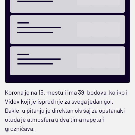
Korona je na 15. mestu i ima 39. bodova, koliko i
Viđev koji je ispred nje za svega jedan gol.
Dakle, u pitanju je direktan okršaj za opstanak i
otuda je atmosfera u dva tima napeta i
grozničava.