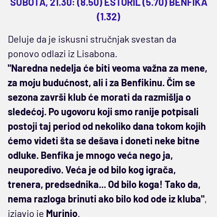
SUBOTA, 21.30: (8.50) ESTORIL (5.70) BENFIKA
(1.32)
Deluje da je iskusni stručnjak svestan da
ponovo odlazi iz Lisabona.
"Naredna nedelja će biti veoma važna za mene,
za moju budućnost, ali i za Benfikinu. Čim se
sezona završi klub će morati da razmišlja o
sledećoj. Po ugovoru koji smo ranije potpisali
postoji taj period od nekoliko dana tokom kojih
ćemo videti šta se dešava i doneti neke bitne
odluke. Benfika je mnogo veća nego ja,
neuporedivo. Veća je od bilo kog igrača,
trenera, predsednika... Od bilo koga! Tako da,
nema razloga brinuti ako bilo kod ode iz kluba"
,
izjavio je
Murinjo
.