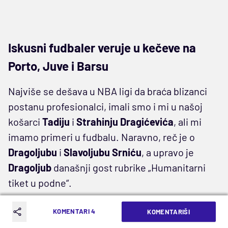
Iskusni fudbaler veruje u kečeve na
Porto, Juve i Barsu
Najviše se dešava u NBA ligi da braća blizanci
postanu profesionalci, imali smo i mi u našoj
košarci
Tadiju
i
Strahinju Dragićevića
, ali mi
imamo primeri u fudbalu. Naravno, reč je o
Dragoljubu
i
Slavoljubu Srniću
, a upravo je
Dragoljub
današnji gost rubrike „Humanitarni
tiket u podne“.
Srnić
ima 34 godine i igrao je uglavnom u Srbiji,
KOMENTARI 4
KOMENTARIŠI
gde je branio boje Sopota i Čukaričkog kao