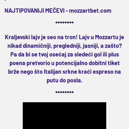
NAJTIPOVANIJI MEČEVI -
mozzartbet.com
********
Kraljevski lajv je seo na tron! Lajv u Mozzartu je
nikad dinamičniji, pregledniji, jasniji, a zašto?
Pa da bi se tvoj osećaj za sledeći gol ili plus
poena pretvorio u potencijalno dobitni tiket
brže nego što Italijan srkne kraći espreso na
putu do posla.
********