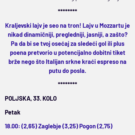
********
Kraljevski lajv je seo na tron! Lajv u Mozzartu je
nikad dinamičniji, pregledniji, jasniji, a zašto?
Pa da bi se tvoj osećaj za sledeći gol ili plus
poena pretvorio u potencijalno dobitni tiket
brže nego što Italijan srkne kraći espreso na
putu do posla.
********
POLJSKA, 33. KOLO
Petak
18.00: (2,65) Zaglebje (3,25) Pogon (2,75)