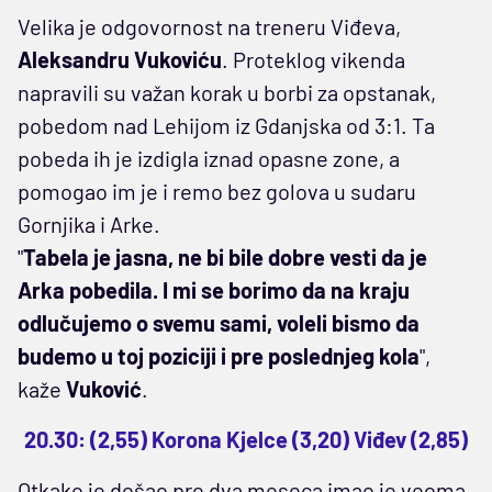
Velika je odgovornost na treneru Viđeva,
Aleksandru Vukoviću
. Proteklog vikenda
napravili su važan korak u borbi za opstanak,
pobedom nad Lehijom iz Gdanjska od 3:1. Ta
pobeda ih je izdigla iznad opasne zone, a
pomogao im je i remo bez golova u sudaru
Gornjika i Arke.
"
Tabela je jasna, ne bi bile dobre vesti da je
Arka pobedila. I mi se borimo da na kraju
odlučujemo o svemu sami, voleli bismo da
budemo u toj poziciji i pre poslednjeg kola
",
kaže
Vuković
.
20.30: (2,55) Korona Kjelce (3,20) Viđev (2,85)
Otkako je došao pre dva meseca imao je veoma