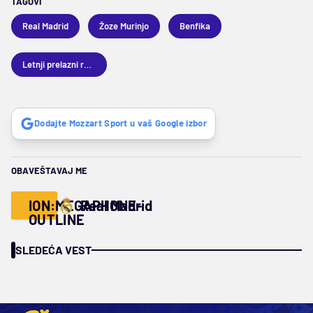
TAGOVI
Real Madrid
Žoze Murinjo
Benfika
Letnji prelazni rok 2026
Dodajte Mozzart Sport u vaš Google izbor
OBAVEŠTAVAJ ME
ION:MEGAPHONE-
Real Madrid
OUTLINE
SLEDEĆA VEST