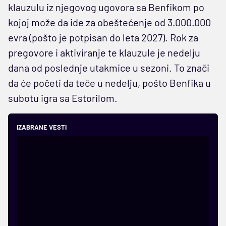
klauzulu iz njegovog ugovora sa Benfikom po
kojoj može da ide za obeštećenje od 3.000.000
evra (pošto je potpisan do leta 2027). Rok za
pregovore i aktiviranje te klauzule je nedelju
dana od poslednje utakmice u sezoni. To znači
da će početi da teče u nedelju, pošto Benfika u
subotu igra sa Estorilom.
IZABRANE VESTI