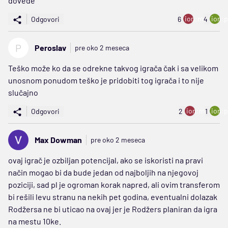
dovede
ion:minus
ion:p
Odgovori
6
4
P
Peroslav
pre oko 2 meseca
Teško može ko da se odrekne takvog igrača čak i sa velikom
unosnom ponudom teško je pridobiti tog igrača i to nije
slučajno
ion:minus
ion:p
Odgovori
2
1
Max Dowman
pre oko 2 meseca
ovaj igrač je ozbiljan potencijal, ako se iskoristi na pravi
način mogao bi da bude jedan od najboljih na njegovoj
poziciji, sad pl je ogroman korak napred, ali ovim transferom
bi rešili levu stranu na nekih pet godina, eventualni dolazak
Rodžersa ne bi uticao na ovaj jer je Rodžers planiran da igra
na mestu 10ke.