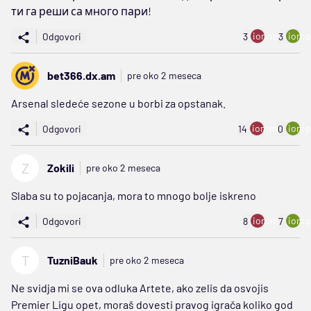
ти га реши са много пари!
ion:minus
ion:p
Odgovori
3
3
bet366.dx.am
pre oko 2 meseca
Arsenal sledeće sezone u borbi za opstanak.
ion:minus
ion:p
Odgovori
14
0
Z
Zokili
pre oko 2 meseca
Slaba su to pojacanja, mora to mnogo bolje iskreno
ion:minus
ion:p
Odgovori
8
7
T
TuzniBauk
pre oko 2 meseca
Ne svidja mi se ova odluka Artete, ako zelis da osvojis
Premier Ligu opet, moraš dovesti pravog igrača koliko god