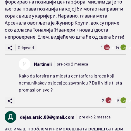
форсирао на позицији центарфора, мислим да је то
његова права позиција на којој би могао направити
корак више у каријери. Наравно, главна мета
Арсенала овог љета је Жуниор Крупи, док су приче
око доласка Тоналија (Нванери + новац) доста
непроверене. Елем, видјећемо шта ће од свега бити!
ion:minus
ion:p
Odgovori
1
14
M
Martineli
pre oko 2 meseca
Kako da forsira na mjestu centarfora igraca koji
nema.nikakav osjecaj za zavrsnicu ? Da li vidis ti sta
promasi on sve ?
ion:minus
ion:p
2
6
dejan.arsic.88@gmail.com
pre oko 2 meseca
ако имаш проблем и не можеш да га решиш са пари