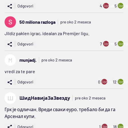
ion:minus
ion:p
Odgovori
4
5
50 miliona razloga
pre oko 2 meseca
Jildiz paklen igrac, idealan za Premijer ligu.
ion:minus
ion:p
Odgovori
7
5
M
munjadj.
pre oko 2 meseca
vredi za te pare
ion:minus
ion:p
Odgovori
0
12
Ш
ШидНавијаЗаЗвезду
pre oko 2 meseca
Грк је одличан. Вреди сваки еуро, требало би да га
Арсенал купи.
ion:minus
ion:p
Odgovori
1
18