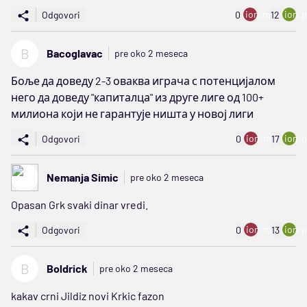
ion:minus
ion:p
Odgovori
0
12
B
Bacoglavac
pre oko 2 meseca
Боље да доведу 2-3 оваква играча с потенцијалом
него да доведу "капиталца" из друге лиге од 100+
милиона који не гарантује ништа у новој лиги
ion:minus
ion:p
Odgovori
0
17
Nemanja Simic
pre oko 2 meseca
Opasan Grk svaki dinar vredi.
ion:minus
ion:p
Odgovori
0
13
B
Boldrick
pre oko 2 meseca
kakav crni Jildiz novi Krkic fazon