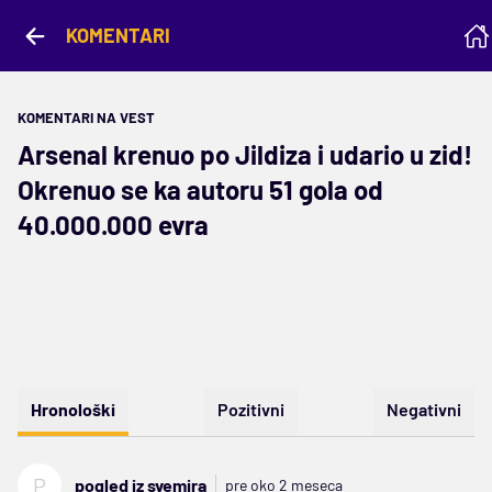
KOMENTARI
KOMENTARI NA VEST
Arsenal krenuo po Jildiza i udario u zid!
Okrenuo se ka autoru 51 gola od
40.000.000 evra
Hronološki
Pozitivni
Negativni
P
pogled iz svemira
pre oko 2 meseca