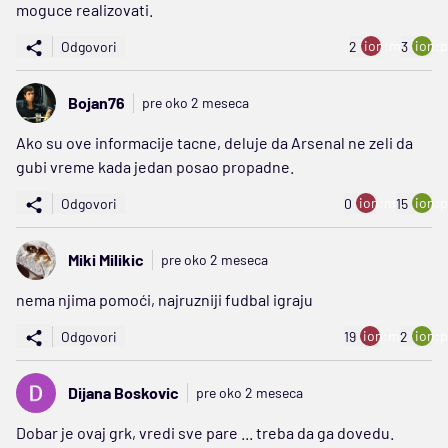
moguce realizovati.
ion:minus
ion:p
Odgovori
2
3
Bojan76
pre oko 2 meseca
Ako su ove informacije tacne, deluje da Arsenal ne zeli da
gubi vreme kada jedan posao propadne.
ion:minus
ion:p
Odgovori
0
15
Miki Milikic
pre oko 2 meseca
nema njima pomoći, najruzniji fudbal igraju
ion:minus
ion:p
Odgovori
19
2
Dijana Boskovic
pre oko 2 meseca
Dobar je ovaj grk, vredi sve pare ... treba da ga dovedu.