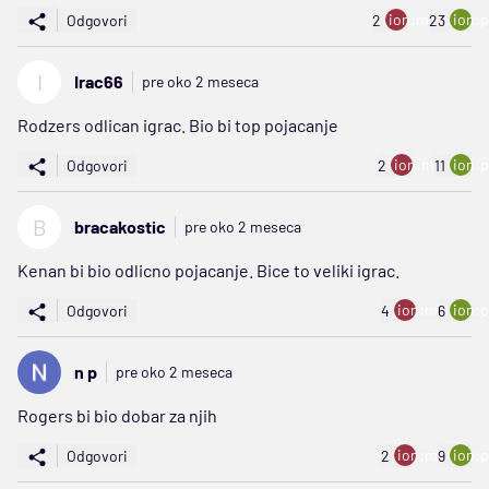
ion:minus
ion:p
Odgovori
2
23
I
Irac66
pre oko 2 meseca
Rodzers odlican igrac. Bio bi top pojacanje
ion:minus
ion:p
Odgovori
2
11
B
bracakostic
pre oko 2 meseca
Kenan bi bio odlicno pojacanje. Bice to veliki igrac.
ion:minus
ion:p
Odgovori
4
6
n p
pre oko 2 meseca
Rogers bi bio dobar za njih
ion:minus
ion:p
Odgovori
2
9