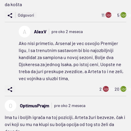
da košta
ion:minus
ion:p
Odgovori
11
5
A
AlexV
pre oko 2 meseca
Ako nisi primetio, Arsenal je vec osvojio Premijer
ligu. I sa trenutnim sastavom bi bio najozbiljniji
kandidat za sampiona u novoj sezoni. Bolje dva
Djokeresa za jednog Isaka, po istoj ceni. Uopste ne
treba da juri preskupe zvezdice, a Arteta to i ne zeli,
vec vojnika u sluzbi tima.
ion:minus
ion:p
2
20
O
OptimusPrajm
pre oko 2 meseca
Ima tu i boljih igrača na toj poziciji, Arteta žuri bezveze, čak i
ovi koji su mu na klupi su bolja opcija od tog sto želi da