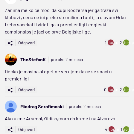
Zanima me ko ce moci da kupi Rodzersa jer ga traze svi
klubovi , cena ce ici preko sto miliona funti...a o ovom Grku
treba sacekati i videti ga u premijer ligi i engleski
campionsips je jaci od prve Belgijske lige.
ion:minus
ion:p
Odgovori
1
2
TheStefanK
pre oko 2 meseca
Decko je masina al opet ne verujem da ce se snaci u
premier ligi
ion:minus
ion:p
Odgovori
0
2
Miodrag Serafimoski
pre oko 2 meseca
Ako uzme Arsenal,Yildisa,mora da krene i na Alvareza
ion:minus
ion:p
Odgovori
4
1