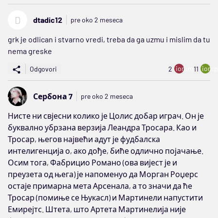
D
dtadic12
pre oko 2 meseca
grk je odlican i stvarno vredi, treba da ga uzmu i mislim da tu
nema greske
ion:minus
ion:p
Odgovori
2
11
Сербона 7
pre oko 2 meseca
Нисте ни свјесни колико је Цолис добар играч. Он је
буквално убрзана верзија Леандра Тросара. Као и
Тросар, његов највећи адут је фудбалска
интелигенција о, ако дође, биће одлично појачање.
Осим тога, Фабрицио Романо (ова вијест је и
преузета од њега) је напоменуо да Морган Роџерс
остаје примарна мета Арсенала, а то значи да ће
Тросар (помиње се Њукасл) и Мартинели напустити
Емирејтс. Штета, што Артета Мартинелија није