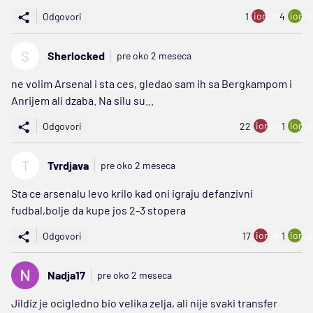
ion:minus
ion:p
Odgovori
1
4
S
Sherlocked
pre oko 2 meseca
ne volim Arsenal i sta ces, gledao sam ih sa Bergkampom i
Anrijem ali dzaba. Na silu su...
ion:minus
ion:p
Odgovori
22
1
T
Tvrdjava
pre oko 2 meseca
Sta ce arsenalu levo krilo kad oni igraju defanzivni
fudbal,bolje da kupe jos 2-3 stopera
ion:minus
ion:p
Odgovori
17
1
Nadja17
pre oko 2 meseca
Jildiz je ocigledno bio velika zelja, ali nije svaki transfer