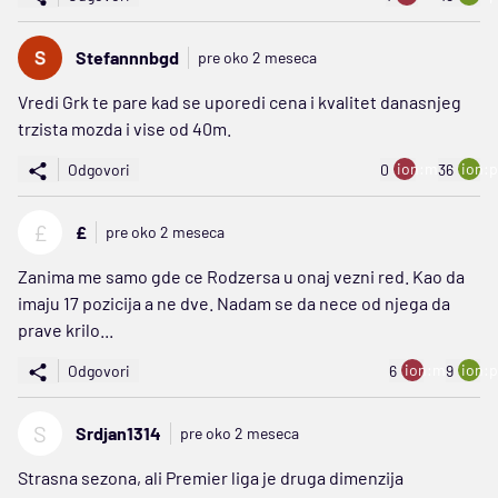
Stefannnbgd
pre oko 2 meseca
Vredi Grk te pare kad se uporedi cena i kvalitet danasnjeg
trzista mozda i vise od 40m.
ion:minus
ion:p
Odgovori
0
36
£
£
pre oko 2 meseca
Zanima me samo gde ce Rodzersa u onaj vezni red. Kao da
imaju 17 pozicija a ne dve. Nadam se da nece od njega da
prave krilo...
ion:minus
ion:p
Odgovori
6
9
S
Srdjan1314
pre oko 2 meseca
Strasna sezona, ali Premier liga je druga dimenzija