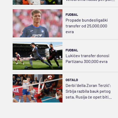
jeftiniju zamenu za Bruna
FUDBAL
Propade bundesligaški
transfer od 25.000.000
evra
FUDBAL
Lukićev transfer donosi
Partizanu 300.000 evra
OSTALO
Derbi ’della Zoran Terzić’:
Srbija razbila bauk petog
seta, Rusija će opet biti
strah i trepet