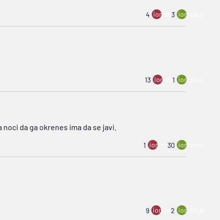
ion:minus
ion:plus
4
3
ion:minus
ion:plus
13
1
 noci da ga okrenes ima da se javi.
ion:minus
ion:plus
1
30
ion:minus
ion:plus
9
2