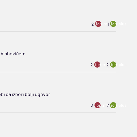
ion:minus
ion:plus
2
1
a Vlahovićem
ion:minus
ion:plus
2
2
ebi da izbori bolji ugovor
ion:minus
ion:plus
3
7