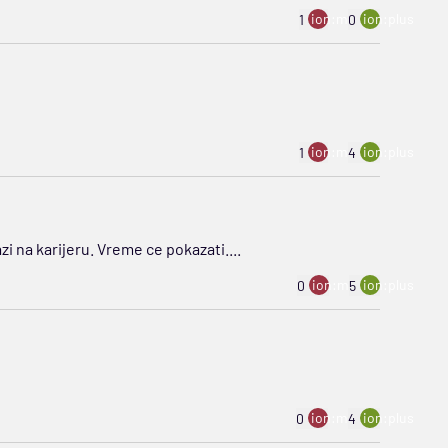
ion:minus
ion:plus
1
0
ion:minus
ion:plus
1
4
i na karijeru. Vreme ce pokazati....
ion:minus
ion:plus
0
5
ion:minus
ion:plus
0
4