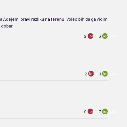
 Adejemi pravi razliku na terenu. Voleo bih da ga vidim
s dobar
ion:minus
ion:plus
2
3
ion:minus
ion:plus
2
1
ion:minus
ion:plus
0
7