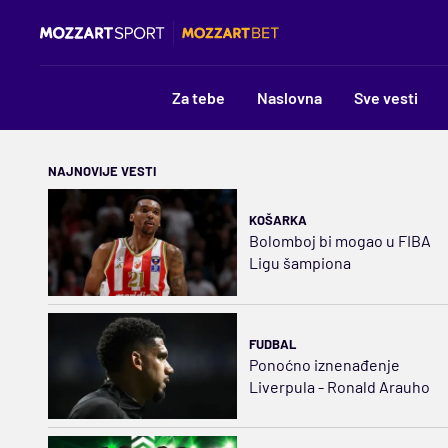
Za tebe
Naslovna
Sve vesti
NAJNOVIJE VESTI
KOŠARKA
Bolomboj bi mogao u FIBA
Ligu šampiona
FUDBAL
Ponoćno iznenađenje
Liverpula - Ronald Arauho