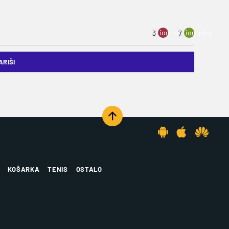
ion:minus
ion:plus
3
7
RIŠI
KOŠARKA
TENIS
OSTALO