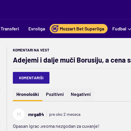
Transferi
Evroliga
Mozzart Bet Superliga
Fudbal
KOMENTARI NA VEST
Adejemi i dalje muči Borusiju, a cena 
KOMENTARIŠI
Hronološki
Pozitivni
Negativni
M
mrga84
pre oko 2 meseca
Opasan igrac ,veoma nezgodan za cuvanje!