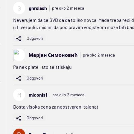
G
gnrslash
pre oko 2 meseca
Neverujem da ce BVB da da toliko novca. Mada treba reci da
u Liverpulu, mislim da pod pravim vodjstvom moze biti ba
Odgovori
Марјан Симоновић
pre oko 2 meseca
Pa nek plate , sto se stiskaju
Odgovori
M
miconis1
pre oko 2 meseca
Dosta visoka cena za neostvareni talenat
Odgovori