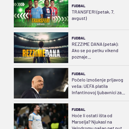
FUDBAL
TRANSFERI (petak, 7.
avgust)
FUDBAL
REZZIME DANA (petak):
Ako se po petku vikend
poznaje...
FUDBAL
Počelo iznošenje prljavog
veša: UEFA platila
Infantinovoj ljubavnici za
ćutanje
FUDBAL
Hoće li ostati išta od
Marselja? Njukasl na
Velodromu našao pet puta