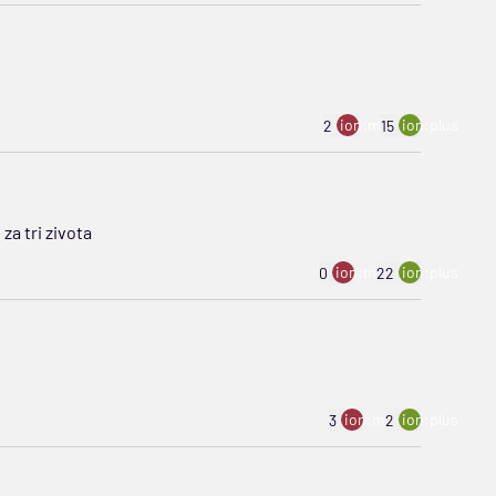
ion:minus
ion:plus
2
15
za tri zivota
ion:minus
ion:plus
0
22
ion:minus
ion:plus
3
2