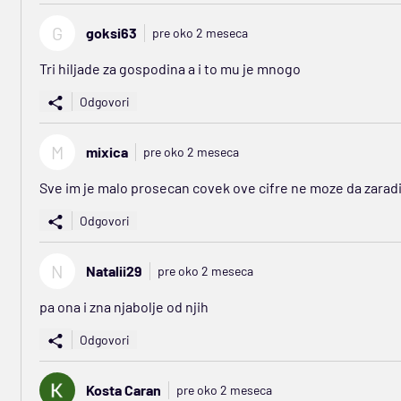
G
goksi63
pre oko 2 meseca
Tri hiljade za gospodina a i to mu je mnogo
Odgovori
M
mixica
pre oko 2 meseca
Sve im je malo prosecan covek ove cifre ne moze da zaradi 
Odgovori
N
Natalii29
pre oko 2 meseca
pa ona i zna njabolje od njih
Odgovori
Kosta Caran
pre oko 2 meseca