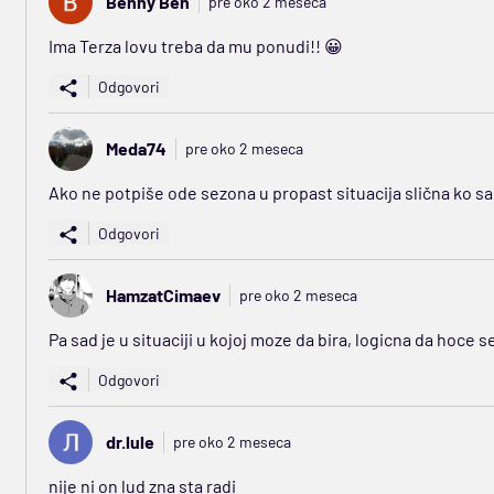
Benny Ben
pre oko 2 meseca
Ima Terza lovu treba da mu ponudi!! 😀
Odgovori
Meda74
pre oko 2 meseca
Ako ne potpiše ode sezona u propast situacija slična ko s
Odgovori
HamzatCimaev
pre oko 2 meseca
Pa sad je u situaciji u kojoj moze da bira, logicna da hoce s
Odgovori
dr.lule
pre oko 2 meseca
nije ni on lud zna sta radi