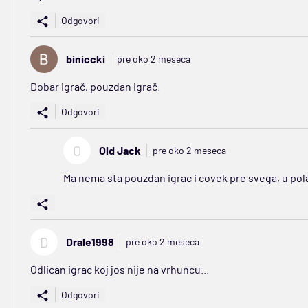
Odgovori
biniccki
pre oko 2 meseca
Dobar igrač, pouzdan igrač.
Odgovori
O
Old Jack
pre oko 2 meseca
Ma nema sta pouzdan igrac i covek pre svega, u pola
D
Drale1998
pre oko 2 meseca
Odlican igrac koj jos nije na vrhuncu...
Odgovori