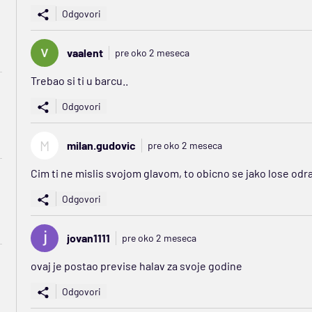
Odgovori
vaalent
pre oko 2 meseca
Trebao si ti u barcu..
Odgovori
M
milan.gudovic
pre oko 2 meseca
Cim ti ne mislis svojom glavom, to obicno se jako lose odraz
Odgovori
jovan1111
pre oko 2 meseca
ovaj je postao previse halav za svoje godine
Odgovori