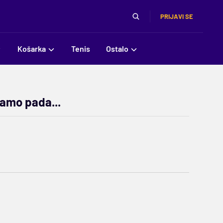
PRIJAVI SE
Košarka
Tenis
Ostalo
samo pada...