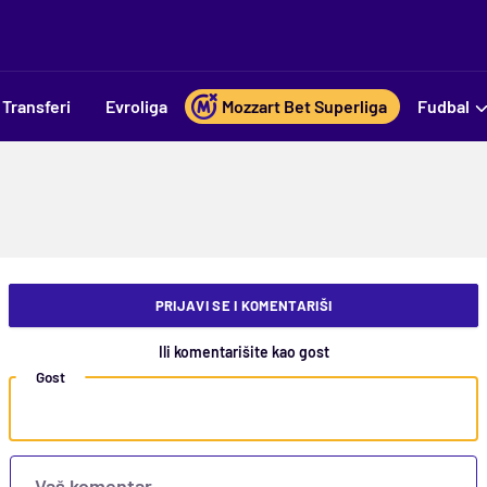
Transferi
Evroliga
Mozzart Bet Superliga
Fudbal
PRIJAVI SE I KOMENTARIŠI
Ili komentarišite kao gost
Gost
Vaš komentar