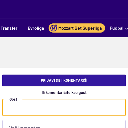
Transferi
Evroliga
Mozzart Bet Superliga
Fudbal
PRIJAVI SE I KOMENTARIŠI
Ili komentarišite kao gost
Gost
Vaš komentar