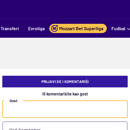
Transferi
Evroliga
Mozzart Bet Superliga
Fudbal
PRIJAVI SE I KOMENTARIŠI
Ili komentarišite kao gost
Gost
Vaš komentar